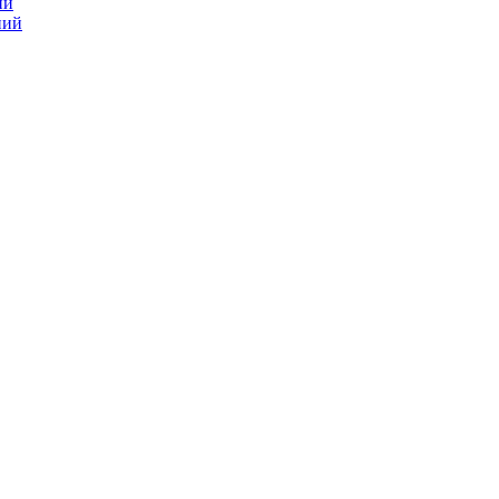
ий
ний