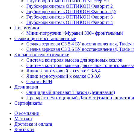
Плуг оборотный ОПТИКОН Мастер А7
Глубокорыхлитель ОПТИКОН Фаворит 2
Глубокорыхлитель ОПТИКОН Фаворит 2,5
Глубокорыхлитель ОПТИКОН Фаворит 3
Глубокорыхлитель ОПТИКОН Фаворит 4
Погрузчики
Мини-погрузчик «Муравей 300» фронтальный
Сеялки бу и восстановленные
Сеялка зерновая СЗ 5.4 БУ восстановленная, Trade-i
Сеялка зерновая СЗ 3.6 БУ восстановленная, Trade-i
Запчасти к сельхозтехнике
Система контроля высева для зерновых сеялок
Система контроля высева для сеялок точного высев
Ящик зернотуковый к сеялке СЗ-5,4
Ящик зернотуковый к сеялке СЗ-3,6
Секция КРН
Дезинвазия
Овицидный препарат Тиазон (Дезинвазия)
Препарат нематоцидный Дазомет (тиазон, нематоци
Сертификаты
О компании
Магазин
Доставка и оплата
Контакты