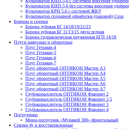
Культиватор КНП-5,6 с системой внесения удобрен
Культиватор КНП-5,6 без системы внесения удобре
Культиватор КРН 5.6 с системой ЖКУ
Культиватор сплошной обработки (паровой) Crop
Бороны и сцепки
Борона зубовая БГ 14/18/19/21/23
Борона зубовая БГ 11/13/15 двухследная
Борона гидравлическая пружинная БГП 14/18
Плуги навесные и оборотные
Плуг Гетьман-4
Плуг Гетьман-5
Плуг Гетьман-6
Плуг Гетьман-7
Плуг оборотный ОПТИКОН Мастер А3
Плуг оборотный ОПТИКОН Мастер А4
Плуг оборотный ОПТИКОН Мастер А5
Плуг оборотный ОПТИКОН Мастер А6
Плуг оборотный ОПТИКОН Мастер А7
Глубокорыхлитель ОПТИКОН Фаворит 2
Глубокорыхлитель ОПТИКОН Фаворит 2,5
Глубокорыхлитель ОПТИКОН Фаворит 3
Глубокорыхлитель ОПТИКОН Фаворит 4
Погрузчики
Мини-погрузчик «Муравей 300» фронтальный
Сеялки бу и восстановленные