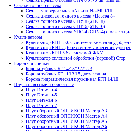
Сеялка прямого посева СИЧ 6.0 No-till, Mini-till
Сеялки точного высева
Сеялка универсальная «Атрия» No-Mini-Till
Сеялка дисковая точного высева «Церера 8»
Сеялка точного высева СПУ-8 (УПС 8)
Сеялка точного высева СПУ-6 (УПС-6)
Сеялка точного высева УПС-4 (СПУ-4) с межсекц
Культиваторы
Культиватор КНП-5,6 с системой внесения удобрен
Культиватор КНП-5,6 без системы внесения удобре
Культиватор КРН 5.6 с системой ЖКУ
Культиватор сплошной обработки (паровой) Crop
Бороны и сцепки
Борона зубовая БГ 14/18/19/21/23
Борона зубовая БГ 11/13/15 двухследная
Борона гидравлическая пружинная БГП 14/18
Плуги навесные и оборотные
Плуг Гетьман-4
Плуг Гетьман-5
Плуг Гетьман-6
Плуг Гетьман-7
Плуг оборотный ОПТИКОН Мастер А3
Плуг оборотный ОПТИКОН Мастер А4
Плуг оборотный ОПТИКОН Мастер А5
Плуг оборотный ОПТИКОН Мастер А6