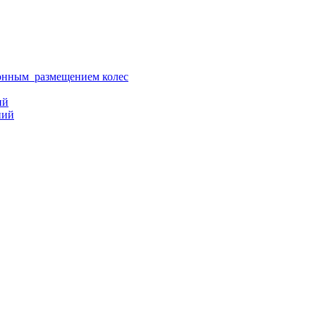
ионным размещением колес
ий
ний