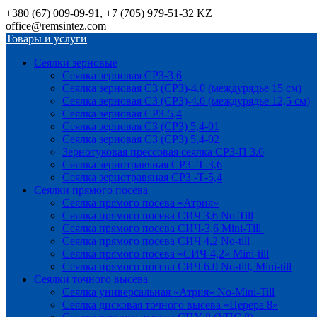
+380 (67) 009-09-91, +7 (705) 979-51-32 KZ
office@remsintez.com
Товары и услуги
Сеялки зерновые
Сеялка зерновая СРЗ-3,6
Сеялка зерновая СЗ (СРЗ)-4.0 (междурядье 15 см)
Сеялка зерновая СЗ (СРЗ)-4.0 (междурядье 12,5 см)
Сеялка зерновая СРЗ-5,4
Сеялка зерновая СЗ (СРЗ) 5,4-01
Сеялка зерновая СЗ (СРЗ) 5,4-02
Зернотуковая прессовая сеялка СРЗ-П 3.6
Сеялка зернотравяная СРЗ -Т-3,6
Сеялка зернотравяная СРЗ -Т-5,4
Сеялки прямого посева
Сеялка прямого посева «Атрия»
Сеялка прямого посева СИЧ 3,6 No-Till
Сеялка прямого посева СИЧ-3,6 Mini-Till
Сеялка прямого посева СИЧ 4,2 No-till
Сеялка прямого посева «СИЧ-4,2» Mini-till
Сеялка прямого посева СИЧ 6.0 No-till, Mini-till
Сеялки точного высева
Сеялка универсальная «Атрия» No-Mini-Till
Сеялка дисковая точного высева «Церера 8»