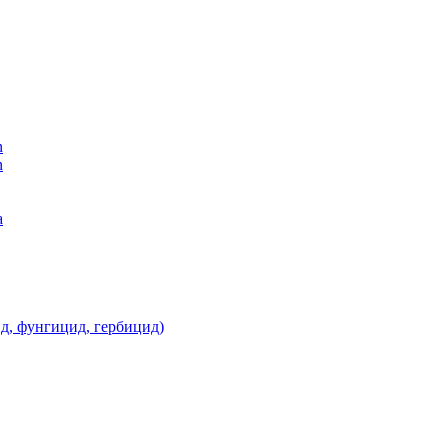
n
n
а
д, фунгицид, гербицид)