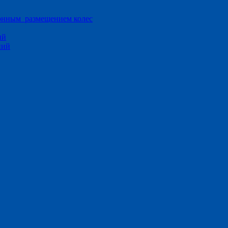
ионным размещением колес
ий
ний