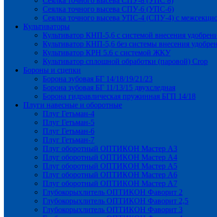
Сеялка точного высева СПУ-8 (УПС 8)
Сеялка точного высева СПУ-6 (УПС-6)
Сеялка точного высева УПС-4 (СПУ-4) с межсекц
Культиваторы
Культиватор КНП-5,6 с системой внесения удобрен
Культиватор КНП-5,6 без системы внесения удобре
Культиватор КРН 5.6 с системой ЖКУ
Культиватор сплошной обработки (паровой) Crop
Бороны и сцепки
Борона зубовая БГ 14/18/19/21/23
Борона зубовая БГ 11/13/15 двухследная
Борона гидравлическая пружинная БГП 14/18
Плуги навесные и оборотные
Плуг Гетьман-4
Плуг Гетьман-5
Плуг Гетьман-6
Плуг Гетьман-7
Плуг оборотный ОПТИКОН Мастер А3
Плуг оборотный ОПТИКОН Мастер А4
Плуг оборотный ОПТИКОН Мастер А5
Плуг оборотный ОПТИКОН Мастер А6
Плуг оборотный ОПТИКОН Мастер А7
Глубокорыхлитель ОПТИКОН Фаворит 2
Глубокорыхлитель ОПТИКОН Фаворит 2,5
Глубокорыхлитель ОПТИКОН Фаворит 3