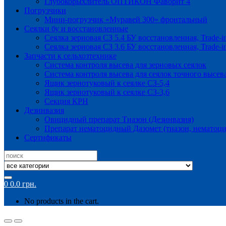
Глубокорыхлитель ОПТИКОН Фаворит 4
Погрузчики
Мини-погрузчик «Муравей 300» фронтальный
Сеялки бу и восстановленные
Сеялка зерновая СЗ 5.4 БУ восстановленная, Trade-i
Сеялка зерновая СЗ 3.6 БУ восстановленная, Trade-i
Запчасти к сельхозтехнике
Система контроля высева для зерновых сеялок
Система контроля высева для сеялок точного высев
Ящик зернотуковый к сеялке СЗ-5,4
Ящик зернотуковый к сеялке СЗ-3,6
Секция КРН
Дезинвазия
Овицидный препарат Тиазон (Дезинвазия)
Препарат нематоцидный Дазомет (тиазон, нематоци
Сертификаты
Search
for:
0
0.0
грн.
No products in the cart.