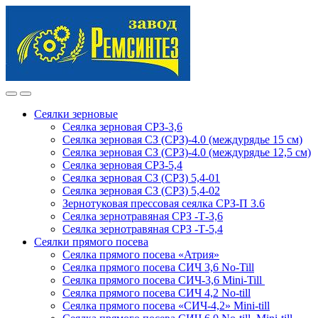
Skip
Skip
to
to
navigation
content
Сеялки зерновые
Сеялка зерновая СРЗ-3,6
Сеялка зерновая СЗ (СРЗ)-4.0 (междурядье 15 см)
Сеялка зерновая СЗ (СРЗ)-4.0 (междурядье 12,5 см)
Сеялка зерновая СРЗ-5,4
Сеялка зерновая СЗ (СРЗ) 5,4-01
Сеялка зерновая СЗ (СРЗ) 5,4-02
Зернотуковая прессовая сеялка СРЗ-П 3.6
Сеялка зернотравяная СРЗ -Т-3,6
Сеялка зернотравяная СРЗ -Т-5,4
Сеялки прямого посева
Сеялка прямого посева «Атрия»
Сеялка прямого посева СИЧ 3,6 No-Till
Сеялка прямого посева СИЧ-3,6 Mini-Till
Сеялка прямого посева СИЧ 4,2 No-till
Сеялка прямого посева «СИЧ-4,2» Mini-till