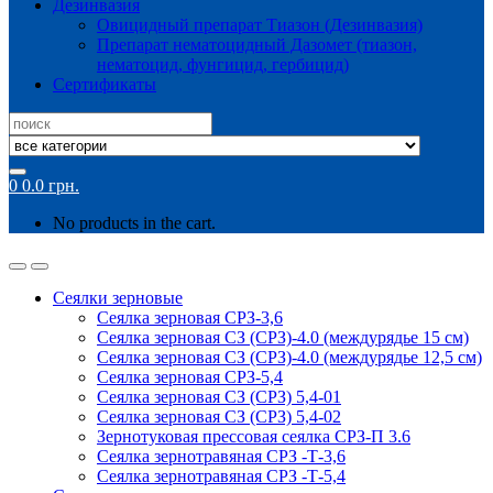
Дезинвазия
Овицидный препарат Тиазон (Дезинвазия)
Препарат нематоцидный Дазомет (тиазон,
нематоцид, фунгицид, гербицид)
Сертификаты
Search
for:
0
0.0
грн.
No products in the cart.
Сеялки зерновые
Сеялка зерновая СРЗ-3,6
Сеялка зерновая СЗ (СРЗ)-4.0 (междурядье 15 см)
Сеялка зерновая СЗ (СРЗ)-4.0 (междурядье 12,5 см)
Сеялка зерновая СРЗ-5,4
Сеялка зерновая СЗ (СРЗ) 5,4-01
Сеялка зерновая СЗ (СРЗ) 5,4-02
Зернотуковая прессовая сеялка СРЗ-П 3.6
Сеялка зернотравяная СРЗ -Т-3,6
Сеялка зернотравяная СРЗ -Т-5,4