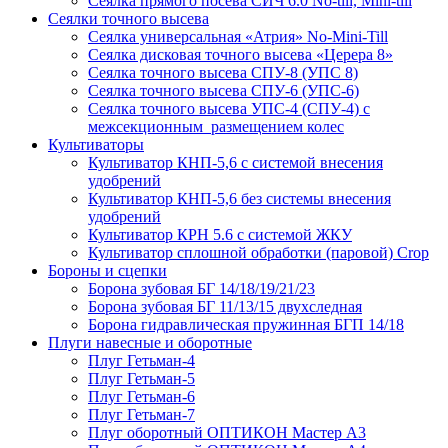
Сеялка прямого посева СИЧ 6.0 No-till, Mini-till
Сеялки точного высева
Сеялка универсальная «Атрия» No-Mini-Till
Сеялка дисковая точного высева «Церера 8»
Сеялка точного высева СПУ-8 (УПС 8)
Сеялка точного высева СПУ-6 (УПС-6)
Сеялка точного высева УПС-4 (СПУ-4) с
межсекционным размещением колес
Культиваторы
Культиватор КНП-5,6 с системой внесения
удобрений
Культиватор КНП-5,6 без системы внесения
удобрений
Культиватор КРН 5.6 с системой ЖКУ
Культиватор сплошной обработки (паровой) Crop
Бороны и сцепки
Борона зубовая БГ 14/18/19/21/23
Борона зубовая БГ 11/13/15 двухследная
Борона гидравлическая пружинная БГП 14/18
Плуги навесные и оборотные
Плуг Гетьман-4
Плуг Гетьман-5
Плуг Гетьман-6
Плуг Гетьман-7
Плуг оборотный ОПТИКОН Мастер А3