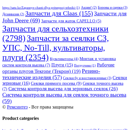
Бороны и сцепки
(3)
Акции!
(2)
https://satu.kz/Zapasnye-chasti-dlya-pritsepnoj-tehniki
(1)
Запчасти для Claas
(155)
Запчасти для
Дезинвазия
(2)
John Deere
(69)
Запчасти для жаток CAPELLO
(5)
Запчасти для сельхозтехники
(2798)
Запчасти за сеялки СЗ,
УПС, No-Till, культиваторы,
плуги
(2354)
Монтаж и установка
Культиваторы
(4)
Рабочие
Плуги
(15)
систем контроля высева
(7)
Погрузчики
(1)
Резино-
органы плугов Текrоne (Текрон)
(19)
технические изделия
(57)
Сеялки
Сеялки бу и восстановленные
(3)
зерновые
(16)
Сеялки прямого посева
(9)
Сеялки точного высева
Система контроля высева для зерновых сеялок
(26)
(7)
Система контроля высева для сеялок точного высева
(59)
©
Ремсинтез
- Все права защищены
Product categories