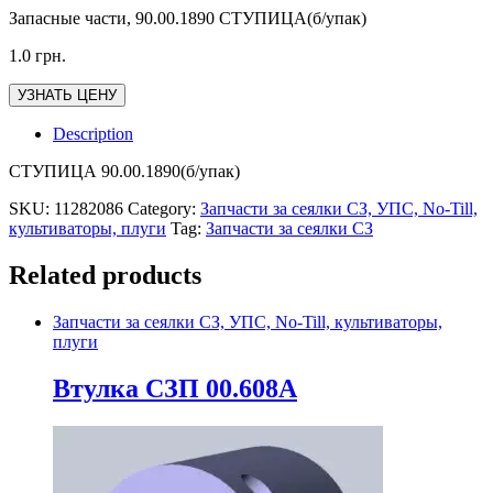
Запасные части, 90.00.1890 СТУПИЦА(б/упак)
1.0
грн.
УЗНАТЬ ЦЕНУ
Description
СТУПИЦА 90.00.1890(б/упак)
SKU:
11282086
Category:
Запчасти за сеялки СЗ, УПС, No-Till,
культиваторы, плуги
Tag:
Запчасти за сеялки СЗ
Related products
Запчасти за сеялки СЗ, УПС, No-Till, культиваторы,
плуги
Втулка СЗП 00.608А