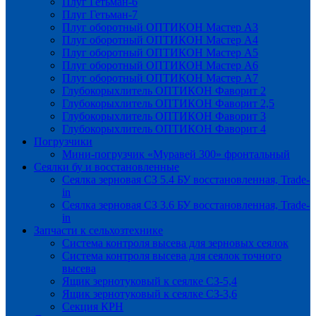
Плуг Гетьман-6
Плуг Гетьман-7
Плуг оборотный ОПТИКОН Мастер А3
Плуг оборотный ОПТИКОН Мастер А4
Плуг оборотный ОПТИКОН Мастер А5
Плуг оборотный ОПТИКОН Мастер А6
Плуг оборотный ОПТИКОН Мастер А7
Глубокорыхлитель ОПТИКОН Фаворит 2
Глубокорыхлитель ОПТИКОН Фаворит 2,5
Глубокорыхлитель ОПТИКОН Фаворит 3
Глубокорыхлитель ОПТИКОН Фаворит 4
Погрузчики
Мини-погрузчик «Муравей 300» фронтальный
Сеялки бу и восстановленные
Сеялка зерновая СЗ 5.4 БУ восстановленная, Trade-
in
Сеялка зерновая СЗ 3.6 БУ восстановленная, Trade-
in
Запчасти к сельхозтехнике
Система контроля высева для зерновых сеялок
Система контроля высева для сеялок точного
высева
Ящик зернотуковый к сеялке СЗ-5,4
Ящик зернотуковый к сеялке СЗ-3,6
Секция КРН