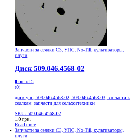
Запчасти за сеялки СЗ, УПС, No-Till, культиваторы,
плуги
Диск 509.046.4568-02
0
out of 5
(0)
диск упс, 509.046.4568-02, 509.046.4568-03, запчасти к
сеялкам, запчасти для сельхозтехники
SKU: 509.046.4568-02
1.0
грн.
Read more
Запчасти за сеялки СЗ, УПС, No-Till, культиваторы,
плуги