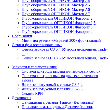
Плуг оборотный ОПТИКОН Мастер А4
Плуг оборотный ОПТИКОН Мастер А5
Плуг оборотный ОПТИКОН Мастер А6
Плуг оборотный ОПТИКОН Мастер А7
Глубокорыхлитель ОПТИКОН Фаворит 2
Глубокорыхлитель ОПТИКОН Фаворит 2,5
Глубокорыхлитель ОПТИКОН Фаворит 3
Глубокорыхлитель ОПТИКОН Фаворит 4
Погрузчики
Мини-погрузчик «Муравей 300» фронтальный
Сеялки бу и восстановленные
Сеялка зерновая СЗ 5.4 БУ восстановленная, Trade-
in
Сеялка зерновая СЗ 3.6 БУ восстановленная, Trade-
in
Запчасти к сельхозтехнике
Система контроля высева для зерновых сеялок
Система контроля высева для сеялок точного
высева
Ящик зернотуковый к сеялке СЗ-5,4
Ящик зернотуковый к сеялке СЗ-3,6
Секция КРН
Дезинвазия
Овицидный препарат Тиазон (Дезинвазия)
Препарат нематоцидный Дазомет (тиазон,