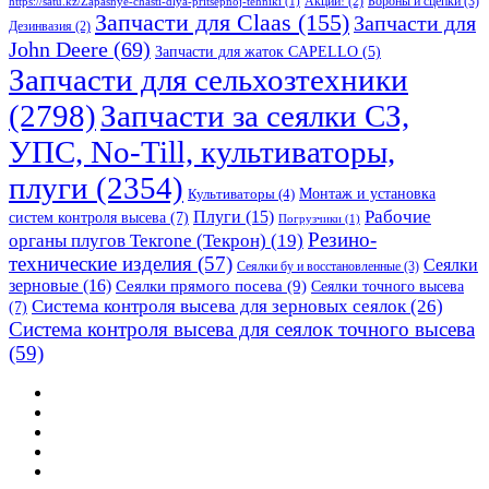
Бороны и сцепки
(3)
Акции!
(2)
https://satu.kz/Zapasnye-chasti-dlya-pritsepnoj-tehniki
(1)
Запчасти для Claas
(155)
Запчасти для
Дезинвазия
(2)
John Deere
(69)
Запчасти для жаток CAPELLO
(5)
Запчасти для сельхозтехники
(2798)
Запчасти за сеялки СЗ,
УПС, No-Till, культиваторы,
плуги
(2354)
Монтаж и установка
Культиваторы
(4)
Рабочие
Плуги
(15)
систем контроля высева
(7)
Погрузчики
(1)
Резино-
органы плугов Текrоne (Текрон)
(19)
технические изделия
(57)
Сеялки
Сеялки бу и восстановленные
(3)
зерновые
(16)
Сеялки прямого посева
(9)
Сеялки точного высева
Система контроля высева для зерновых сеялок
(26)
(7)
Система контроля высева для сеялок точного высева
(59)