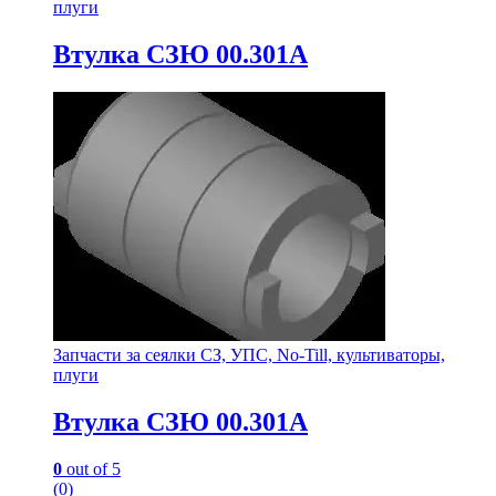
плуги
Втулка СЗЮ 00.301А
Запчасти за сеялки СЗ, УПС, No-Till, культиваторы,
плуги
Втулка СЗЮ 00.301А
0
out of 5
(0)