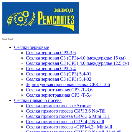
Skip
Skip
to
to
navigation
content
Сеялки зерновые
Сеялка зерновая СРЗ-3,6
Сеялка зерновая СЗ (СРЗ)-4.0 (междурядье 15 см)
Сеялка зерновая СЗ (СРЗ)-4.0 (междурядье 12,5 см)
Сеялка зерновая СРЗ-5,4
Сеялка зерновая СЗ (СРЗ) 5,4-01
Сеялка зерновая СЗ (СРЗ) 5,4-02
Зернотуковая прессовая сеялка СРЗ-П 3.6
Сеялка зернотравяная СРЗ -Т-3,6
Сеялка зернотравяная СРЗ -Т-5,4
Сеялки прямого посева
Сеялка прямого посева «Атрия»
Сеялка прямого посева СИЧ 3,6 No-Till
Сеялка прямого посева СИЧ-3,6 Mini-Till
Сеялка прямого посева СИЧ 4,2 No-till
Сеялка прямого посева «СИЧ-4,2» Mini-till