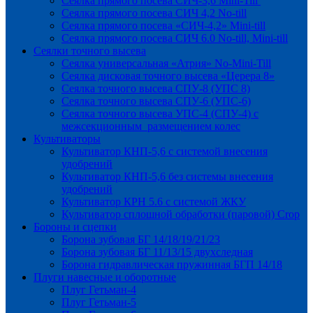
Сеялка прямого посева СИЧ-3,6 Mini-Till
Сеялка прямого посева СИЧ 4,2 No-till
Сеялка прямого посева «СИЧ-4,2» Mini-till
Сеялка прямого посева СИЧ 6.0 No-till, Mini-till
Сеялки точного высева
Сеялка универсальная «Атрия» No-Mini-Till
Сеялка дисковая точного высева «Церера 8»
Сеялка точного высева СПУ-8 (УПС 8)
Сеялка точного высева СПУ-6 (УПС-6)
Сеялка точного высева УПС-4 (СПУ-4) с
межсекционным размещением колес
Культиваторы
Культиватор КНП-5,6 с системой внесения
удобрений
Культиватор КНП-5,6 без системы внесения
удобрений
Культиватор КРН 5.6 с системой ЖКУ
Культиватор сплошной обработки (паровой) Crop
Бороны и сцепки
Борона зубовая БГ 14/18/19/21/23
Борона зубовая БГ 11/13/15 двухследная
Борона гидравлическая пружинная БГП 14/18
Плуги навесные и оборотные
Плуг Гетьман-4
Плуг Гетьман-5