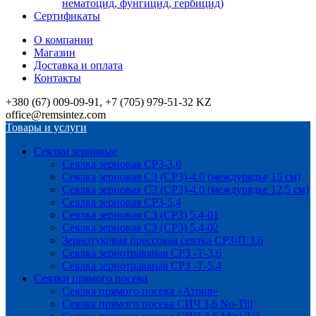
нематоцид, фунгицид, гербицид)
Сертификаты
О компании
Магазин
Доставка и оплата
Контакты
+380 (67) 009-09-91, +7 (705) 979-51-32 KZ
office@remsintez.com
Товары и услуги
Сеялки зерновые
Сеялка зерновая СРЗ-3,6
Сеялка зерновая СЗ (СРЗ)-4.0 (междурядье 15 см)
Сеялка зерновая СЗ (СРЗ)-4.0 (междурядье 12,5 см)
Сеялка зерновая СРЗ-5,4
Сеялка зерновая СЗ (СРЗ) 5,4-01
Сеялка зерновая СЗ (СРЗ) 5,4-02
Зернотуковая прессовая сеялка СРЗ-П 3.6
Сеялка зернотравяная СРЗ -Т-3,6
Сеялка зернотравяная СРЗ -Т-5,4
Сеялки прямого посева
Сеялка прямого посева «Атрия»
Сеялка прямого посева СИЧ 3,6 No-Till