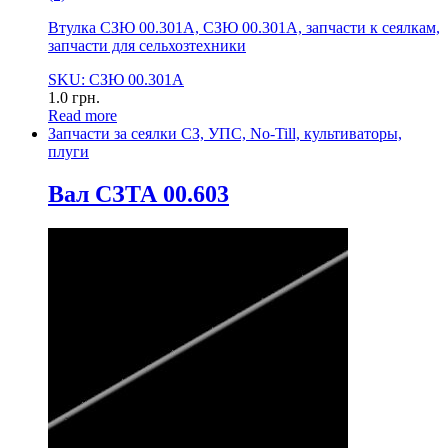
Втулка СЗЮ 00.301А, СЗЮ 00.301А, запчасти к сеялкам,
запчасти для сельхозтехники
SKU: СЗЮ 00.301А
1.0
грн.
Read more
Запчасти за сеялки СЗ, УПС, No-Till, культиваторы,
плуги
Вал СЗТА 00.603