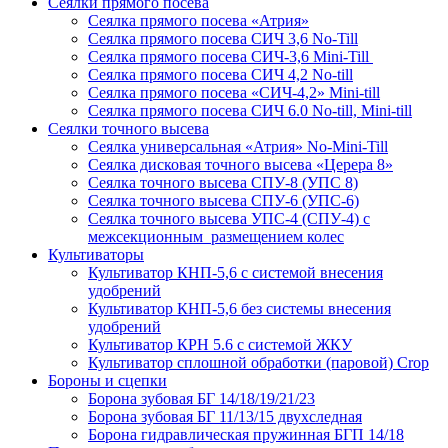
Сеялки прямого посева
Сеялка прямого посева «Атрия»
Сеялка прямого посева СИЧ 3,6 No-Till
Сеялка прямого посева СИЧ-3,6 Mini-Till
Сеялка прямого посева СИЧ 4,2 No-till
Сеялка прямого посева «СИЧ-4,2» Mini-till
Сеялка прямого посева СИЧ 6.0 No-till, Mini-till
Сеялки точного высева
Сеялка универсальная «Атрия» No-Mini-Till
Сеялка дисковая точного высева «Церера 8»
Сеялка точного высева СПУ-8 (УПС 8)
Сеялка точного высева СПУ-6 (УПС-6)
Сеялка точного высева УПС-4 (СПУ-4) с
межсекционным размещением колес
Культиваторы
Культиватор КНП-5,6 с системой внесения
удобрений
Культиватор КНП-5,6 без системы внесения
удобрений
Культиватор КРН 5.6 с системой ЖКУ
Культиватор сплошной обработки (паровой) Crop
Бороны и сцепки
Борона зубовая БГ 14/18/19/21/23
Борона зубовая БГ 11/13/15 двухследная
Борона гидравлическая пружинная БГП 14/18