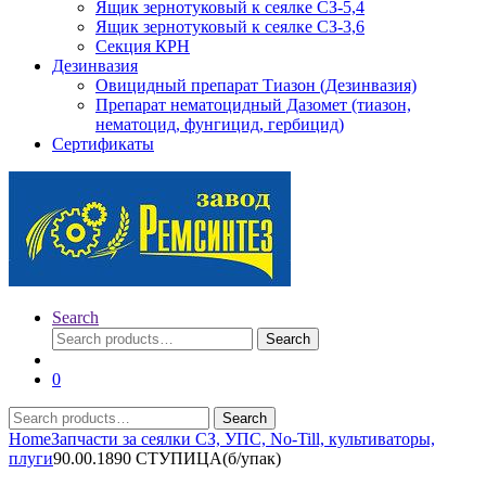
Ящик зернотуковый к сеялке СЗ-5,4
Ящик зернотуковый к сеялке СЗ-3,6
Секция КРН
Дезинвазия
Овицидный препарат Тиазон (Дезинвазия)
Препарат нематоцидный Дазомет (тиазон,
нематоцид, фунгицид, гербицид)
Сертификаты
Search
Search
Search
for:
0
Search
Search
for:
Home
Запчасти за сеялки СЗ, УПС, No-Till, культиваторы,
плуги
90.00.1890 СТУПИЦА(б/упак)