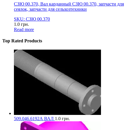
СЗЮ 00.370, Вал карданный СЗЮ 00.370, запчасти для
сеялок, запчасти для сельхозтехники
SKU: СЗЮ 00.370
1.0
грн.
Read more
Top Rated Products
509.046.6192А ВАЛ
1.0
грн.