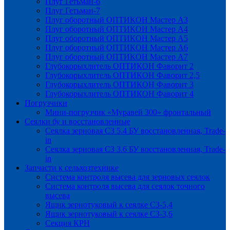
Плуг Гетьман-6
Плуг Гетьман-7
Плуг оборотный ОПТИКОН Мастер А3
Плуг оборотный ОПТИКОН Мастер А4
Плуг оборотный ОПТИКОН Мастер А5
Плуг оборотный ОПТИКОН Мастер А6
Плуг оборотный ОПТИКОН Мастер А7
Глубокорыхлитель ОПТИКОН Фаворит 2
Глубокорыхлитель ОПТИКОН Фаворит 2,5
Глубокорыхлитель ОПТИКОН Фаворит 3
Глубокорыхлитель ОПТИКОН Фаворит 4
Погрузчики
Мини-погрузчик «Муравей 300» фронтальный
Сеялки бу и восстановленные
Сеялка зерновая СЗ 5.4 БУ восстановленная, Trade-
in
Сеялка зерновая СЗ 3.6 БУ восстановленная, Trade-
in
Запчасти к сельхозтехнике
Система контроля высева для зерновых сеялок
Система контроля высева для сеялок точного
высева
Ящик зернотуковый к сеялке СЗ-5,4
Ящик зернотуковый к сеялке СЗ-3,6
Секция КРН