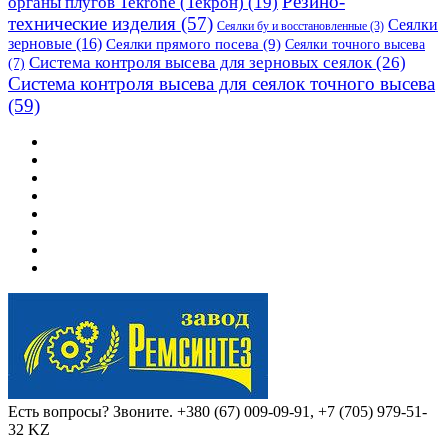
Резино-
органы плугов Текrоne (Текрон)
(19)
технические изделия
(57)
Сеялки
Сеялки бу и восстановленные
(3)
зерновые
(16)
Сеялки прямого посева
(9)
Сеялки точного высева
Система контроля высева для зерновых сеялок
(26)
(7)
Система контроля высева для сеялок точного высева
(59)
Есть вопросы? Звоните.
+380 (67) 009-09-91, +7 (705) 979-51-
32 KZ