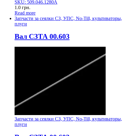
SKU: 509.046.1280А
1.0
грн.
Read more
Запчасти за сеялки СЗ, УПС, No-Till, культиваторы,
плуги
Вал СЗТА 00.603
Запчасти за сеялки СЗ, УПС, No-Till, культиваторы,
плуги