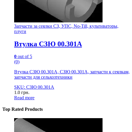
Запчасти за сеялки СЗ, УПС, No-Till, культиваторы,
плуги
Втулка СЗЮ 00.301А
0
out of 5
(0)
Втулка СЗЮ 00.301А, СЗЮ 00.301А, запчасти к сеялкам,
запчасти для сельхозтехники
SKU: СЗЮ 00.301А
1.0
грн.
Read more
Top Rated Products