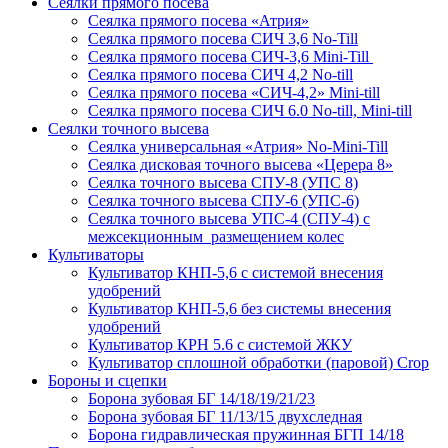
Сеялки прямого посева
Сеялка прямого посева «Атрия»
Сеялка прямого посева СИЧ 3,6 No-Till
Сеялка прямого посева СИЧ-3,6 Mini-Till
Сеялка прямого посева СИЧ 4,2 No-till
Сеялка прямого посева «СИЧ-4,2» Mini-till
Сеялка прямого посева СИЧ 6.0 No-till, Mini-till
Сеялки точного высева
Сеялка универсальная «Атрия» No-Mini-Till
Сеялка дисковая точного высева «Церера 8»
Сеялка точного высева СПУ-8 (УПС 8)
Сеялка точного высева СПУ-6 (УПС-6)
Сеялка точного высева УПС-4 (СПУ-4) с
межсекционным размещением колес
Культиваторы
Культиватор КНП-5,6 с системой внесения
удобрений
Культиватор КНП-5,6 без системы внесения
удобрений
Культиватор КРН 5.6 с системой ЖКУ
Культиватор сплошной обработки (паровой) Crop
Бороны и сцепки
Борона зубовая БГ 14/18/19/21/23
Борона зубовая БГ 11/13/15 двухследная
Борона гидравлическая пружинная БГП 14/18