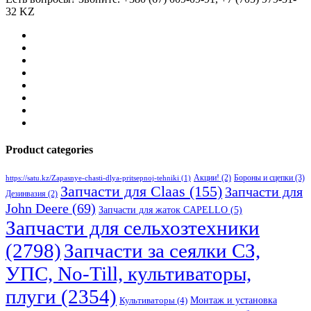
32 KZ
Product categories
Бороны и сцепки
(3)
Акции!
(2)
https://satu.kz/Zapasnye-chasti-dlya-pritsepnoj-tehniki
(1)
Запчасти для Claas
(155)
Запчасти для
Дезинвазия
(2)
John Deere
(69)
Запчасти для жаток CAPELLO
(5)
Запчасти для сельхозтехники
(2798)
Запчасти за сеялки СЗ,
УПС, No-Till, культиваторы,
плуги
(2354)
Монтаж и установка
Культиваторы
(4)