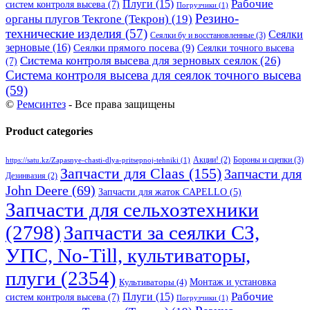
Рабочие
Плуги
(15)
систем контроля высева
(7)
Погрузчики
(1)
Резино-
органы плугов Текrоne (Текрон)
(19)
технические изделия
(57)
Сеялки
Сеялки бу и восстановленные
(3)
зерновые
(16)
Сеялки прямого посева
(9)
Сеялки точного высева
Система контроля высева для зерновых сеялок
(26)
(7)
Система контроля высева для сеялок точного высева
(59)
©
Ремсинтез
- Все права защищены
Product categories
Бороны и сцепки
(3)
Акции!
(2)
https://satu.kz/Zapasnye-chasti-dlya-pritsepnoj-tehniki
(1)
Запчасти для Claas
(155)
Запчасти для
Дезинвазия
(2)
John Deere
(69)
Запчасти для жаток CAPELLO
(5)
Запчасти для сельхозтехники
(2798)
Запчасти за сеялки СЗ,
УПС, No-Till, культиваторы,
плуги
(2354)
Монтаж и установка
Культиваторы
(4)
Рабочие
Плуги
(15)
систем контроля высева
(7)
Погрузчики
(1)