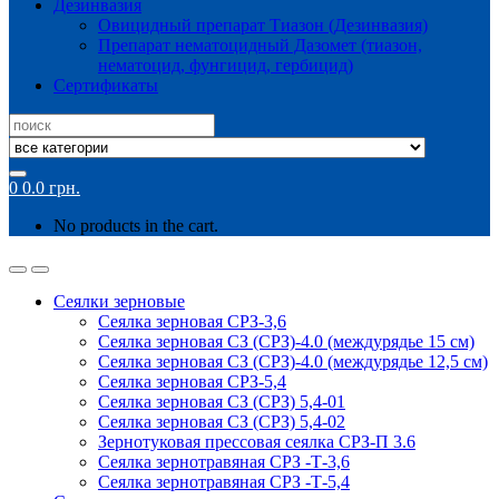
Дезинвазия
Овицидный препарат Тиазон (Дезинвазия)
Препарат нематоцидный Дазомет (тиазон,
нематоцид, фунгицид, гербицид)
Сертификаты
Search
for:
0
0.0
грн.
No products in the cart.
Сеялки зерновые
Сеялка зерновая СРЗ-3,6
Сеялка зерновая СЗ (СРЗ)-4.0 (междурядье 15 см)
Сеялка зерновая СЗ (СРЗ)-4.0 (междурядье 12,5 см)
Сеялка зерновая СРЗ-5,4
Сеялка зерновая СЗ (СРЗ) 5,4-01
Сеялка зерновая СЗ (СРЗ) 5,4-02
Зернотуковая прессовая сеялка СРЗ-П 3.6
Сеялка зернотравяная СРЗ -Т-3,6
Сеялка зернотравяная СРЗ -Т-5,4