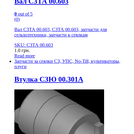
Вал СЗТА 00.603
0
out of 5
(0)
Вал СЗТА 00.603, СЗТА 00.603, запчасти для
сельхозтехники, запчасти к сеялкам
SKU: СЗТА 00.603
1.0
грн.
Read more
Запчасти за сеялки СЗ, УПС, No-Till, культиваторы,
плуги
Втулка СЗЮ 00.301А