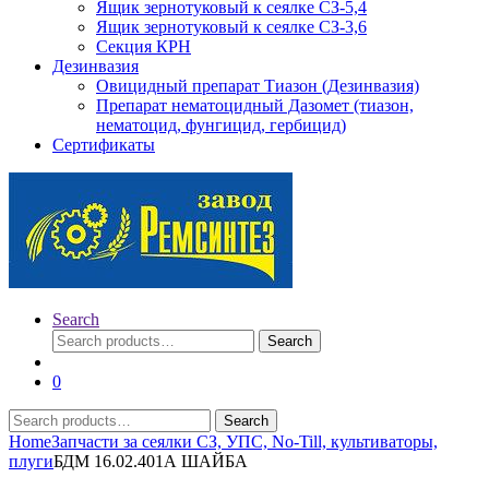
Ящик зернотуковый к сеялке СЗ-5,4
Ящик зернотуковый к сеялке СЗ-3,6
Секция КРН
Дезинвазия
Овицидный препарат Тиазон (Дезинвазия)
Препарат нематоцидный Дазомет (тиазон,
нематоцид, фунгицид, гербицид)
Сертификаты
Search
Search
Search
for:
0
Search
Search
for:
Home
Запчасти за сеялки СЗ, УПС, No-Till, культиваторы,
плуги
БДМ 16.02.401А ШАЙБА