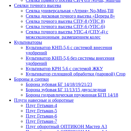
Сеялка прямого посева СИЧ 6.0 No-till, Mini-till
Сеялки точного высева
Сеялка универсальная «Атрия» No-Mini-Till
Сеялка дисковая точного высева «Церера 8»
Сеялка точного высева СПУ-8 (УПС 8)
Сеялка точного высева СПУ-6 (УПС-6)
Сеялка точного высева УПС-4 (СПУ-4) с
межсекционным размещением колес
Культиваторы
Культиватор КНП-5,6 с системой внесения
удобрений
Культиватор КНП-5,6 без системы внесения
удобрений
Культиватор КРН 5.6 с системой ЖКУ
Культиватор сплошной обработки (паровой) Crop
Бороны и сцепки
Борона зубовая БГ 14/18/19/21/23
Борона зубовая БГ 11/13/15 двухследная
Борона гидравлическая пружинная БГП 14/18
Плуги навесные и оборотные
Плуг Гетьман-4
Плуг Гетьман-5
Плуг Гетьман-6
Плуг Гетьман-7
Плуг оборотный ОПТИКОН Мастер А3