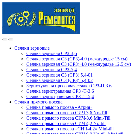
Skip
Skip
to
to
navigation
content
Сеялки зерновые
Сеялка зерновая СРЗ-3,6
Сеялка зерновая СЗ (СРЗ)-4.0 (междурядье 15 см)
Сеялка зерновая СЗ (СРЗ)-4.0 (междурядье 12,5 см)
Сеялка зерновая СРЗ-5,4
Сеялка зерновая СЗ (СРЗ) 5,4-01
Сеялка зерновая СЗ (СРЗ) 5,4-02
Зернотуковая прессовая сеялка СРЗ-П 3.6
Сеялка зернотравяная СРЗ -Т-3,6
Сеялка зернотравяная СРЗ -Т-5,4
Сеялки прямого посева
Сеялка прямого посева «Атрия»
Сеялка прямого посева СИЧ 3,6 No-Till
Сеялка прямого посева СИЧ-3,6 Mini-Till
Сеялка прямого посева СИЧ 4,2 No-till
Сеялка прямого посева «СИЧ-4,2» Mini-till