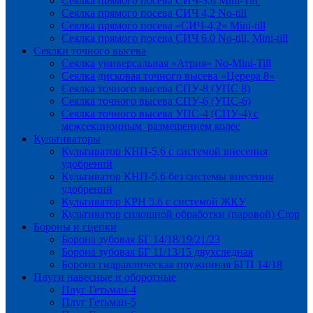
Сеялка прямого посева СИЧ-3,6 Mini-Till
Сеялка прямого посева СИЧ 4,2 No-till
Сеялка прямого посева «СИЧ-4,2» Mini-till
Сеялка прямого посева СИЧ 6.0 No-till, Mini-till
Сеялки точного высева
Сеялка универсальная «Атрия» No-Mini-Till
Сеялка дисковая точного высева «Церера 8»
Сеялка точного высева СПУ-8 (УПС 8)
Сеялка точного высева СПУ-6 (УПС-6)
Сеялка точного высева УПС-4 (СПУ-4) с
межсекционным размещением колес
Культиваторы
Культиватор КНП-5,6 с системой внесения
удобрений
Культиватор КНП-5,6 без системы внесения
удобрений
Культиватор КРН 5.6 с системой ЖКУ
Культиватор сплошной обработки (паровой) Crop
Бороны и сцепки
Борона зубовая БГ 14/18/19/21/23
Борона зубовая БГ 11/13/15 двухследная
Борона гидравлическая пружинная БГП 14/18
Плуги навесные и оборотные
Плуг Гетьман-4
Плуг Гетьман-5