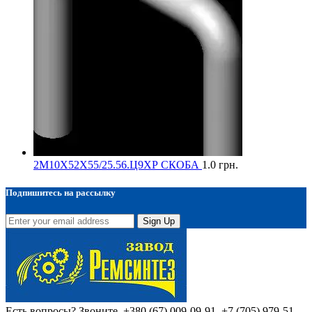
2М10Х52Х55/25.56.Ц9ХР СКОБА
1.0
грн.
Подпишитесь на рассылку
Sign Up
Есть вопросы? Звоните.
+380 (67) 009-09-91, +7 (705) 979-51-