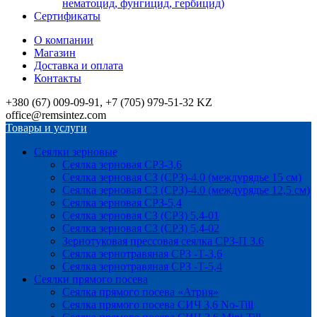
нематоцид, фунгицид, гербицид)
Сертификаты
О компании
Магазин
Доставка и оплата
Контакты
+380 (67) 009-09-91, +7 (705) 979-51-32 KZ
office@remsintez.com
Товары и услуги
Сеялки зерновые
Сеялка зерновая СРЗ-3,6
Сеялка зерновая СЗ (СРЗ)-4.0 (междурядье 15 см)
Сеялка зерновая СЗ (СРЗ)-4.0 (междурядье 12,5 см)
Сеялка зерновая СРЗ-5,4
Сеялка зерновая СЗ (СРЗ) 5,4-01
Сеялка зерновая СЗ (СРЗ) 5,4-02
Зернотуковая прессовая сеялка СРЗ-П 3.6
Сеялка зернотравяная СРЗ -Т-3,6
Сеялка зернотравяная СРЗ -Т-5,4
Сеялки прямого посева
Сеялка прямого посева «Атрия»
Сеялка прямого посева СИЧ 3,6 No-Till