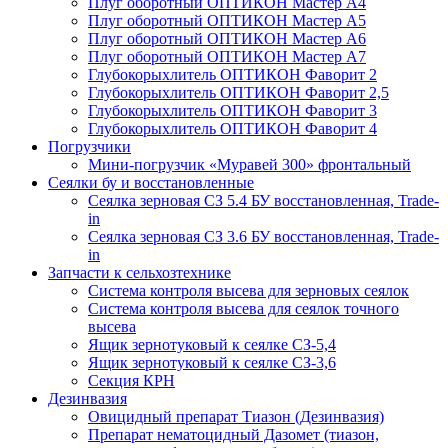
Плуг оборотный ОПТИКОН Мастер А4
Плуг оборотный ОПТИКОН Мастер А5
Плуг оборотный ОПТИКОН Мастер А6
Плуг оборотный ОПТИКОН Мастер А7
Глубокорыхлитель ОПТИКОН Фаворит 2
Глубокорыхлитель ОПТИКОН Фаворит 2,5
Глубокорыхлитель ОПТИКОН Фаворит 3
Глубокорыхлитель ОПТИКОН Фаворит 4
Погрузчики
Мини-погрузчик «Муравей 300» фронтальный
Сеялки бу и восстановленные
Сеялка зерновая СЗ 5.4 БУ восстановленная, Trade-
in
Сеялка зерновая СЗ 3.6 БУ восстановленная, Trade-
in
Запчасти к сельхозтехнике
Система контроля высева для зерновых сеялок
Система контроля высева для сеялок точного
высева
Ящик зернотуковый к сеялке СЗ-5,4
Ящик зернотуковый к сеялке СЗ-3,6
Секция КРН
Дезинвазия
Овицидный препарат Тиазон (Дезинвазия)
Препарат нематоцидный Дазомет (тиазон,