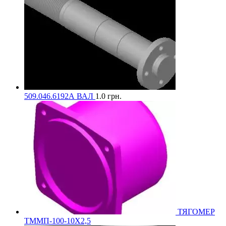
509.046.6192А ВАЛ
1.0
грн.
ТЯГОМЕР
ТММП-100-10Х2,5