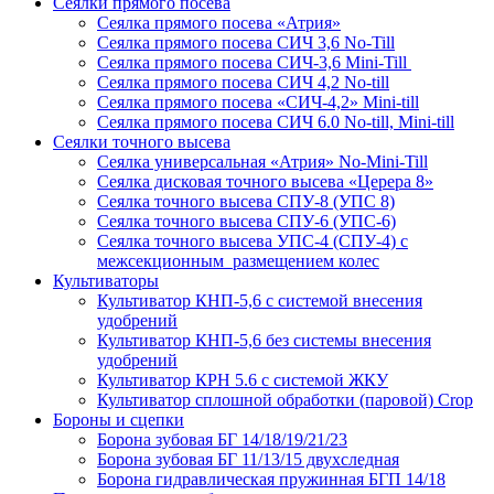
Сеялки прямого посева
Сеялка прямого посева «Атрия»
Сеялка прямого посева СИЧ 3,6 No-Till
Сеялка прямого посева СИЧ-3,6 Mini-Till
Сеялка прямого посева СИЧ 4,2 No-till
Сеялка прямого посева «СИЧ-4,2» Mini-till
Сеялка прямого посева СИЧ 6.0 No-till, Mini-till
Сеялки точного высева
Сеялка универсальная «Атрия» No-Mini-Till
Сеялка дисковая точного высева «Церера 8»
Сеялка точного высева СПУ-8 (УПС 8)
Сеялка точного высева СПУ-6 (УПС-6)
Сеялка точного высева УПС-4 (СПУ-4) с
межсекционным размещением колес
Культиваторы
Культиватор КНП-5,6 с системой внесения
удобрений
Культиватор КНП-5,6 без системы внесения
удобрений
Культиватор КРН 5.6 с системой ЖКУ
Культиватор сплошной обработки (паровой) Crop
Бороны и сцепки
Борона зубовая БГ 14/18/19/21/23
Борона зубовая БГ 11/13/15 двухследная
Борона гидравлическая пружинная БГП 14/18