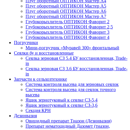
Плуг оборотный ОПТИКОН Мастер А4
Плуг оборотный ОПТИКОН Мастер А5
Плуг оборотный ОПТИКОН Мастер А6
Плуг оборотный ОПТИКОН Мастер А7
Глубокорыхлитель ОПТИКОН Фаворит 2
Глубокорыхлитель ОПТИКОН Фаворит 2,5
Глубокорыхлитель ОПТИКОН Фаворит 3
Глубокорыхлитель ОПТИКОН Фаворит 4
Погрузчики
Мини-погрузчик «Муравей 300» фронтальный
Сеялки бу и восстановленные
Сеялка зерновая СЗ 5.4 БУ восстановленная, Trade-
in
Сеялка зерновая СЗ 3.6 БУ восстановленная, Trade-
in
Запчасти к сельхозтехнике
Система контроля высева для зерновых сеялок
Система контроля высева для сеялок точного
высева
Ящик зернотуковый к сеялке СЗ-5,4
Ящик зернотуковый к сеялке СЗ-3,6
Секция КРН
Дезинвазия
Овицидный препарат Тиазон (Дезинвазия)
Препарат нематоцидный Дазомет (тиазон,