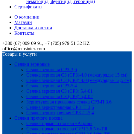
нематоцид, фунгицид, гербицид)
Сертификаты
О компании
Магазин
Доставка и оплата
Контакты
+380 (67) 009-09-91, +7 (705) 979-51-32 KZ
office@remsintez.com
Товары и услуги
Сеялки зерновые
Сеялка зерновая СРЗ-3,6
Сеялка зерновая СЗ (СРЗ)-4.0 (междурядье 15 см)
Сеялка зерновая СЗ (СРЗ)-4.0 (междурядье 12,5 см)
Сеялка зерновая СРЗ-5,4
Сеялка зерновая СЗ (СРЗ) 5,4-01
Сеялка зерновая СЗ (СРЗ) 5,4-02
Зернотуковая прессовая сеялка СРЗ-П 3.6
Сеялка зернотравяная СРЗ -Т-3,6
Сеялка зернотравяная СРЗ -Т-5,4
Сеялки прямого посева
Сеялка прямого посева «Атрия»
Сеялка прямого посева СИЧ 3,6 No-Till