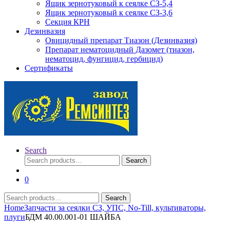
Ящик зернотуковый к сеялке СЗ-5,4
Ящик зернотуковый к сеялке СЗ-3,6
Секция КРН
Дезинвазия
Овицидный препарат Тиазон (Дезинвазия)
Препарат нематоцидный Дазомет (тиазон,
нематоцид, фунгицид, гербицид)
Сертификаты
Search
Search
Search
for:
0
Search
Search
for:
Home
Запчасти за сеялки СЗ, УПС, No-Till, культиваторы,
плуги
БДМ 40.00.001-01 ШАЙБА