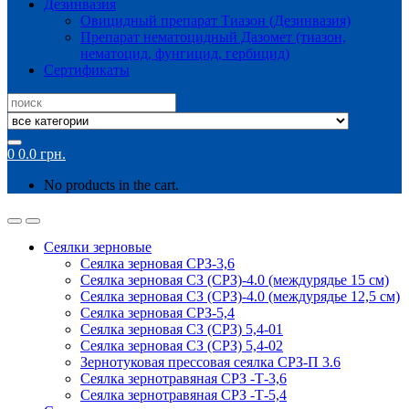
Дезинвазия
Овицидный препарат Тиазон (Дезинвазия)
Препарат нематоцидный Дазомет (тиазон,
нематоцид, фунгицид, гербицид)
Сертификаты
Search
for:
0
0.0
грн.
No products in the cart.
Сеялки зерновые
Сеялка зерновая СРЗ-3,6
Сеялка зерновая СЗ (СРЗ)-4.0 (междурядье 15 см)
Сеялка зерновая СЗ (СРЗ)-4.0 (междурядье 12,5 см)
Сеялка зерновая СРЗ-5,4
Сеялка зерновая СЗ (СРЗ) 5,4-01
Сеялка зерновая СЗ (СРЗ) 5,4-02
Зернотуковая прессовая сеялка СРЗ-П 3.6
Сеялка зернотравяная СРЗ -Т-3,6
Сеялка зернотравяная СРЗ -Т-5,4