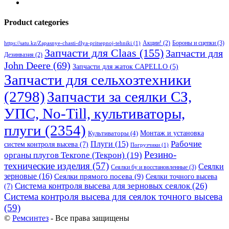
Product categories
Бороны и сцепки
(3)
Акции!
(2)
https://satu.kz/Zapasnye-chasti-dlya-pritsepnoj-tehniki
(1)
Запчасти для Claas
(155)
Запчасти для
Дезинвазия
(2)
John Deere
(69)
Запчасти для жаток CAPELLO
(5)
Запчасти для сельхозтехники
(2798)
Запчасти за сеялки СЗ,
УПС, No-Till, культиваторы,
плуги
(2354)
Монтаж и установка
Культиваторы
(4)
Рабочие
Плуги
(15)
систем контроля высева
(7)
Погрузчики
(1)
Резино-
органы плугов Текrоne (Текрон)
(19)
технические изделия
(57)
Сеялки
Сеялки бу и восстановленные
(3)
зерновые
(16)
Сеялки прямого посева
(9)
Сеялки точного высева
Система контроля высева для зерновых сеялок
(26)
(7)
Система контроля высева для сеялок точного высева
(59)
©
Ремсинтез
- Все права защищены