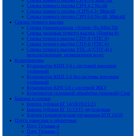
Сеялка прямого посева СИЧ-3,6 Mini-Till
Сеялка прямого посева СИЧ 4,2 No-till
Сеялка прямого посева «СИЧ-4,2» Mini-till
Сеялка прямого посева СИЧ 6.0 No-till, Mini-till
Сеялки точного высева
Сеялка универсальная «Атрия» No-Mini-Till
Сеялка дисковая точного высева «Церера 8»
Сеялка точного высева СПУ-8 (УПС 8)
Сеялка точного высева СПУ-6 (УПС-6)
Сеялка точного высева УПС-4 (СПУ-4) с
межсекционным размещением колес
Культиваторы
Культиватор КНП-5,6 с системой внесения
удобрений
Культиватор КНП-5,6 без системы внесения
удобрений
Культиватор КРН 5.6 с системой ЖКУ
Культиватор сплошной обработки (паровой) Crop
Бороны и сцепки
Борона зубовая БГ 14/18/19/21/23
Борона зубовая БГ 11/13/15 двухследная
Борона гидравлическая пружинная БГП 14/18
Плуги навесные и оборотные
Плуг Гетьман-4
Плуг Гетьман-5