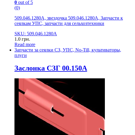
0
out of 5
(0)
509.046.1280А, звездочка 509.046.1280А, Запчасти к
сеялкам УПС, запчасти для сельхозтехники
SKU: 509.046.1280А
1.0
грн.
Read more
Запчасти за сеялки СЗ, УПС, No-Till, культиваторы,
плуги
Заслонка СЗГ 00.150А