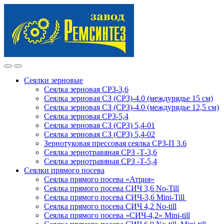
Skip
Skip
to
to
navigation
content
Сеялки зерновые
Сеялка зерновая СРЗ-3,6
Сеялка зерновая СЗ (СРЗ)-4.0 (междурядье 15 см)
Сеялка зерновая СЗ (СРЗ)-4.0 (междурядье 12,5 см)
Сеялка зерновая СРЗ-5,4
Сеялка зерновая СЗ (СРЗ) 5,4-01
Сеялка зерновая СЗ (СРЗ) 5,4-02
Зернотуковая прессовая сеялка СРЗ-П 3.6
Сеялка зернотравяная СРЗ -Т-3,6
Сеялка зернотравяная СРЗ -Т-5,4
Сеялки прямого посева
Сеялка прямого посева «Атрия»
Сеялка прямого посева СИЧ 3,6 No-Till
Сеялка прямого посева СИЧ-3,6 Mini-Till
Сеялка прямого посева СИЧ 4,2 No-till
Сеялка прямого посева «СИЧ-4,2» Mini-till