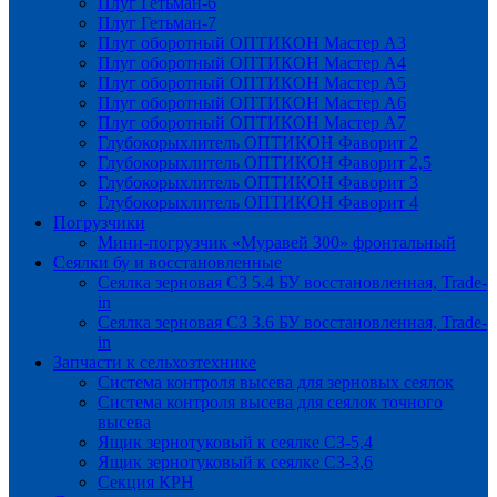
Плуг Гетьман-6
Плуг Гетьман-7
Плуг оборотный ОПТИКОН Мастер А3
Плуг оборотный ОПТИКОН Мастер А4
Плуг оборотный ОПТИКОН Мастер А5
Плуг оборотный ОПТИКОН Мастер А6
Плуг оборотный ОПТИКОН Мастер А7
Глубокорыхлитель ОПТИКОН Фаворит 2
Глубокорыхлитель ОПТИКОН Фаворит 2,5
Глубокорыхлитель ОПТИКОН Фаворит 3
Глубокорыхлитель ОПТИКОН Фаворит 4
Погрузчики
Мини-погрузчик «Муравей 300» фронтальный
Сеялки бу и восстановленные
Сеялка зерновая СЗ 5.4 БУ восстановленная, Trade-
in
Сеялка зерновая СЗ 3.6 БУ восстановленная, Trade-
in
Запчасти к сельхозтехнике
Система контроля высева для зерновых сеялок
Система контроля высева для сеялок точного
высева
Ящик зернотуковый к сеялке СЗ-5,4
Ящик зернотуковый к сеялке СЗ-3,6
Секция КРН