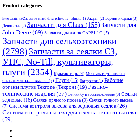
Product categories
Бороны и сцепки
(3)
Акции!
(2)
https://satu.kz/Zapasnye-chasti-dlya-pritsepnoj-tehniki
(1)
Запчасти для Claas
(155)
Запчасти для
Дезинвазия
(2)
John Deere
(69)
Запчасти для жаток CAPELLO
(5)
Запчасти для сельхозтехники
(2798)
Запчасти за сеялки СЗ,
УПС, No-Till, культиваторы,
плуги
(2354)
Монтаж и установка
Культиваторы
(4)
Рабочие
Плуги
(15)
систем контроля высева
(7)
Погрузчики
(1)
Резино-
органы плугов Текrоne (Текрон)
(19)
технические изделия
(57)
Сеялки
Сеялки бу и восстановленные
(3)
зерновые
(16)
Сеялки прямого посева
(9)
Сеялки точного высева
Система контроля высева для зерновых сеялок
(26)
(7)
Система контроля высева для сеялок точного высева
(59)