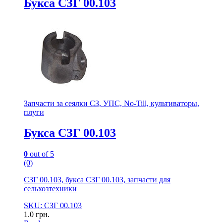
Букса СЗГ 00.103
Запчасти за сеялки СЗ, УПС, No-Till, культиваторы,
плуги
Букса СЗГ 00.103
0
out of 5
(0)
СЗГ 00.103, букса СЗГ 00.103, запчасти для
сельхозтехники
SKU: СЗГ 00.103
1.0
грн.