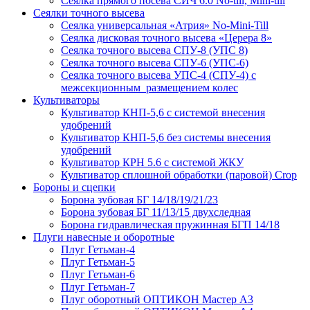
Сеялка прямого посева СИЧ 6.0 No-till, Mini-till
Сеялки точного высева
Сеялка универсальная «Атрия» No-Mini-Till
Сеялка дисковая точного высева «Церера 8»
Сеялка точного высева СПУ-8 (УПС 8)
Сеялка точного высева СПУ-6 (УПС-6)
Сеялка точного высева УПС-4 (СПУ-4) с
межсекционным размещением колес
Культиваторы
Культиватор КНП-5,6 с системой внесения
удобрений
Культиватор КНП-5,6 без системы внесения
удобрений
Культиватор КРН 5.6 с системой ЖКУ
Культиватор сплошной обработки (паровой) Crop
Бороны и сцепки
Борона зубовая БГ 14/18/19/21/23
Борона зубовая БГ 11/13/15 двухследная
Борона гидравлическая пружинная БГП 14/18
Плуги навесные и оборотные
Плуг Гетьман-4
Плуг Гетьман-5
Плуг Гетьман-6
Плуг Гетьман-7
Плуг оборотный ОПТИКОН Мастер А3