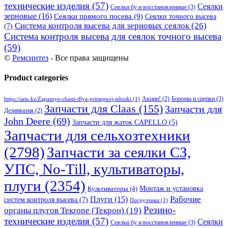
технические изделия
(57)
Сеялки
Сеялки бу и восстановленные
(3)
зерновые
(16)
Сеялки прямого посева
(9)
Сеялки точного высева
Система контроля высева для зерновых сеялок
(26)
(7)
Система контроля высева для сеялок точного высева
(59)
©
Ремсинтез
- Все права защищены
Product categories
Бороны и сцепки
(3)
Акции!
(2)
https://satu.kz/Zapasnye-chasti-dlya-pritsepnoj-tehniki
(1)
Запчасти для Claas
(155)
Запчасти для
Дезинвазия
(2)
John Deere
(69)
Запчасти для жаток CAPELLO
(5)
Запчасти для сельхозтехники
(2798)
Запчасти за сеялки СЗ,
УПС, No-Till, культиваторы,
плуги
(2354)
Монтаж и установка
Культиваторы
(4)
Рабочие
Плуги
(15)
систем контроля высева
(7)
Погрузчики
(1)
Резино-
органы плугов Текrоne (Текрон)
(19)
технические изделия
(57)
Сеялки
Сеялки бу и восстановленные
(3)