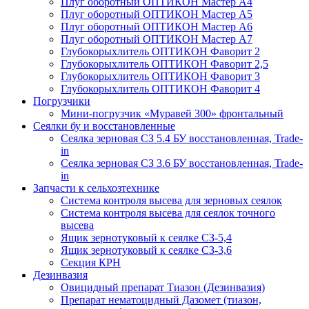
Плуг оборотный ОПТИКОН Мастер А4
Плуг оборотный ОПТИКОН Мастер А5
Плуг оборотный ОПТИКОН Мастер А6
Плуг оборотный ОПТИКОН Мастер А7
Глубокорыхлитель ОПТИКОН Фаворит 2
Глубокорыхлитель ОПТИКОН Фаворит 2,5
Глубокорыхлитель ОПТИКОН Фаворит 3
Глубокорыхлитель ОПТИКОН Фаворит 4
Погрузчики
Мини-погрузчик «Муравей 300» фронтальный
Сеялки бу и восстановленные
Сеялка зерновая СЗ 5.4 БУ восстановленная, Trade-
in
Сеялка зерновая СЗ 3.6 БУ восстановленная, Trade-
in
Запчасти к сельхозтехнике
Система контроля высева для зерновых сеялок
Система контроля высева для сеялок точного
высева
Ящик зернотуковый к сеялке СЗ-5,4
Ящик зернотуковый к сеялке СЗ-3,6
Секция КРН
Дезинвазия
Овицидный препарат Тиазон (Дезинвазия)
Препарат нематоцидный Дазомет (тиазон,