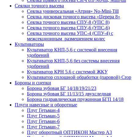
Сеялка прямого посева СИЧ 6.0 No-till, Mini-till
Сеялки точного высева
Сеялка универсальная «Атрия» No-Mini-Till
Сеялка дисковая точного высева «Церера 8»
Сеялка точного высева СПУ-8 (УПС 8)
Сеялка точного высева СПУ-6 (УПС-6)
Сеялка точного высева УПС-4 (СПУ-4) с
межсекционным размещением колес
Культиваторы
Культиватор КНП-5,6 с системой внесения
удобрений
Культиватор КНП-5,6 без системы внесения
удобрений
Культиватор КРН 5.6 с системой ЖКУ
Культиватор сплошной обработки (паровой) Crop
Бороны и сцепки
Борона зубовая БГ 14/18/19/21/23
Борона зубовая БГ 11/13/15 двухследная
Борона гидравлическая пружинная БГП 14/18
Плуги навесные и оборотные
Плуг Гетьман-4
Плуг Гетьман-5
Плуг Гетьман-6
Плуг Гетьман-7
Плуг оборотный ОПТИКОН Мастер А3