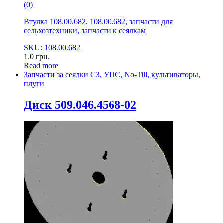
(0)
Втулка 108.00.682, 108.00.682, запчасти для
сельхозтехники, запчасти к сеялкам
SKU: 108.00.682
1.0
грн.
Read more
Запчасти за сеялки СЗ, УПС, No-Till, культиваторы,
плуги
Диск 509.046.4568-02