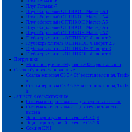
Плуг Гетьман-6
Плуг Гетьман-7
Плуг оборотный ОПТИКОН Мастер А3
Плуг оборотный ОПТИКОН Мастер А4
Плуг оборотный ОПТИКОН Мастер А5
Плуг оборотный ОПТИКОН Мастер А6
Плуг оборотный ОПТИКОН Мастер А7
Глубокорыхлитель ОПТИКОН Фаворит 2
Глубокорыхлитель ОПТИКОН Фаворит 2,5
Глубокорыхлитель ОПТИКОН Фаворит 3
Глубокорыхлитель ОПТИКОН Фаворит 4
Погрузчики
Мини-погрузчик «Муравей 300» фронтальный
Сеялки бу и восстановленные
Сеялка зерновая СЗ 5.4 БУ восстановленная, Trade-
in
Сеялка зерновая СЗ 3.6 БУ восстановленная, Trade-
in
Запчасти к сельхозтехнике
Система контроля высева для зерновых сеялок
Система контроля высева для сеялок точного
высева
Ящик зернотуковый к сеялке СЗ-5,4
Ящик зернотуковый к сеялке СЗ-3,6
Секция КРН