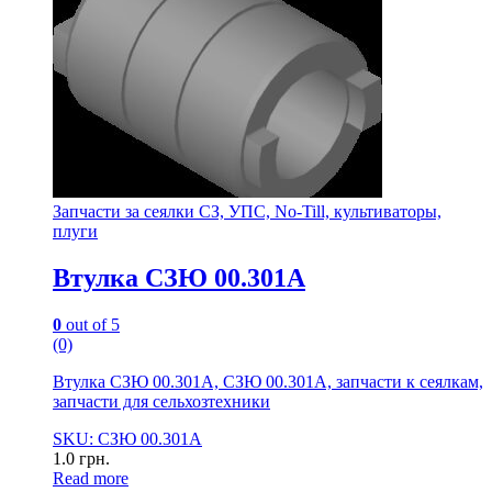
Запчасти за сеялки СЗ, УПС, No-Till, культиваторы,
плуги
Втулка СЗЮ 00.301А
0
out of 5
(0)
Втулка СЗЮ 00.301А, СЗЮ 00.301А, запчасти к сеялкам,
запчасти для сельхозтехники
SKU: СЗЮ 00.301А
1.0
грн.
Read more