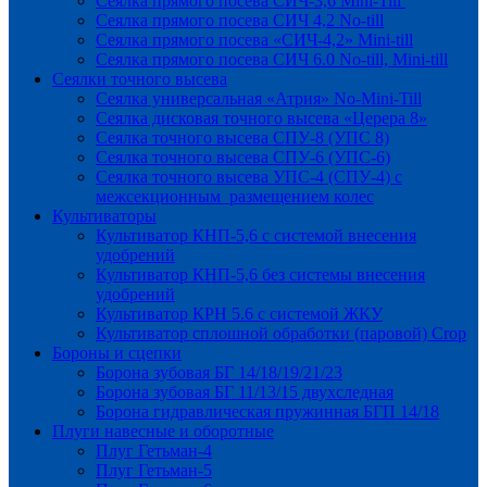
Сеялка прямого посева СИЧ-3,6 Mini-Till
Сеялка прямого посева СИЧ 4,2 No-till
Сеялка прямого посева «СИЧ-4,2» Mini-till
Сеялка прямого посева СИЧ 6.0 No-till, Mini-till
Сеялки точного высева
Сеялка универсальная «Атрия» No-Mini-Till
Сеялка дисковая точного высева «Церера 8»
Сеялка точного высева СПУ-8 (УПС 8)
Сеялка точного высева СПУ-6 (УПС-6)
Сеялка точного высева УПС-4 (СПУ-4) с
межсекционным размещением колес
Культиваторы
Культиватор КНП-5,6 с системой внесения
удобрений
Культиватор КНП-5,6 без системы внесения
удобрений
Культиватор КРН 5.6 с системой ЖКУ
Культиватор сплошной обработки (паровой) Crop
Бороны и сцепки
Борона зубовая БГ 14/18/19/21/23
Борона зубовая БГ 11/13/15 двухследная
Борона гидравлическая пружинная БГП 14/18
Плуги навесные и оборотные
Плуг Гетьман-4
Плуг Гетьман-5