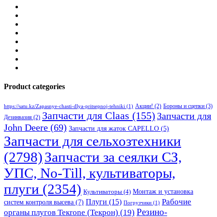
Product categories
Бороны и сцепки
(3)
Акции!
(2)
https://satu.kz/Zapasnye-chasti-dlya-pritsepnoj-tehniki
(1)
Запчасти для Claas
(155)
Запчасти для
Дезинвазия
(2)
John Deere
(69)
Запчасти для жаток CAPELLO
(5)
Запчасти для сельхозтехники
(2798)
Запчасти за сеялки СЗ,
УПС, No-Till, культиваторы,
плуги
(2354)
Монтаж и установка
Культиваторы
(4)
Рабочие
Плуги
(15)
систем контроля высева
(7)
Погрузчики
(1)
Резино-
органы плугов Текrоne (Текрон)
(19)