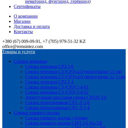
нематоцид, фунгицид, гербицид)
Сертификаты
О компании
Магазин
Доставка и оплата
Контакты
+380 (67) 009-09-91, +7 (705) 979-51-32 KZ
office@remsintez.com
Товары и услуги
Сеялки зерновые
Сеялка зерновая СРЗ-3,6
Сеялка зерновая СЗ (СРЗ)-4.0 (междурядье 15 см)
Сеялка зерновая СЗ (СРЗ)-4.0 (междурядье 12,5 см)
Сеялка зерновая СРЗ-5,4
Сеялка зерновая СЗ (СРЗ) 5,4-01
Сеялка зерновая СЗ (СРЗ) 5,4-02
Зернотуковая прессовая сеялка СРЗ-П 3.6
Сеялка зернотравяная СРЗ -Т-3,6
Сеялка зернотравяная СРЗ -Т-5,4
Сеялки прямого посева
Сеялка прямого посева «Атрия»
Сеялка прямого посева СИЧ 3,6 No-Till