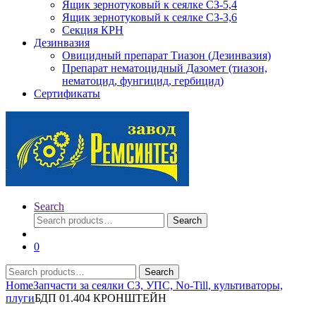
Ящик зернотуковый к сеялке СЗ-5,4
Ящик зернотуковый к сеялке СЗ-3,6
Секция КРН
Дезинвазия
Овицидный препарат Тиазон (Дезинвазия)
Препарат нематоцидный Дазомет (тиазон,
нематоцид, фунгицид, гербицид)
Сертификаты
Search
Search
Search
for:
0
Search
Search
for:
Home
Запчасти за сеялки СЗ, УПС, No-Till, культиваторы,
плуги
БДП 01.404 КРОНШТЕЙН