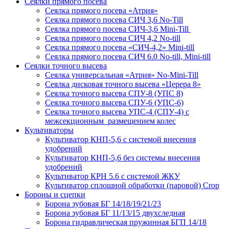
Сеялки прямого посева
Сеялка прямого посева «Атрия»
Сеялка прямого посева СИЧ 3,6 No-Till
Сеялка прямого посева СИЧ-3,6 Mini-Till
Сеялка прямого посева СИЧ 4,2 No-till
Сеялка прямого посева «СИЧ-4,2» Mini-till
Сеялка прямого посева СИЧ 6.0 No-till, Mini-till
Сеялки точного высева
Сеялка универсальная «Атрия» No-Mini-Till
Сеялка дисковая точного высева «Церера 8»
Сеялка точного высева СПУ-8 (УПС 8)
Сеялка точного высева СПУ-6 (УПС-6)
Сеялка точного высева УПС-4 (СПУ-4) с
межсекционным размещением колес
Культиваторы
Культиватор КНП-5,6 с системой внесения
удобрений
Культиватор КНП-5,6 без системы внесения
удобрений
Культиватор КРН 5.6 с системой ЖКУ
Культиватор сплошной обработки (паровой) Crop
Бороны и сцепки
Борона зубовая БГ 14/18/19/21/23
Борона зубовая БГ 11/13/15 двухследная
Борона гидравлическая пружинная БГП 14/18