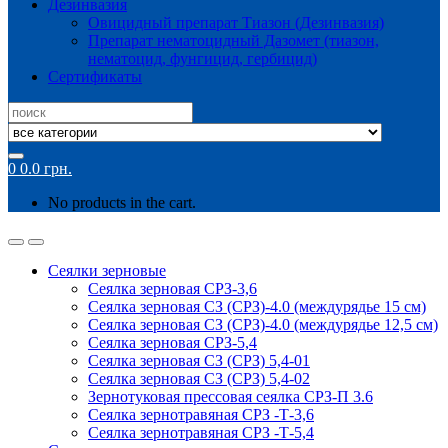
Дезинвазия
Овицидный препарат Тиазон (Дезинвазия)
Препарат нематоцидный Дазомет (тиазон,
нематоцид, фунгицид, гербицид)
Сертификаты
Search
for:
0
0.0
грн.
No products in the cart.
Сеялки зерновые
Сеялка зерновая СРЗ-3,6
Сеялка зерновая СЗ (СРЗ)-4.0 (междурядье 15 см)
Сеялка зерновая СЗ (СРЗ)-4.0 (междурядье 12,5 см)
Сеялка зерновая СРЗ-5,4
Сеялка зерновая СЗ (СРЗ) 5,4-01
Сеялка зерновая СЗ (СРЗ) 5,4-02
Зернотуковая прессовая сеялка СРЗ-П 3.6
Сеялка зернотравяная СРЗ -Т-3,6
Сеялка зернотравяная СРЗ -Т-5,4