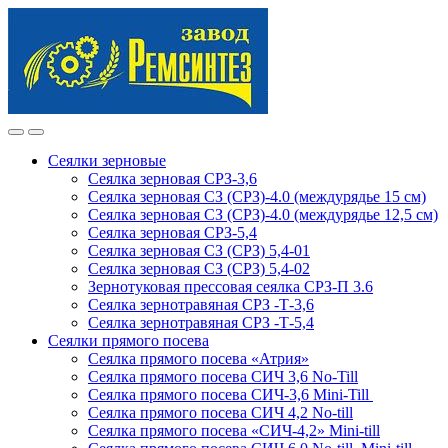
Skip
Skip
to
to
navigation
content
Сеялки зерновые
Сеялка зерновая СРЗ-3,6
Сеялка зерновая СЗ (СРЗ)-4.0 (междурядье 15 см)
Сеялка зерновая СЗ (СРЗ)-4.0 (междурядье 12,5 см)
Сеялка зерновая СРЗ-5,4
Сеялка зерновая СЗ (СРЗ) 5,4-01
Сеялка зерновая СЗ (СРЗ) 5,4-02
Зернотуковая прессовая сеялка СРЗ-П 3.6
Сеялка зернотравяная СРЗ -Т-3,6
Сеялка зернотравяная СРЗ -Т-5,4
Сеялки прямого посева
Сеялка прямого посева «Атрия»
Сеялка прямого посева СИЧ 3,6 No-Till
Сеялка прямого посева СИЧ-3,6 Mini-Till
Сеялка прямого посева СИЧ 4,2 No-till
Сеялка прямого посева «СИЧ-4,2» Mini-till