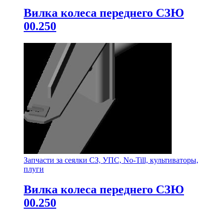
Вилка колеса переднего СЗЮ
00.250
Запчасти за сеялки СЗ, УПС, No-Till, культиваторы,
плуги
Вилка колеса переднего СЗЮ
00.250