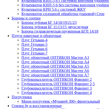
Культиватор КНП-5,6 с системой внесения удобрен
Культиватор КНП-5,6 без системы внесения удобре
Культиватор КРН 5.6 с системой ЖКУ
Культиватор сплошной обработки (паровой) Crop
Бороны и сцепки
Борона зубовая БГ 14/18/19/21/23
Борона зубовая БГ 11/13/15 двухследная
Борона гидравлическая пружинная БГП 14/18
Плуги навесные и оборотные
Плуг Гетьман-4
Плуг Гетьман-5
Плуг Гетьман-6
Плуг Гетьман-7
Плуг оборотный ОПТИКОН Мастер А3
Плуг оборотный ОПТИКОН Мастер А4
Плуг оборотный ОПТИКОН Мастер А5
Плуг оборотный ОПТИКОН Мастер А6
Плуг оборотный ОПТИКОН Мастер А7
Глубокорыхлитель ОПТИКОН Фаворит 2
Глубокорыхлитель ОПТИКОН Фаворит 2,5
Глубокорыхлитель ОПТИКОН Фаворит 3
Глубокорыхлитель ОПТИКОН Фаворит 4
Погрузчики
Мини-погрузчик «Муравей 300» фронтальный
Сеялки бу и восстановленные