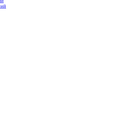
ий
ний