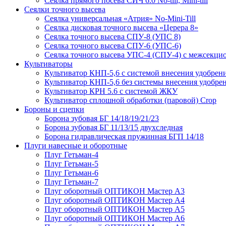
Сеялка прямого посева СИЧ 6.0 No-till, Mini-till
Сеялки точного высева
Сеялка универсальная «Атрия» No-Mini-Till
Сеялка дисковая точного высева «Церера 8»
Сеялка точного высева СПУ-8 (УПС 8)
Сеялка точного высева СПУ-6 (УПС-6)
Сеялка точного высева УПС-4 (СПУ-4) с межсекц
Культиваторы
Культиватор КНП-5,6 с системой внесения удобрен
Культиватор КНП-5,6 без системы внесения удобре
Культиватор КРН 5.6 с системой ЖКУ
Культиватор сплошной обработки (паровой) Crop
Бороны и сцепки
Борона зубовая БГ 14/18/19/21/23
Борона зубовая БГ 11/13/15 двухследная
Борона гидравлическая пружинная БГП 14/18
Плуги навесные и оборотные
Плуг Гетьман-4
Плуг Гетьман-5
Плуг Гетьман-6
Плуг Гетьман-7
Плуг оборотный ОПТИКОН Мастер А3
Плуг оборотный ОПТИКОН Мастер А4
Плуг оборотный ОПТИКОН Мастер А5
Плуг оборотный ОПТИКОН Мастер А6