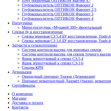
Плуг оборотный ОПТИКОН Мастер А7
Глубокорыхлитель ОПТИКОН Фаворит 2
Глубокорыхлитель ОПТИКОН Фаворит 2,5
Глубокорыхлитель ОПТИКОН Фаворит 3
Глубокорыхлитель ОПТИКОН Фаворит 4
Погрузчики
Мини-погрузчик «Муравей 300» фронтальный
Сеялки бу и восстановленные
Сеялка зерновая СЗ 5.4 БУ восстановленная, Trade-i
Сеялка зерновая СЗ 3.6 БУ восстановленная, Trade-i
Запчасти к сельхозтехнике
Система контроля высева для зерновых сеялок
Система контроля высева для сеялок точного высев
Ящик зернотуковый к сеялке СЗ-5,4
Ящик зернотуковый к сеялке СЗ-3,6
Секция КРН
Дезинвазия
Овицидный препарат Тиазон (Дезинвазия)
Препарат нематоцидный Дазомет (тиазон, нематоци
Сертификаты
О компании
Магазин
Доставка и оплата
Контакты