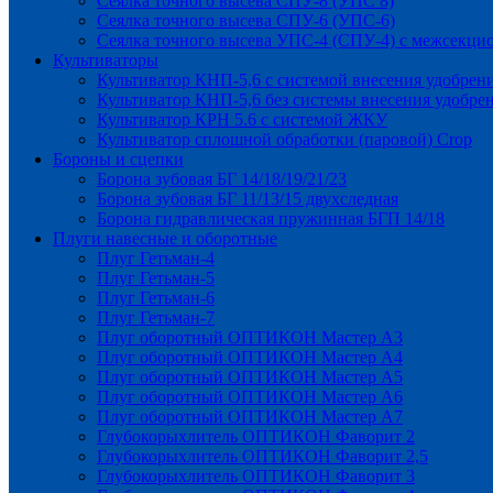
Сеялка точного высева СПУ-8 (УПС 8)
Сеялка точного высева СПУ-6 (УПС-6)
Сеялка точного высева УПС-4 (СПУ-4) с межсекц
Культиваторы
Культиватор КНП-5,6 с системой внесения удобрен
Культиватор КНП-5,6 без системы внесения удобре
Культиватор КРН 5.6 с системой ЖКУ
Культиватор сплошной обработки (паровой) Crop
Бороны и сцепки
Борона зубовая БГ 14/18/19/21/23
Борона зубовая БГ 11/13/15 двухследная
Борона гидравлическая пружинная БГП 14/18
Плуги навесные и оборотные
Плуг Гетьман-4
Плуг Гетьман-5
Плуг Гетьман-6
Плуг Гетьман-7
Плуг оборотный ОПТИКОН Мастер А3
Плуг оборотный ОПТИКОН Мастер А4
Плуг оборотный ОПТИКОН Мастер А5
Плуг оборотный ОПТИКОН Мастер А6
Плуг оборотный ОПТИКОН Мастер А7
Глубокорыхлитель ОПТИКОН Фаворит 2
Глубокорыхлитель ОПТИКОН Фаворит 2,5
Глубокорыхлитель ОПТИКОН Фаворит 3