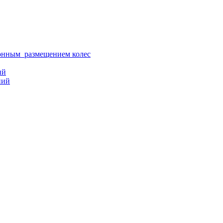
ионным размещением колес
ий
ний