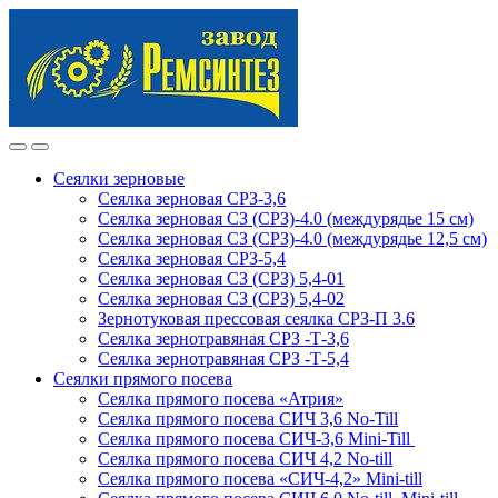
Skip
Skip
to
to
navigation
content
Сеялки зерновые
Сеялка зерновая СРЗ-3,6
Сеялка зерновая СЗ (СРЗ)-4.0 (междурядье 15 см)
Сеялка зерновая СЗ (СРЗ)-4.0 (междурядье 12,5 см)
Сеялка зерновая СРЗ-5,4
Сеялка зерновая СЗ (СРЗ) 5,4-01
Сеялка зерновая СЗ (СРЗ) 5,4-02
Зернотуковая прессовая сеялка СРЗ-П 3.6
Сеялка зернотравяная СРЗ -Т-3,6
Сеялка зернотравяная СРЗ -Т-5,4
Сеялки прямого посева
Сеялка прямого посева «Атрия»
Сеялка прямого посева СИЧ 3,6 No-Till
Сеялка прямого посева СИЧ-3,6 Mini-Till
Сеялка прямого посева СИЧ 4,2 No-till
Сеялка прямого посева «СИЧ-4,2» Mini-till