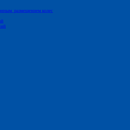
ионным размещением колес
ий
ний