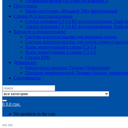
Глубокорыхлитель ОПТИКОН Фаворит 4
Погрузчики
Мини-погрузчик «Муравей 300» фронтальный
Сеялки бу и восстановленные
Сеялка зерновая СЗ 5.4 БУ восстановленная, Trade-i
Сеялка зерновая СЗ 3.6 БУ восстановленная, Trade-i
Запчасти к сельхозтехнике
Система контроля высева для зерновых сеялок
Система контроля высева для сеялок точного высев
Ящик зернотуковый к сеялке СЗ-5,4
Ящик зернотуковый к сеялке СЗ-3,6
Секция КРН
Дезинвазия
Овицидный препарат Тиазон (Дезинвазия)
Препарат нематоцидный Дазомет (тиазон, нематоци
Сертификаты
Search
for:
0
0.0
грн.
No products in the cart.