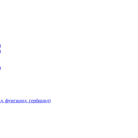
n
n
а
д, фунгицид, гербицид)