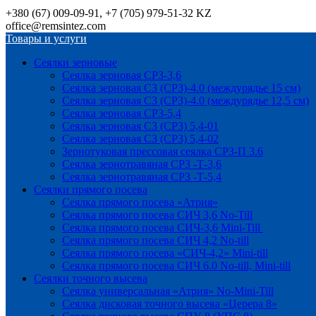
+380 (67) 009-09-91, +7 (705) 979-51-32 KZ
office@remsintez.com
Товары и услуги
Сеялки зерновые
Сеялка зерновая СРЗ-3,6
Сеялка зерновая СЗ (СРЗ)-4.0 (междурядье 15 см)
Сеялка зерновая СЗ (СРЗ)-4.0 (междурядье 12,5 см)
Сеялка зерновая СРЗ-5,4
Сеялка зерновая СЗ (СРЗ) 5,4-01
Сеялка зерновая СЗ (СРЗ) 5,4-02
Зернотуковая прессовая сеялка СРЗ-П 3.6
Сеялка зернотравяная СРЗ -Т-3,6
Сеялка зернотравяная СРЗ -Т-5,4
Сеялки прямого посева
Сеялка прямого посева «Атрия»
Сеялка прямого посева СИЧ 3,6 No-Till
Сеялка прямого посева СИЧ-3,6 Mini-Till
Сеялка прямого посева СИЧ 4,2 No-till
Сеялка прямого посева «СИЧ-4,2» Mini-till
Сеялка прямого посева СИЧ 6.0 No-till, Mini-till
Сеялки точного высева
Сеялка универсальная «Атрия» No-Mini-Till
Сеялка дисковая точного высева «Церера 8»