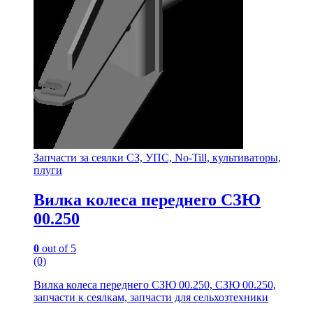
Запчасти за сеялки СЗ, УПС, No-Till, культиваторы,
плуги
Вилка колеса переднего СЗЮ
00.250
0
out of 5
(0)
Вилка колеса переднего СЗЮ 00.250, СЗЮ 00.250,
запчасти к сеялкам, запчасти для сельхозтехники