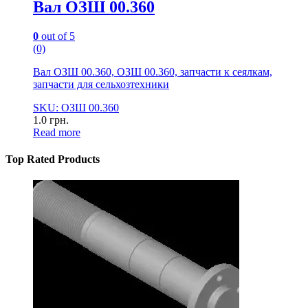
Вал ОЗШ 00.360
0
out of 5
(0)
Вал ОЗШ 00.360, ОЗШ 00.360, запчасти к сеялкам,
запчасти для сельхозтехники
SKU: ОЗШ 00.360
1.0
грн.
Read more
Top Rated Products