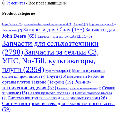
©
Ремсинтез
- Все права защищены
Product categories
Бороны и сцепки
(3)
Акции!
(2)
https://satu.kz/Zapasnye-chasti-dlya-pritsepnoj-tehniki
(1)
Запчасти для Claas
(155)
Запчасти для
Дезинвазия
(2)
John Deere
(69)
Запчасти для жаток CAPELLO
(5)
Запчасти для сельхозтехники
(2798)
Запчасти за сеялки СЗ,
УПС, No-Till, культиваторы,
плуги
(2354)
Монтаж и установка
Культиваторы
(4)
Рабочие
Плуги
(15)
систем контроля высева
(7)
Погрузчики
(1)
Резино-
органы плугов Текrоne (Текрон)
(19)
технические изделия
(57)
Сеялки
Сеялки бу и восстановленные
(3)
зерновые
(16)
Сеялки прямого посева
(9)
Сеялки точного высева
Система контроля высева для зерновых сеялок
(26)
(7)
Система контроля высева для сеялок точного высева
(59)