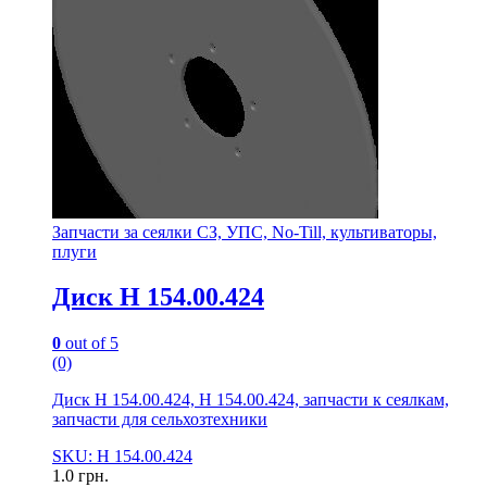
Запчасти за сеялки СЗ, УПС, No-Till, культиваторы,
плуги
Диск Н 154.00.424
0
out of 5
(0)
Диск Н 154.00.424, Н 154.00.424, запчасти к сеялкам,
запчасти для сельхозтехники
SKU: Н 154.00.424
1.0
грн.