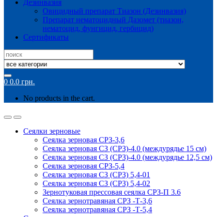
Дезинвазия
Овицидный препарат Тиазон (Дезинвазия)
Препарат нематоцидный Дазомет (тиазон,
нематоцид, фунгицид, гербицид)
Сертификаты
Search
for:
0
0.0
грн.
No products in the cart.
Сеялки зерновые
Сеялка зерновая СРЗ-3,6
Сеялка зерновая СЗ (СРЗ)-4.0 (междурядье 15 см)
Сеялка зерновая СЗ (СРЗ)-4.0 (междурядье 12,5 см)
Сеялка зерновая СРЗ-5,4
Сеялка зерновая СЗ (СРЗ) 5,4-01
Сеялка зерновая СЗ (СРЗ) 5,4-02
Зернотуковая прессовая сеялка СРЗ-П 3.6
Сеялка зернотравяная СРЗ -Т-3,6
Сеялка зернотравяная СРЗ -Т-5,4