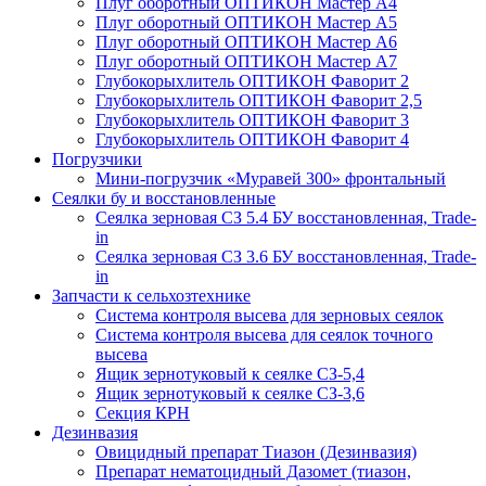
Плуг оборотный ОПТИКОН Мастер А4
Плуг оборотный ОПТИКОН Мастер А5
Плуг оборотный ОПТИКОН Мастер А6
Плуг оборотный ОПТИКОН Мастер А7
Глубокорыхлитель ОПТИКОН Фаворит 2
Глубокорыхлитель ОПТИКОН Фаворит 2,5
Глубокорыхлитель ОПТИКОН Фаворит 3
Глубокорыхлитель ОПТИКОН Фаворит 4
Погрузчики
Мини-погрузчик «Муравей 300» фронтальный
Сеялки бу и восстановленные
Сеялка зерновая СЗ 5.4 БУ восстановленная, Trade-
in
Сеялка зерновая СЗ 3.6 БУ восстановленная, Trade-
in
Запчасти к сельхозтехнике
Система контроля высева для зерновых сеялок
Система контроля высева для сеялок точного
высева
Ящик зернотуковый к сеялке СЗ-5,4
Ящик зернотуковый к сеялке СЗ-3,6
Секция КРН
Дезинвазия
Овицидный препарат Тиазон (Дезинвазия)
Препарат нематоцидный Дазомет (тиазон,