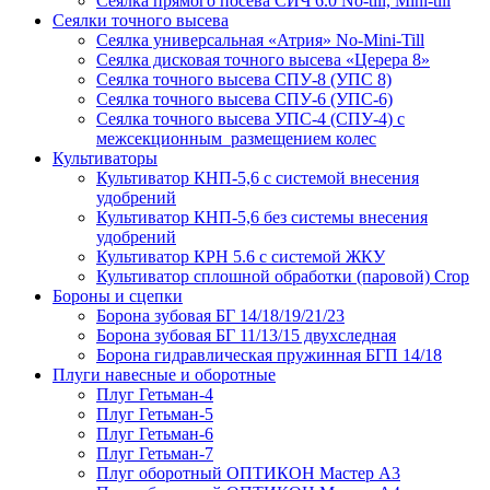
Сеялка прямого посева СИЧ 6.0 No-till, Mini-till
Сеялки точного высева
Сеялка универсальная «Атрия» No-Mini-Till
Сеялка дисковая точного высева «Церера 8»
Сеялка точного высева СПУ-8 (УПС 8)
Сеялка точного высева СПУ-6 (УПС-6)
Сеялка точного высева УПС-4 (СПУ-4) с
межсекционным размещением колес
Культиваторы
Культиватор КНП-5,6 с системой внесения
удобрений
Культиватор КНП-5,6 без системы внесения
удобрений
Культиватор КРН 5.6 с системой ЖКУ
Культиватор сплошной обработки (паровой) Crop
Бороны и сцепки
Борона зубовая БГ 14/18/19/21/23
Борона зубовая БГ 11/13/15 двухследная
Борона гидравлическая пружинная БГП 14/18
Плуги навесные и оборотные
Плуг Гетьман-4
Плуг Гетьман-5
Плуг Гетьман-6
Плуг Гетьман-7
Плуг оборотный ОПТИКОН Мастер А3