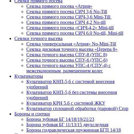
Сеялки прямого посева
Сеялка прямого посева «Атрия»
Сеялка прямого посева СИЧ 3,6 No-Till
Сеялка прямого посева СИЧ-3,6 Mini-Till
Сеялка прямого посева СИЧ 4,2 No-till
Сеялка прямого посева «СИЧ-4,2» Mini-till
Сеялка прямого посева СИЧ 6.0 No-till, Mini-till
Сеялки точного высева
Сеялка универсальная «Атрия» No-Mini-Till
Сеялка дисковая точного высева «Церера 8»
Сеялка точного высева СПУ-8 (УПС 8)
Сеялка точного высева СПУ-6 (УПС-6)
Сеялка точного высева УПС-4 (СПУ-4) с
межсекционным размещением колес
Культиваторы
Культиватор КНП-5,6 с системой внесения
удобрений
Культиватор КНП-5,6 без системы внесения
удобрений
Культиватор КРН 5.6 с системой ЖКУ
Культиватор сплошной обработки (паровой) Crop
Бороны и сцепки
Борона зубовая БГ 14/18/19/21/23
Борона зубовая БГ 11/13/15 двухследная
Борона гидравлическая пружинная БГП 14/18