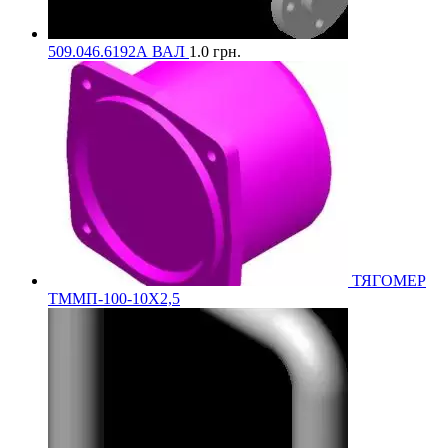
509.046.6192А ВАЛ
1.0
грн.
ТЯГОМЕР
ТММП-100-10Х2,5