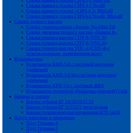
Сеялка прямого посева СИЧ-3,6 Mini-Till
Сеялка прямого посева СИЧ 4,2 No-till
Сеялка прямого посева «СИЧ-4,2» Mini-till
Сеялка прямого посева СИЧ 6.0 No-till, Mini-till
Сеялки точного высева
Сеялка универсальная «Атрия» No-Mini-Till
Сеялка дисковая точного высева «Церера 8»
Сеялка точного высева СПУ-8 (УПС 8)
Сеялка точного высева СПУ-6 (УПС-6)
Сеялка точного высева УПС-4 (СПУ-4) с
межсекционным размещением колес
Культиваторы
Культиватор КНП-5,6 с системой внесения
удобрений
Культиватор КНП-5,6 без системы внесения
удобрений
Культиватор КРН 5.6 с системой ЖКУ
Культиватор сплошной обработки (паровой) Crop
Бороны и сцепки
Борона зубовая БГ 14/18/19/21/23
Борона зубовая БГ 11/13/15 двухследная
Борона гидравлическая пружинная БГП 14/18
Плуги навесные и оборотные
Плуг Гетьман-4
Плуг Гетьман-5