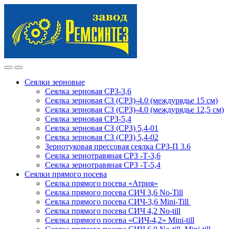
Skip
Skip
to
to
navigation
content
Сеялки зерновые
Сеялка зерновая СРЗ-3,6
Сеялка зерновая СЗ (СРЗ)-4.0 (междурядье 15 см)
Сеялка зерновая СЗ (СРЗ)-4.0 (междурядье 12,5 см)
Сеялка зерновая СРЗ-5,4
Сеялка зерновая СЗ (СРЗ) 5,4-01
Сеялка зерновая СЗ (СРЗ) 5,4-02
Зернотуковая прессовая сеялка СРЗ-П 3.6
Сеялка зернотравяная СРЗ -Т-3,6
Сеялка зернотравяная СРЗ -Т-5,4
Сеялки прямого посева
Сеялка прямого посева «Атрия»
Сеялка прямого посева СИЧ 3,6 No-Till
Сеялка прямого посева СИЧ-3,6 Mini-Till
Сеялка прямого посева СИЧ 4,2 No-till
Сеялка прямого посева «СИЧ-4,2» Mini-till