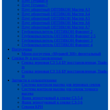
Плуг Гетьман-6
Плуг Гетьман-7
Плуг оборотный ОПТИКОН Мастер А3
Плуг оборотный ОПТИКОН Мастер А4
Плуг оборотный ОПТИКОН Мастер А5
Плуг оборотный ОПТИКОН Мастер А6
Плуг оборотный ОПТИКОН Мастер А7
Глубокорыхлитель ОПТИКОН Фаворит 2
Глубокорыхлитель ОПТИКОН Фаворит 2,5
Глубокорыхлитель ОПТИКОН Фаворит 3
Глубокорыхлитель ОПТИКОН Фаворит 4
Погрузчики
Мини-погрузчик «Муравей 300» фронтальный
Сеялки бу и восстановленные
Сеялка зерновая СЗ 5.4 БУ восстановленная, Trade-
in
Сеялка зерновая СЗ 3.6 БУ восстановленная, Trade-
in
Запчасти к сельхозтехнике
Система контроля высева для зерновых сеялок
Система контроля высева для сеялок точного
высева
Ящик зернотуковый к сеялке СЗ-5,4
Ящик зернотуковый к сеялке СЗ-3,6
Секция КРН