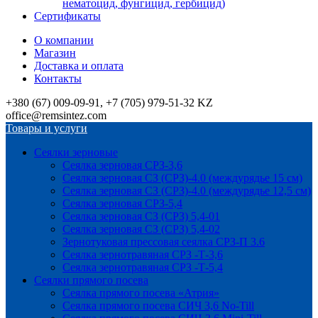
нематоцид, фунгицид, гербицид)
Сертификаты
О компании
Магазин
Доставка и оплата
Контакты
+380 (67) 009-09-91, +7 (705) 979-51-32 KZ
office@remsintez.com
Товары и услуги
Сеялки зерновые
Сеялка зерновая СРЗ-3,6
Сеялка зерновая СЗ (СРЗ)-4.0 (междурядье 15 см)
Сеялка зерновая СЗ (СРЗ)-4.0 (междурядье 12,5 см)
Сеялка зерновая СРЗ-5,4
Сеялка зерновая СЗ (СРЗ) 5,4-01
Сеялка зерновая СЗ (СРЗ) 5,4-02
Зернотуковая прессовая сеялка СРЗ-П 3.6
Сеялка зернотравяная СРЗ -Т-3,6
Сеялка зернотравяная СРЗ -Т-5,4
Сеялки прямого посева
Сеялка прямого посева «Атрия»
Сеялка прямого посева СИЧ 3,6 No-Till