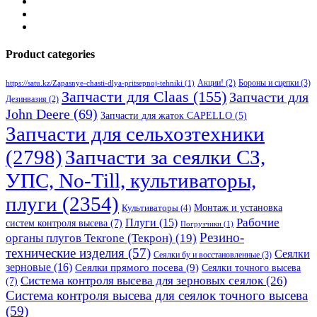
Product categories
Бороны и сцепки
(3)
Акции!
(2)
https://satu.kz/Zapasnye-chasti-dlya-pritsepnoj-tehniki
(1)
Запчасти для Claas
(155)
Запчасти для
Дезинвазия
(2)
John Deere
(69)
Запчасти для жаток CAPELLO
(5)
Запчасти для сельхозтехники
(2798)
Запчасти за сеялки СЗ,
УПС, No-Till, культиваторы,
плуги
(2354)
Монтаж и установка
Культиваторы
(4)
Рабочие
Плуги
(15)
систем контроля высева
(7)
Погрузчики
(1)
Резино-
органы плугов Текrоne (Текрон)
(19)
технические изделия
(57)
Сеялки
Сеялки бу и восстановленные
(3)
зерновые
(16)
Сеялки прямого посева
(9)
Сеялки точного высева
Система контроля высева для зерновых сеялок
(26)
(7)
Система контроля высева для сеялок точного высева
(59)