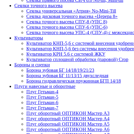
Сеялка прямого посева СИЧ 6.0 No-till, Mini-till
Сеялки точного высева
Сеялка универсальная «Атрия» No-Mini-Till
Сеялка дисковая точного высева «Церера 8»
Сеялка точного высева СПУ-8 (УПС 8)
Сеялка точного высева СПУ-6 (УПС-6)
Сеялка точного высева УПС-4 (СПУ-4) с межсекц
Культиваторы
Культиватор КНП-5,6 с системой внесения удобрен
Культиватор КНП-5,6 без системы внесения удобре
Культиватор КРН 5.6 с системой ЖКУ
Культиватор сплошной обработки (паровой) Crop
Бороны и сцепки
Борона зубовая БГ 14/18/19/21/23
Борона зубовая БГ 11/13/15 двухследная
Борона гидравлическая пружинная БГП 14/18
Плуги навесные и оборотные
Плуг Гетьман-4
Плуг Гетьман-5
Плуг Гетьман-6
Плуг Гетьман-7
Плуг оборотный ОПТИКОН Мастер А3
Плуг оборотный ОПТИКОН Мастер А4
Плуг оборотный ОПТИКОН Мастер А5
Плуг оборотный ОПТИКОН Мастер А6