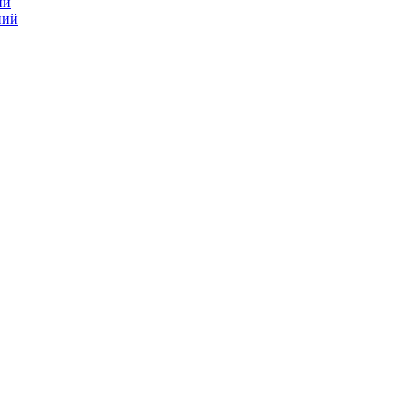
ий
ний