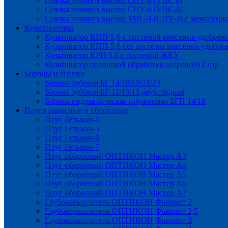
Сеялка точного высева СПУ-8 (УПС 8)
Сеялка точного высева СПУ-6 (УПС-6)
Сеялка точного высева УПС-4 (СПУ-4) с межсекц
Культиваторы
Культиватор КНП-5,6 с системой внесения удобрен
Культиватор КНП-5,6 без системы внесения удобре
Культиватор КРН 5.6 с системой ЖКУ
Культиватор сплошной обработки (паровой) Crop
Бороны и сцепки
Борона зубовая БГ 14/18/19/21/23
Борона зубовая БГ 11/13/15 двухследная
Борона гидравлическая пружинная БГП 14/18
Плуги навесные и оборотные
Плуг Гетьман-4
Плуг Гетьман-5
Плуг Гетьман-6
Плуг Гетьман-7
Плуг оборотный ОПТИКОН Мастер А3
Плуг оборотный ОПТИКОН Мастер А4
Плуг оборотный ОПТИКОН Мастер А5
Плуг оборотный ОПТИКОН Мастер А6
Плуг оборотный ОПТИКОН Мастер А7
Глубокорыхлитель ОПТИКОН Фаворит 2
Глубокорыхлитель ОПТИКОН Фаворит 2,5
Глубокорыхлитель ОПТИКОН Фаворит 3