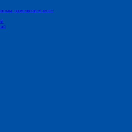
ионным размещением колес
ий
ний