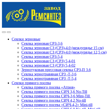
Skip
Skip
to
to
navigation
content
Сеялки зерновые
Сеялка зерновая СРЗ-3,6
Сеялка зерновая СЗ (СРЗ)-4.0 (междурядье 15 см)
Сеялка зерновая СЗ (СРЗ)-4.0 (междурядье 12,5 см)
Сеялка зерновая СРЗ-5,4
Сеялка зерновая СЗ (СРЗ) 5,4-01
Сеялка зерновая СЗ (СРЗ) 5,4-02
Зернотуковая прессовая сеялка СРЗ-П 3.6
Сеялка зернотравяная СРЗ -Т-3,6
Сеялка зернотравяная СРЗ -Т-5,4
Сеялки прямого посева
Сеялка прямого посева «Атрия»
Сеялка прямого посева СИЧ 3,6 No-Till
Сеялка прямого посева СИЧ-3,6 Mini-Till
Сеялка прямого посева СИЧ 4,2 No-till
Сеялка прямого посева «СИЧ-4,2» Mini-till