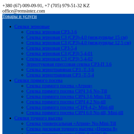
+380 (67) 009-09-91, +7 (705) 979-51-32 KZ
office@remsintez.com
Товары и услуги
Сеялки зерновые
Сеялка зерновая СРЗ-3,6
Сеялка зерновая СЗ (СРЗ)-4.0 (междурядье 15 см)
Сеялка зерновая СЗ (СРЗ)-4.0 (междурядье 12,5 см)
Сеялка зерновая СРЗ-5,4
Сеялка зерновая СЗ (СРЗ) 5,4-01
Сеялка зерновая СЗ (СРЗ) 5,4-02
Зернотуковая прессовая сеялка СРЗ-П 3.6
Сеялка зернотравяная СРЗ -Т-3,6
Сеялка зернотравяная СРЗ -Т-5,4
Сеялки прямого посева
Сеялка прямого посева «Атрия»
Сеялка прямого посева СИЧ 3,6 No-Till
Сеялка прямого посева СИЧ-3,6 Mini-Till
Сеялка прямого посева СИЧ 4,2 No-till
Сеялка прямого посева «СИЧ-4,2» Mini-till
Сеялка прямого посева СИЧ 6.0 No-till, Mini-till
Сеялки точного высева
Сеялка универсальная «Атрия» No-Mini-Till
Сеялка дисковая точного высева «Церера 8»