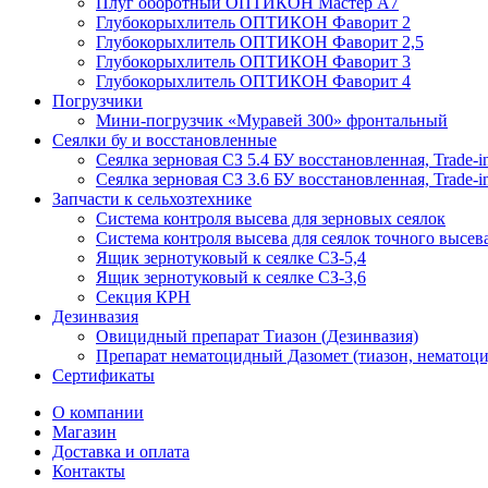
Плуг оборотный ОПТИКОН Мастер А7
Глубокорыхлитель ОПТИКОН Фаворит 2
Глубокорыхлитель ОПТИКОН Фаворит 2,5
Глубокорыхлитель ОПТИКОН Фаворит 3
Глубокорыхлитель ОПТИКОН Фаворит 4
Погрузчики
Мини-погрузчик «Муравей 300» фронтальный
Сеялки бу и восстановленные
Сеялка зерновая СЗ 5.4 БУ восстановленная, Trade-i
Сеялка зерновая СЗ 3.6 БУ восстановленная, Trade-i
Запчасти к сельхозтехнике
Система контроля высева для зерновых сеялок
Система контроля высева для сеялок точного высев
Ящик зернотуковый к сеялке СЗ-5,4
Ящик зернотуковый к сеялке СЗ-3,6
Секция КРН
Дезинвазия
Овицидный препарат Тиазон (Дезинвазия)
Препарат нематоцидный Дазомет (тиазон, нематоци
Сертификаты
О компании
Магазин
Доставка и оплата
Контакты