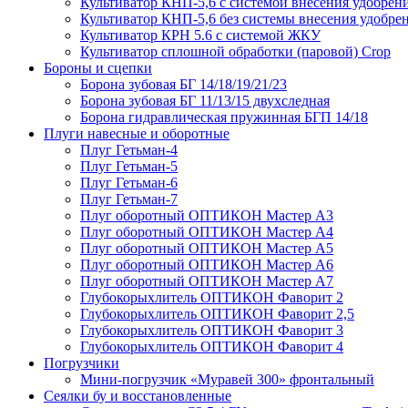
Культиватор КНП-5,6 с системой внесения удобрен
Культиватор КНП-5,6 без системы внесения удобре
Культиватор КРН 5.6 с системой ЖКУ
Культиватор сплошной обработки (паровой) Crop
Бороны и сцепки
Борона зубовая БГ 14/18/19/21/23
Борона зубовая БГ 11/13/15 двухследная
Борона гидравлическая пружинная БГП 14/18
Плуги навесные и оборотные
Плуг Гетьман-4
Плуг Гетьман-5
Плуг Гетьман-6
Плуг Гетьман-7
Плуг оборотный ОПТИКОН Мастер А3
Плуг оборотный ОПТИКОН Мастер А4
Плуг оборотный ОПТИКОН Мастер А5
Плуг оборотный ОПТИКОН Мастер А6
Плуг оборотный ОПТИКОН Мастер А7
Глубокорыхлитель ОПТИКОН Фаворит 2
Глубокорыхлитель ОПТИКОН Фаворит 2,5
Глубокорыхлитель ОПТИКОН Фаворит 3
Глубокорыхлитель ОПТИКОН Фаворит 4
Погрузчики
Мини-погрузчик «Муравей 300» фронтальный
Сеялки бу и восстановленные