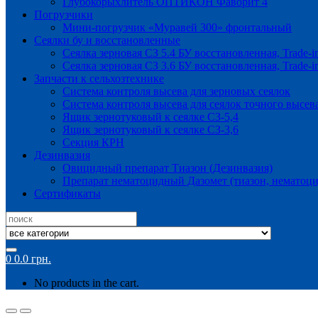
Глубокорыхлитель ОПТИКОН Фаворит 4
Погрузчики
Мини-погрузчик «Муравей 300» фронтальный
Сеялки бу и восстановленные
Сеялка зерновая СЗ 5.4 БУ восстановленная, Trade-i
Сеялка зерновая СЗ 3.6 БУ восстановленная, Trade-i
Запчасти к сельхозтехнике
Система контроля высева для зерновых сеялок
Система контроля высева для сеялок точного высев
Ящик зернотуковый к сеялке СЗ-5,4
Ящик зернотуковый к сеялке СЗ-3,6
Секция КРН
Дезинвазия
Овицидный препарат Тиазон (Дезинвазия)
Препарат нематоцидный Дазомет (тиазон, нематоци
Сертификаты
Search
for:
0
0.0
грн.
No products in the cart.