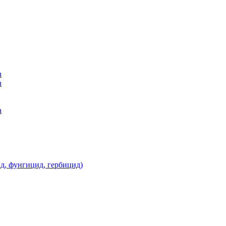
n
n
а
д, фунгицид, гербицид)