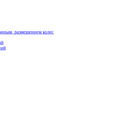
ионным размещением колес
ий
ний