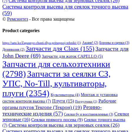
Система контроля высева для зерновых сеялок
(26)
(7)
Система контроля высева для сеялок точного высева
(59)
©
Ремсинтез
- Все права защищены
Product categories
Бороны и сцепки
(3)
Акции!
(2)
https://satu.kz/Zapasnye-chasti-dlya-pritsepnoj-tehniki
(1)
Запчасти для Claas
(155)
Запчасти для
Дезинвазия
(2)
John Deere
(69)
Запчасти для жаток CAPELLO
(5)
Запчасти для сельхозтехники
(2798)
Запчасти за сеялки СЗ,
УПС, No-Till, культиваторы,
плуги
(2354)
Монтаж и установка
Культиваторы
(4)
Рабочие
Плуги
(15)
систем контроля высева
(7)
Погрузчики
(1)
Резино-
органы плугов Текrоne (Текрон)
(19)
технические изделия
(57)
Сеялки
Сеялки бу и восстановленные
(3)
зерновые
(16)
Сеялки прямого посева
(9)
Сеялки точного высева
Система контроля высева для зерновых сеялок
(26)
(7)
Система контроля высева для сеялок точного высева