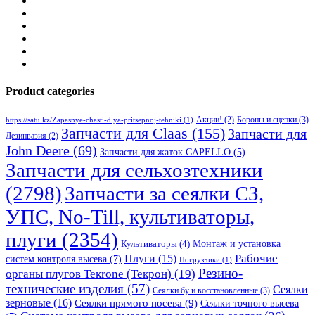
Product categories
Бороны и сцепки
(3)
Акции!
(2)
https://satu.kz/Zapasnye-chasti-dlya-pritsepnoj-tehniki
(1)
Запчасти для Claas
(155)
Запчасти для
Дезинвазия
(2)
John Deere
(69)
Запчасти для жаток CAPELLO
(5)
Запчасти для сельхозтехники
(2798)
Запчасти за сеялки СЗ,
УПС, No-Till, культиваторы,
плуги
(2354)
Монтаж и установка
Культиваторы
(4)
Рабочие
Плуги
(15)
систем контроля высева
(7)
Погрузчики
(1)
Резино-
органы плугов Текrоne (Текрон)
(19)
технические изделия
(57)
Сеялки
Сеялки бу и восстановленные
(3)
зерновые
(16)
Сеялки прямого посева
(9)
Сеялки точного высева