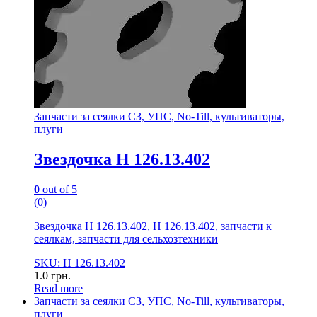
Запчасти за сеялки СЗ, УПС, No-Till, культиваторы,
плуги
Звездочка Н 126.13.402
0
out of 5
(0)
Звездочка Н 126.13.402, Н 126.13.402, запчасти к
сеялкам, запчасти для сельхозтехники
SKU: Н 126.13.402
1.0
грн.
Read more
Запчасти за сеялки СЗ, УПС, No-Till, культиваторы,
плуги