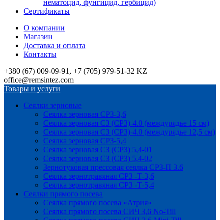
нематоцид, фунгицид, гербицид)
Сертификаты
О компании
Магазин
Доставка и оплата
Контакты
+380 (67) 009-09-91, +7 (705) 979-51-32 KZ
office@remsintez.com
Товары и услуги
Сеялки зерновые
Сеялка зерновая СРЗ-3,6
Сеялка зерновая СЗ (СРЗ)-4.0 (междурядье 15 см)
Сеялка зерновая СЗ (СРЗ)-4.0 (междурядье 12,5 см)
Сеялка зерновая СРЗ-5,4
Сеялка зерновая СЗ (СРЗ) 5,4-01
Сеялка зерновая СЗ (СРЗ) 5,4-02
Зернотуковая прессовая сеялка СРЗ-П 3.6
Сеялка зернотравяная СРЗ -Т-3,6
Сеялка зернотравяная СРЗ -Т-5,4
Сеялки прямого посева
Сеялка прямого посева «Атрия»
Сеялка прямого посева СИЧ 3,6 No-Till