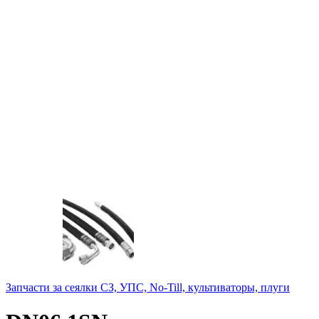
Запчасти за сеялки СЗ, УПС, No-Till, культиваторы, плуги