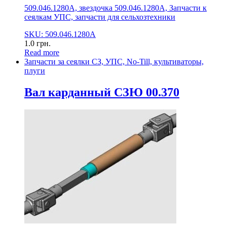
509.046.1280А, звездочка 509.046.1280А, Запчасти к
сеялкам УПС, запчасти для сельхозтехники
SKU: 509.046.1280А
1.0
грн.
Read more
Запчасти за сеялки СЗ, УПС, No-Till, культиваторы,
плуги
Вал карданный СЗЮ 00.370