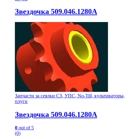
Звездочка 509.046.1280А
Запчасти за сеялки СЗ, УПС, No-Till, культиваторы,
плуги
Звездочка 509.046.1280А
0
out of 5
(0)