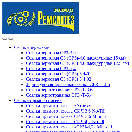
Skip
Skip
to
to
navigation
content
Сеялки зерновые
Сеялка зерновая СРЗ-3,6
Сеялка зерновая СЗ (СРЗ)-4.0 (междурядье 15 см)
Сеялка зерновая СЗ (СРЗ)-4.0 (междурядье 12,5 см)
Сеялка зерновая СРЗ-5,4
Сеялка зерновая СЗ (СРЗ) 5,4-01
Сеялка зерновая СЗ (СРЗ) 5,4-02
Зернотуковая прессовая сеялка СРЗ-П 3.6
Сеялка зернотравяная СРЗ -Т-3,6
Сеялка зернотравяная СРЗ -Т-5,4
Сеялки прямого посева
Сеялка прямого посева «Атрия»
Сеялка прямого посева СИЧ 3,6 No-Till
Сеялка прямого посева СИЧ-3,6 Mini-Till
Сеялка прямого посева СИЧ 4,2 No-till
Сеялка прямого посева «СИЧ-4,2» Mini-till