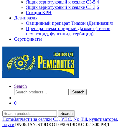
Ящик зернотуковый к сеялке СЗ-5,4
Ящик зернотуковый к сеялке СЗ-3,6
Секция КРН
Дезинвазия
Овицидный препарат Тиазон (Дезинвазия)
Препарат нематоцидный Дазомет (тиазон,
нематоцид, фунгицид, гербицид)
Сертификаты
Search
Search
Search
for:
0
Search
Search
for:
Home
Запчасти за сеялки СЗ, УПС, No-Till, культиваторы,
плуги
DN06.1SN-S19DKOL0/90S19DKO-0-1300 РВД