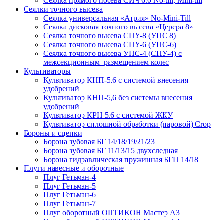
Сеялка прямого посева СИЧ 6.0 No-till, Mini-till
Сеялки точного высева
Сеялка универсальная «Атрия» No-Mini-Till
Сеялка дисковая точного высева «Церера 8»
Сеялка точного высева СПУ-8 (УПС 8)
Сеялка точного высева СПУ-6 (УПС-6)
Сеялка точного высева УПС-4 (СПУ-4) с
межсекционным размещением колес
Культиваторы
Культиватор КНП-5,6 с системой внесения
удобрений
Культиватор КНП-5,6 без системы внесения
удобрений
Культиватор КРН 5.6 с системой ЖКУ
Культиватор сплошной обработки (паровой) Crop
Бороны и сцепки
Борона зубовая БГ 14/18/19/21/23
Борона зубовая БГ 11/13/15 двухследная
Борона гидравлическая пружинная БГП 14/18
Плуги навесные и оборотные
Плуг Гетьман-4
Плуг Гетьман-5
Плуг Гетьман-6
Плуг Гетьман-7
Плуг оборотный ОПТИКОН Мастер А3