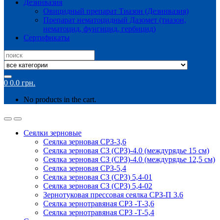
Дезинвазия
Овицидный препарат Тиазон (Дезинвазия)
Препарат нематоцидный Дазомет (тиазон,
нематоцид, фунгицид, гербицид)
Сертификаты
Search
for:
0
0.0
грн.
No products in the cart.
Сеялки зерновые
Сеялка зерновая СРЗ-3,6
Сеялка зерновая СЗ (СРЗ)-4.0 (междурядье 15 см)
Сеялка зерновая СЗ (СРЗ)-4.0 (междурядье 12,5 см)
Сеялка зерновая СРЗ-5,4
Сеялка зерновая СЗ (СРЗ) 5,4-01
Сеялка зерновая СЗ (СРЗ) 5,4-02
Зернотуковая прессовая сеялка СРЗ-П 3.6
Сеялка зернотравяная СРЗ -Т-3,6
Сеялка зернотравяная СРЗ -Т-5,4