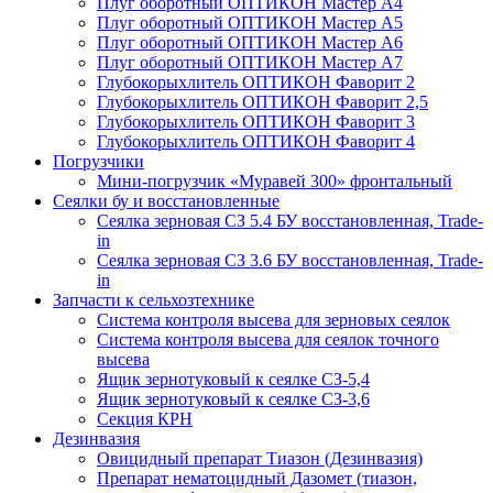
Плуг оборотный ОПТИКОН Мастер А4
Плуг оборотный ОПТИКОН Мастер А5
Плуг оборотный ОПТИКОН Мастер А6
Плуг оборотный ОПТИКОН Мастер А7
Глубокорыхлитель ОПТИКОН Фаворит 2
Глубокорыхлитель ОПТИКОН Фаворит 2,5
Глубокорыхлитель ОПТИКОН Фаворит 3
Глубокорыхлитель ОПТИКОН Фаворит 4
Погрузчики
Мини-погрузчик «Муравей 300» фронтальный
Сеялки бу и восстановленные
Сеялка зерновая СЗ 5.4 БУ восстановленная, Trade-
in
Сеялка зерновая СЗ 3.6 БУ восстановленная, Trade-
in
Запчасти к сельхозтехнике
Система контроля высева для зерновых сеялок
Система контроля высева для сеялок точного
высева
Ящик зернотуковый к сеялке СЗ-5,4
Ящик зернотуковый к сеялке СЗ-3,6
Секция КРН
Дезинвазия
Овицидный препарат Тиазон (Дезинвазия)
Препарат нематоцидный Дазомет (тиазон,