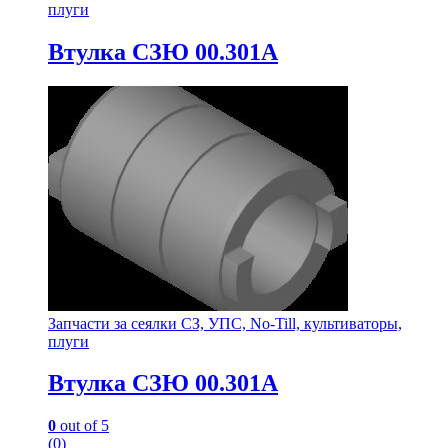
плуги
Втулка СЗЮ 00.301А
Запчасти за сеялки СЗ, УПС, No-Till, культиваторы,
плуги
Втулка СЗЮ 00.301А
0
out of 5
(0)