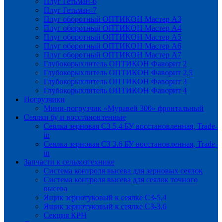
Плуг Гетьман-6
Плуг Гетьман-7
Плуг оборотный ОПТИКОН Мастер А3
Плуг оборотный ОПТИКОН Мастер А4
Плуг оборотный ОПТИКОН Мастер А5
Плуг оборотный ОПТИКОН Мастер А6
Плуг оборотный ОПТИКОН Мастер А7
Глубокорыхлитель ОПТИКОН Фаворит 2
Глубокорыхлитель ОПТИКОН Фаворит 2,5
Глубокорыхлитель ОПТИКОН Фаворит 3
Глубокорыхлитель ОПТИКОН Фаворит 4
Погрузчики
Мини-погрузчик «Муравей 300» фронтальный
Сеялки бу и восстановленные
Сеялка зерновая СЗ 5.4 БУ восстановленная, Trade-
in
Сеялка зерновая СЗ 3.6 БУ восстановленная, Trade-
in
Запчасти к сельхозтехнике
Система контроля высева для зерновых сеялок
Система контроля высева для сеялок точного
высева
Ящик зернотуковый к сеялке СЗ-5,4
Ящик зернотуковый к сеялке СЗ-3,6
Секция КРН