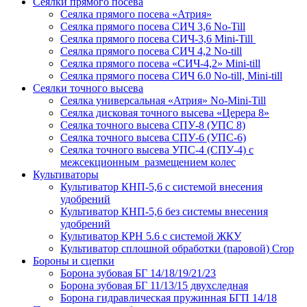
Сеялки прямого посева
Сеялка прямого посева «Атрия»
Сеялка прямого посева СИЧ 3,6 No-Till
Сеялка прямого посева СИЧ-3,6 Mini-Till
Сеялка прямого посева СИЧ 4,2 No-till
Сеялка прямого посева «СИЧ-4,2» Mini-till
Сеялка прямого посева СИЧ 6.0 No-till, Mini-till
Сеялки точного высева
Сеялка универсальная «Атрия» No-Mini-Till
Сеялка дисковая точного высева «Церера 8»
Сеялка точного высева СПУ-8 (УПС 8)
Сеялка точного высева СПУ-6 (УПС-6)
Сеялка точного высева УПС-4 (СПУ-4) с
межсекционным размещением колес
Культиваторы
Культиватор КНП-5,6 с системой внесения
удобрений
Культиватор КНП-5,6 без системы внесения
удобрений
Культиватор КРН 5.6 с системой ЖКУ
Культиватор сплошной обработки (паровой) Crop
Бороны и сцепки
Борона зубовая БГ 14/18/19/21/23
Борона зубовая БГ 11/13/15 двухследная
Борона гидравлическая пружинная БГП 14/18