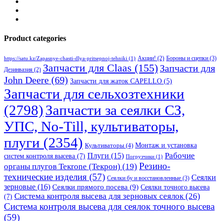
Product categories
Бороны и сцепки
(3)
Акции!
(2)
https://satu.kz/Zapasnye-chasti-dlya-pritsepnoj-tehniki
(1)
Запчасти для Claas
(155)
Запчасти для
Дезинвазия
(2)
John Deere
(69)
Запчасти для жаток CAPELLO
(5)
Запчасти для сельхозтехники
(2798)
Запчасти за сеялки СЗ,
УПС, No-Till, культиваторы,
плуги
(2354)
Монтаж и установка
Культиваторы
(4)
Рабочие
Плуги
(15)
систем контроля высева
(7)
Погрузчики
(1)
Резино-
органы плугов Текrоne (Текрон)
(19)
технические изделия
(57)
Сеялки
Сеялки бу и восстановленные
(3)
зерновые
(16)
Сеялки прямого посева
(9)
Сеялки точного высева
Система контроля высева для зерновых сеялок
(26)
(7)
Система контроля высева для сеялок точного высева
(59)