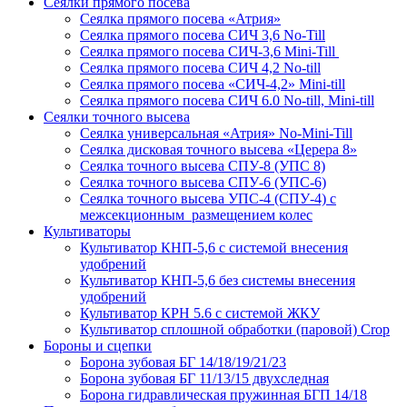
Сеялки прямого посева
Сеялка прямого посева «Атрия»
Сеялка прямого посева СИЧ 3,6 No-Till
Сеялка прямого посева СИЧ-3,6 Mini-Till
Сеялка прямого посева СИЧ 4,2 No-till
Сеялка прямого посева «СИЧ-4,2» Mini-till
Сеялка прямого посева СИЧ 6.0 No-till, Mini-till
Сеялки точного высева
Сеялка универсальная «Атрия» No-Mini-Till
Сеялка дисковая точного высева «Церера 8»
Сеялка точного высева СПУ-8 (УПС 8)
Сеялка точного высева СПУ-6 (УПС-6)
Сеялка точного высева УПС-4 (СПУ-4) с
межсекционным размещением колес
Культиваторы
Культиватор КНП-5,6 с системой внесения
удобрений
Культиватор КНП-5,6 без системы внесения
удобрений
Культиватор КРН 5.6 с системой ЖКУ
Культиватор сплошной обработки (паровой) Crop
Бороны и сцепки
Борона зубовая БГ 14/18/19/21/23
Борона зубовая БГ 11/13/15 двухследная
Борона гидравлическая пружинная БГП 14/18