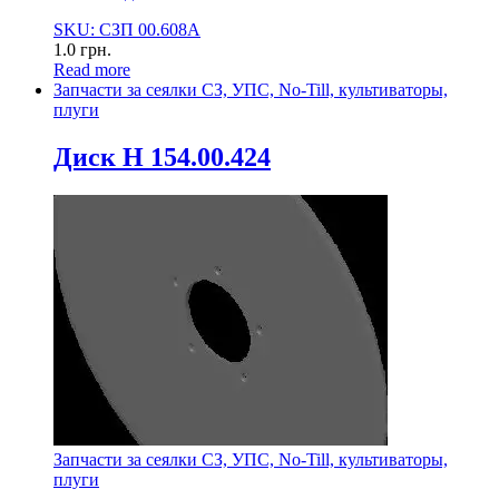
SKU: СЗП 00.608А
1.0
грн.
Read more
Запчасти за сеялки СЗ, УПС, No-Till, культиваторы,
плуги
Диск Н 154.00.424
Запчасти за сеялки СЗ, УПС, No-Till, культиваторы,
плуги