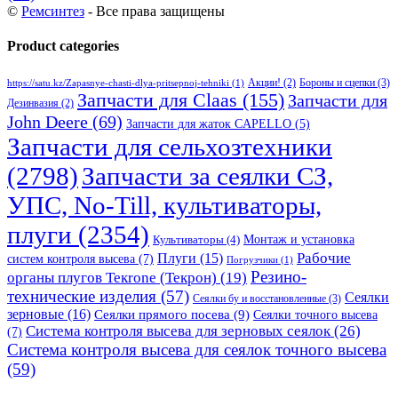
©
Ремсинтез
- Все права защищены
Product categories
Бороны и сцепки
(3)
Акции!
(2)
https://satu.kz/Zapasnye-chasti-dlya-pritsepnoj-tehniki
(1)
Запчасти для Claas
(155)
Запчасти для
Дезинвазия
(2)
John Deere
(69)
Запчасти для жаток CAPELLO
(5)
Запчасти для сельхозтехники
(2798)
Запчасти за сеялки СЗ,
УПС, No-Till, культиваторы,
плуги
(2354)
Монтаж и установка
Культиваторы
(4)
Рабочие
Плуги
(15)
систем контроля высева
(7)
Погрузчики
(1)
Резино-
органы плугов Текrоne (Текрон)
(19)
технические изделия
(57)
Сеялки
Сеялки бу и восстановленные
(3)
зерновые
(16)
Сеялки прямого посева
(9)
Сеялки точного высева
Система контроля высева для зерновых сеялок
(26)
(7)
Система контроля высева для сеялок точного высева
(59)