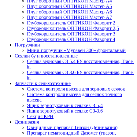
Плуг оборотный ОПТИКОН Мастер А4
Плуг оборотный ОПТИКОН Мастер А5
Плуг оборотный ОПТИКОН Мастер А6
Плуг оборотный ОПТИКОН Мастер А7
Глубокорыхлитель ОПТИКОН Фаворит 2
Глубокорыхлитель ОПТИКОН Фаворит 2,5
Глубокорыхлитель ОПТИКОН Фаворит 3
Глубокорыхлитель ОПТИКОН Фаворит 4
Погрузчики
Мини-погрузчик «Муравей 300» фронтальный
Сеялки бу и восстановленные
Сеялка зерновая СЗ 5.4 БУ восстановленная, Trade-
in
Сеялка зерновая СЗ 3.6 БУ восстановленная, Trade-
in
Запчасти к сельхозтехнике
Система контроля высева для зерновых сеялок
Система контроля высева для сеялок точного
высева
Ящик зернотуковый к сеялке СЗ-5,4
Ящик зернотуковый к сеялке СЗ-3,6
Секция КРН
Дезинвазия
Овицидный препарат Тиазон (Дезинвазия)
Препарат нематоцидный Дазомет (тиазон,