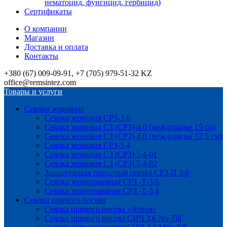
нематоцид, фунгицид, гербицид)
Сертификаты
О компании
Магазин
Доставка и оплата
Контакты
+380 (67) 009-09-91, +7 (705) 979-51-32 KZ
office@remsintez.com
Товары и услуги
Сеялки зерновые
Сеялка зерновая СРЗ-3,6
Сеялка зерновая СЗ (СРЗ)-4.0 (междурядье 15 см)
Сеялка зерновая СЗ (СРЗ)-4.0 (междурядье 12,5 см)
Сеялка зерновая СРЗ-5,4
Сеялка зерновая СЗ (СРЗ) 5,4-01
Сеялка зерновая СЗ (СРЗ) 5,4-02
Зернотуковая прессовая сеялка СРЗ-П 3.6
Сеялка зернотравяная СРЗ -Т-3,6
Сеялка зернотравяная СРЗ -Т-5,4
Сеялки прямого посева
Сеялка прямого посева «Атрия»
Сеялка прямого посева СИЧ 3,6 No-Till