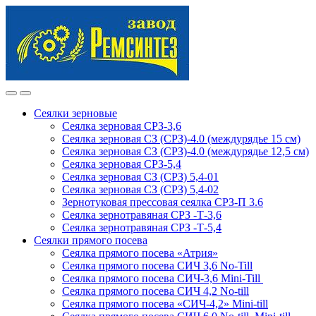
Skip
Skip
to
to
navigation
content
Сеялки зерновые
Сеялка зерновая СРЗ-3,6
Сеялка зерновая СЗ (СРЗ)-4.0 (междурядье 15 см)
Сеялка зерновая СЗ (СРЗ)-4.0 (междурядье 12,5 см)
Сеялка зерновая СРЗ-5,4
Сеялка зерновая СЗ (СРЗ) 5,4-01
Сеялка зерновая СЗ (СРЗ) 5,4-02
Зернотуковая прессовая сеялка СРЗ-П 3.6
Сеялка зернотравяная СРЗ -Т-3,6
Сеялка зернотравяная СРЗ -Т-5,4
Сеялки прямого посева
Сеялка прямого посева «Атрия»
Сеялка прямого посева СИЧ 3,6 No-Till
Сеялка прямого посева СИЧ-3,6 Mini-Till
Сеялка прямого посева СИЧ 4,2 No-till
Сеялка прямого посева «СИЧ-4,2» Mini-till