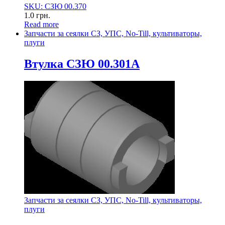
SKU: СЗЮ 00.370
1.0
грн.
Read more
Запчасти за сеялки СЗ, УПС, No-Till, культиваторы,
плуги
Втулка СЗЮ 00.301А
Запчасти за сеялки СЗ, УПС, No-Till, культиваторы,
плуги