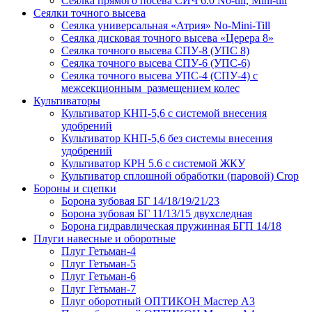
Сеялка прямого посева СИЧ 6.0 No-till, Mini-till
Сеялки точного высева
Сеялка универсальная «Атрия» No-Mini-Till
Сеялка дисковая точного высева «Церера 8»
Сеялка точного высева СПУ-8 (УПС 8)
Сеялка точного высева СПУ-6 (УПС-6)
Сеялка точного высева УПС-4 (СПУ-4) с
межсекционным размещением колес
Культиваторы
Культиватор КНП-5,6 с системой внесения
удобрений
Культиватор КНП-5,6 без системы внесения
удобрений
Культиватор КРН 5.6 с системой ЖКУ
Культиватор сплошной обработки (паровой) Crop
Бороны и сцепки
Борона зубовая БГ 14/18/19/21/23
Борона зубовая БГ 11/13/15 двухследная
Борона гидравлическая пружинная БГП 14/18
Плуги навесные и оборотные
Плуг Гетьман-4
Плуг Гетьман-5
Плуг Гетьман-6
Плуг Гетьман-7
Плуг оборотный ОПТИКОН Мастер А3