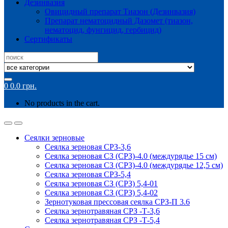
Дезинвазия
Овицидный препарат Тиазон (Дезинвазия)
Препарат нематоцидный Дазомет (тиазон,
нематоцид, фунгицид, гербицид)
Сертификаты
Search
for:
0
0.0
грн.
No products in the cart.
Сеялки зерновые
Сеялка зерновая СРЗ-3,6
Сеялка зерновая СЗ (СРЗ)-4.0 (междурядье 15 см)
Сеялка зерновая СЗ (СРЗ)-4.0 (междурядье 12,5 см)
Сеялка зерновая СРЗ-5,4
Сеялка зерновая СЗ (СРЗ) 5,4-01
Сеялка зерновая СЗ (СРЗ) 5,4-02
Зернотуковая прессовая сеялка СРЗ-П 3.6
Сеялка зернотравяная СРЗ -Т-3,6
Сеялка зернотравяная СРЗ -Т-5,4