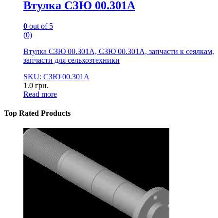
Втулка СЗЮ 00.301А
0
out of 5
(0)
Втулка СЗЮ 00.301А, СЗЮ 00.301А, запчасти к сеялкам,
запчасти для сельхозтехники
SKU: СЗЮ 00.301А
1.0
грн.
Read more
Top Rated Products