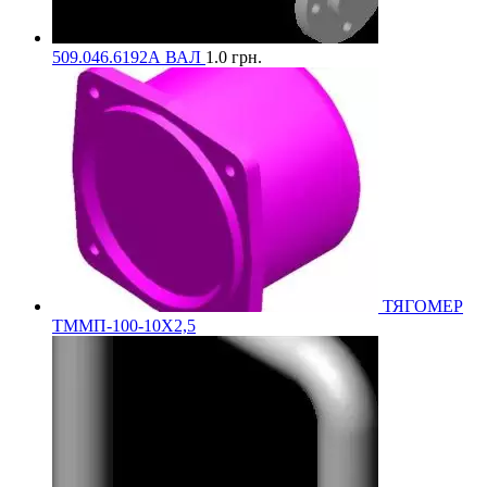
509.046.6192А ВАЛ
1.0
грн.
ТЯГОМЕР
ТММП-100-10Х2,5