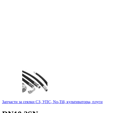
Запчасти за сеялки СЗ, УПС, No-Till, культиваторы, плуги