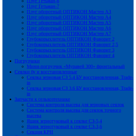
Плуг Гетьман-6
Плуг Гетьман-7
Плуг оборотный ОПТИКОН Мастер А3
Плуг оборотный ОПТИКОН Мастер А4
Плуг оборотный ОПТИКОН Мастер А5
Плуг оборотный ОПТИКОН Мастер А6
Плуг оборотный ОПТИКОН Мастер А7
Глубокорыхлитель ОПТИКОН Фаворит 2
Глубокорыхлитель ОПТИКОН Фаворит 2,5
Глубокорыхлитель ОПТИКОН Фаворит 3
Глубокорыхлитель ОПТИКОН Фаворит 4
Погрузчики
Мини-погрузчик «Муравей 300» фронтальный
Сеялки бу и восстановленные
Сеялка зерновая СЗ 5.4 БУ восстановленная, Trade-
in
Сеялка зерновая СЗ 3.6 БУ восстановленная, Trade-
in
Запчасти к сельхозтехнике
Система контроля высева для зерновых сеялок
Система контроля высева для сеялок точного
высева
Ящик зернотуковый к сеялке СЗ-5,4
Ящик зернотуковый к сеялке СЗ-3,6
Секция КРН