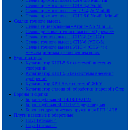
Сеялка прямого посева СИЧ-3,6 Mini-Till
Сеялка прямого посева СИЧ 4,2 No-till
Сеялка прямого посева «СИЧ-4,2» Mini-till
Сеялка прямого посева СИЧ 6.0 No-till, Mini-till
Сеялки точного высева
Сеялка универсальная «Атрия» No-Mini-Till
Сеялка дисковая точного высева «Церера 8»
Сеялка точного высева СПУ-8 (УПС 8)
Сеялка точного высева СПУ-6 (УПС-6)
Сеялка точного высева УПС-4 (СПУ-4) с
межсекционным размещением колес
Культиваторы
Культиватор КНП-5,6 с системой внесения
удобрений
Культиватор КНП-5,6 без системы внесения
удобрений
Культиватор КРН 5.6 с системой ЖКУ
Культиватор сплошной обработки (паровой) Crop
Бороны и сцепки
Борона зубовая БГ 14/18/19/21/23
Борона зубовая БГ 11/13/15 двухследная
Борона гидравлическая пружинная БГП 14/18
Плуги навесные и оборотные
Плуг Гетьман-4
Плуг Гетьман-5