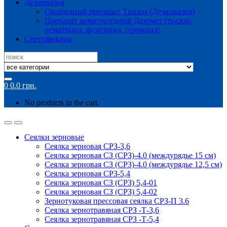
Дезинвазия
Овицидный препарат Тиазон (Дезинвазия)
Препарат нематоцидный Дазомет (тиазон,
нематоцид, фунгицид, гербицид)
Сертификаты
Search
for:
0
0.0
грн.
No products in the cart.
Сеялки зерновые
Сеялка зерновая СРЗ-3,6
Сеялка зерновая СЗ (СРЗ)-4.0 (междурядье 15 см)
Сеялка зерновая СЗ (СРЗ)-4.0 (междурядье 12,5 см)
Сеялка зерновая СРЗ-5,4
Сеялка зерновая СЗ (СРЗ) 5,4-01
Сеялка зерновая СЗ (СРЗ) 5,4-02
Зернотуковая прессовая сеялка СРЗ-П 3.6
Сеялка зернотравяная СРЗ -Т-3,6
Сеялка зернотравяная СРЗ -Т-5,4