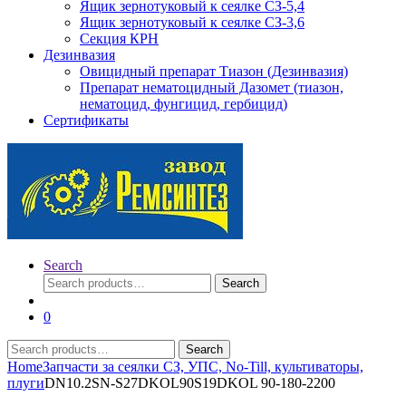
Ящик зернотуковый к сеялке СЗ-5,4
Ящик зернотуковый к сеялке СЗ-3,6
Секция КРН
Дезинвазия
Овицидный препарат Тиазон (Дезинвазия)
Препарат нематоцидный Дазомет (тиазон,
нематоцид, фунгицид, гербицид)
Сертификаты
Search
Search
Search
for:
0
Search
Search
for:
Home
Запчасти за сеялки СЗ, УПС, No-Till, культиваторы,
плуги
DN10.2SN-S27DKOL90S19DKOL 90-180-2200