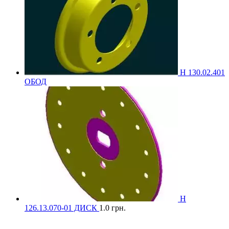
Н 130.02.401
ОБОД
Н
126.13.070-01 ДИСК
1.0
грн.