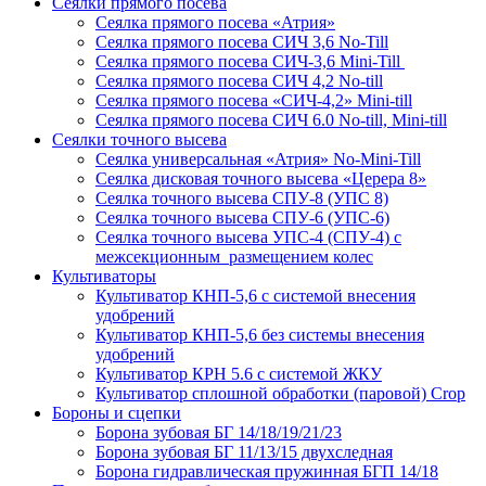
Сеялки прямого посева
Сеялка прямого посева «Атрия»
Сеялка прямого посева СИЧ 3,6 No-Till
Сеялка прямого посева СИЧ-3,6 Mini-Till
Сеялка прямого посева СИЧ 4,2 No-till
Сеялка прямого посева «СИЧ-4,2» Mini-till
Сеялка прямого посева СИЧ 6.0 No-till, Mini-till
Сеялки точного высева
Сеялка универсальная «Атрия» No-Mini-Till
Сеялка дисковая точного высева «Церера 8»
Сеялка точного высева СПУ-8 (УПС 8)
Сеялка точного высева СПУ-6 (УПС-6)
Сеялка точного высева УПС-4 (СПУ-4) с
межсекционным размещением колес
Культиваторы
Культиватор КНП-5,6 с системой внесения
удобрений
Культиватор КНП-5,6 без системы внесения
удобрений
Культиватор КРН 5.6 с системой ЖКУ
Культиватор сплошной обработки (паровой) Crop
Бороны и сцепки
Борона зубовая БГ 14/18/19/21/23
Борона зубовая БГ 11/13/15 двухследная
Борона гидравлическая пружинная БГП 14/18