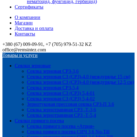
нематоцид, фунгицид, гербицид)
Сертификаты
О компании
Магазин
Доставка и оплата
Контакты
+380 (67) 009-09-91, +7 (705) 979-51-32 KZ
office@remsintez.com
Товары и услуги
Сеялки зерновые
Сеялка зерновая СРЗ-3,6
Сеялка зерновая СЗ (СРЗ)-4.0 (междурядье 15 см)
Сеялка зерновая СЗ (СРЗ)-4.0 (междурядье 12,5 см)
Сеялка зерновая СРЗ-5,4
Сеялка зерновая СЗ (СРЗ) 5,4-01
Сеялка зерновая СЗ (СРЗ) 5,4-02
Зернотуковая прессовая сеялка СРЗ-П 3.6
Сеялка зернотравяная СРЗ -Т-3,6
Сеялка зернотравяная СРЗ -Т-5,4
Сеялки прямого посева
Сеялка прямого посева «Атрия»
Сеялка прямого посева СИЧ 3,6 No-Till