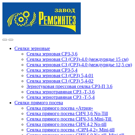
Skip
Skip
to
to
navigation
content
Сеялки зерновые
Сеялка зерновая СРЗ-3,6
Сеялка зерновая СЗ (СРЗ)-4.0 (междурядье 15 см)
Сеялка зерновая СЗ (СРЗ)-4.0 (междурядье 12,5 см)
Сеялка зерновая СРЗ-5,4
Сеялка зерновая СЗ (СРЗ) 5,4-01
Сеялка зерновая СЗ (СРЗ) 5,4-02
Зернотуковая прессовая сеялка СРЗ-П 3.6
Сеялка зернотравяная СРЗ -Т-3,6
Сеялка зернотравяная СРЗ -Т-5,4
Сеялки прямого посева
Сеялка прямого посева «Атрия»
Сеялка прямого посева СИЧ 3,6 No-Till
Сеялка прямого посева СИЧ-3,6 Mini-Till
Сеялка прямого посева СИЧ 4,2 No-till
Сеялка прямого посева «СИЧ-4,2» Mini-till