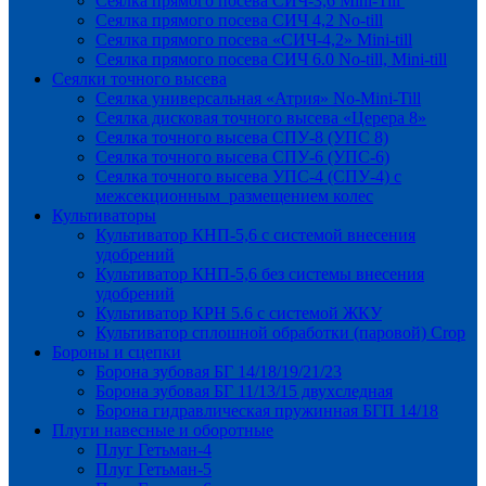
Сеялка прямого посева СИЧ-3,6 Mini-Till
Сеялка прямого посева СИЧ 4,2 No-till
Сеялка прямого посева «СИЧ-4,2» Mini-till
Сеялка прямого посева СИЧ 6.0 No-till, Mini-till
Сеялки точного высева
Сеялка универсальная «Атрия» No-Mini-Till
Сеялка дисковая точного высева «Церера 8»
Сеялка точного высева СПУ-8 (УПС 8)
Сеялка точного высева СПУ-6 (УПС-6)
Сеялка точного высева УПС-4 (СПУ-4) с
межсекционным размещением колес
Культиваторы
Культиватор КНП-5,6 с системой внесения
удобрений
Культиватор КНП-5,6 без системы внесения
удобрений
Культиватор КРН 5.6 с системой ЖКУ
Культиватор сплошной обработки (паровой) Crop
Бороны и сцепки
Борона зубовая БГ 14/18/19/21/23
Борона зубовая БГ 11/13/15 двухследная
Борона гидравлическая пружинная БГП 14/18
Плуги навесные и оборотные
Плуг Гетьман-4
Плуг Гетьман-5