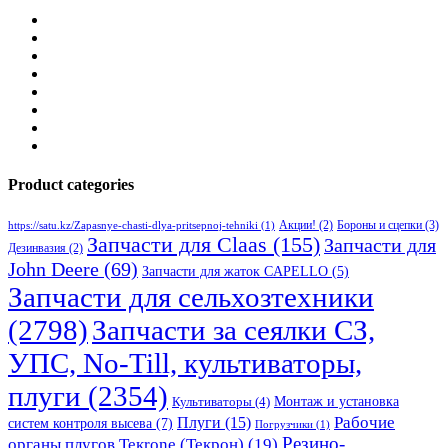
Product categories
Бороны и сцепки
(3)
Акции!
(2)
https://satu.kz/Zapasnye-chasti-dlya-pritsepnoj-tehniki
(1)
Запчасти для Claas
(155)
Запчасти для
Дезинвазия
(2)
John Deere
(69)
Запчасти для жаток CAPELLO
(5)
Запчасти для сельхозтехники
(2798)
Запчасти за сеялки СЗ,
УПС, No-Till, культиваторы,
плуги
(2354)
Монтаж и установка
Культиваторы
(4)
Рабочие
Плуги
(15)
систем контроля высева
(7)
Погрузчики
(1)
Резино-
органы плугов Текrоne (Текрон)
(19)