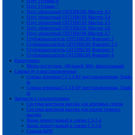
Плуг Гетьман-6
Плуг Гетьман-7
Плуг оборотный ОПТИКОН Мастер А3
Плуг оборотный ОПТИКОН Мастер А4
Плуг оборотный ОПТИКОН Мастер А5
Плуг оборотный ОПТИКОН Мастер А6
Плуг оборотный ОПТИКОН Мастер А7
Глубокорыхлитель ОПТИКОН Фаворит 2
Глубокорыхлитель ОПТИКОН Фаворит 2,5
Глубокорыхлитель ОПТИКОН Фаворит 3
Глубокорыхлитель ОПТИКОН Фаворит 4
Погрузчики
Мини-погрузчик «Муравей 300» фронтальный
Сеялки бу и восстановленные
Сеялка зерновая СЗ 5.4 БУ восстановленная, Trade-
in
Сеялка зерновая СЗ 3.6 БУ восстановленная, Trade-
in
Запчасти к сельхозтехнике
Система контроля высева для зерновых сеялок
Система контроля высева для сеялок точного
высева
Ящик зернотуковый к сеялке СЗ-5,4
Ящик зернотуковый к сеялке СЗ-3,6
Секция КРН