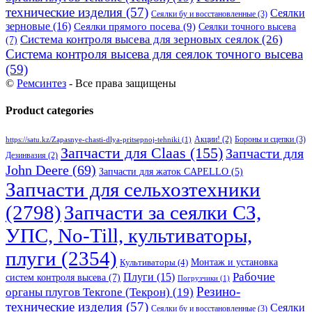
технические изделия
(57)
Сеялки
Сеялки бу и восстановленные
(3)
зерновые
(16)
Сеялки прямого посева
(9)
Сеялки точного высева
Система контроля высева для зерновых сеялок
(26)
(7)
Система контроля высева для сеялок точного высева
(59)
©
Ремсинтез
- Все права защищены
Product categories
Бороны и сцепки
(3)
Акции!
(2)
https://satu.kz/Zapasnye-chasti-dlya-pritsepnoj-tehniki
(1)
Запчасти для Claas
(155)
Запчасти для
Дезинвазия
(2)
John Deere
(69)
Запчасти для жаток CAPELLO
(5)
Запчасти для сельхозтехники
(2798)
Запчасти за сеялки СЗ,
УПС, No-Till, культиваторы,
плуги
(2354)
Монтаж и установка
Культиваторы
(4)
Рабочие
Плуги
(15)
систем контроля высева
(7)
Погрузчики
(1)
Резино-
органы плугов Текrоne (Текрон)
(19)
технические изделия
(57)
Сеялки
Сеялки бу и восстановленные
(3)