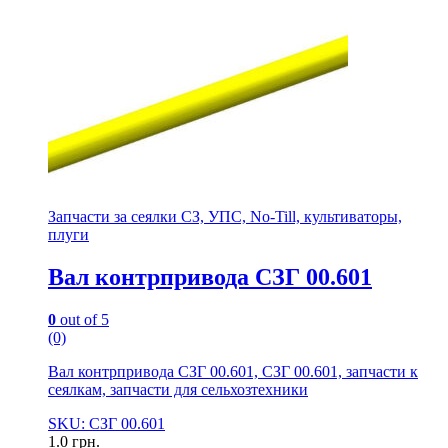
Запчасти за сеялки СЗ, УПС, No-Till, культиваторы,
плуги
Вал контрпривода СЗГ 00.601
0
out of 5
(0)
Вал контрпривода СЗГ 00.601, СЗГ 00.601, запчасти к
сеялкам, запчасти для сельхозтехники
SKU: СЗГ 00.601
1.0
грн.