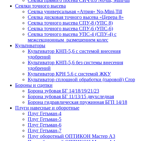
Сеялка прямого посева СИЧ 6.0 No-till, Mini-till
Сеялки точного высева
Сеялка универсальная «Атрия» No-Mini-Till
Сеялка дисковая точного высева «Церера 8»
Сеялка точного высева СПУ-8 (УПС 8)
Сеялка точного высева СПУ-6 (УПС-6)
Сеялка точного высева УПС-4 (СПУ-4) с
межсекционным размещением колес
Культиваторы
Культиватор КНП-5,6 с системой внесения
удобрений
Культиватор КНП-5,6 без системы внесения
удобрений
Культиватор КРН 5.6 с системой ЖКУ
Культиватор сплошной обработки (паровой) Crop
Бороны и сцепки
Борона зубовая БГ 14/18/19/21/23
Борона зубовая БГ 11/13/15 двухследная
Борона гидравлическая пружинная БГП 14/18
Плуги навесные и оборотные
Плуг Гетьман-4
Плуг Гетьман-5
Плуг Гетьман-6
Плуг Гетьман-7
Плуг оборотный ОПТИКОН Мастер А3