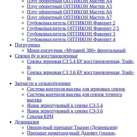
Плуг оборотный ОПТИКОН Мастер А4
Плуг оборотный ОПТИКОН Мастер А5
Плуг оборотный ОПТИКОН Мастер А6
Плуг оборотный ОПТИКОН Мастер А7
Глубокорыхлитель ОПТИКОН Фаворит 2
Глубокорыхлитель ОПТИКОН Фаворит 2,5
Глубокорыхлитель ОПТИКОН Фаворит 3
Глубокорыхлитель ОПТИКОН Фаворит 4
Погрузчики
Мини-погрузчик «Муравей 300» фронтальный
Сеялки бу и восстановленные
Сеялка зерновая СЗ 5.4 БУ восстановленная, Trade-
in
Сеялка зерновая СЗ 3.6 БУ восстановленная, Trade-
in
Запчасти к сельхозтехнике
Система контроля высева для зерновых сеялок
Система контроля высева для сеялок точного
высева
Ящик зернотуковый к сеялке СЗ-5,4
Ящик зернотуковый к сеялке СЗ-3,6
Секция КРН
Дезинвазия
Овицидный препарат Тиазон (Дезинвазия)
Препарат нематоцидный Дазомет (тиазон,