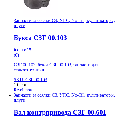
Запчасти за сеялки СЗ, УПС, No-Till, культиваторы,
плуги
Букса СЗГ 00.103
0
out of 5
(0)
СЗГ 00.103, букса СЗГ 00.103, запчасти для
сельхозтехники
SKU: СЗГ 00.103
1.0
грн.
Read more
Запчасти за сеялки СЗ, УПС, No-Till, культиваторы,
плуги
Вал контрпривода СЗГ 00.601