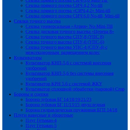
Сеялка прямого посева СИЧ-3,6 Mini-Till
Сеялка прямого посева СИЧ 4,2 No-till
Сеялка прямого посева «СИЧ-4,2» Mini-till
Сеялка прямого посева СИЧ 6.0 No-till, Mini-till
Сеялки точного высева
Сеялка универсальная «Атрия» No-Mini-Till
Сеялка дисковая точного высева «Церера 8»
Сеялка точного высева СПУ-8 (УПС 8)
Сеялка точного высева СПУ-6 (УПС-6)
Сеялка точного высева УПС-4 (СПУ-4) с
межсекционным размещением колес
Культиваторы
Культиватор КНП-5,6 с системой внесения
удобрений
Культиватор КНП-5,6 без системы внесения
удобрений
Культиватор КРН 5.6 с системой ЖКУ
Культиватор сплошной обработки (паровой) Crop
Бороны и сцепки
Борона зубовая БГ 14/18/19/21/23
Борона зубовая БГ 11/13/15 двухследная
Борона гидравлическая пружинная БГП 14/18
Плуги навесные и оборотные
Плуг Гетьман-4
Плуг Гетьман-5