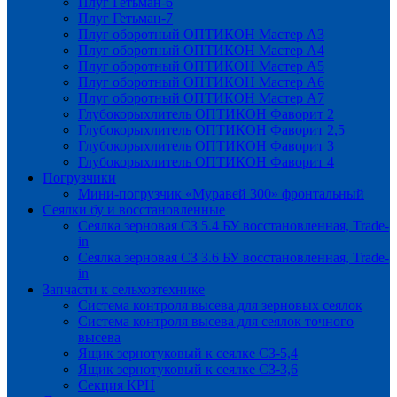
Плуг Гетьман-6
Плуг Гетьман-7
Плуг оборотный ОПТИКОН Мастер А3
Плуг оборотный ОПТИКОН Мастер А4
Плуг оборотный ОПТИКОН Мастер А5
Плуг оборотный ОПТИКОН Мастер А6
Плуг оборотный ОПТИКОН Мастер А7
Глубокорыхлитель ОПТИКОН Фаворит 2
Глубокорыхлитель ОПТИКОН Фаворит 2,5
Глубокорыхлитель ОПТИКОН Фаворит 3
Глубокорыхлитель ОПТИКОН Фаворит 4
Погрузчики
Мини-погрузчик «Муравей 300» фронтальный
Сеялки бу и восстановленные
Сеялка зерновая СЗ 5.4 БУ восстановленная, Trade-
in
Сеялка зерновая СЗ 3.6 БУ восстановленная, Trade-
in
Запчасти к сельхозтехнике
Система контроля высева для зерновых сеялок
Система контроля высева для сеялок точного
высева
Ящик зернотуковый к сеялке СЗ-5,4
Ящик зернотуковый к сеялке СЗ-3,6
Секция КРН