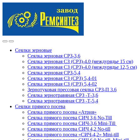
Skip
Skip
to
to
navigation
content
Сеялки зерновые
Сеялка зерновая СРЗ-3,6
Сеялка зерновая СЗ (СРЗ)-4.0 (междурядье 15 см)
Сеялка зерновая СЗ (СРЗ)-4.0 (междурядье 12,5 см)
Сеялка зерновая СРЗ-5,4
Сеялка зерновая СЗ (СРЗ) 5,4-01
Сеялка зерновая СЗ (СРЗ) 5,4-02
Зернотуковая прессовая сеялка СРЗ-П 3.6
Сеялка зернотравяная СРЗ -Т-3,6
Сеялка зернотравяная СРЗ -Т-5,4
Сеялки прямого посева
Сеялка прямого посева «Атрия»
Сеялка прямого посева СИЧ 3,6 No-Till
Сеялка прямого посева СИЧ-3,6 Mini-Till
Сеялка прямого посева СИЧ 4,2 No-till
Сеялка прямого посева «СИЧ-4,2» Mini-till