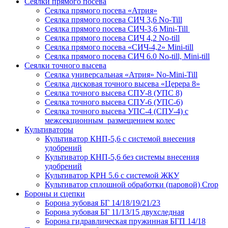
Сеялки прямого посева
Сеялка прямого посева «Атрия»
Сеялка прямого посева СИЧ 3,6 No-Till
Сеялка прямого посева СИЧ-3,6 Mini-Till
Сеялка прямого посева СИЧ 4,2 No-till
Сеялка прямого посева «СИЧ-4,2» Mini-till
Сеялка прямого посева СИЧ 6.0 No-till, Mini-till
Сеялки точного высева
Сеялка универсальная «Атрия» No-Mini-Till
Сеялка дисковая точного высева «Церера 8»
Сеялка точного высева СПУ-8 (УПС 8)
Сеялка точного высева СПУ-6 (УПС-6)
Сеялка точного высева УПС-4 (СПУ-4) с
межсекционным размещением колес
Культиваторы
Культиватор КНП-5,6 с системой внесения
удобрений
Культиватор КНП-5,6 без системы внесения
удобрений
Культиватор КРН 5.6 с системой ЖКУ
Культиватор сплошной обработки (паровой) Crop
Бороны и сцепки
Борона зубовая БГ 14/18/19/21/23
Борона зубовая БГ 11/13/15 двухследная
Борона гидравлическая пружинная БГП 14/18