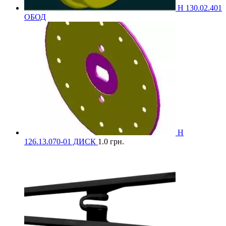
Н 130.02.401
ОБОД
Н
126.13.070-01 ДИСК
1.0
грн.