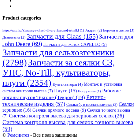
Product categories
Бороны и сцепки
(3)
Акции!
(2)
https://satu.kz/Zapasnye-chasti-dlya-pritsepnoj-tehniki
(1)
Запчасти для Claas
(155)
Запчасти для
Дезинвазия
(2)
John Deere
(69)
Запчасти для жаток CAPELLO
(5)
Запчасти для сельхозтехники
(2798)
Запчасти за сеялки СЗ,
УПС, No-Till, культиваторы,
плуги
(2354)
Монтаж и установка
Культиваторы
(4)
Рабочие
Плуги
(15)
систем контроля высева
(7)
Погрузчики
(1)
Резино-
органы плугов Текrоne (Текрон)
(19)
технические изделия
(57)
Сеялки
Сеялки бу и восстановленные
(3)
зерновые
(16)
Сеялки прямого посева
(9)
Сеялки точного высева
Система контроля высева для зерновых сеялок
(26)
(7)
Система контроля высева для сеялок точного высева
(59)
©
Ремсинтез
- Все права защищены