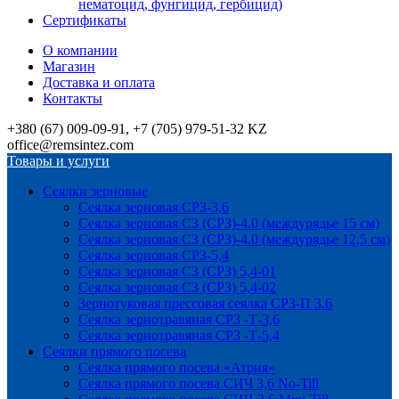
нематоцид, фунгицид, гербицид)
Сертификаты
О компании
Магазин
Доставка и оплата
Контакты
+380 (67) 009-09-91, +7 (705) 979-51-32 KZ
office@remsintez.com
Товары и услуги
Сеялки зерновые
Сеялка зерновая СРЗ-3,6
Сеялка зерновая СЗ (СРЗ)-4.0 (междурядье 15 см)
Сеялка зерновая СЗ (СРЗ)-4.0 (междурядье 12,5 см)
Сеялка зерновая СРЗ-5,4
Сеялка зерновая СЗ (СРЗ) 5,4-01
Сеялка зерновая СЗ (СРЗ) 5,4-02
Зернотуковая прессовая сеялка СРЗ-П 3.6
Сеялка зернотравяная СРЗ -Т-3,6
Сеялка зернотравяная СРЗ -Т-5,4
Сеялки прямого посева
Сеялка прямого посева «Атрия»
Сеялка прямого посева СИЧ 3,6 No-Till