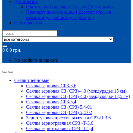
Дезинвазия
Овицидный препарат Тиазон (Дезинвазия)
Препарат нематоцидный Дазомет (тиазон,
нематоцид, фунгицид, гербицид)
Сертификаты
Search
for:
0
0.0
грн.
No products in the cart.
Сеялки зерновые
Сеялка зерновая СРЗ-3,6
Сеялка зерновая СЗ (СРЗ)-4.0 (междурядье 15 см)
Сеялка зерновая СЗ (СРЗ)-4.0 (междурядье 12,5 см)
Сеялка зерновая СРЗ-5,4
Сеялка зерновая СЗ (СРЗ) 5,4-01
Сеялка зерновая СЗ (СРЗ) 5,4-02
Зернотуковая прессовая сеялка СРЗ-П 3.6
Сеялка зернотравяная СРЗ -Т-3,6
Сеялка зернотравяная СРЗ -Т-5,4