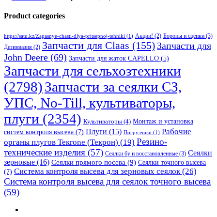
Product categories
Бороны и сцепки
(3)
Акции!
(2)
https://satu.kz/Zapasnye-chasti-dlya-pritsepnoj-tehniki
(1)
Запчасти для Claas
(155)
Запчасти для
Дезинвазия
(2)
John Deere
(69)
Запчасти для жаток CAPELLO
(5)
Запчасти для сельхозтехники
(2798)
Запчасти за сеялки СЗ,
УПС, No-Till, культиваторы,
плуги
(2354)
Монтаж и установка
Культиваторы
(4)
Рабочие
Плуги
(15)
систем контроля высева
(7)
Погрузчики
(1)
Резино-
органы плугов Текrоne (Текрон)
(19)
технические изделия
(57)
Сеялки
Сеялки бу и восстановленные
(3)
зерновые
(16)
Сеялки прямого посева
(9)
Сеялки точного высева
Система контроля высева для зерновых сеялок
(26)
(7)
Система контроля высева для сеялок точного высева
(59)