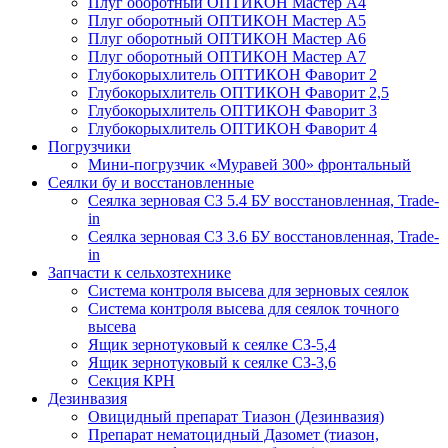
Плуг оборотный ОПТИКОН Мастер А4
Плуг оборотный ОПТИКОН Мастер А5
Плуг оборотный ОПТИКОН Мастер А6
Плуг оборотный ОПТИКОН Мастер А7
Глубокорыхлитель ОПТИКОН Фаворит 2
Глубокорыхлитель ОПТИКОН Фаворит 2,5
Глубокорыхлитель ОПТИКОН Фаворит 3
Глубокорыхлитель ОПТИКОН Фаворит 4
Погрузчики
Мини-погрузчик «Муравей 300» фронтальный
Сеялки бу и восстановленные
Сеялка зерновая СЗ 5.4 БУ восстановленная, Trade-
in
Сеялка зерновая СЗ 3.6 БУ восстановленная, Trade-
in
Запчасти к сельхозтехнике
Система контроля высева для зерновых сеялок
Система контроля высева для сеялок точного
высева
Ящик зернотуковый к сеялке СЗ-5,4
Ящик зернотуковый к сеялке СЗ-3,6
Секция КРН
Дезинвазия
Овицидный препарат Тиазон (Дезинвазия)
Препарат нематоцидный Дазомет (тиазон,