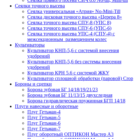
Сеялка прямого посева СИЧ 6.0 No-till, Mini-till
Сеялки точного высева
Сеялка универсальная «Атрия» No-Mini-Till
Сеялка дисковая точного высева «Церера 8»
Сеялка точного высева СПУ-8 (УПС 8)
Сеялка точного высева СПУ-6 (УПС-6)
Сеялка точного высева УПС-4 (СПУ-4) с
межсекционным размещением колес
Культиваторы
Культиватор КНП-5,6 с системой внесения
удобрений
Культиватор КНП-5,6 без системы внесения
удобрений
Культиватор КРН 5.6 с системой ЖКУ
Культиватор сплошной обработки (паровой) Crop
Бороны и сцепки
Борона зубовая БГ 14/18/19/21/23
Борона зубовая БГ 11/13/15 двухследная
Борона гидравлическая пружинная БГП 14/18
Плуги навесные и оборотные
Плуг Гетьман-4
Плуг Гетьман-5
Плуг Гетьман-6
Плуг Гетьман-7
Плуг оборотный ОПТИКОН Мастер А3