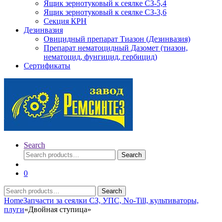
Ящик зернотуковый к сеялке СЗ-5,4
Ящик зернотуковый к сеялке СЗ-3,6
Секция КРН
Дезинвазия
Овицидный препарат Тиазон (Дезинвазия)
Препарат нематоцидный Дазомет (тиазон,
нематоцид, фунгицид, гербицид)
Сертификаты
Search
Search
Search
for:
0
Search
Search
for:
Home
Запчасти за сеялки СЗ, УПС, No-Till, культиваторы,
плуги
«Двойная ступица»