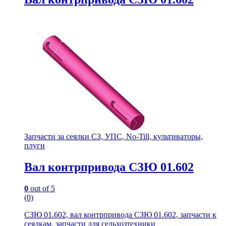
Запчасти за сеялки СЗ, УПС, No-Till, культиваторы,
плуги
Вал контрпривода СЗЮ 01.602
0
out of 5
(0)
СЗЮ 01.602, вал контрпривода СЗЮ 01.602, запчасти к
сеялкам, запчасти для сельхозтехники