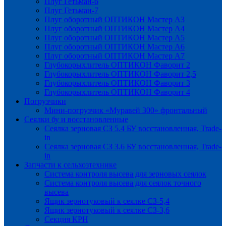
Плуг Гетьман-6
Плуг Гетьман-7
Плуг оборотный ОПТИКОН Мастер А3
Плуг оборотный ОПТИКОН Мастер А4
Плуг оборотный ОПТИКОН Мастер А5
Плуг оборотный ОПТИКОН Мастер А6
Плуг оборотный ОПТИКОН Мастер А7
Глубокорыхлитель ОПТИКОН Фаворит 2
Глубокорыхлитель ОПТИКОН Фаворит 2,5
Глубокорыхлитель ОПТИКОН Фаворит 3
Глубокорыхлитель ОПТИКОН Фаворит 4
Погрузчики
Мини-погрузчик «Муравей 300» фронтальный
Сеялки бу и восстановленные
Сеялка зерновая СЗ 5.4 БУ восстановленная, Trade-
in
Сеялка зерновая СЗ 3.6 БУ восстановленная, Trade-
in
Запчасти к сельхозтехнике
Система контроля высева для зерновых сеялок
Система контроля высева для сеялок точного
высева
Ящик зернотуковый к сеялке СЗ-5,4
Ящик зернотуковый к сеялке СЗ-3,6
Секция КРН