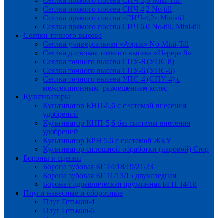
Сеялка прямого посева СИЧ-3,6 Mini-Till
Сеялка прямого посева СИЧ 4,2 No-till
Сеялка прямого посева «СИЧ-4,2» Mini-till
Сеялка прямого посева СИЧ 6.0 No-till, Mini-till
Сеялки точного высева
Сеялка универсальная «Атрия» No-Mini-Till
Сеялка дисковая точного высева «Церера 8»
Сеялка точного высева СПУ-8 (УПС 8)
Сеялка точного высева СПУ-6 (УПС-6)
Сеялка точного высева УПС-4 (СПУ-4) с
межсекционным размещением колес
Культиваторы
Культиватор КНП-5,6 с системой внесения
удобрений
Культиватор КНП-5,6 без системы внесения
удобрений
Культиватор КРН 5.6 с системой ЖКУ
Культиватор сплошной обработки (паровой) Crop
Бороны и сцепки
Борона зубовая БГ 14/18/19/21/23
Борона зубовая БГ 11/13/15 двухследная
Борона гидравлическая пружинная БГП 14/18
Плуги навесные и оборотные
Плуг Гетьман-4
Плуг Гетьман-5