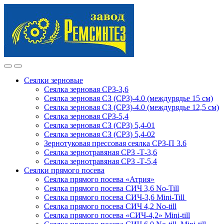
Skip
Skip
to
to
navigation
content
Сеялки зерновые
Сеялка зерновая СРЗ-3,6
Сеялка зерновая СЗ (СРЗ)-4.0 (междурядье 15 см)
Сеялка зерновая СЗ (СРЗ)-4.0 (междурядье 12,5 см)
Сеялка зерновая СРЗ-5,4
Сеялка зерновая СЗ (СРЗ) 5,4-01
Сеялка зерновая СЗ (СРЗ) 5,4-02
Зернотуковая прессовая сеялка СРЗ-П 3.6
Сеялка зернотравяная СРЗ -Т-3,6
Сеялка зернотравяная СРЗ -Т-5,4
Сеялки прямого посева
Сеялка прямого посева «Атрия»
Сеялка прямого посева СИЧ 3,6 No-Till
Сеялка прямого посева СИЧ-3,6 Mini-Till
Сеялка прямого посева СИЧ 4,2 No-till
Сеялка прямого посева «СИЧ-4,2» Mini-till