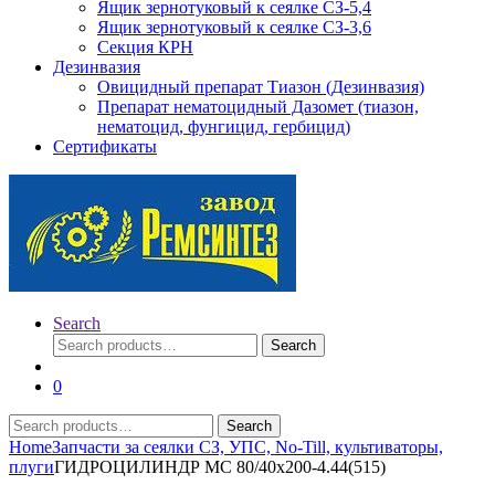
Ящик зернотуковый к сеялке СЗ-5,4
Ящик зернотуковый к сеялке СЗ-3,6
Секция КРН
Дезинвазия
Овицидный препарат Тиазон (Дезинвазия)
Препарат нематоцидный Дазомет (тиазон,
нематоцид, фунгицид, гербицид)
Сертификаты
Search
Search
Search
for:
0
Search
Search
for:
Home
Запчасти за сеялки СЗ, УПС, No-Till, культиваторы,
плуги
ГИДРОЦИЛИНДР МС 80/40х200-4.44(515)