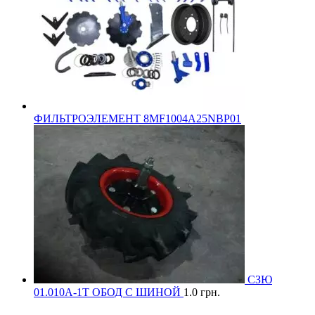
ФИЛЬТРОЭЛЕМЕНТ 8MF1004A25NBP01
СЗЮ
01.010А-1Т ОБОД С ШИНОЙ
1.0
грн.