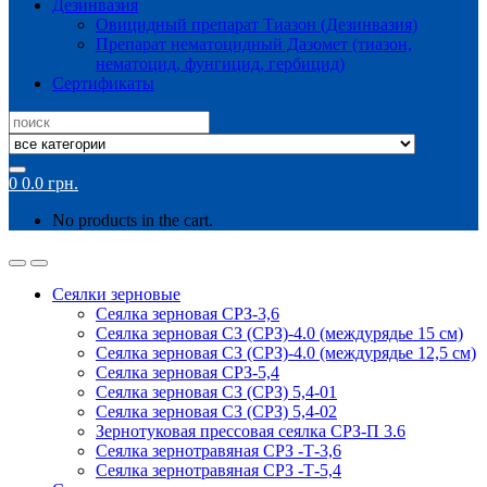
Дезинвазия
Овицидный препарат Тиазон (Дезинвазия)
Препарат нематоцидный Дазомет (тиазон,
нематоцид, фунгицид, гербицид)
Сертификаты
Search
for:
0
0.0
грн.
No products in the cart.
Сеялки зерновые
Сеялка зерновая СРЗ-3,6
Сеялка зерновая СЗ (СРЗ)-4.0 (междурядье 15 см)
Сеялка зерновая СЗ (СРЗ)-4.0 (междурядье 12,5 см)
Сеялка зерновая СРЗ-5,4
Сеялка зерновая СЗ (СРЗ) 5,4-01
Сеялка зерновая СЗ (СРЗ) 5,4-02
Зернотуковая прессовая сеялка СРЗ-П 3.6
Сеялка зернотравяная СРЗ -Т-3,6
Сеялка зернотравяная СРЗ -Т-5,4