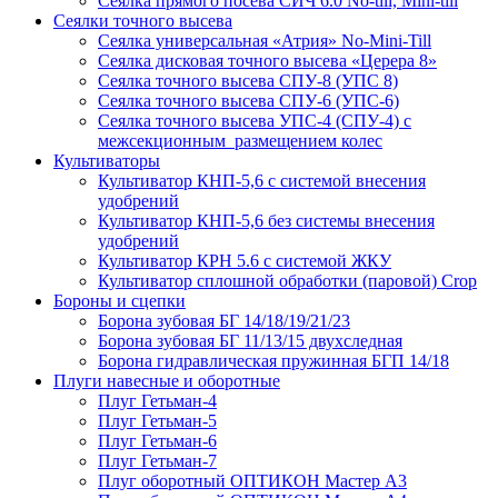
Сеялка прямого посева СИЧ 6.0 No-till, Mini-till
Сеялки точного высева
Сеялка универсальная «Атрия» No-Mini-Till
Сеялка дисковая точного высева «Церера 8»
Сеялка точного высева СПУ-8 (УПС 8)
Сеялка точного высева СПУ-6 (УПС-6)
Сеялка точного высева УПС-4 (СПУ-4) с
межсекционным размещением колес
Культиваторы
Культиватор КНП-5,6 с системой внесения
удобрений
Культиватор КНП-5,6 без системы внесения
удобрений
Культиватор КРН 5.6 с системой ЖКУ
Культиватор сплошной обработки (паровой) Crop
Бороны и сцепки
Борона зубовая БГ 14/18/19/21/23
Борона зубовая БГ 11/13/15 двухследная
Борона гидравлическая пружинная БГП 14/18
Плуги навесные и оборотные
Плуг Гетьман-4
Плуг Гетьман-5
Плуг Гетьман-6
Плуг Гетьман-7
Плуг оборотный ОПТИКОН Мастер А3