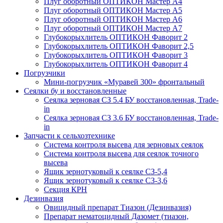
Плуг оборотный ОПТИКОН Мастер А4
Плуг оборотный ОПТИКОН Мастер А5
Плуг оборотный ОПТИКОН Мастер А6
Плуг оборотный ОПТИКОН Мастер А7
Глубокорыхлитель ОПТИКОН Фаворит 2
Глубокорыхлитель ОПТИКОН Фаворит 2,5
Глубокорыхлитель ОПТИКОН Фаворит 3
Глубокорыхлитель ОПТИКОН Фаворит 4
Погрузчики
Мини-погрузчик «Муравей 300» фронтальный
Сеялки бу и восстановленные
Сеялка зерновая СЗ 5.4 БУ восстановленная, Trade-
in
Сеялка зерновая СЗ 3.6 БУ восстановленная, Trade-
in
Запчасти к сельхозтехнике
Система контроля высева для зерновых сеялок
Система контроля высева для сеялок точного
высева
Ящик зернотуковый к сеялке СЗ-5,4
Ящик зернотуковый к сеялке СЗ-3,6
Секция КРН
Дезинвазия
Овицидный препарат Тиазон (Дезинвазия)
Препарат нематоцидный Дазомет (тиазон,