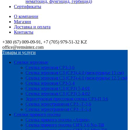
нематоцид, фунгицид, гербицид)
Сертификаты
О компании
Магазин
Доставка и оплата
Контакты
+380 (67) 009-09-91, +7 (705) 979-51-32 KZ
office@remsintez.com
Товары и услуги
Сеялки зерновые
Сеялка зерновая СРЗ-3,6
Сеялка зерновая СЗ (СРЗ)-4.0 (междурядье 15 см)
Сеялка зерновая СЗ (СРЗ)-4.0 (междурядье 12,5 см)
Сеялка зерновая СРЗ-5,4
Сеялка зерновая СЗ (СРЗ) 5,4-01
Сеялка зерновая СЗ (СРЗ) 5,4-02
Зернотуковая прессовая сеялка СРЗ-П 3.6
Сеялка зернотравяная СРЗ -Т-3,6
Сеялка зернотравяная СРЗ -Т-5,4
Сеялки прямого посева
Сеялка прямого посева «Атрия»
Сеялка прямого посева СИЧ 3,6 No-Till