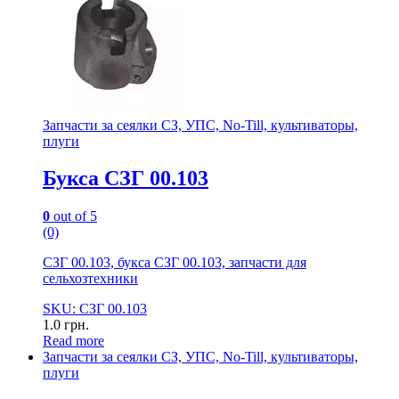
Запчасти за сеялки СЗ, УПС, No-Till, культиваторы,
плуги
Букса СЗГ 00.103
0
out of 5
(0)
СЗГ 00.103, букса СЗГ 00.103, запчасти для
сельхозтехники
SKU: СЗГ 00.103
1.0
грн.
Read more
Запчасти за сеялки СЗ, УПС, No-Till, культиваторы,
плуги