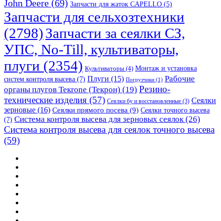
John Deere
(69)
Запчасти для жаток CAPELLO
(5)
Запчасти для сельхозтехники
(2798)
Запчасти за сеялки СЗ,
УПС, No-Till, культиваторы,
плуги
(2354)
Монтаж и установка
Культиваторы
(4)
Рабочие
Плуги
(15)
систем контроля высева
(7)
Погрузчики
(1)
Резино-
органы плугов Текrоne (Текрон)
(19)
технические изделия
(57)
Сеялки
Сеялки бу и восстановленные
(3)
зерновые
(16)
Сеялки прямого посева
(9)
Сеялки точного высева
Система контроля высева для зерновых сеялок
(26)
(7)
Система контроля высева для сеялок точного высева
(59)