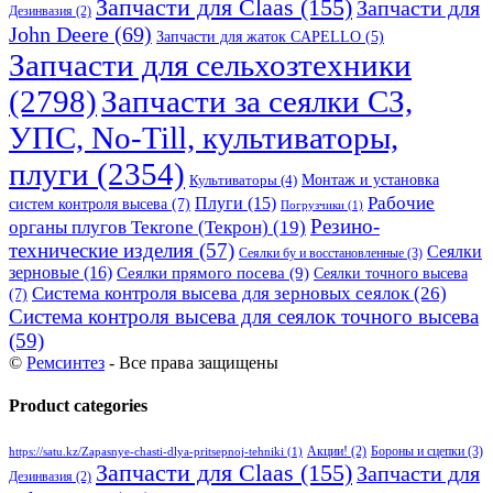
Запчасти для Claas
(155)
Запчасти для
Дезинвазия
(2)
John Deere
(69)
Запчасти для жаток CAPELLO
(5)
Запчасти для сельхозтехники
(2798)
Запчасти за сеялки СЗ,
УПС, No-Till, культиваторы,
плуги
(2354)
Монтаж и установка
Культиваторы
(4)
Рабочие
Плуги
(15)
систем контроля высева
(7)
Погрузчики
(1)
Резино-
органы плугов Текrоne (Текрон)
(19)
технические изделия
(57)
Сеялки
Сеялки бу и восстановленные
(3)
зерновые
(16)
Сеялки прямого посева
(9)
Сеялки точного высева
Система контроля высева для зерновых сеялок
(26)
(7)
Система контроля высева для сеялок точного высева
(59)
©
Ремсинтез
- Все права защищены
Product categories
Бороны и сцепки
(3)
Акции!
(2)
https://satu.kz/Zapasnye-chasti-dlya-pritsepnoj-tehniki
(1)
Запчасти для Claas
(155)
Запчасти для
Дезинвазия
(2)