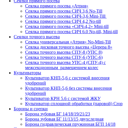
Сеялки прямого посева
Сеялка прямого посева «Атрия»
Сеялка прямого посева СИЧ 3,6 No-Till
Сеялка прямого посева СИЧ-3,6 Mini-Till
Сеялка прямого посева СИЧ 4,2 No-till
Сеялка прямого посева «СИЧ-4,2» Mini-till
Сеялка прямого посева СИЧ 6.0 No-till, Mini-till
Сеялки точного высева
Сеялка универсальная «Атрия» No-Mini-Till
Сеялка дисковая точного высева «Церера 8»
Сеялка точного высева СПУ-8 (УПС 8)
Сеялка точного высева СПУ-6 (УПС-6)
Сеялка точного высева УПС-4 (СПУ-4) с
межсекционным размещением колес
Культиваторы
Культиватор КНП-5,6 с системой внесения
удобрений
Культиватор КНП-5,6 без системы внесения
удобрений
Культиватор КРН 5.6 с системой ЖКУ
Культиватор сплошной обработки (паровой) Crop
Бороны и сцепки
Борона зубовая БГ 14/18/19/21/23
Борона зубовая БГ 11/13/15 двухследная
Борона гидравлическая пружинная БГП 14/18