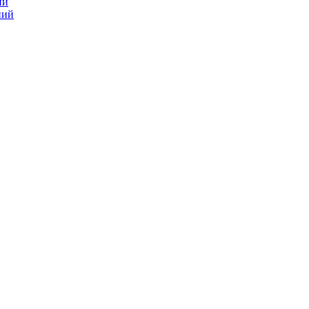
ий
ний