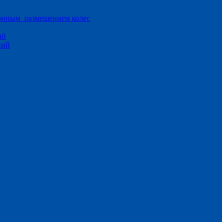
ионным размещением колес
ий
ний