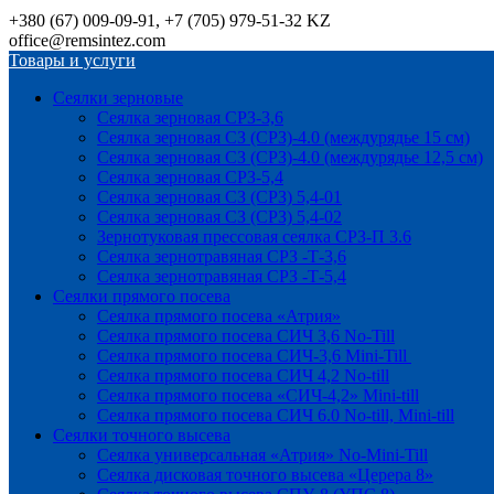
+380 (67) 009-09-91, +7 (705) 979-51-32 KZ
office@remsintez.com
Товары и услуги
Сеялки зерновые
Сеялка зерновая СРЗ-3,6
Сеялка зерновая СЗ (СРЗ)-4.0 (междурядье 15 см)
Сеялка зерновая СЗ (СРЗ)-4.0 (междурядье 12,5 см)
Сеялка зерновая СРЗ-5,4
Сеялка зерновая СЗ (СРЗ) 5,4-01
Сеялка зерновая СЗ (СРЗ) 5,4-02
Зернотуковая прессовая сеялка СРЗ-П 3.6
Сеялка зернотравяная СРЗ -Т-3,6
Сеялка зернотравяная СРЗ -Т-5,4
Сеялки прямого посева
Сеялка прямого посева «Атрия»
Сеялка прямого посева СИЧ 3,6 No-Till
Сеялка прямого посева СИЧ-3,6 Mini-Till
Сеялка прямого посева СИЧ 4,2 No-till
Сеялка прямого посева «СИЧ-4,2» Mini-till
Сеялка прямого посева СИЧ 6.0 No-till, Mini-till
Сеялки точного высева
Сеялка универсальная «Атрия» No-Mini-Till
Сеялка дисковая точного высева «Церера 8»