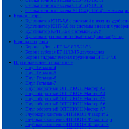
Сеялка точного высева СПУ-8 (УПС 8)
Сеялка точного высева СПУ-6 (УПС-6)
Сеялка точного высева УПС-4 (СПУ-4) с межсекц
Культиваторы
Культиватор КНП-5,6 с системой внесения удобрен
Культиватор КНП-5,6 без системы внесения удобре
Культиватор КРН 5.6 с системой ЖКУ
Культиватор сплошной обработки (паровой) Crop
Бороны и сцепки
Борона зубовая БГ 14/18/19/21/23
Борона зубовая БГ 11/13/15 двухследная
Борона гидравлическая пружинная БГП 14/18
Плуги навесные и оборотные
Плуг Гетьман-4
Плуг Гетьман-5
Плуг Гетьман-6
Плуг Гетьман-7
Плуг оборотный ОПТИКОН Мастер А3
Плуг оборотный ОПТИКОН Мастер А4
Плуг оборотный ОПТИКОН Мастер А5
Плуг оборотный ОПТИКОН Мастер А6
Плуг оборотный ОПТИКОН Мастер А7
Глубокорыхлитель ОПТИКОН Фаворит 2
Глубокорыхлитель ОПТИКОН Фаворит 2,5
Глубокорыхлитель ОПТИКОН Фаворит 3