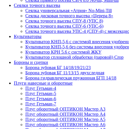
Сеялка прямого посева СИЧ 6.0 No-till, Mini-till
Сеялки точного высева
Сеялка универсальная «Атрия» No-Mini-Till
Сеялка дисковая точного высева «Церера 8»
Сеялка точного высева СПУ-8 (УПС 8)
Сеялка точного высева СПУ-6 (УПС-6)
Сеялка точного высева УПС-4 (СПУ-4) с межсекц
Культиваторы
Культиватор КНП-5,6 с системой внесения удобрен
Культиватор КНП-5,6 без системы внесения удобре
Культиватор КРН 5.6 с системой ЖКУ
Культиватор сплошной обработки (паровой) Crop
Бороны и сцепки
Борона зубовая БГ 14/18/19/21/23
Борона зубовая БГ 11/13/15 двухследная
Борона гидравлическая пружинная БГП 14/18
Плуги навесные и оборотные
Плуг Гетьман-4
Плуг Гетьман-5
Плуг Гетьман-6
Плуг Гетьман-7
Плуг оборотный ОПТИКОН Мастер А3
Плуг оборотный ОПТИКОН Мастер А4
Плуг оборотный ОПТИКОН Мастер А5
Плуг оборотный ОПТИКОН Мастер А6