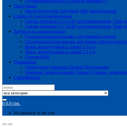
Глубокорыхлитель ОПТИКОН Фаворит 4
Погрузчики
Мини-погрузчик «Муравей 300» фронтальный
Сеялки бу и восстановленные
Сеялка зерновая СЗ 5.4 БУ восстановленная, Trade-i
Сеялка зерновая СЗ 3.6 БУ восстановленная, Trade-i
Запчасти к сельхозтехнике
Система контроля высева для зерновых сеялок
Система контроля высева для сеялок точного высев
Ящик зернотуковый к сеялке СЗ-5,4
Ящик зернотуковый к сеялке СЗ-3,6
Секция КРН
Дезинвазия
Овицидный препарат Тиазон (Дезинвазия)
Препарат нематоцидный Дазомет (тиазон, нематоци
Сертификаты
Search
for:
0
0.0
грн.
No products in the cart.