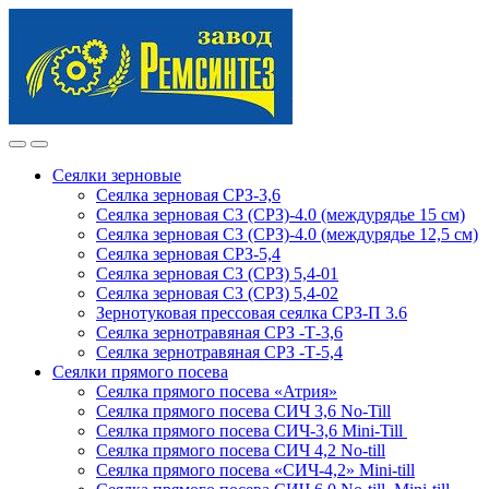
Skip
Skip
to
to
navigation
content
Сеялки зерновые
Сеялка зерновая СРЗ-3,6
Сеялка зерновая СЗ (СРЗ)-4.0 (междурядье 15 см)
Сеялка зерновая СЗ (СРЗ)-4.0 (междурядье 12,5 см)
Сеялка зерновая СРЗ-5,4
Сеялка зерновая СЗ (СРЗ) 5,4-01
Сеялка зерновая СЗ (СРЗ) 5,4-02
Зернотуковая прессовая сеялка СРЗ-П 3.6
Сеялка зернотравяная СРЗ -Т-3,6
Сеялка зернотравяная СРЗ -Т-5,4
Сеялки прямого посева
Сеялка прямого посева «Атрия»
Сеялка прямого посева СИЧ 3,6 No-Till
Сеялка прямого посева СИЧ-3,6 Mini-Till
Сеялка прямого посева СИЧ 4,2 No-till
Сеялка прямого посева «СИЧ-4,2» Mini-till