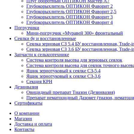
Плуг оборотный ОПТИКОН Мастер А7
Глубокорыхлитель ОПТИКОН Фаворит 2
Глубокорыхлитель ОПТИКОН Фаворит 2,5
Глубокорыхлитель ОПТИКОН Фаворит 3
Глубокорыхлитель ОПТИКОН Фаворит 4
Погрузчики
Мини-погрузчик «Муравей 300» фронтальный
Сеялки бу и восстановленные
Сеялка зерновая СЗ 5.4 БУ восстановленная, Trade-i
Сеялка зерновая СЗ 3.6 БУ восстановленная, Trade-i
Запчасти к сельхозтехнике
Система контроля высева для зерновых сеялок
Система контроля высева для сеялок точного высев
Ящик зернотуковый к сеялке СЗ-5,4
Ящик зернотуковый к сеялке СЗ-3,6
Секция КРН
Дезинвазия
Овицидный препарат Тиазон (Дезинвазия)
Препарат нематоцидный Дазомет (тиазон, нематоци
Сертификаты
О компании
Магазин
Доставка и оплата
Контакты