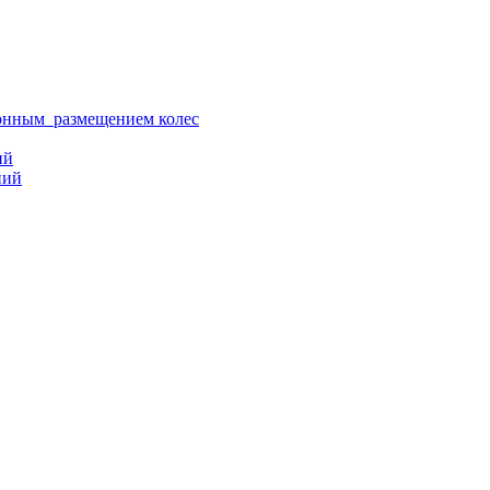
ионным размещением колес
ий
ний