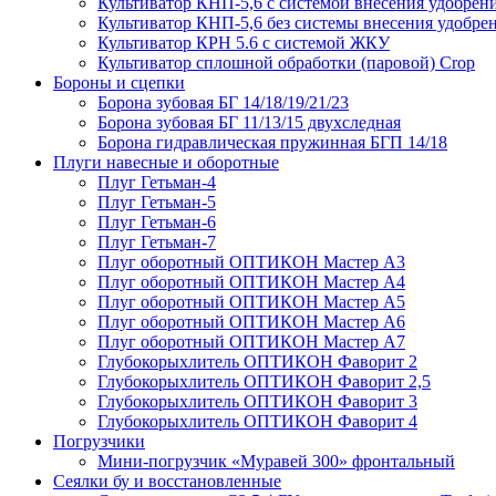
Культиватор КНП-5,6 с системой внесения удобрен
Культиватор КНП-5,6 без системы внесения удобре
Культиватор КРН 5.6 с системой ЖКУ
Культиватор сплошной обработки (паровой) Crop
Бороны и сцепки
Борона зубовая БГ 14/18/19/21/23
Борона зубовая БГ 11/13/15 двухследная
Борона гидравлическая пружинная БГП 14/18
Плуги навесные и оборотные
Плуг Гетьман-4
Плуг Гетьман-5
Плуг Гетьман-6
Плуг Гетьман-7
Плуг оборотный ОПТИКОН Мастер А3
Плуг оборотный ОПТИКОН Мастер А4
Плуг оборотный ОПТИКОН Мастер А5
Плуг оборотный ОПТИКОН Мастер А6
Плуг оборотный ОПТИКОН Мастер А7
Глубокорыхлитель ОПТИКОН Фаворит 2
Глубокорыхлитель ОПТИКОН Фаворит 2,5
Глубокорыхлитель ОПТИКОН Фаворит 3
Глубокорыхлитель ОПТИКОН Фаворит 4
Погрузчики
Мини-погрузчик «Муравей 300» фронтальный
Сеялки бу и восстановленные