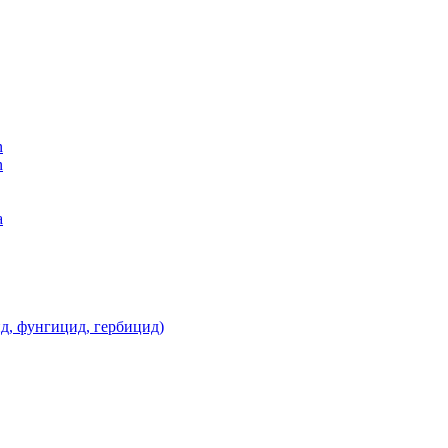
n
n
а
д, фунгицид, гербицид)