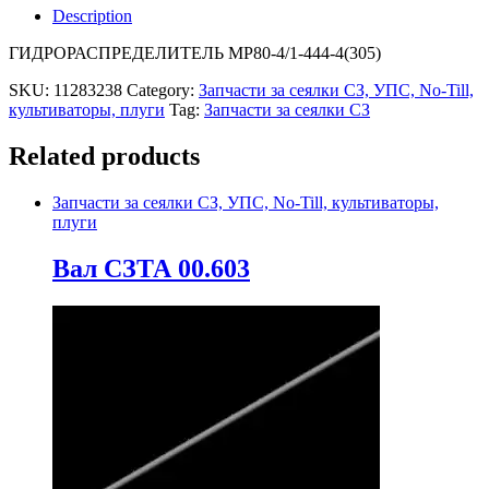
Description
ГИДРОРАСПРЕДЕЛИТЕЛЬ МР80-4/1-444-4(305)
SKU:
11283238
Category:
Запчасти за сеялки СЗ, УПС, No-Till,
культиваторы, плуги
Tag:
Запчасти за сеялки СЗ
Related products
Запчасти за сеялки СЗ, УПС, No-Till, культиваторы,
плуги
Вал СЗТА 00.603