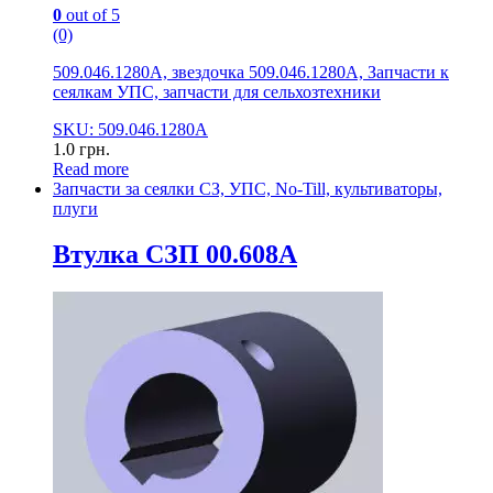
0
out of 5
(0)
509.046.1280А, звездочка 509.046.1280А, Запчасти к
сеялкам УПС, запчасти для сельхозтехники
SKU: 509.046.1280А
1.0
грн.
Read more
Запчасти за сеялки СЗ, УПС, No-Till, культиваторы,
плуги
Втулка СЗП 00.608А