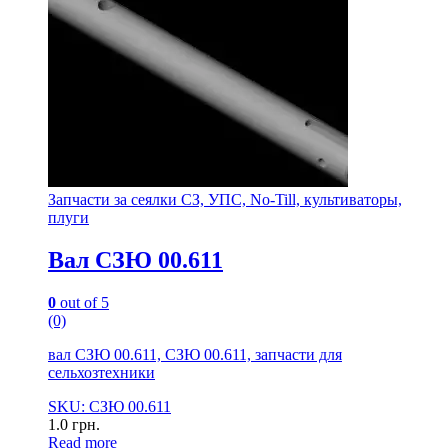
Запчасти за сеялки СЗ, УПС, No-Till, культиваторы,
плуги
Вал СЗЮ 00.611
0
out of 5
(0)
вал СЗЮ 00.611, СЗЮ 00.611, запчасти для
сельхозтехники
SKU: СЗЮ 00.611
1.0
грн.
Read more