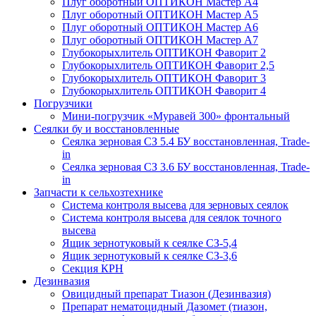
Плуг оборотный ОПТИКОН Мастер А4
Плуг оборотный ОПТИКОН Мастер А5
Плуг оборотный ОПТИКОН Мастер А6
Плуг оборотный ОПТИКОН Мастер А7
Глубокорыхлитель ОПТИКОН Фаворит 2
Глубокорыхлитель ОПТИКОН Фаворит 2,5
Глубокорыхлитель ОПТИКОН Фаворит 3
Глубокорыхлитель ОПТИКОН Фаворит 4
Погрузчики
Мини-погрузчик «Муравей 300» фронтальный
Сеялки бу и восстановленные
Сеялка зерновая СЗ 5.4 БУ восстановленная, Trade-
in
Сеялка зерновая СЗ 3.6 БУ восстановленная, Trade-
in
Запчасти к сельхозтехнике
Система контроля высева для зерновых сеялок
Система контроля высева для сеялок точного
высева
Ящик зернотуковый к сеялке СЗ-5,4
Ящик зернотуковый к сеялке СЗ-3,6
Секция КРН
Дезинвазия
Овицидный препарат Тиазон (Дезинвазия)
Препарат нематоцидный Дазомет (тиазон,