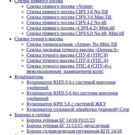
Сеялки прямого посева
Сеялка прямого посева «Атрия»
Сеялка прямого посева СИЧ 3,6 No-Till
Сеялка прямого посева СИЧ-3,6 Mini-Till
Сеялка прямого посева СИЧ 4,2 No-till
Сеялка прямого посева «СИЧ-4,2» Mini-till
Сеялка прямого посева СИЧ 6.0 No-till, Mini-till
Сеялки точного высева
Сеялка универсальная «Атрия» No-Mini-Till
Сеялка дисковая точного высева «Церера 8»
Сеялка точного высева СПУ-8 (УПС 8)
Сеялка точного высева СПУ-6 (УПС-6)
Сеялка точного высева УПС-4 (СПУ-4) с
межсекционным размещением колес
Культиваторы
Культиватор КНП-5,6 с системой внесения
удобрений
Культиватор КНП-5,6 без системы внесения
удобрений
Культиватор КРН 5.6 с системой ЖКУ
Культиватор сплошной обработки (паровой) Crop
Бороны и сцепки
Борона зубовая БГ 14/18/19/21/23
Борона зубовая БГ 11/13/15 двухследная
Борона гидравлическая пружинная БГП 14/18