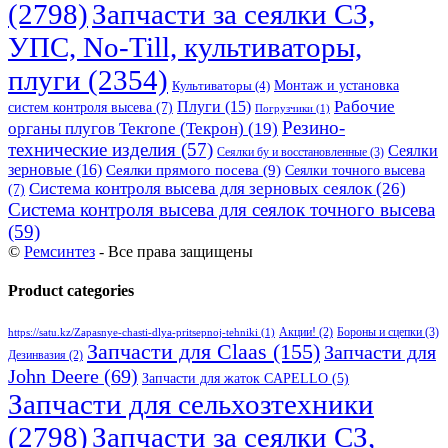
(2798)
Запчасти за сеялки СЗ,
УПС, No-Till, культиваторы,
плуги
(2354)
Монтаж и установка
Культиваторы
(4)
Рабочие
Плуги
(15)
систем контроля высева
(7)
Погрузчики
(1)
Резино-
органы плугов Текrоne (Текрон)
(19)
технические изделия
(57)
Сеялки
Сеялки бу и восстановленные
(3)
зерновые
(16)
Сеялки прямого посева
(9)
Сеялки точного высева
Система контроля высева для зерновых сеялок
(26)
(7)
Система контроля высева для сеялок точного высева
(59)
©
Ремсинтез
- Все права защищены
Product categories
Бороны и сцепки
(3)
Акции!
(2)
https://satu.kz/Zapasnye-chasti-dlya-pritsepnoj-tehniki
(1)
Запчасти для Claas
(155)
Запчасти для
Дезинвазия
(2)
John Deere
(69)
Запчасти для жаток CAPELLO
(5)
Запчасти для сельхозтехники
(2798)
Запчасти за сеялки СЗ,