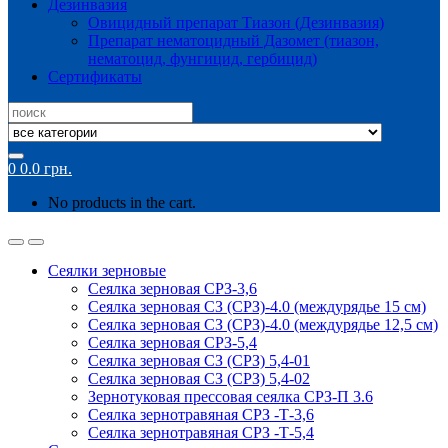
Дезинвазия
Овицидный препарат Тиазон (Дезинвазия)
Препарат нематоцидный Дазомет (тиазон,
нематоцид, фунгицид, гербицид)
Сертификаты
Search
for:
0
0.0
грн.
No products in the cart.
Сеялки зерновые
Сеялка зерновая СРЗ-3,6
Сеялка зерновая СЗ (СРЗ)-4.0 (междурядье 15 см)
Сеялка зерновая СЗ (СРЗ)-4.0 (междурядье 12,5 см)
Сеялка зерновая СРЗ-5,4
Сеялка зерновая СЗ (СРЗ) 5,4-01
Сеялка зерновая СЗ (СРЗ) 5,4-02
Зернотуковая прессовая сеялка СРЗ-П 3.6
Сеялка зернотравяная СРЗ -Т-3,6
Сеялка зернотравяная СРЗ -Т-5,4