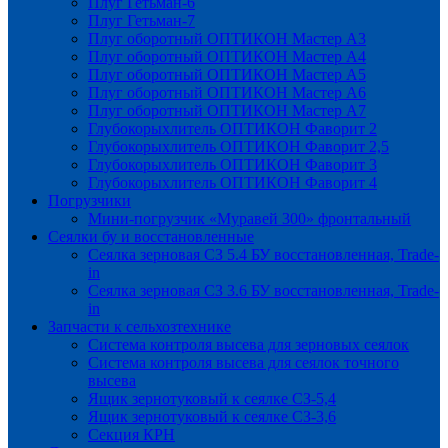
Плуг Гетьман-6
Плуг Гетьман-7
Плуг оборотный ОПТИКОН Мастер А3
Плуг оборотный ОПТИКОН Мастер А4
Плуг оборотный ОПТИКОН Мастер А5
Плуг оборотный ОПТИКОН Мастер А6
Плуг оборотный ОПТИКОН Мастер А7
Глубокорыхлитель ОПТИКОН Фаворит 2
Глубокорыхлитель ОПТИКОН Фаворит 2,5
Глубокорыхлитель ОПТИКОН Фаворит 3
Глубокорыхлитель ОПТИКОН Фаворит 4
Погрузчики
Мини-погрузчик «Муравей 300» фронтальный
Сеялки бу и восстановленные
Сеялка зерновая СЗ 5.4 БУ восстановленная, Trade-
in
Сеялка зерновая СЗ 3.6 БУ восстановленная, Trade-
in
Запчасти к сельхозтехнике
Система контроля высева для зерновых сеялок
Система контроля высева для сеялок точного
высева
Ящик зернотуковый к сеялке СЗ-5,4
Ящик зернотуковый к сеялке СЗ-3,6
Секция КРН