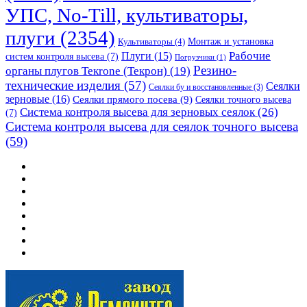
УПС, No-Till, культиваторы,
плуги
(2354)
Монтаж и установка
Культиваторы
(4)
Рабочие
Плуги
(15)
систем контроля высева
(7)
Погрузчики
(1)
Резино-
органы плугов Текrоne (Текрон)
(19)
технические изделия
(57)
Сеялки
Сеялки бу и восстановленные
(3)
зерновые
(16)
Сеялки прямого посева
(9)
Сеялки точного высева
Система контроля высева для зерновых сеялок
(26)
(7)
Система контроля высева для сеялок точного высева
(59)