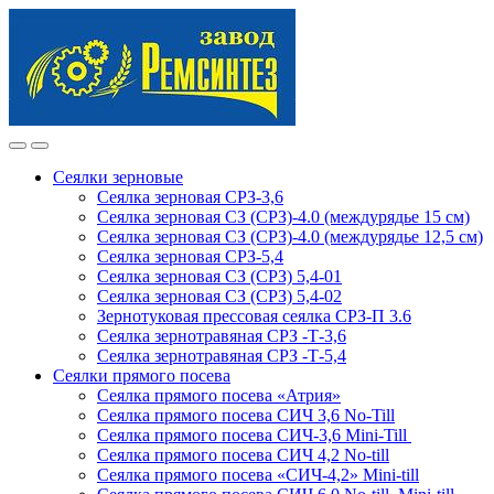
Skip
Skip
to
to
navigation
content
Сеялки зерновые
Сеялка зерновая СРЗ-3,6
Сеялка зерновая СЗ (СРЗ)-4.0 (междурядье 15 см)
Сеялка зерновая СЗ (СРЗ)-4.0 (междурядье 12,5 см)
Сеялка зерновая СРЗ-5,4
Сеялка зерновая СЗ (СРЗ) 5,4-01
Сеялка зерновая СЗ (СРЗ) 5,4-02
Зернотуковая прессовая сеялка СРЗ-П 3.6
Сеялка зернотравяная СРЗ -Т-3,6
Сеялка зернотравяная СРЗ -Т-5,4
Сеялки прямого посева
Сеялка прямого посева «Атрия»
Сеялка прямого посева СИЧ 3,6 No-Till
Сеялка прямого посева СИЧ-3,6 Mini-Till
Сеялка прямого посева СИЧ 4,2 No-till
Сеялка прямого посева «СИЧ-4,2» Mini-till