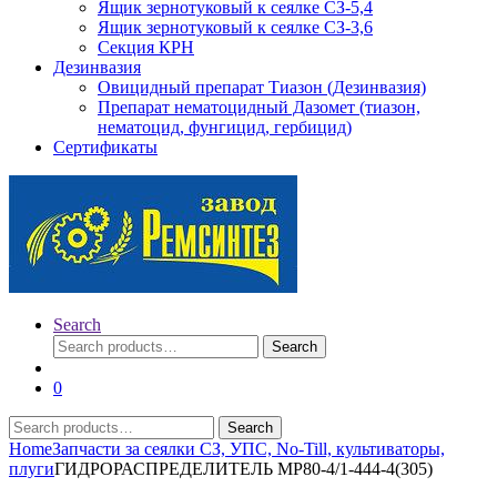
Ящик зернотуковый к сеялке СЗ-5,4
Ящик зернотуковый к сеялке СЗ-3,6
Секция КРН
Дезинвазия
Овицидный препарат Тиазон (Дезинвазия)
Препарат нематоцидный Дазомет (тиазон,
нематоцид, фунгицид, гербицид)
Сертификаты
Search
Search
Search
for:
0
Search
Search
for:
Home
Запчасти за сеялки СЗ, УПС, No-Till, культиваторы,
плуги
ГИДРОРАСПРЕДЕЛИТЕЛЬ МР80-4/1-444-4(305)