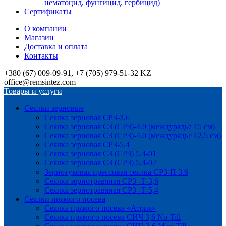
нематоцид, фунгицид, гербицид)
Сертификаты
О компании
Магазин
Доставка и оплата
Контакты
+380 (67) 009-09-91, +7 (705) 979-51-32 KZ
office@remsintez.com
Товары и услуги
Сеялки зерновые
Сеялка зерновая СРЗ-3,6
Сеялка зерновая СЗ (СРЗ)-4.0 (междурядье 15 см)
Сеялка зерновая СЗ (СРЗ)-4.0 (междурядье 12,5 см)
Сеялка зерновая СРЗ-5,4
Сеялка зерновая СЗ (СРЗ) 5,4-01
Сеялка зерновая СЗ (СРЗ) 5,4-02
Зернотуковая прессовая сеялка СРЗ-П 3.6
Сеялка зернотравяная СРЗ -Т-3,6
Сеялка зернотравяная СРЗ -Т-5,4
Сеялки прямого посева
Сеялка прямого посева «Атрия»
Сеялка прямого посева СИЧ 3,6 No-Till