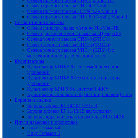
Сеялка прямого посева СИЧ-3,6 Mini-Till
Сеялка прямого посева СИЧ 4,2 No-till
Сеялка прямого посева «СИЧ-4,2» Mini-till
Сеялка прямого посева СИЧ 6.0 No-till, Mini-till
Сеялки точного высева
Сеялка универсальная «Атрия» No-Mini-Till
Сеялка дисковая точного высева «Церера 8»
Сеялка точного высева СПУ-8 (УПС 8)
Сеялка точного высева СПУ-6 (УПС-6)
Сеялка точного высева УПС-4 (СПУ-4) с
межсекционным размещением колес
Культиваторы
Культиватор КНП-5,6 с системой внесения
удобрений
Культиватор КНП-5,6 без системы внесения
удобрений
Культиватор КРН 5.6 с системой ЖКУ
Культиватор сплошной обработки (паровой) Crop
Бороны и сцепки
Борона зубовая БГ 14/18/19/21/23
Борона зубовая БГ 11/13/15 двухследная
Борона гидравлическая пружинная БГП 14/18
Плуги навесные и оборотные
Плуг Гетьман-4
Плуг Гетьман-5