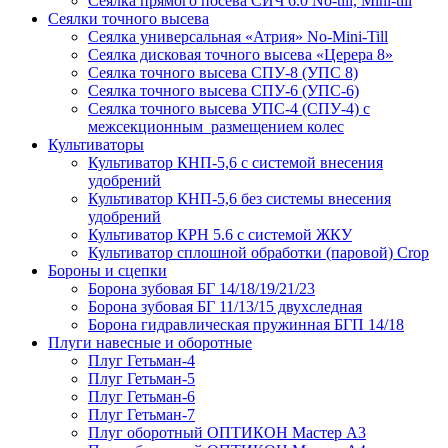
Сеялка прямого посева СИЧ 6.0 No-till, Mini-till
Сеялки точного высева
Сеялка универсальная «Атрия» No-Mini-Till
Сеялка дисковая точного высева «Церера 8»
Сеялка точного высева СПУ-8 (УПС 8)
Сеялка точного высева СПУ-6 (УПС-6)
Сеялка точного высева УПС-4 (СПУ-4) с
межсекционным размещением колес
Культиваторы
Культиватор КНП-5,6 с системой внесения
удобрений
Культиватор КНП-5,6 без системы внесения
удобрений
Культиватор КРН 5.6 с системой ЖКУ
Культиватор сплошной обработки (паровой) Crop
Бороны и сцепки
Борона зубовая БГ 14/18/19/21/23
Борона зубовая БГ 11/13/15 двухследная
Борона гидравлическая пружинная БГП 14/18
Плуги навесные и оборотные
Плуг Гетьман-4
Плуг Гетьман-5
Плуг Гетьман-6
Плуг Гетьман-7
Плуг оборотный ОПТИКОН Мастер А3