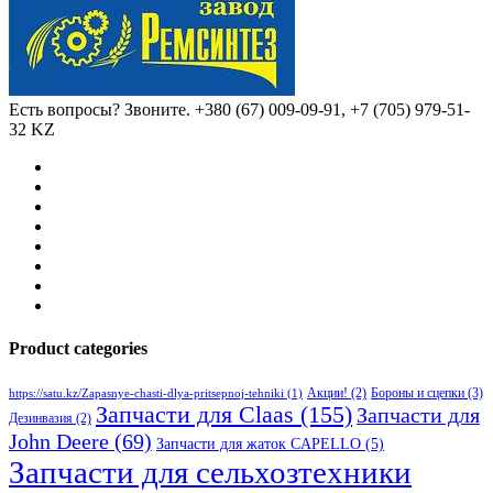
Есть вопросы? Звоните.
+380 (67) 009-09-91, +7 (705) 979-51-
32 KZ
Product categories
Бороны и сцепки
(3)
Акции!
(2)
https://satu.kz/Zapasnye-chasti-dlya-pritsepnoj-tehniki
(1)
Запчасти для Claas
(155)
Запчасти для
Дезинвазия
(2)
John Deere
(69)
Запчасти для жаток CAPELLO
(5)
Запчасти для сельхозтехники