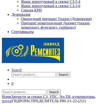
Ящик зернотуковый к сеялке СЗ-5,4
Ящик зернотуковый к сеялке СЗ-3,6
Секция КРН
Дезинвазия
Овицидный препарат Тиазон (Дезинвазия)
Препарат нематоцидный Дазомет (тиазон,
нематоцид, фунгицид, гербицид)
Сертификаты
Search
Search
Search
for:
0
Search
Search
for:
Home
Запчасти за сеялки СЗ, УПС, No-Till, культиваторы,
плуги
ГИДРОРАСПРЕДЕЛИТЕЛЬ Р80-3/1-22-(211)