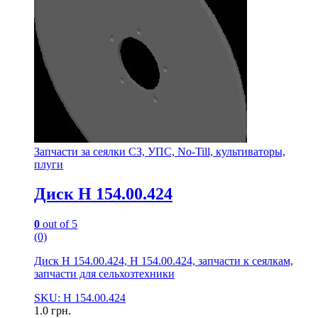
Запчасти за сеялки СЗ, УПС, No-Till, культиваторы,
плуги
Диск Н 154.00.424
0
out of 5
(0)
Диск Н 154.00.424, Н 154.00.424, запчасти к сеялкам,
запчасти для сельхозтехники
SKU: Н 154.00.424
1.0
грн.