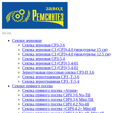
Skip
Skip
to
to
navigation
content
Сеялки зерновые
Сеялка зерновая СРЗ-3,6
Сеялка зерновая СЗ (СРЗ)-4.0 (междурядье 15 см)
Сеялка зерновая СЗ (СРЗ)-4.0 (междурядье 12,5 см)
Сеялка зерновая СРЗ-5,4
Сеялка зерновая СЗ (СРЗ) 5,4-01
Сеялка зерновая СЗ (СРЗ) 5,4-02
Зернотуковая прессовая сеялка СРЗ-П 3.6
Сеялка зернотравяная СРЗ -Т-3,6
Сеялка зернотравяная СРЗ -Т-5,4
Сеялки прямого посева
Сеялка прямого посева «Атрия»
Сеялка прямого посева СИЧ 3,6 No-Till
Сеялка прямого посева СИЧ-3,6 Mini-Till
Сеялка прямого посева СИЧ 4,2 No-till
Сеялка прямого посева «СИЧ-4,2» Mini-till