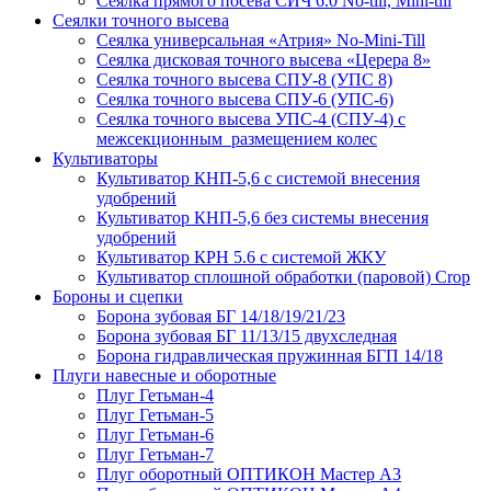
Сеялка прямого посева СИЧ 6.0 No-till, Mini-till
Сеялки точного высева
Сеялка универсальная «Атрия» No-Mini-Till
Сеялка дисковая точного высева «Церера 8»
Сеялка точного высева СПУ-8 (УПС 8)
Сеялка точного высева СПУ-6 (УПС-6)
Сеялка точного высева УПС-4 (СПУ-4) с
межсекционным размещением колес
Культиваторы
Культиватор КНП-5,6 с системой внесения
удобрений
Культиватор КНП-5,6 без системы внесения
удобрений
Культиватор КРН 5.6 с системой ЖКУ
Культиватор сплошной обработки (паровой) Crop
Бороны и сцепки
Борона зубовая БГ 14/18/19/21/23
Борона зубовая БГ 11/13/15 двухследная
Борона гидравлическая пружинная БГП 14/18
Плуги навесные и оборотные
Плуг Гетьман-4
Плуг Гетьман-5
Плуг Гетьман-6
Плуг Гетьман-7
Плуг оборотный ОПТИКОН Мастер А3