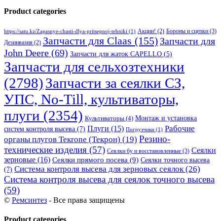
Product categories
Бороны и сцепки
(3)
Акции!
(2)
https://satu.kz/Zapasnye-chasti-dlya-pritsepnoj-tehniki
(1)
Запчасти для Claas
(155)
Запчасти для
Дезинвазия
(2)
John Deere
(69)
Запчасти для жаток CAPELLO
(5)
Запчасти для сельхозтехники
(2798)
Запчасти за сеялки СЗ,
УПС, No-Till, культиваторы,
плуги
(2354)
Монтаж и установка
Культиваторы
(4)
Рабочие
Плуги
(15)
систем контроля высева
(7)
Погрузчики
(1)
Резино-
органы плугов Текrоne (Текрон)
(19)
технические изделия
(57)
Сеялки
Сеялки бу и восстановленные
(3)
зерновые
(16)
Сеялки прямого посева
(9)
Сеялки точного высева
Система контроля высева для зерновых сеялок
(26)
(7)
Система контроля высева для сеялок точного высева
(59)
©
Ремсинтез
- Все права защищены
Product categories