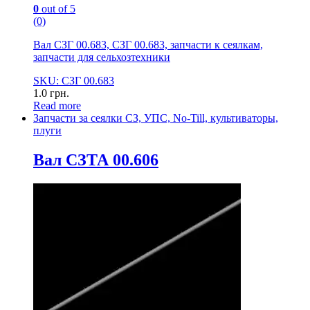
0
out of 5
(0)
Вал СЗГ 00.683, СЗГ 00.683, запчасти к сеялкам,
запчасти для сельхозтехники
SKU: СЗГ 00.683
1.0
грн.
Read more
Запчасти за сеялки СЗ, УПС, No-Till, культиваторы,
плуги
Вал СЗТА 00.606