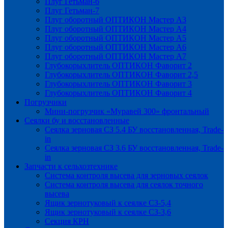
Плуг Гетьман-6
Плуг Гетьман-7
Плуг оборотный ОПТИКОН Мастер А3
Плуг оборотный ОПТИКОН Мастер А4
Плуг оборотный ОПТИКОН Мастер А5
Плуг оборотный ОПТИКОН Мастер А6
Плуг оборотный ОПТИКОН Мастер А7
Глубокорыхлитель ОПТИКОН Фаворит 2
Глубокорыхлитель ОПТИКОН Фаворит 2,5
Глубокорыхлитель ОПТИКОН Фаворит 3
Глубокорыхлитель ОПТИКОН Фаворит 4
Погрузчики
Мини-погрузчик «Муравей 300» фронтальный
Сеялки бу и восстановленные
Сеялка зерновая СЗ 5.4 БУ восстановленная, Trade-
in
Сеялка зерновая СЗ 3.6 БУ восстановленная, Trade-
in
Запчасти к сельхозтехнике
Система контроля высева для зерновых сеялок
Система контроля высева для сеялок точного
высева
Ящик зернотуковый к сеялке СЗ-5,4
Ящик зернотуковый к сеялке СЗ-3,6
Секция КРН