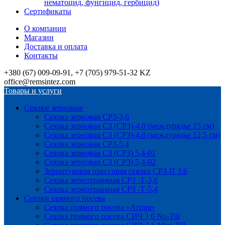
нематоцид, фунгицид, гербицид)
Сертификаты
О компании
Магазин
Доставка и оплата
Контакты
+380 (67) 009-09-91, +7 (705) 979-51-32 KZ
office@remsintez.com
Товары и услуги
Сеялки зерновые
Сеялка зерновая СРЗ-3,6
Сеялка зерновая СЗ (СРЗ)-4.0 (междурядье 15 см)
Сеялка зерновая СЗ (СРЗ)-4.0 (междурядье 12,5 см)
Сеялка зерновая СРЗ-5,4
Сеялка зерновая СЗ (СРЗ) 5,4-01
Сеялка зерновая СЗ (СРЗ) 5,4-02
Зернотуковая прессовая сеялка СРЗ-П 3.6
Сеялка зернотравяная СРЗ -Т-3,6
Сеялка зернотравяная СРЗ -Т-5,4
Сеялки прямого посева
Сеялка прямого посева «Атрия»
Сеялка прямого посева СИЧ 3,6 No-Till