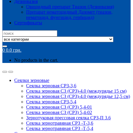
Дезинвазия
Овицидный препарат Тиазон (Дезинвазия)
Препарат нематоцидный Дазомет (тиазон,
нематоцид, фунгицид, гербицид)
Сертификаты
Search
for:
0
0.0
грн.
No products in the cart.
Сеялки зерновые
Сеялка зерновая СРЗ-3,6
Сеялка зерновая СЗ (СРЗ)-4.0 (междурядье 15 см)
Сеялка зерновая СЗ (СРЗ)-4.0 (междурядье 12,5 см)
Сеялка зерновая СРЗ-5,4
Сеялка зерновая СЗ (СРЗ) 5,4-01
Сеялка зерновая СЗ (СРЗ) 5,4-02
Зернотуковая прессовая сеялка СРЗ-П 3.6
Сеялка зернотравяная СРЗ -Т-3,6
Сеялка зернотравяная СРЗ -Т-5,4