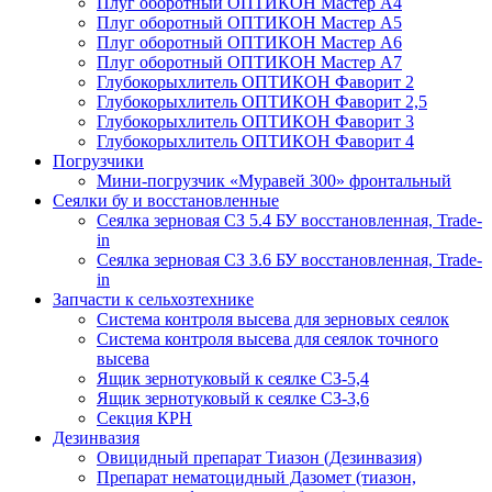
Плуг оборотный ОПТИКОН Мастер А4
Плуг оборотный ОПТИКОН Мастер А5
Плуг оборотный ОПТИКОН Мастер А6
Плуг оборотный ОПТИКОН Мастер А7
Глубокорыхлитель ОПТИКОН Фаворит 2
Глубокорыхлитель ОПТИКОН Фаворит 2,5
Глубокорыхлитель ОПТИКОН Фаворит 3
Глубокорыхлитель ОПТИКОН Фаворит 4
Погрузчики
Мини-погрузчик «Муравей 300» фронтальный
Сеялки бу и восстановленные
Сеялка зерновая СЗ 5.4 БУ восстановленная, Trade-
in
Сеялка зерновая СЗ 3.6 БУ восстановленная, Trade-
in
Запчасти к сельхозтехнике
Система контроля высева для зерновых сеялок
Система контроля высева для сеялок точного
высева
Ящик зернотуковый к сеялке СЗ-5,4
Ящик зернотуковый к сеялке СЗ-3,6
Секция КРН
Дезинвазия
Овицидный препарат Тиазон (Дезинвазия)
Препарат нематоцидный Дазомет (тиазон,