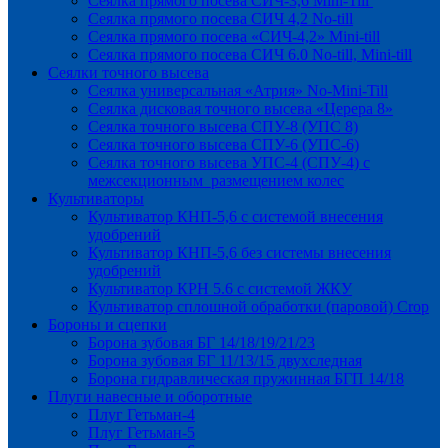
Сеялка прямого посева СИЧ-3,6 Mini-Till
Сеялка прямого посева СИЧ 4,2 No-till
Сеялка прямого посева «СИЧ-4,2» Mini-till
Сеялка прямого посева СИЧ 6.0 No-till, Mini-till
Сеялки точного высева
Сеялка универсальная «Атрия» No-Mini-Till
Сеялка дисковая точного высева «Церера 8»
Сеялка точного высева СПУ-8 (УПС 8)
Сеялка точного высева СПУ-6 (УПС-6)
Сеялка точного высева УПС-4 (СПУ-4) с
межсекционным размещением колес
Культиваторы
Культиватор КНП-5,6 с системой внесения
удобрений
Культиватор КНП-5,6 без системы внесения
удобрений
Культиватор КРН 5.6 с системой ЖКУ
Культиватор сплошной обработки (паровой) Crop
Бороны и сцепки
Борона зубовая БГ 14/18/19/21/23
Борона зубовая БГ 11/13/15 двухследная
Борона гидравлическая пружинная БГП 14/18
Плуги навесные и оборотные
Плуг Гетьман-4
Плуг Гетьман-5