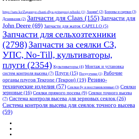
Бороны и сцепки
(3)
Акции!
(2)
https://satu.kz/Zapasnye-chasti-dlya-pritsepnoj-tehniki
(1)
Запчасти для Claas
(155)
Запчасти для
Дезинвазия
(2)
John Deere
(69)
Запчасти для жаток CAPELLO
(5)
Запчасти для сельхозтехники
(2798)
Запчасти за сеялки СЗ,
УПС, No-Till, культиваторы,
плуги
(2354)
Монтаж и установка
Культиваторы
(4)
Рабочие
Плуги
(15)
систем контроля высева
(7)
Погрузчики
(1)
Резино-
органы плугов Текrоne (Текрон)
(19)
технические изделия
(57)
Сеялки
Сеялки бу и восстановленные
(3)
зерновые
(16)
Сеялки прямого посева
(9)
Сеялки точного высева
Система контроля высева для зерновых сеялок
(26)
(7)
Система контроля высева для сеялок точного высева
(59)