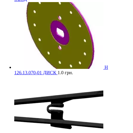
Н
126.13.070-01 ДИСК
1.0
грн.