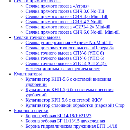
Сеялки прямого посева
Сеялка прямого посева «Атрия»
Сеялка прямого посева СИЧ 3,6 No-Till
Сеялка прямого посева СИЧ-3,6 Mini-Till
Сеялка прямого посева СИЧ 4,2 No-till
Сеялка прямого посева «СИЧ-4,2» Mini-till
Сеялка прямого посева СИЧ 6.0 No-till, Mini-till
Сеялки точного высева
Сеялка универсальная «Атрия» No-Mini-Till
Сеялка дисковая точного высева «Церера 8»
Сеялка точного высева СПУ-8 (УПС 8)
Сеялка точного высева СПУ-6 (УПС-6)
Сеялка точного высева УПС-4 (СПУ-4) с
межсекционным размещением колес
Культиваторы
Культиватор КНП-5,6 с системой внесения
удобрений
Культиватор КНП-5,6 без системы внесения
удобрений
Культиватор КРН 5.6 с системой ЖКУ
Культиватор сплошной обработки (паровой) Crop
Бороны и сцепки
Борона зубовая БГ 14/18/19/21/23
Борона зубовая БГ 11/13/15 двухследная
Борона гидравлическая пружинная БГП 14/18