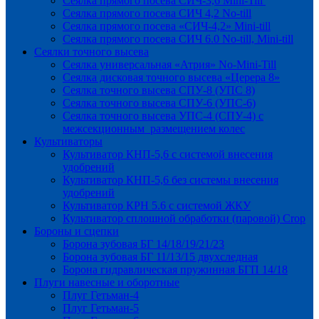
Сеялка прямого посева СИЧ-3,6 Mini-Till
Сеялка прямого посева СИЧ 4,2 No-till
Сеялка прямого посева «СИЧ-4,2» Mini-till
Сеялка прямого посева СИЧ 6.0 No-till, Mini-till
Сеялки точного высева
Сеялка универсальная «Атрия» No-Mini-Till
Сеялка дисковая точного высева «Церера 8»
Сеялка точного высева СПУ-8 (УПС 8)
Сеялка точного высева СПУ-6 (УПС-6)
Сеялка точного высева УПС-4 (СПУ-4) с
межсекционным размещением колес
Культиваторы
Культиватор КНП-5,6 с системой внесения
удобрений
Культиватор КНП-5,6 без системы внесения
удобрений
Культиватор КРН 5.6 с системой ЖКУ
Культиватор сплошной обработки (паровой) Crop
Бороны и сцепки
Борона зубовая БГ 14/18/19/21/23
Борона зубовая БГ 11/13/15 двухследная
Борона гидравлическая пружинная БГП 14/18
Плуги навесные и оборотные
Плуг Гетьман-4
Плуг Гетьман-5