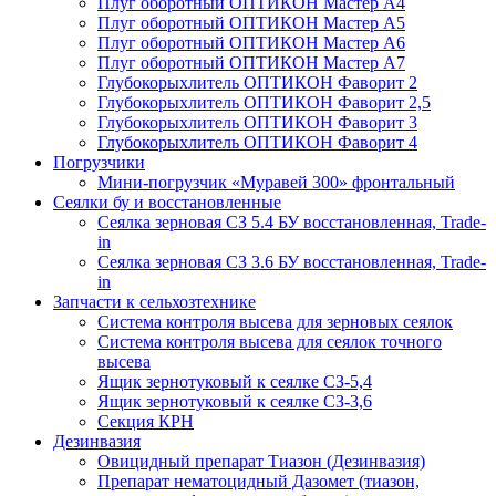
Плуг оборотный ОПТИКОН Мастер А4
Плуг оборотный ОПТИКОН Мастер А5
Плуг оборотный ОПТИКОН Мастер А6
Плуг оборотный ОПТИКОН Мастер А7
Глубокорыхлитель ОПТИКОН Фаворит 2
Глубокорыхлитель ОПТИКОН Фаворит 2,5
Глубокорыхлитель ОПТИКОН Фаворит 3
Глубокорыхлитель ОПТИКОН Фаворит 4
Погрузчики
Мини-погрузчик «Муравей 300» фронтальный
Сеялки бу и восстановленные
Сеялка зерновая СЗ 5.4 БУ восстановленная, Trade-
in
Сеялка зерновая СЗ 3.6 БУ восстановленная, Trade-
in
Запчасти к сельхозтехнике
Система контроля высева для зерновых сеялок
Система контроля высева для сеялок точного
высева
Ящик зернотуковый к сеялке СЗ-5,4
Ящик зернотуковый к сеялке СЗ-3,6
Секция КРН
Дезинвазия
Овицидный препарат Тиазон (Дезинвазия)
Препарат нематоцидный Дазомет (тиазон,