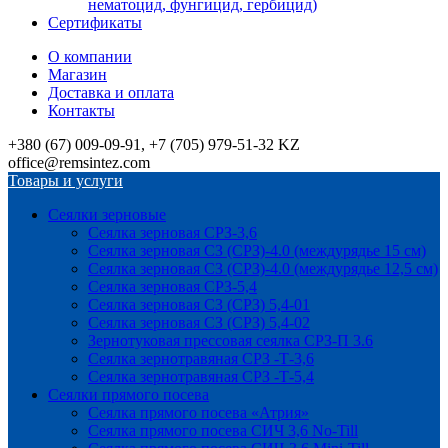
нематоцид, фунгицид, гербицид)
Сертификаты
О компании
Магазин
Доставка и оплата
Контакты
+380 (67) 009-09-91, +7 (705) 979-51-32 KZ
office@remsintez.com
Товары и услуги
Сеялки зерновые
Сеялка зерновая СРЗ-3,6
Сеялка зерновая СЗ (СРЗ)-4.0 (междурядье 15 см)
Сеялка зерновая СЗ (СРЗ)-4.0 (междурядье 12,5 см)
Сеялка зерновая СРЗ-5,4
Сеялка зерновая СЗ (СРЗ) 5,4-01
Сеялка зерновая СЗ (СРЗ) 5,4-02
Зернотуковая прессовая сеялка СРЗ-П 3.6
Сеялка зернотравяная СРЗ -Т-3,6
Сеялка зернотравяная СРЗ -Т-5,4
Сеялки прямого посева
Сеялка прямого посева «Атрия»
Сеялка прямого посева СИЧ 3,6 No-Till