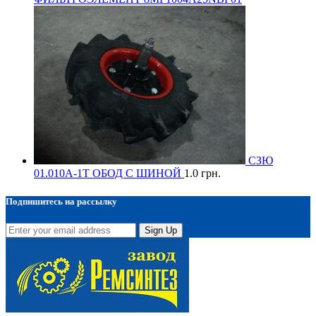
СЗЮ
01.010А-1Т ОБОД С ШИНОЙ
1.0
грн.
Подпишитесь на рассылку
Sign Up