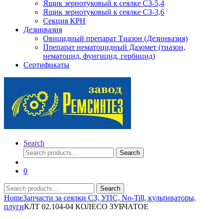
Ящик зернотуковый к сеялке СЗ-5,4
Ящик зернотуковый к сеялке СЗ-3,6
Секция КРН
Дезинвазия
Овицидный препарат Тиазон (Дезинвазия)
Препарат нематоцидный Дазомет (тиазон,
нематоцид, фунгицид, гербицид)
Сертификаты
Search
Search
Search
for:
0
Search
Search
for:
Home
Запчасти за сеялки СЗ, УПС, No-Till, культиваторы,
плуги
КЛТ 02.104-04 КОЛЕСО ЗУБЧАТОЕ