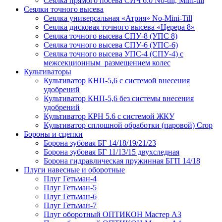
Сеялка прямого посева СИЧ 6.0 No-till, Mini-till
Сеялки точного высева
Сеялка универсальная «Атрия» No-Mini-Till
Сеялка дисковая точного высева «Церера 8»
Сеялка точного высева СПУ-8 (УПС 8)
Сеялка точного высева СПУ-6 (УПС-6)
Сеялка точного высева УПС-4 (СПУ-4) с
межсекционным размещением колес
Культиваторы
Культиватор КНП-5,6 с системой внесения
удобрений
Культиватор КНП-5,6 без системы внесения
удобрений
Культиватор КРН 5.6 с системой ЖКУ
Культиватор сплошной обработки (паровой) Crop
Бороны и сцепки
Борона зубовая БГ 14/18/19/21/23
Борона зубовая БГ 11/13/15 двухследная
Борона гидравлическая пружинная БГП 14/18
Плуги навесные и оборотные
Плуг Гетьман-4
Плуг Гетьман-5
Плуг Гетьман-6
Плуг Гетьман-7
Плуг оборотный ОПТИКОН Мастер А3