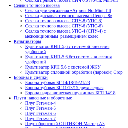
Сеялка прямого посева СИЧ 6.0 No-till, Mini-till
Сеялки точного высева
Сеялка универсальная «Атрия» No-Mini-Till
Сеялка дисковая точного высева «Церера 8»
Сеялка точного высева СПУ-8 (УПС 8)
Сеялка точного высева СПУ-6 (УПС-6)
Сеялка точного высева УПС-4 (СПУ-4) с
межсекционным размещением колес
Культиваторы
Культиватор КНП-5,6 с системой внесения
удобрений
Культиватор КНП-5,6 без системы внесения
удобрений
Культиватор КРН 5.6 с системой ЖКУ
Культиватор сплошной обработки (паровой) Crop
Бороны и сцепки
Борона зубовая БГ 14/18/19/21/23
Борона зубовая БГ 11/13/15 двухследная
Борона гидравлическая пружинная БГП 14/18
Плуги навесные и оборотные
Плуг Гетьман-4
Плуг Гетьман-5
Плуг Гетьман-6
Плуг Гетьман-7
Плуг оборотный ОПТИКОН Мастер А3