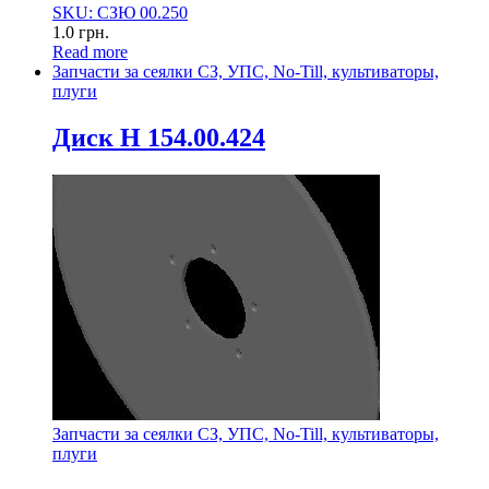
SKU: СЗЮ 00.250
1.0
грн.
Read more
Запчасти за сеялки СЗ, УПС, No-Till, культиваторы,
плуги
Диск Н 154.00.424
Запчасти за сеялки СЗ, УПС, No-Till, культиваторы,
плуги