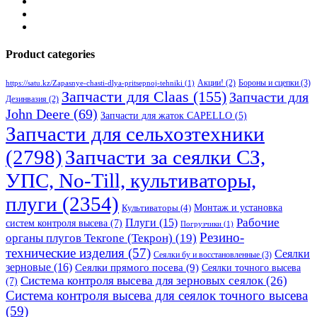
Product categories
Бороны и сцепки
(3)
Акции!
(2)
https://satu.kz/Zapasnye-chasti-dlya-pritsepnoj-tehniki
(1)
Запчасти для Claas
(155)
Запчасти для
Дезинвазия
(2)
John Deere
(69)
Запчасти для жаток CAPELLO
(5)
Запчасти для сельхозтехники
(2798)
Запчасти за сеялки СЗ,
УПС, No-Till, культиваторы,
плуги
(2354)
Монтаж и установка
Культиваторы
(4)
Рабочие
Плуги
(15)
систем контроля высева
(7)
Погрузчики
(1)
Резино-
органы плугов Текrоne (Текрон)
(19)
технические изделия
(57)
Сеялки
Сеялки бу и восстановленные
(3)
зерновые
(16)
Сеялки прямого посева
(9)
Сеялки точного высева
Система контроля высева для зерновых сеялок
(26)
(7)
Система контроля высева для сеялок точного высева
(59)