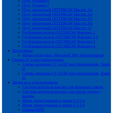
Плуг Гетьман-6
Плуг Гетьман-7
Плуг оборотный ОПТИКОН Мастер А3
Плуг оборотный ОПТИКОН Мастер А4
Плуг оборотный ОПТИКОН Мастер А5
Плуг оборотный ОПТИКОН Мастер А6
Плуг оборотный ОПТИКОН Мастер А7
Глубокорыхлитель ОПТИКОН Фаворит 2
Глубокорыхлитель ОПТИКОН Фаворит 2,5
Глубокорыхлитель ОПТИКОН Фаворит 3
Глубокорыхлитель ОПТИКОН Фаворит 4
Погрузчики
Мини-погрузчик «Муравей 300» фронтальный
Сеялки бу и восстановленные
Сеялка зерновая СЗ 5.4 БУ восстановленная, Trade-
in
Сеялка зерновая СЗ 3.6 БУ восстановленная, Trade-
in
Запчасти к сельхозтехнике
Система контроля высева для зерновых сеялок
Система контроля высева для сеялок точного
высева
Ящик зернотуковый к сеялке СЗ-5,4
Ящик зернотуковый к сеялке СЗ-3,6
Секция КРН