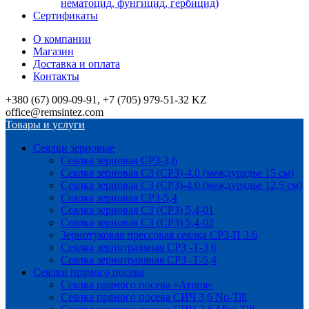
нематоцид, фунгицид, гербицид)
Сертификаты
О компании
Магазин
Доставка и оплата
Контакты
+380 (67) 009-09-91, +7 (705) 979-51-32 KZ
office@remsintez.com
Товары и услуги
Сеялки зерновые
Сеялка зерновая СРЗ-3,6
Сеялка зерновая СЗ (СРЗ)-4.0 (междурядье 15 см)
Сеялка зерновая СЗ (СРЗ)-4.0 (междурядье 12,5 см)
Сеялка зерновая СРЗ-5,4
Сеялка зерновая СЗ (СРЗ) 5,4-01
Сеялка зерновая СЗ (СРЗ) 5,4-02
Зернотуковая прессовая сеялка СРЗ-П 3.6
Сеялка зернотравяная СРЗ -Т-3,6
Сеялка зернотравяная СРЗ -Т-5,4
Сеялки прямого посева
Сеялка прямого посева «Атрия»
Сеялка прямого посева СИЧ 3,6 No-Till