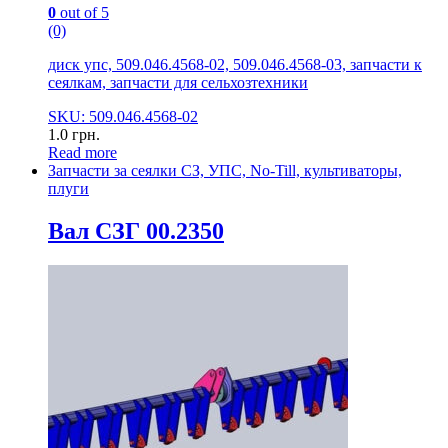
0
out of 5
(0)
диск упс, 509.046.4568-02, 509.046.4568-03, запчасти к
сеялкам, запчасти для сельхозтехники
SKU: 509.046.4568-02
1.0
грн.
Read more
Запчасти за сеялки СЗ, УПС, No-Till, культиваторы,
плуги
Вал СЗГ 00.2350