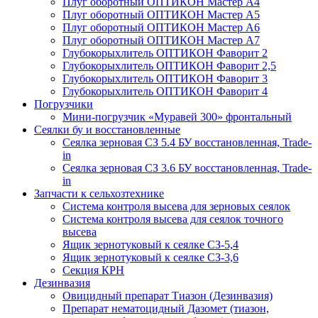
Плуг оборотный ОПТИКОН Мастер А4
Плуг оборотный ОПТИКОН Мастер А5
Плуг оборотный ОПТИКОН Мастер А6
Плуг оборотный ОПТИКОН Мастер А7
Глубокорыхлитель ОПТИКОН Фаворит 2
Глубокорыхлитель ОПТИКОН Фаворит 2,5
Глубокорыхлитель ОПТИКОН Фаворит 3
Глубокорыхлитель ОПТИКОН Фаворит 4
Погрузчики
Мини-погрузчик «Муравей 300» фронтальный
Сеялки бу и восстановленные
Сеялка зерновая СЗ 5.4 БУ восстановленная, Trade-
in
Сеялка зерновая СЗ 3.6 БУ восстановленная, Trade-
in
Запчасти к сельхозтехнике
Система контроля высева для зерновых сеялок
Система контроля высева для сеялок точного
высева
Ящик зернотуковый к сеялке СЗ-5,4
Ящик зернотуковый к сеялке СЗ-3,6
Секция КРН
Дезинвазия
Овицидный препарат Тиазон (Дезинвазия)
Препарат нематоцидный Дазомет (тиазон,