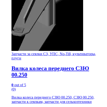
Запчасти за сеялки СЗ, УПС, No-Till, культиваторы,
плуги
Вилка колеса переднего СЗЮ
00.250
0
out of 5
(0)
Вилка колеса переднего СЗЮ 00.250, СЗЮ 00.250,
запчасти к сеялкам, запчасти для сельхозтехники