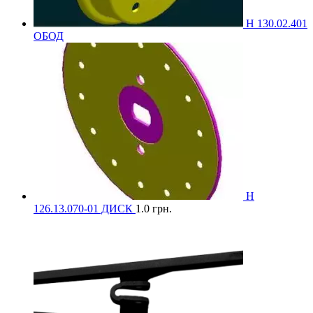
Н 130.02.401
ОБОД
Н
126.13.070-01 ДИСК
1.0
грн.