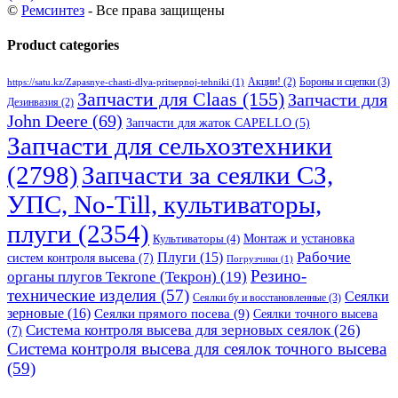
©
Ремсинтез
- Все права защищены
Product categories
Бороны и сцепки
(3)
Акции!
(2)
https://satu.kz/Zapasnye-chasti-dlya-pritsepnoj-tehniki
(1)
Запчасти для Claas
(155)
Запчасти для
Дезинвазия
(2)
John Deere
(69)
Запчасти для жаток CAPELLO
(5)
Запчасти для сельхозтехники
(2798)
Запчасти за сеялки СЗ,
УПС, No-Till, культиваторы,
плуги
(2354)
Монтаж и установка
Культиваторы
(4)
Рабочие
Плуги
(15)
систем контроля высева
(7)
Погрузчики
(1)
Резино-
органы плугов Текrоne (Текрон)
(19)
технические изделия
(57)
Сеялки
Сеялки бу и восстановленные
(3)
зерновые
(16)
Сеялки прямого посева
(9)
Сеялки точного высева
Система контроля высева для зерновых сеялок
(26)
(7)
Система контроля высева для сеялок точного высева
(59)