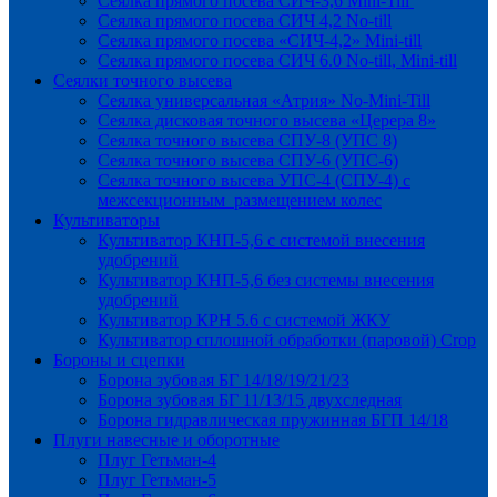
Сеялка прямого посева СИЧ-3,6 Mini-Till
Сеялка прямого посева СИЧ 4,2 No-till
Сеялка прямого посева «СИЧ-4,2» Mini-till
Сеялка прямого посева СИЧ 6.0 No-till, Mini-till
Сеялки точного высева
Сеялка универсальная «Атрия» No-Mini-Till
Сеялка дисковая точного высева «Церера 8»
Сеялка точного высева СПУ-8 (УПС 8)
Сеялка точного высева СПУ-6 (УПС-6)
Сеялка точного высева УПС-4 (СПУ-4) с
межсекционным размещением колес
Культиваторы
Культиватор КНП-5,6 с системой внесения
удобрений
Культиватор КНП-5,6 без системы внесения
удобрений
Культиватор КРН 5.6 с системой ЖКУ
Культиватор сплошной обработки (паровой) Crop
Бороны и сцепки
Борона зубовая БГ 14/18/19/21/23
Борона зубовая БГ 11/13/15 двухследная
Борона гидравлическая пружинная БГП 14/18
Плуги навесные и оборотные
Плуг Гетьман-4
Плуг Гетьман-5