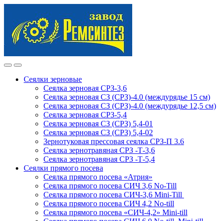
Skip
Skip
to
to
navigation
content
Сеялки зерновые
Сеялка зерновая СРЗ-3,6
Сеялка зерновая СЗ (СРЗ)-4.0 (междурядье 15 см)
Сеялка зерновая СЗ (СРЗ)-4.0 (междурядье 12,5 см)
Сеялка зерновая СРЗ-5,4
Сеялка зерновая СЗ (СРЗ) 5,4-01
Сеялка зерновая СЗ (СРЗ) 5,4-02
Зернотуковая прессовая сеялка СРЗ-П 3.6
Сеялка зернотравяная СРЗ -Т-3,6
Сеялка зернотравяная СРЗ -Т-5,4
Сеялки прямого посева
Сеялка прямого посева «Атрия»
Сеялка прямого посева СИЧ 3,6 No-Till
Сеялка прямого посева СИЧ-3,6 Mini-Till
Сеялка прямого посева СИЧ 4,2 No-till
Сеялка прямого посева «СИЧ-4,2» Mini-till