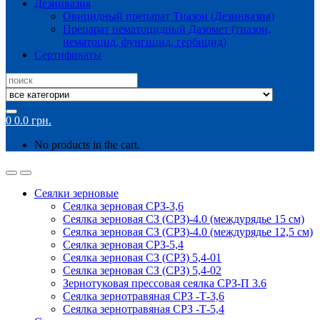
Дезинвазия
Овицидный препарат Тиазон (Дезинвазия)
Препарат нематоцидный Дазомет (тиазон,
нематоцид, фунгицид, гербицид)
Сертификаты
Search
for:
0
0.0
грн.
No products in the cart.
Сеялки зерновые
Сеялка зерновая СРЗ-3,6
Сеялка зерновая СЗ (СРЗ)-4.0 (междурядье 15 см)
Сеялка зерновая СЗ (СРЗ)-4.0 (междурядье 12,5 см)
Сеялка зерновая СРЗ-5,4
Сеялка зерновая СЗ (СРЗ) 5,4-01
Сеялка зерновая СЗ (СРЗ) 5,4-02
Зернотуковая прессовая сеялка СРЗ-П 3.6
Сеялка зернотравяная СРЗ -Т-3,6
Сеялка зернотравяная СРЗ -Т-5,4