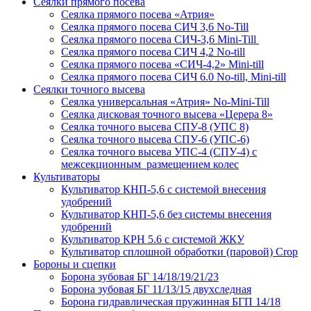
Сеялки прямого посева
Сеялка прямого посева «Атрия»
Сеялка прямого посева СИЧ 3,6 No-Till
Сеялка прямого посева СИЧ-3,6 Mini-Till
Сеялка прямого посева СИЧ 4,2 No-till
Сеялка прямого посева «СИЧ-4,2» Mini-till
Сеялка прямого посева СИЧ 6.0 No-till, Mini-till
Сеялки точного высева
Сеялка универсальная «Атрия» No-Mini-Till
Сеялка дисковая точного высева «Церера 8»
Сеялка точного высева СПУ-8 (УПС 8)
Сеялка точного высева СПУ-6 (УПС-6)
Сеялка точного высева УПС-4 (СПУ-4) с
межсекционным размещением колес
Культиваторы
Культиватор КНП-5,6 с системой внесения
удобрений
Культиватор КНП-5,6 без системы внесения
удобрений
Культиватор КРН 5.6 с системой ЖКУ
Культиватор сплошной обработки (паровой) Crop
Бороны и сцепки
Борона зубовая БГ 14/18/19/21/23
Борона зубовая БГ 11/13/15 двухследная
Борона гидравлическая пружинная БГП 14/18