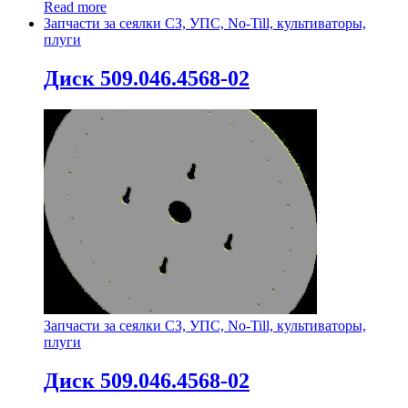
Read more
Запчасти за сеялки СЗ, УПС, No-Till, культиваторы,
плуги
Диск 509.046.4568-02
Запчасти за сеялки СЗ, УПС, No-Till, культиваторы,
плуги
Диск 509.046.4568-02