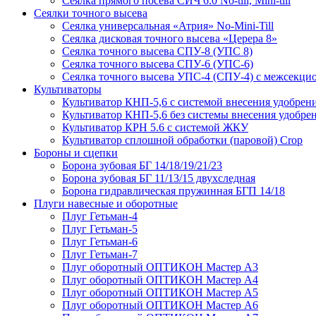
Сеялка прямого посева СИЧ 6.0 No-till, Mini-till
Сеялки точного высева
Сеялка универсальная «Атрия» No-Mini-Till
Сеялка дисковая точного высева «Церера 8»
Сеялка точного высева СПУ-8 (УПС 8)
Сеялка точного высева СПУ-6 (УПС-6)
Сеялка точного высева УПС-4 (СПУ-4) с межсекц
Культиваторы
Культиватор КНП-5,6 с системой внесения удобрен
Культиватор КНП-5,6 без системы внесения удобре
Культиватор КРН 5.6 с системой ЖКУ
Культиватор сплошной обработки (паровой) Crop
Бороны и сцепки
Борона зубовая БГ 14/18/19/21/23
Борона зубовая БГ 11/13/15 двухследная
Борона гидравлическая пружинная БГП 14/18
Плуги навесные и оборотные
Плуг Гетьман-4
Плуг Гетьман-5
Плуг Гетьман-6
Плуг Гетьман-7
Плуг оборотный ОПТИКОН Мастер А3
Плуг оборотный ОПТИКОН Мастер А4
Плуг оборотный ОПТИКОН Мастер А5
Плуг оборотный ОПТИКОН Мастер А6