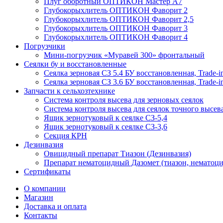
Плуг оборотный ОПТИКОН Мастер А7
Глубокорыхлитель ОПТИКОН Фаворит 2
Глубокорыхлитель ОПТИКОН Фаворит 2,5
Глубокорыхлитель ОПТИКОН Фаворит 3
Глубокорыхлитель ОПТИКОН Фаворит 4
Погрузчики
Мини-погрузчик «Муравей 300» фронтальный
Сеялки бу и восстановленные
Сеялка зерновая СЗ 5.4 БУ восстановленная, Trade-i
Сеялка зерновая СЗ 3.6 БУ восстановленная, Trade-i
Запчасти к сельхозтехнике
Система контроля высева для зерновых сеялок
Система контроля высева для сеялок точного высев
Ящик зернотуковый к сеялке СЗ-5,4
Ящик зернотуковый к сеялке СЗ-3,6
Секция КРН
Дезинвазия
Овицидный препарат Тиазон (Дезинвазия)
Препарат нематоцидный Дазомет (тиазон, нематоци
Сертификаты
О компании
Магазин
Доставка и оплата
Контакты