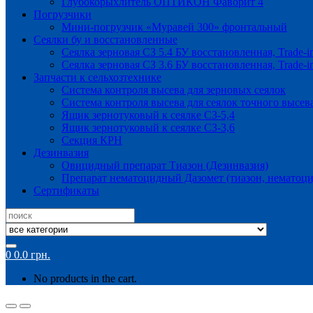
Глубокорыхлитель ОПТИКОН Фаворит 4
Погрузчики
Мини-погрузчик «Муравей 300» фронтальный
Сеялки бу и восстановленные
Сеялка зерновая СЗ 5.4 БУ восстановленная, Trade-i
Сеялка зерновая СЗ 3.6 БУ восстановленная, Trade-i
Запчасти к сельхозтехнике
Система контроля высева для зерновых сеялок
Система контроля высева для сеялок точного высев
Ящик зернотуковый к сеялке СЗ-5,4
Ящик зернотуковый к сеялке СЗ-3,6
Секция КРН
Дезинвазия
Овицидный препарат Тиазон (Дезинвазия)
Препарат нематоцидный Дазомет (тиазон, нематоци
Сертификаты
Search
for:
0
0.0
грн.
No products in the cart.