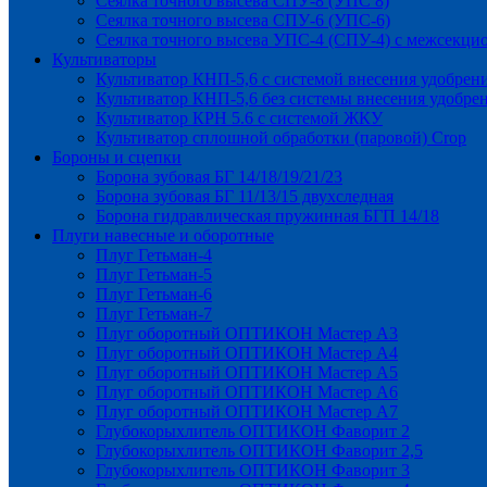
Сеялка точного высева СПУ-8 (УПС 8)
Сеялка точного высева СПУ-6 (УПС-6)
Сеялка точного высева УПС-4 (СПУ-4) с межсекц
Культиваторы
Культиватор КНП-5,6 с системой внесения удобрен
Культиватор КНП-5,6 без системы внесения удобре
Культиватор КРН 5.6 с системой ЖКУ
Культиватор сплошной обработки (паровой) Crop
Бороны и сцепки
Борона зубовая БГ 14/18/19/21/23
Борона зубовая БГ 11/13/15 двухследная
Борона гидравлическая пружинная БГП 14/18
Плуги навесные и оборотные
Плуг Гетьман-4
Плуг Гетьман-5
Плуг Гетьман-6
Плуг Гетьман-7
Плуг оборотный ОПТИКОН Мастер А3
Плуг оборотный ОПТИКОН Мастер А4
Плуг оборотный ОПТИКОН Мастер А5
Плуг оборотный ОПТИКОН Мастер А6
Плуг оборотный ОПТИКОН Мастер А7
Глубокорыхлитель ОПТИКОН Фаворит 2
Глубокорыхлитель ОПТИКОН Фаворит 2,5
Глубокорыхлитель ОПТИКОН Фаворит 3