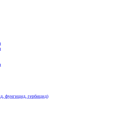
n
n
а
д, фунгицид, гербицид)