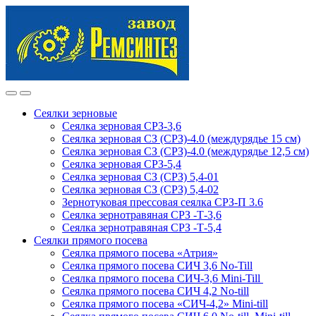
Skip
Skip
to
to
navigation
content
Сеялки зерновые
Сеялка зерновая СРЗ-3,6
Сеялка зерновая СЗ (СРЗ)-4.0 (междурядье 15 см)
Сеялка зерновая СЗ (СРЗ)-4.0 (междурядье 12,5 см)
Сеялка зерновая СРЗ-5,4
Сеялка зерновая СЗ (СРЗ) 5,4-01
Сеялка зерновая СЗ (СРЗ) 5,4-02
Зернотуковая прессовая сеялка СРЗ-П 3.6
Сеялка зернотравяная СРЗ -Т-3,6
Сеялка зернотравяная СРЗ -Т-5,4
Сеялки прямого посева
Сеялка прямого посева «Атрия»
Сеялка прямого посева СИЧ 3,6 No-Till
Сеялка прямого посева СИЧ-3,6 Mini-Till
Сеялка прямого посева СИЧ 4,2 No-till
Сеялка прямого посева «СИЧ-4,2» Mini-till