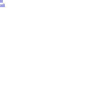
ий
ний