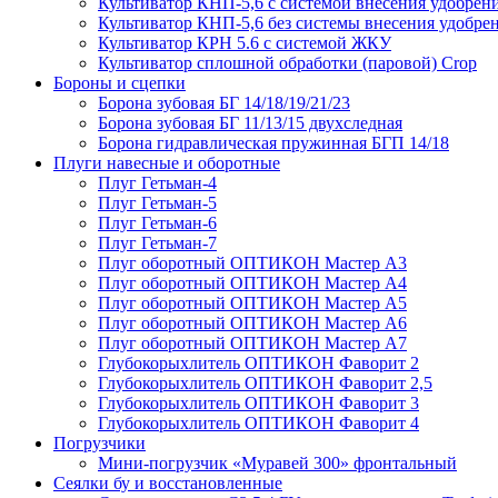
Культиватор КНП-5,6 с системой внесения удобрен
Культиватор КНП-5,6 без системы внесения удобре
Культиватор КРН 5.6 с системой ЖКУ
Культиватор сплошной обработки (паровой) Crop
Бороны и сцепки
Борона зубовая БГ 14/18/19/21/23
Борона зубовая БГ 11/13/15 двухследная
Борона гидравлическая пружинная БГП 14/18
Плуги навесные и оборотные
Плуг Гетьман-4
Плуг Гетьман-5
Плуг Гетьман-6
Плуг Гетьман-7
Плуг оборотный ОПТИКОН Мастер А3
Плуг оборотный ОПТИКОН Мастер А4
Плуг оборотный ОПТИКОН Мастер А5
Плуг оборотный ОПТИКОН Мастер А6
Плуг оборотный ОПТИКОН Мастер А7
Глубокорыхлитель ОПТИКОН Фаворит 2
Глубокорыхлитель ОПТИКОН Фаворит 2,5
Глубокорыхлитель ОПТИКОН Фаворит 3
Глубокорыхлитель ОПТИКОН Фаворит 4
Погрузчики
Мини-погрузчик «Муравей 300» фронтальный
Сеялки бу и восстановленные