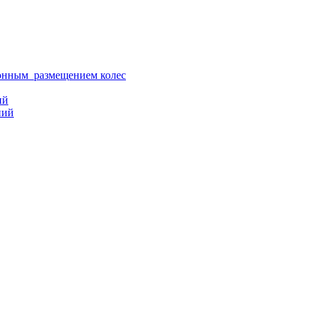
ионным размещением колес
ий
ний