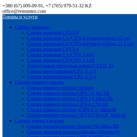
+380 (67) 009-09-91, +7 (705) 979-51-32 KZ
office@remsintez.com
Товары и услуги
Сеялки зерновые
Сеялка зерновая СРЗ-3,6
Сеялка зерновая СЗ (СРЗ)-4.0 (междурядье 15 см)
Сеялка зерновая СЗ (СРЗ)-4.0 (междурядье 12,5 см)
Сеялка зерновая СРЗ-5,4
Сеялка зерновая СЗ (СРЗ) 5,4-01
Сеялка зерновая СЗ (СРЗ) 5,4-02
Зернотуковая прессовая сеялка СРЗ-П 3.6
Сеялка зернотравяная СРЗ -Т-3,6
Сеялка зернотравяная СРЗ -Т-5,4
Сеялки прямого посева
Сеялка прямого посева «Атрия»
Сеялка прямого посева СИЧ 3,6 No-Till
Сеялка прямого посева СИЧ-3,6 Mini-Till
Сеялка прямого посева СИЧ 4,2 No-till
Сеялка прямого посева «СИЧ-4,2» Mini-till
Сеялка прямого посева СИЧ 6.0 No-till, Mini-till
Сеялки точного высева
Сеялка универсальная «Атрия» No-Mini-Till
Сеялка дисковая точного высева «Церера 8»