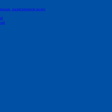
ионным размещением колес
ий
ний