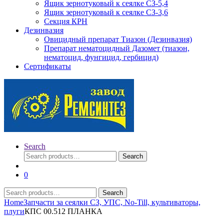
Ящик зернотуковый к сеялке СЗ-5,4
Ящик зернотуковый к сеялке СЗ-3,6
Секция КРН
Дезинвазия
Овицидный препарат Тиазон (Дезинвазия)
Препарат нематоцидный Дазомет (тиазон,
нематоцид, фунгицид, гербицид)
Сертификаты
Search
Search
Search
for:
0
Search
Search
for:
Home
Запчасти за сеялки СЗ, УПС, No-Till, культиваторы,
плуги
КПС 00.512 ПЛАНКА