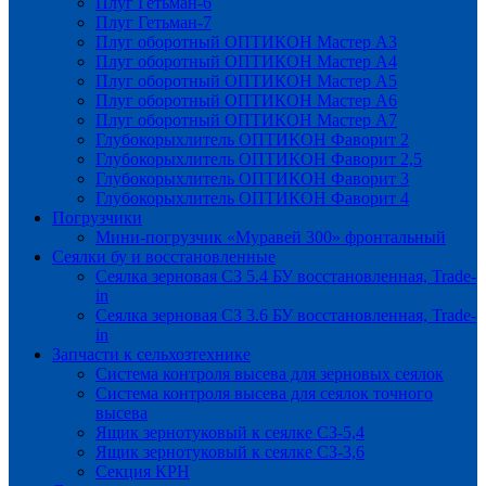
Плуг Гетьман-6
Плуг Гетьман-7
Плуг оборотный ОПТИКОН Мастер А3
Плуг оборотный ОПТИКОН Мастер А4
Плуг оборотный ОПТИКОН Мастер А5
Плуг оборотный ОПТИКОН Мастер А6
Плуг оборотный ОПТИКОН Мастер А7
Глубокорыхлитель ОПТИКОН Фаворит 2
Глубокорыхлитель ОПТИКОН Фаворит 2,5
Глубокорыхлитель ОПТИКОН Фаворит 3
Глубокорыхлитель ОПТИКОН Фаворит 4
Погрузчики
Мини-погрузчик «Муравей 300» фронтальный
Сеялки бу и восстановленные
Сеялка зерновая СЗ 5.4 БУ восстановленная, Trade-
in
Сеялка зерновая СЗ 3.6 БУ восстановленная, Trade-
in
Запчасти к сельхозтехнике
Система контроля высева для зерновых сеялок
Система контроля высева для сеялок точного
высева
Ящик зернотуковый к сеялке СЗ-5,4
Ящик зернотуковый к сеялке СЗ-3,6
Секция КРН