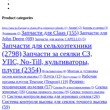
Product categories
Бороны и сцепки
(3)
Акции!
(2)
https://satu.kz/Zapasnye-chasti-dlya-pritsepnoj-tehniki
(1)
Запчасти для Claas
(155)
Запчасти для
Дезинвазия
(2)
John Deere
(69)
Запчасти для жаток CAPELLO
(5)
Запчасти для сельхозтехники
(2798)
Запчасти за сеялки СЗ,
УПС, No-Till, культиваторы,
плуги
(2354)
Монтаж и установка
Культиваторы
(4)
Рабочие
Плуги
(15)
систем контроля высева
(7)
Погрузчики
(1)
Резино-
органы плугов Текrоne (Текрон)
(19)
технические изделия
(57)
Сеялки
Сеялки бу и восстановленные
(3)
зерновые
(16)
Сеялки прямого посева
(9)
Сеялки точного высева
Система контроля высева для зерновых сеялок
(26)
(7)
Система контроля высева для сеялок точного высева
(59)