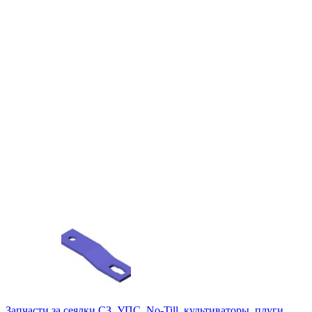
Запчасти за сеялки СЗ, УПС, No-Till, культиваторы, плуги