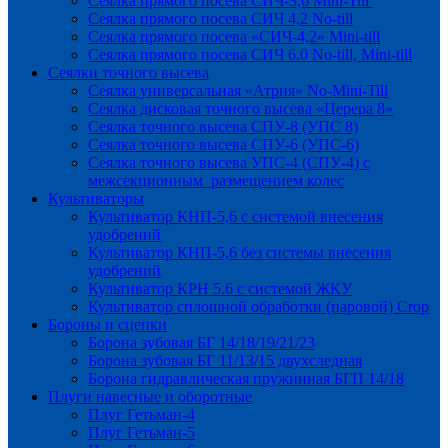
Сеялка прямого посева СИЧ-3,6 Mini-Till
Сеялка прямого посева СИЧ 4,2 No-till
Сеялка прямого посева «СИЧ-4,2» Mini-till
Сеялка прямого посева СИЧ 6.0 No-till, Mini-till
Сеялки точного высева
Сеялка универсальная «Атрия» No-Mini-Till
Сеялка дисковая точного высева «Церера 8»
Сеялка точного высева СПУ-8 (УПС 8)
Сеялка точного высева СПУ-6 (УПС-6)
Сеялка точного высева УПС-4 (СПУ-4) с
межсекционным размещением колес
Культиваторы
Культиватор КНП-5,6 с системой внесения
удобрений
Культиватор КНП-5,6 без системы внесения
удобрений
Культиватор КРН 5.6 с системой ЖКУ
Культиватор сплошной обработки (паровой) Crop
Бороны и сцепки
Борона зубовая БГ 14/18/19/21/23
Борона зубовая БГ 11/13/15 двухследная
Борона гидравлическая пружинная БГП 14/18
Плуги навесные и оборотные
Плуг Гетьман-4
Плуг Гетьман-5