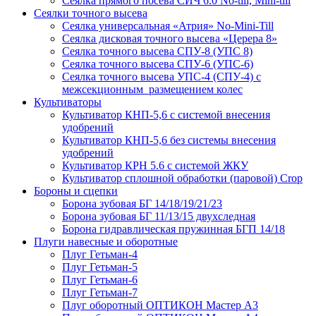
Сеялка прямого посева СИЧ 6.0 No-till, Mini-till
Сеялки точного высева
Сеялка универсальная «Атрия» No-Mini-Till
Сеялка дисковая точного высева «Церера 8»
Сеялка точного высева СПУ-8 (УПС 8)
Сеялка точного высева СПУ-6 (УПС-6)
Сеялка точного высева УПС-4 (СПУ-4) с
межсекционным размещением колес
Культиваторы
Культиватор КНП-5,6 с системой внесения
удобрений
Культиватор КНП-5,6 без системы внесения
удобрений
Культиватор КРН 5.6 с системой ЖКУ
Культиватор сплошной обработки (паровой) Crop
Бороны и сцепки
Борона зубовая БГ 14/18/19/21/23
Борона зубовая БГ 11/13/15 двухследная
Борона гидравлическая пружинная БГП 14/18
Плуги навесные и оборотные
Плуг Гетьман-4
Плуг Гетьман-5
Плуг Гетьман-6
Плуг Гетьман-7
Плуг оборотный ОПТИКОН Мастер А3