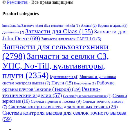
©
Ремсинтез
- Все права защищены
Product categories
Бороны и сцепки
(3)
Акции!
(2)
https://satu.kz/Zapasnye-chasti-dlya-pritsepnoj-tehniki
(1)
Запчасти для Claas
(155)
Запчасти для
Дезинвазия
(2)
John Deere
(69)
Запчасти для жаток CAPELLO
(5)
Запчасти для сельхозтехники
(2798)
Запчасти за сеялки СЗ,
УПС, No-Till, культиваторы,
плуги
(2354)
Монтаж и установка
Культиваторы
(4)
Рабочие
Плуги
(15)
систем контроля высева
(7)
Погрузчики
(1)
Резино-
органы плугов Текrоne (Текрон)
(19)
технические изделия
(57)
Сеялки
Сеялки бу и восстановленные
(3)
зерновые
(16)
Сеялки прямого посева
(9)
Сеялки точного высева
Система контроля высева для зерновых сеялок
(26)
(7)
Система контроля высева для сеялок точного высева
(59)