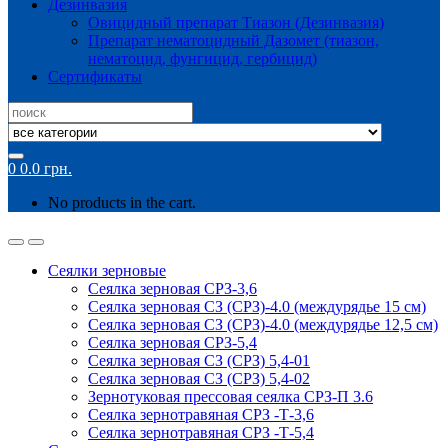
Дезинвазия
Овицидный препарат Тиазон (Дезинвазия)
Препарат нематоцидный Дазомет (тиазон,
нематоцид, фунгицид, гербицид)
Сертификаты
Search
for:
0
0.0
грн.
No products in the cart.
Сеялки зерновые
Сеялка зерновая СРЗ-3,6
Сеялка зерновая СЗ (СРЗ)-4.0 (междурядье 15 см)
Сеялка зерновая СЗ (СРЗ)-4.0 (междурядье 12,5 см)
Сеялка зерновая СРЗ-5,4
Сеялка зерновая СЗ (СРЗ) 5,4-01
Сеялка зерновая СЗ (СРЗ) 5,4-02
Зернотуковая прессовая сеялка СРЗ-П 3.6
Сеялка зернотравяная СРЗ -Т-3,6
Сеялка зернотравяная СРЗ -Т-5,4