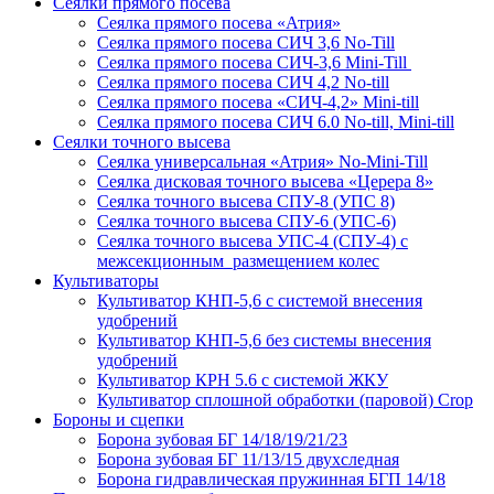
Сеялки прямого посева
Сеялка прямого посева «Атрия»
Сеялка прямого посева СИЧ 3,6 No-Till
Сеялка прямого посева СИЧ-3,6 Mini-Till
Сеялка прямого посева СИЧ 4,2 No-till
Сеялка прямого посева «СИЧ-4,2» Mini-till
Сеялка прямого посева СИЧ 6.0 No-till, Mini-till
Сеялки точного высева
Сеялка универсальная «Атрия» No-Mini-Till
Сеялка дисковая точного высева «Церера 8»
Сеялка точного высева СПУ-8 (УПС 8)
Сеялка точного высева СПУ-6 (УПС-6)
Сеялка точного высева УПС-4 (СПУ-4) с
межсекционным размещением колес
Культиваторы
Культиватор КНП-5,6 с системой внесения
удобрений
Культиватор КНП-5,6 без системы внесения
удобрений
Культиватор КРН 5.6 с системой ЖКУ
Культиватор сплошной обработки (паровой) Crop
Бороны и сцепки
Борона зубовая БГ 14/18/19/21/23
Борона зубовая БГ 11/13/15 двухследная
Борона гидравлическая пружинная БГП 14/18