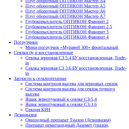
Плуг оборотный ОПТИКОН Мастер А4
Плуг оборотный ОПТИКОН Мастер А5
Плуг оборотный ОПТИКОН Мастер А6
Плуг оборотный ОПТИКОН Мастер А7
Глубокорыхлитель ОПТИКОН Фаворит 2
Глубокорыхлитель ОПТИКОН Фаворит 2,5
Глубокорыхлитель ОПТИКОН Фаворит 3
Глубокорыхлитель ОПТИКОН Фаворит 4
Погрузчики
Мини-погрузчик «Муравей 300» фронтальный
Сеялки бу и восстановленные
Сеялка зерновая СЗ 5.4 БУ восстановленная, Trade-
in
Сеялка зерновая СЗ 3.6 БУ восстановленная, Trade-
in
Запчасти к сельхозтехнике
Система контроля высева для зерновых сеялок
Система контроля высева для сеялок точного
высева
Ящик зернотуковый к сеялке СЗ-5,4
Ящик зернотуковый к сеялке СЗ-3,6
Секция КРН
Дезинвазия
Овицидный препарат Тиазон (Дезинвазия)
Препарат нематоцидный Дазомет (тиазон,