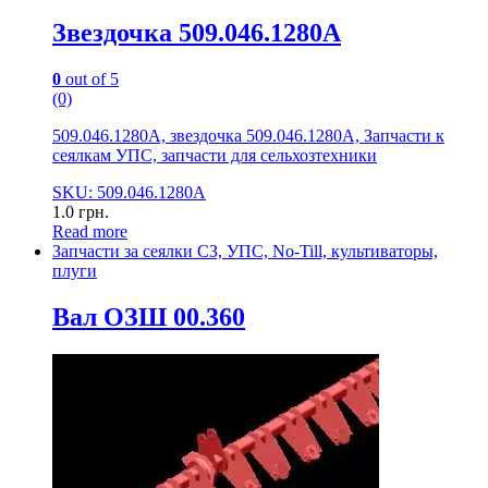
Звездочка 509.046.1280А
0
out of 5
(0)
509.046.1280А, звездочка 509.046.1280А, Запчасти к
сеялкам УПС, запчасти для сельхозтехники
SKU: 509.046.1280А
1.0
грн.
Read more
Запчасти за сеялки СЗ, УПС, No-Till, культиваторы,
плуги
Вал ОЗШ 00.360