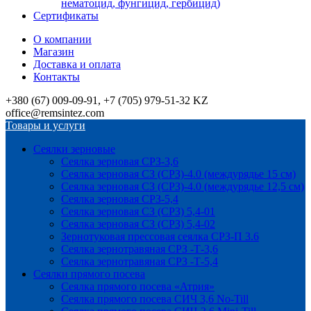
нематоцид, фунгицид, гербицид)
Сертификаты
О компании
Магазин
Доставка и оплата
Контакты
+380 (67) 009-09-91, +7 (705) 979-51-32 KZ
office@remsintez.com
Товары и услуги
Сеялки зерновые
Сеялка зерновая СРЗ-3,6
Сеялка зерновая СЗ (СРЗ)-4.0 (междурядье 15 см)
Сеялка зерновая СЗ (СРЗ)-4.0 (междурядье 12,5 см)
Сеялка зерновая СРЗ-5,4
Сеялка зерновая СЗ (СРЗ) 5,4-01
Сеялка зерновая СЗ (СРЗ) 5,4-02
Зернотуковая прессовая сеялка СРЗ-П 3.6
Сеялка зернотравяная СРЗ -Т-3,6
Сеялка зернотравяная СРЗ -Т-5,4
Сеялки прямого посева
Сеялка прямого посева «Атрия»
Сеялка прямого посева СИЧ 3,6 No-Till