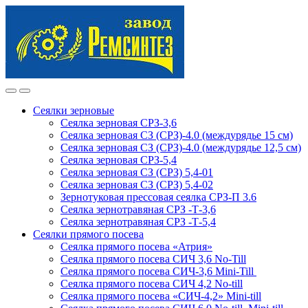
Skip
Skip
to
to
navigation
content
Сеялки зерновые
Сеялка зерновая СРЗ-3,6
Сеялка зерновая СЗ (СРЗ)-4.0 (междурядье 15 см)
Сеялка зерновая СЗ (СРЗ)-4.0 (междурядье 12,5 см)
Сеялка зерновая СРЗ-5,4
Сеялка зерновая СЗ (СРЗ) 5,4-01
Сеялка зерновая СЗ (СРЗ) 5,4-02
Зернотуковая прессовая сеялка СРЗ-П 3.6
Сеялка зернотравяная СРЗ -Т-3,6
Сеялка зернотравяная СРЗ -Т-5,4
Сеялки прямого посева
Сеялка прямого посева «Атрия»
Сеялка прямого посева СИЧ 3,6 No-Till
Сеялка прямого посева СИЧ-3,6 Mini-Till
Сеялка прямого посева СИЧ 4,2 No-till
Сеялка прямого посева «СИЧ-4,2» Mini-till