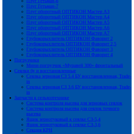
Плуг Гетьман-6
Плуг Гетьман-7
Плуг оборотный ОПТИКОН Мастер А3
Плуг оборотный ОПТИКОН Мастер А4
Плуг оборотный ОПТИКОН Мастер А5
Плуг оборотный ОПТИКОН Мастер А6
Плуг оборотный ОПТИКОН Мастер А7
Глубокорыхлитель ОПТИКОН Фаворит 2
Глубокорыхлитель ОПТИКОН Фаворит 2,5
Глубокорыхлитель ОПТИКОН Фаворит 3
Глубокорыхлитель ОПТИКОН Фаворит 4
Погрузчики
Мини-погрузчик «Муравей 300» фронтальный
Сеялки бу и восстановленные
Сеялка зерновая СЗ 5.4 БУ восстановленная, Trade-
in
Сеялка зерновая СЗ 3.6 БУ восстановленная, Trade-
in
Запчасти к сельхозтехнике
Система контроля высева для зерновых сеялок
Система контроля высева для сеялок точного
высева
Ящик зернотуковый к сеялке СЗ-5,4
Ящик зернотуковый к сеялке СЗ-3,6
Секция КРН