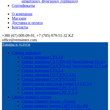
нематоцид, фунгицид, гербицид)
Сертификаты
О компании
Магазин
Доставка и оплата
Контакты
+380 (67) 009-09-91, +7 (705) 979-51-32 KZ
office@remsintez.com
Товары и услуги
Сеялки зерновые
Сеялка зерновая СРЗ-3,6
Сеялка зерновая СЗ (СРЗ)-4.0 (междурядье 15 см)
Сеялка зерновая СЗ (СРЗ)-4.0 (междурядье 12,5 см)
Сеялка зерновая СРЗ-5,4
Сеялка зерновая СЗ (СРЗ) 5,4-01
Сеялка зерновая СЗ (СРЗ) 5,4-02
Зернотуковая прессовая сеялка СРЗ-П 3.6
Сеялка зернотравяная СРЗ -Т-3,6
Сеялка зернотравяная СРЗ -Т-5,4
Сеялки прямого посева
Сеялка прямого посева «Атрия»
Сеялка прямого посева СИЧ 3,6 No-Till