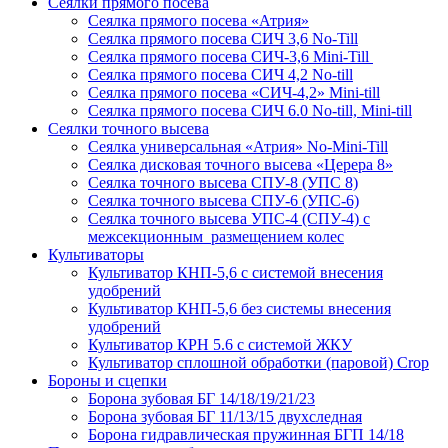
Сеялки прямого посева
Сеялка прямого посева «Атрия»
Сеялка прямого посева СИЧ 3,6 No-Till
Сеялка прямого посева СИЧ-3,6 Mini-Till
Сеялка прямого посева СИЧ 4,2 No-till
Сеялка прямого посева «СИЧ-4,2» Mini-till
Сеялка прямого посева СИЧ 6.0 No-till, Mini-till
Сеялки точного высева
Сеялка универсальная «Атрия» No-Mini-Till
Сеялка дисковая точного высева «Церера 8»
Сеялка точного высева СПУ-8 (УПС 8)
Сеялка точного высева СПУ-6 (УПС-6)
Сеялка точного высева УПС-4 (СПУ-4) с
межсекционным размещением колес
Культиваторы
Культиватор КНП-5,6 с системой внесения
удобрений
Культиватор КНП-5,6 без системы внесения
удобрений
Культиватор КРН 5.6 с системой ЖКУ
Культиватор сплошной обработки (паровой) Crop
Бороны и сцепки
Борона зубовая БГ 14/18/19/21/23
Борона зубовая БГ 11/13/15 двухследная
Борона гидравлическая пружинная БГП 14/18