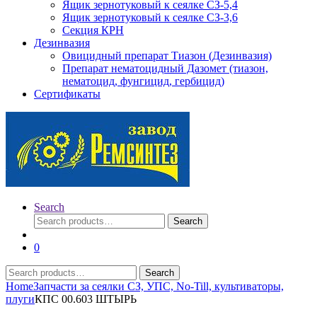
Ящик зернотуковый к сеялке СЗ-5,4
Ящик зернотуковый к сеялке СЗ-3,6
Секция КРН
Дезинвазия
Овицидный препарат Тиазон (Дезинвазия)
Препарат нематоцидный Дазомет (тиазон,
нематоцид, фунгицид, гербицид)
Сертификаты
Search
Search
Search
for:
0
Search
Search
for:
Home
Запчасти за сеялки СЗ, УПС, No-Till, культиваторы,
плуги
КПС 00.603 ШТЫРЬ