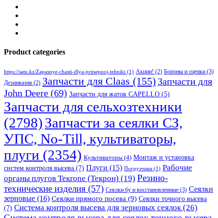
Product categories
Бороны и сцепки
(3)
Акции!
(2)
https://satu.kz/Zapasnye-chasti-dlya-pritsepnoj-tehniki
(1)
Запчасти для Claas
(155)
Запчасти для
Дезинвазия
(2)
John Deere
(69)
Запчасти для жаток CAPELLO
(5)
Запчасти для сельхозтехники
(2798)
Запчасти за сеялки СЗ,
УПС, No-Till, культиваторы,
плуги
(2354)
Монтаж и установка
Культиваторы
(4)
Рабочие
Плуги
(15)
систем контроля высева
(7)
Погрузчики
(1)
Резино-
органы плугов Текrоne (Текрон)
(19)
технические изделия
(57)
Сеялки
Сеялки бу и восстановленные
(3)
зерновые
(16)
Сеялки прямого посева
(9)
Сеялки точного высева
Система контроля высева для зерновых сеялок
(26)
(7)
Система контроля высева для сеялок точного высева