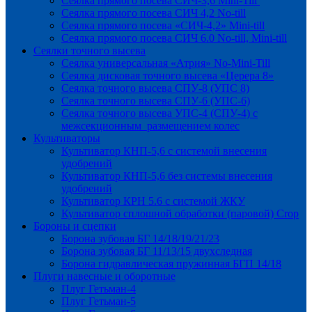
Сеялка прямого посева СИЧ-3,6 Mini-Till
Сеялка прямого посева СИЧ 4,2 No-till
Сеялка прямого посева «СИЧ-4,2» Mini-till
Сеялка прямого посева СИЧ 6.0 No-till, Mini-till
Сеялки точного высева
Сеялка универсальная «Атрия» No-Mini-Till
Сеялка дисковая точного высева «Церера 8»
Сеялка точного высева СПУ-8 (УПС 8)
Сеялка точного высева СПУ-6 (УПС-6)
Сеялка точного высева УПС-4 (СПУ-4) с
межсекционным размещением колес
Культиваторы
Культиватор КНП-5,6 с системой внесения
удобрений
Культиватор КНП-5,6 без системы внесения
удобрений
Культиватор КРН 5.6 с системой ЖКУ
Культиватор сплошной обработки (паровой) Crop
Бороны и сцепки
Борона зубовая БГ 14/18/19/21/23
Борона зубовая БГ 11/13/15 двухследная
Борона гидравлическая пружинная БГП 14/18
Плуги навесные и оборотные
Плуг Гетьман-4
Плуг Гетьман-5