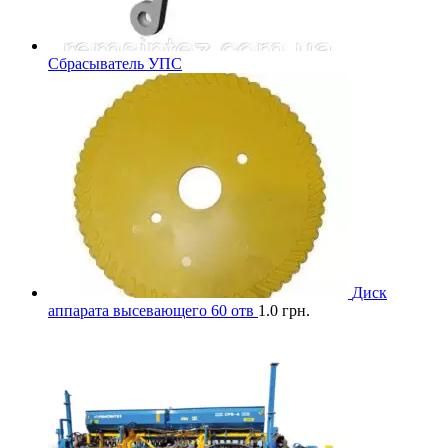
Сбрасыватель УПС
Диск
аппарата высевающего 60 отв
1.0
грн.