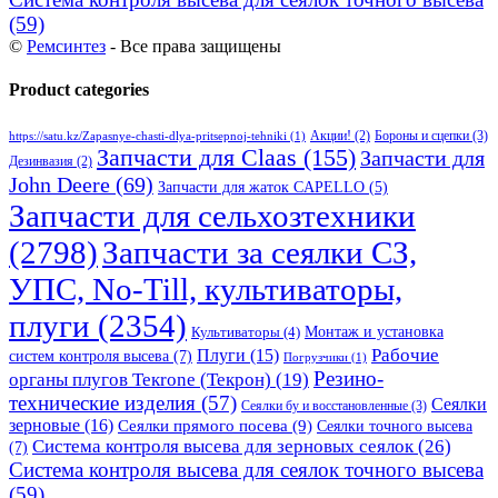
(59)
©
Ремсинтез
- Все права защищены
Product categories
Бороны и сцепки
(3)
Акции!
(2)
https://satu.kz/Zapasnye-chasti-dlya-pritsepnoj-tehniki
(1)
Запчасти для Claas
(155)
Запчасти для
Дезинвазия
(2)
John Deere
(69)
Запчасти для жаток CAPELLO
(5)
Запчасти для сельхозтехники
(2798)
Запчасти за сеялки СЗ,
УПС, No-Till, культиваторы,
плуги
(2354)
Монтаж и установка
Культиваторы
(4)
Рабочие
Плуги
(15)
систем контроля высева
(7)
Погрузчики
(1)
Резино-
органы плугов Текrоne (Текрон)
(19)
технические изделия
(57)
Сеялки
Сеялки бу и восстановленные
(3)
зерновые
(16)
Сеялки прямого посева
(9)
Сеялки точного высева
Система контроля высева для зерновых сеялок
(26)
(7)
Система контроля высева для сеялок точного высева
(59)