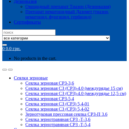
Дезинвазия
Овицидный препарат Тиазон (Дезинвазия)
Препарат нематоцидный Дазомет (тиазон,
нематоцид, фунгицид, гербицид)
Сертификаты
Search
for:
0
0.0
грн.
No products in the cart.
Сеялки зерновые
Сеялка зерновая СРЗ-3,6
Сеялка зерновая СЗ (СРЗ)-4.0 (междурядье 15 см)
Сеялка зерновая СЗ (СРЗ)-4.0 (междурядье 12,5 см)
Сеялка зерновая СРЗ-5,4
Сеялка зерновая СЗ (СРЗ) 5,4-01
Сеялка зерновая СЗ (СРЗ) 5,4-02
Зернотуковая прессовая сеялка СРЗ-П 3.6
Сеялка зернотравяная СРЗ -Т-3,6
Сеялка зернотравяная СРЗ -Т-5,4