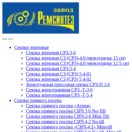
Skip
Skip
to
to
navigation
content
Сеялки зерновые
Сеялка зерновая СРЗ-3,6
Сеялка зерновая СЗ (СРЗ)-4.0 (междурядье 15 см)
Сеялка зерновая СЗ (СРЗ)-4.0 (междурядье 12,5 см)
Сеялка зерновая СРЗ-5,4
Сеялка зерновая СЗ (СРЗ) 5,4-01
Сеялка зерновая СЗ (СРЗ) 5,4-02
Зернотуковая прессовая сеялка СРЗ-П 3.6
Сеялка зернотравяная СРЗ -Т-3,6
Сеялка зернотравяная СРЗ -Т-5,4
Сеялки прямого посева
Сеялка прямого посева «Атрия»
Сеялка прямого посева СИЧ 3,6 No-Till
Сеялка прямого посева СИЧ-3,6 Mini-Till
Сеялка прямого посева СИЧ 4,2 No-till
Сеялка прямого посева «СИЧ-4,2» Mini-till