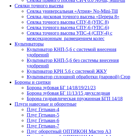
Сеялка прямого посева СИЧ 6.0 No-till, Mini-till
Сеялки точного высева
Сеялка универсальная «Атрия» No-Mini-Till
Сеялка дисковая точного высева «Церера 8»
Сеялка точного высева СПУ-8 (УПС 8)
Сеялка точного высева СПУ-6 (УПС-6)
Сеялка точного высева УПС-4 (СПУ-4) с
межсекционным размещением колес
Культиваторы
Культиватор КНП-5,6 с системой внесения
удобрений
Культиватор КНП-5,6 без системы внесения
удобрений
Культиватор КРН 5.6 с системой ЖКУ
Культиватор сплошной обработки (паровой) Crop
Бороны и сцепки
Борона зубовая БГ 14/18/19/21/23
Борона зубовая БГ 11/13/15 двухследная
Борона гидравлическая пружинная БГП 14/18
Плуги навесные и оборотные
Плуг Гетьман-4
Плуг Гетьман-5
Плуг Гетьман-6
Плуг Гетьман-7
Плуг оборотный ОПТИКОН Мастер А3