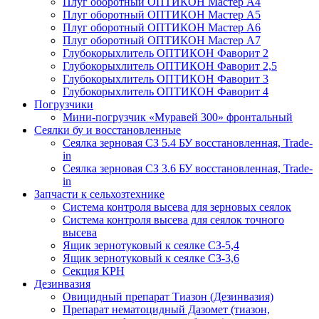
Плуг оборотный ОПТИКОН Мастер А4
Плуг оборотный ОПТИКОН Мастер А5
Плуг оборотный ОПТИКОН Мастер А6
Плуг оборотный ОПТИКОН Мастер А7
Глубокорыхлитель ОПТИКОН Фаворит 2
Глубокорыхлитель ОПТИКОН Фаворит 2,5
Глубокорыхлитель ОПТИКОН Фаворит 3
Глубокорыхлитель ОПТИКОН Фаворит 4
Погрузчики
Мини-погрузчик «Муравей 300» фронтальный
Сеялки бу и восстановленные
Сеялка зерновая СЗ 5.4 БУ восстановленная, Trade-
in
Сеялка зерновая СЗ 3.6 БУ восстановленная, Trade-
in
Запчасти к сельхозтехнике
Система контроля высева для зерновых сеялок
Система контроля высева для сеялок точного
высева
Ящик зернотуковый к сеялке СЗ-5,4
Ящик зернотуковый к сеялке СЗ-3,6
Секция КРН
Дезинвазия
Овицидный препарат Тиазон (Дезинвазия)
Препарат нематоцидный Дазомет (тиазон,