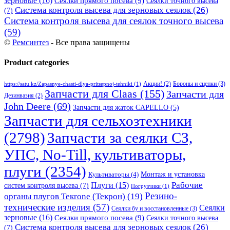
зерновые
(16)
Сеялки прямого посева
(9)
Сеялки точного высева
Система контроля высева для зерновых сеялок
(26)
(7)
Система контроля высева для сеялок точного высева
(59)
©
Ремсинтез
- Все права защищены
Product categories
Бороны и сцепки
(3)
Акции!
(2)
https://satu.kz/Zapasnye-chasti-dlya-pritsepnoj-tehniki
(1)
Запчасти для Claas
(155)
Запчасти для
Дезинвазия
(2)
John Deere
(69)
Запчасти для жаток CAPELLO
(5)
Запчасти для сельхозтехники
(2798)
Запчасти за сеялки СЗ,
УПС, No-Till, культиваторы,
плуги
(2354)
Монтаж и установка
Культиваторы
(4)
Рабочие
Плуги
(15)
систем контроля высева
(7)
Погрузчики
(1)
Резино-
органы плугов Текrоne (Текрон)
(19)
технические изделия
(57)
Сеялки
Сеялки бу и восстановленные
(3)
зерновые
(16)
Сеялки прямого посева
(9)
Сеялки точного высева
Система контроля высева для зерновых сеялок
(26)
(7)