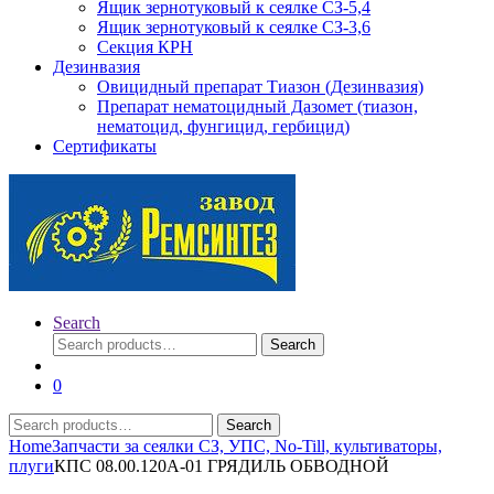
Ящик зернотуковый к сеялке СЗ-5,4
Ящик зернотуковый к сеялке СЗ-3,6
Секция КРН
Дезинвазия
Овицидный препарат Тиазон (Дезинвазия)
Препарат нематоцидный Дазомет (тиазон,
нематоцид, фунгицид, гербицид)
Сертификаты
Search
Search
Search
for:
0
Search
Search
for:
Home
Запчасти за сеялки СЗ, УПС, No-Till, культиваторы,
плуги
КПС 08.00.120А-01 ГРЯДИЛЬ ОБВОДНОЙ