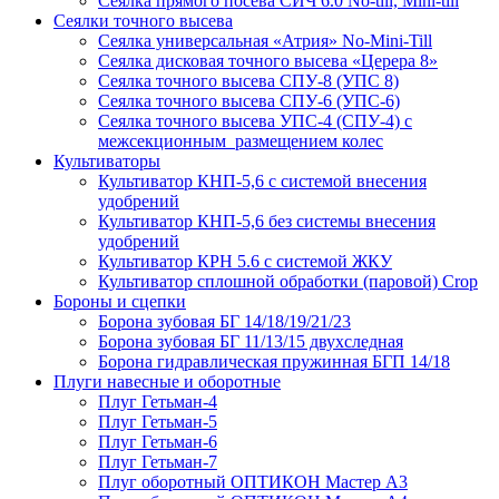
Сеялка прямого посева СИЧ 6.0 No-till, Mini-till
Сеялки точного высева
Сеялка универсальная «Атрия» No-Mini-Till
Сеялка дисковая точного высева «Церера 8»
Сеялка точного высева СПУ-8 (УПС 8)
Сеялка точного высева СПУ-6 (УПС-6)
Сеялка точного высева УПС-4 (СПУ-4) с
межсекционным размещением колес
Культиваторы
Культиватор КНП-5,6 с системой внесения
удобрений
Культиватор КНП-5,6 без системы внесения
удобрений
Культиватор КРН 5.6 с системой ЖКУ
Культиватор сплошной обработки (паровой) Crop
Бороны и сцепки
Борона зубовая БГ 14/18/19/21/23
Борона зубовая БГ 11/13/15 двухследная
Борона гидравлическая пружинная БГП 14/18
Плуги навесные и оборотные
Плуг Гетьман-4
Плуг Гетьман-5
Плуг Гетьман-6
Плуг Гетьман-7
Плуг оборотный ОПТИКОН Мастер А3