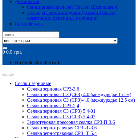
Дезинвазия
Овицидный препарат Тиазон (Дезинвазия)
Препарат нематоцидный Дазомет (тиазон,
нематоцид, фунгицид, гербицид)
Сертификаты
Search
for:
0
0.0
грн.
No products in the cart.
Сеялки зерновые
Сеялка зерновая СРЗ-3,6
Сеялка зерновая СЗ (СРЗ)-4.0 (междурядье 15 см)
Сеялка зерновая СЗ (СРЗ)-4.0 (междурядье 12,5 см)
Сеялка зерновая СРЗ-5,4
Сеялка зерновая СЗ (СРЗ) 5,4-01
Сеялка зерновая СЗ (СРЗ) 5,4-02
Зернотуковая прессовая сеялка СРЗ-П 3.6
Сеялка зернотравяная СРЗ -Т-3,6
Сеялка зернотравяная СРЗ -Т-5,4