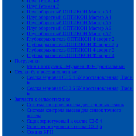
Плуг Гетьман-6
Плуг Гетьман-7
Плуг оборотный ОПТИКОН Мастер А3
Плуг оборотный ОПТИКОН Мастер А4
Плуг оборотный ОПТИКОН Мастер А5
Плуг оборотный ОПТИКОН Мастер А6
Плуг оборотный ОПТИКОН Мастер А7
Глубокорыхлитель ОПТИКОН Фаворит 2
Глубокорыхлитель ОПТИКОН Фаворит 2,5
Глубокорыхлитель ОПТИКОН Фаворит 3
Глубокорыхлитель ОПТИКОН Фаворит 4
Погрузчики
Мини-погрузчик «Муравей 300» фронтальный
Сеялки бу и восстановленные
Сеялка зерновая СЗ 5.4 БУ восстановленная, Trade-
in
Сеялка зерновая СЗ 3.6 БУ восстановленная, Trade-
in
Запчасти к сельхозтехнике
Система контроля высева для зерновых сеялок
Система контроля высева для сеялок точного
высева
Ящик зернотуковый к сеялке СЗ-5,4
Ящик зернотуковый к сеялке СЗ-3,6
Секция КРН