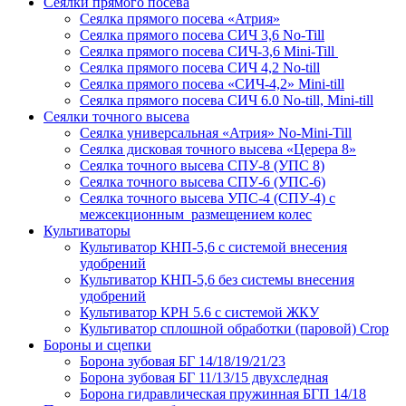
Сеялки прямого посева
Сеялка прямого посева «Атрия»
Сеялка прямого посева СИЧ 3,6 No-Till
Сеялка прямого посева СИЧ-3,6 Mini-Till
Сеялка прямого посева СИЧ 4,2 No-till
Сеялка прямого посева «СИЧ-4,2» Mini-till
Сеялка прямого посева СИЧ 6.0 No-till, Mini-till
Сеялки точного высева
Сеялка универсальная «Атрия» No-Mini-Till
Сеялка дисковая точного высева «Церера 8»
Сеялка точного высева СПУ-8 (УПС 8)
Сеялка точного высева СПУ-6 (УПС-6)
Сеялка точного высева УПС-4 (СПУ-4) с
межсекционным размещением колес
Культиваторы
Культиватор КНП-5,6 с системой внесения
удобрений
Культиватор КНП-5,6 без системы внесения
удобрений
Культиватор КРН 5.6 с системой ЖКУ
Культиватор сплошной обработки (паровой) Crop
Бороны и сцепки
Борона зубовая БГ 14/18/19/21/23
Борона зубовая БГ 11/13/15 двухследная
Борона гидравлическая пружинная БГП 14/18