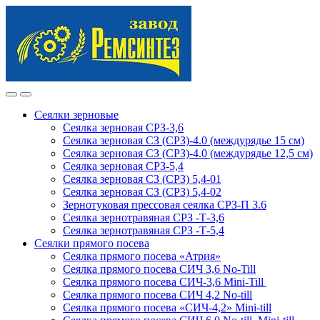
Skip
Skip
to
to
navigation
content
Сеялки зерновые
Сеялка зерновая СРЗ-3,6
Сеялка зерновая СЗ (СРЗ)-4.0 (междурядье 15 см)
Сеялка зерновая СЗ (СРЗ)-4.0 (междурядье 12,5 см)
Сеялка зерновая СРЗ-5,4
Сеялка зерновая СЗ (СРЗ) 5,4-01
Сеялка зерновая СЗ (СРЗ) 5,4-02
Зернотуковая прессовая сеялка СРЗ-П 3.6
Сеялка зернотравяная СРЗ -Т-3,6
Сеялка зернотравяная СРЗ -Т-5,4
Сеялки прямого посева
Сеялка прямого посева «Атрия»
Сеялка прямого посева СИЧ 3,6 No-Till
Сеялка прямого посева СИЧ-3,6 Mini-Till
Сеялка прямого посева СИЧ 4,2 No-till
Сеялка прямого посева «СИЧ-4,2» Mini-till