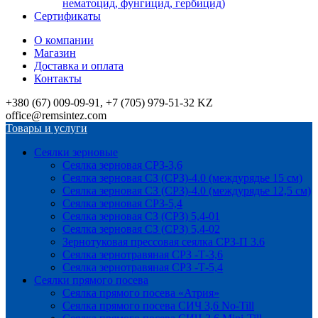
нематоцид, фунгицид, гербицид)
Сертификаты
О компании
Магазин
Доставка и оплата
Контакты
+380 (67) 009-09-91, +7 (705) 979-51-32 KZ
office@remsintez.com
Товары и услуги
Сеялки зерновые
Сеялка зерновая СРЗ-3,6
Сеялка зерновая СЗ (СРЗ)-4.0 (междурядье 15 см)
Сеялка зерновая СЗ (СРЗ)-4.0 (междурядье 12,5 см)
Сеялка зерновая СРЗ-5,4
Сеялка зерновая СЗ (СРЗ) 5,4-01
Сеялка зерновая СЗ (СРЗ) 5,4-02
Зернотуковая прессовая сеялка СРЗ-П 3.6
Сеялка зернотравяная СРЗ -Т-3,6
Сеялка зернотравяная СРЗ -Т-5,4
Сеялки прямого посева
Сеялка прямого посева «Атрия»
Сеялка прямого посева СИЧ 3,6 No-Till