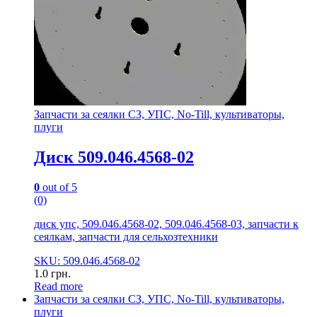
Запчасти за сеялки СЗ, УПС, No-Till, культиваторы,
плуги
Диск 509.046.4568-02
0
out of 5
(0)
диск упс, 509.046.4568-02, 509.046.4568-03, запчасти к
сеялкам, запчасти для сельхозтехники
SKU: 509.046.4568-02
1.0
грн.
Read more
Запчасти за сеялки СЗ, УПС, No-Till, культиваторы,
плуги