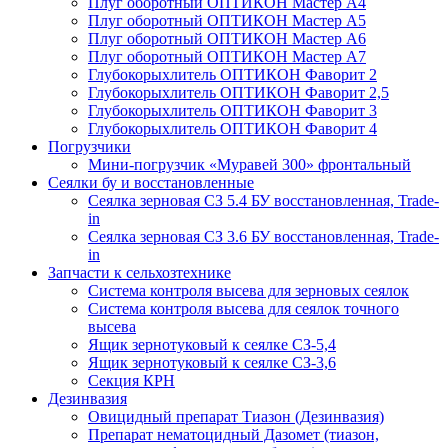
Плуг оборотный ОПТИКОН Мастер А4
Плуг оборотный ОПТИКОН Мастер А5
Плуг оборотный ОПТИКОН Мастер А6
Плуг оборотный ОПТИКОН Мастер А7
Глубокорыхлитель ОПТИКОН Фаворит 2
Глубокорыхлитель ОПТИКОН Фаворит 2,5
Глубокорыхлитель ОПТИКОН Фаворит 3
Глубокорыхлитель ОПТИКОН Фаворит 4
Погрузчики
Мини-погрузчик «Муравей 300» фронтальный
Сеялки бу и восстановленные
Сеялка зерновая СЗ 5.4 БУ восстановленная, Trade-
in
Сеялка зерновая СЗ 3.6 БУ восстановленная, Trade-
in
Запчасти к сельхозтехнике
Система контроля высева для зерновых сеялок
Система контроля высева для сеялок точного
высева
Ящик зернотуковый к сеялке СЗ-5,4
Ящик зернотуковый к сеялке СЗ-3,6
Секция КРН
Дезинвазия
Овицидный препарат Тиазон (Дезинвазия)
Препарат нематоцидный Дазомет (тиазон,