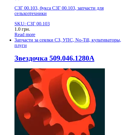
СЗГ 00.103, букса СЗГ 00.103, запчасти для
сельхозтехники
SKU: СЗГ 00.103
1.0
грн.
Read more
Запчасти за сеялки СЗ, УПС, No-Till, культиваторы,
плуги
Звездочка 509.046.1280А