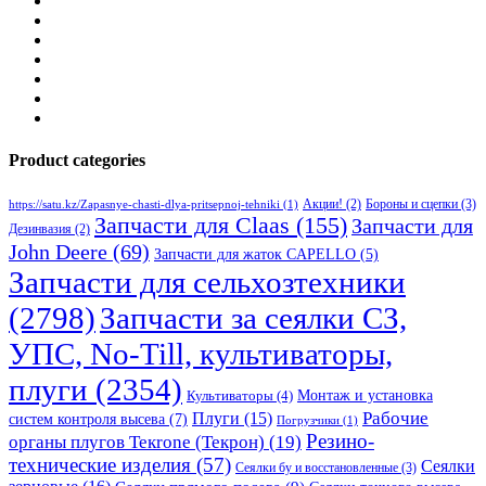
Product categories
Бороны и сцепки
(3)
Акции!
(2)
https://satu.kz/Zapasnye-chasti-dlya-pritsepnoj-tehniki
(1)
Запчасти для Claas
(155)
Запчасти для
Дезинвазия
(2)
John Deere
(69)
Запчасти для жаток CAPELLO
(5)
Запчасти для сельхозтехники
(2798)
Запчасти за сеялки СЗ,
УПС, No-Till, культиваторы,
плуги
(2354)
Монтаж и установка
Культиваторы
(4)
Рабочие
Плуги
(15)
систем контроля высева
(7)
Погрузчики
(1)
Резино-
органы плугов Текrоne (Текрон)
(19)
технические изделия
(57)
Сеялки
Сеялки бу и восстановленные
(3)