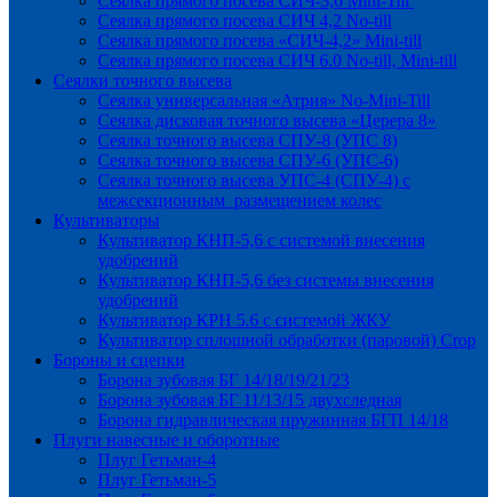
Сеялка прямого посева СИЧ-3,6 Mini-Till
Сеялка прямого посева СИЧ 4,2 No-till
Сеялка прямого посева «СИЧ-4,2» Mini-till
Сеялка прямого посева СИЧ 6.0 No-till, Mini-till
Сеялки точного высева
Сеялка универсальная «Атрия» No-Mini-Till
Сеялка дисковая точного высева «Церера 8»
Сеялка точного высева СПУ-8 (УПС 8)
Сеялка точного высева СПУ-6 (УПС-6)
Сеялка точного высева УПС-4 (СПУ-4) с
межсекционным размещением колес
Культиваторы
Культиватор КНП-5,6 с системой внесения
удобрений
Культиватор КНП-5,6 без системы внесения
удобрений
Культиватор КРН 5.6 с системой ЖКУ
Культиватор сплошной обработки (паровой) Crop
Бороны и сцепки
Борона зубовая БГ 14/18/19/21/23
Борона зубовая БГ 11/13/15 двухследная
Борона гидравлическая пружинная БГП 14/18
Плуги навесные и оборотные
Плуг Гетьман-4
Плуг Гетьман-5