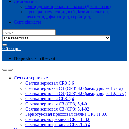
Дезинвазия
Овицидный препарат Тиазон (Дезинвазия)
Препарат нематоцидный Дазомет (тиазон,
нематоцид, фунгицид, гербицид)
Сертификаты
Search
for:
0
0.0
грн.
No products in the cart.
Сеялки зерновые
Сеялка зерновая СРЗ-3,6
Сеялка зерновая СЗ (СРЗ)-4.0 (междурядье 15 см)
Сеялка зерновая СЗ (СРЗ)-4.0 (междурядье 12,5 см)
Сеялка зерновая СРЗ-5,4
Сеялка зерновая СЗ (СРЗ) 5,4-01
Сеялка зерновая СЗ (СРЗ) 5,4-02
Зернотуковая прессовая сеялка СРЗ-П 3.6
Сеялка зернотравяная СРЗ -Т-3,6
Сеялка зернотравяная СРЗ -Т-5,4