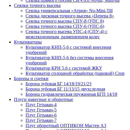
Сеялка прямого посева СИЧ 6.0 No-till, Mini-till
Сеялки точного высева
Сеялка универсальная «Атрия» No-Mini-Till
Сеялка дисковая точного высева «Церера 8»
Сеялка точного высева СПУ-8 (УПС 8)
Сеялка точного высева СПУ-6 (УПС-6)
Сеялка точного высева УПС-4 (СПУ-4) с
межсекционным размещением колес
Культиваторы
Культиватор КНП-5,6 с системой внесения
удобрений
Культиватор КНП-5,6 без системы внесения
удобрений
Культиватор КРН 5.6 с системой ЖКУ
Культиватор сплошной обработки (паровой) Crop
Бороны и сцепки
Борона зубовая БГ 14/18/19/21/23
Борона зубовая БГ 11/13/15 двухследная
Борона гидравлическая пружинная БГП 14/18
Плуги навесные и оборотные
Плуг Гетьман-4
Плуг Гетьман-5
Плуг Гетьман-6
Плуг Гетьман-7
Плуг оборотный ОПТИКОН Мастер А3