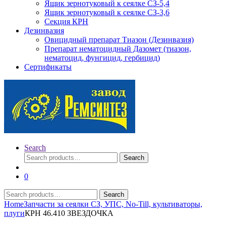
Ящик зернотуковый к сеялке СЗ-5,4
Ящик зернотуковый к сеялке СЗ-3,6
Секция КРН
Дезинвазия
Овицидный препарат Тиазон (Дезинвазия)
Препарат нематоцидный Дазомет (тиазон,
нематоцид, фунгицид, гербицид)
Сертификаты
Search
Search
Search
for:
0
Search
Search
for:
Home
Запчасти за сеялки СЗ, УПС, No-Till, культиваторы,
плуги
КРН 46.410 ЗВЕЗДОЧКА