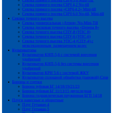
Сеялка прямого посева СИЧ-3,6 Mini-Till
Сеялка прямого посева СИЧ 4,2 No-till
Сеялка прямого посева «СИЧ-4,2» Mini-till
Сеялка прямого посева СИЧ 6.0 No-till, Mini-till
Сеялки точного высева
Сеялка универсальная «Атрия» No-Mini-Till
Сеялка дисковая точного высева «Церера 8»
Сеялка точного высева СПУ-8 (УПС 8)
Сеялка точного высева СПУ-6 (УПС-6)
Сеялка точного высева УПС-4 (СПУ-4) с
межсекционным размещением колес
Культиваторы
Культиватор КНП-5,6 с системой внесения
удобрений
Культиватор КНП-5,6 без системы внесения
удобрений
Культиватор КРН 5.6 с системой ЖКУ
Культиватор сплошной обработки (паровой) Crop
Бороны и сцепки
Борона зубовая БГ 14/18/19/21/23
Борона зубовая БГ 11/13/15 двухследная
Борона гидравлическая пружинная БГП 14/18
Плуги навесные и оборотные
Плуг Гетьман-4
Плуг Гетьман-5