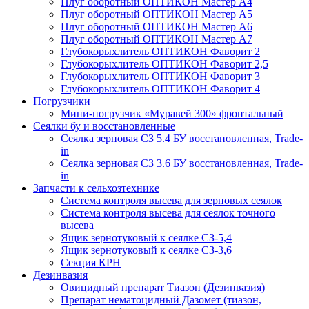
Плуг оборотный ОПТИКОН Мастер А4
Плуг оборотный ОПТИКОН Мастер А5
Плуг оборотный ОПТИКОН Мастер А6
Плуг оборотный ОПТИКОН Мастер А7
Глубокорыхлитель ОПТИКОН Фаворит 2
Глубокорыхлитель ОПТИКОН Фаворит 2,5
Глубокорыхлитель ОПТИКОН Фаворит 3
Глубокорыхлитель ОПТИКОН Фаворит 4
Погрузчики
Мини-погрузчик «Муравей 300» фронтальный
Сеялки бу и восстановленные
Сеялка зерновая СЗ 5.4 БУ восстановленная, Trade-
in
Сеялка зерновая СЗ 3.6 БУ восстановленная, Trade-
in
Запчасти к сельхозтехнике
Система контроля высева для зерновых сеялок
Система контроля высева для сеялок точного
высева
Ящик зернотуковый к сеялке СЗ-5,4
Ящик зернотуковый к сеялке СЗ-3,6
Секция КРН
Дезинвазия
Овицидный препарат Тиазон (Дезинвазия)
Препарат нематоцидный Дазомет (тиазон,