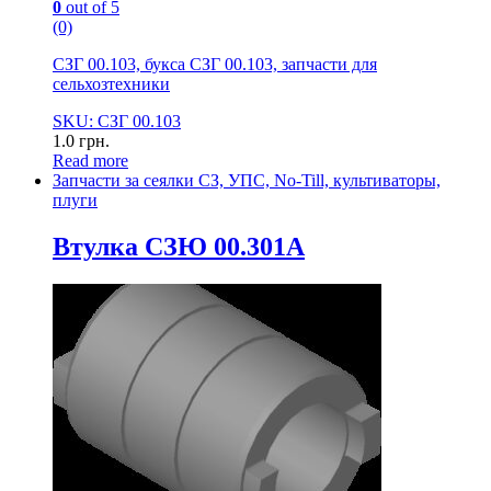
0
out of 5
(0)
СЗГ 00.103, букса СЗГ 00.103, запчасти для
сельхозтехники
SKU: СЗГ 00.103
1.0
грн.
Read more
Запчасти за сеялки СЗ, УПС, No-Till, культиваторы,
плуги
Втулка СЗЮ 00.301А