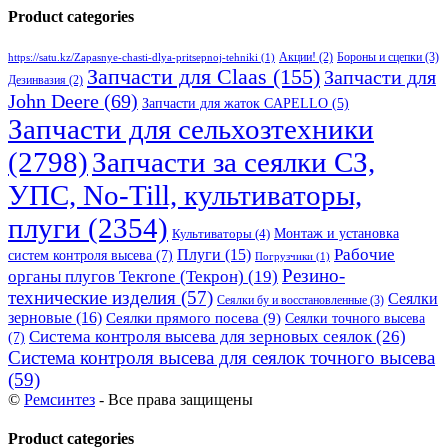
Product categories
Бороны и сцепки
(3)
Акции!
(2)
https://satu.kz/Zapasnye-chasti-dlya-pritsepnoj-tehniki
(1)
Запчасти для Claas
(155)
Запчасти для
Дезинвазия
(2)
John Deere
(69)
Запчасти для жаток CAPELLO
(5)
Запчасти для сельхозтехники
(2798)
Запчасти за сеялки СЗ,
УПС, No-Till, культиваторы,
плуги
(2354)
Монтаж и установка
Культиваторы
(4)
Рабочие
Плуги
(15)
систем контроля высева
(7)
Погрузчики
(1)
Резино-
органы плугов Текrоne (Текрон)
(19)
технические изделия
(57)
Сеялки
Сеялки бу и восстановленные
(3)
зерновые
(16)
Сеялки прямого посева
(9)
Сеялки точного высева
Система контроля высева для зерновых сеялок
(26)
(7)
Система контроля высева для сеялок точного высева
(59)
©
Ремсинтез
- Все права защищены
Product categories