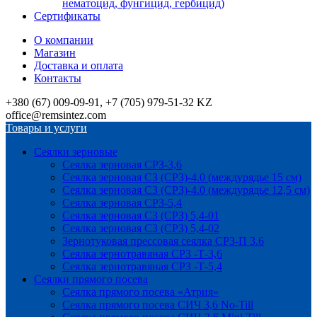
нематоцид, фунгицид, гербицид)
Сертификаты
О компании
Магазин
Доставка и оплата
Контакты
+380 (67) 009-09-91, +7 (705) 979-51-32 KZ
office@remsintez.com
Товары и услуги
Сеялки зерновые
Сеялка зерновая СРЗ-3,6
Сеялка зерновая СЗ (СРЗ)-4.0 (междурядье 15 см)
Сеялка зерновая СЗ (СРЗ)-4.0 (междурядье 12,5 см)
Сеялка зерновая СРЗ-5,4
Сеялка зерновая СЗ (СРЗ) 5,4-01
Сеялка зерновая СЗ (СРЗ) 5,4-02
Зернотуковая прессовая сеялка СРЗ-П 3.6
Сеялка зернотравяная СРЗ -Т-3,6
Сеялка зернотравяная СРЗ -Т-5,4
Сеялки прямого посева
Сеялка прямого посева «Атрия»
Сеялка прямого посева СИЧ 3,6 No-Till