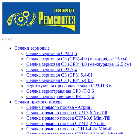
Skip
Skip
to
to
navigation
content
Сеялки зерновые
Сеялка зерновая СРЗ-3,6
Сеялка зерновая СЗ (СРЗ)-4.0 (междурядье 15 см)
Сеялка зерновая СЗ (СРЗ)-4.0 (междурядье 12,5 см)
Сеялка зерновая СРЗ-5,4
Сеялка зерновая СЗ (СРЗ) 5,4-01
Сеялка зерновая СЗ (СРЗ) 5,4-02
Зернотуковая прессовая сеялка СРЗ-П 3.6
Сеялка зернотравяная СРЗ -Т-3,6
Сеялка зернотравяная СРЗ -Т-5,4
Сеялки прямого посева
Сеялка прямого посева «Атрия»
Сеялка прямого посева СИЧ 3,6 No-Till
Сеялка прямого посева СИЧ-3,6 Mini-Till
Сеялка прямого посева СИЧ 4,2 No-till
Сеялка прямого посева «СИЧ-4,2» Mini-till