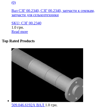
(0)
Вал СЗГ 00.2340, СЗГ 00.2340, запчасти к сеялкам,
запчасти для сельхозтехники
SKU: СЗГ 00.2340
1.0
грн.
Read more
Top Rated Products
509.046.6192А ВАЛ
1.0
грн.