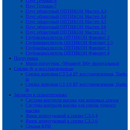
Плуг Гетьман-6
Плуг Гетьман-7
Плуг оборотный ОПТИКОН Мастер А3
Плуг оборотный ОПТИКОН Мастер А4
Плуг оборотный ОПТИКОН Мастер А5
Плуг оборотный ОПТИКОН Мастер А6
Плуг оборотный ОПТИКОН Мастер А7
Глубокорыхлитель ОПТИКОН Фаворит 2
Глубокорыхлитель ОПТИКОН Фаворит 2,5
Глубокорыхлитель ОПТИКОН Фаворит 3
Глубокорыхлитель ОПТИКОН Фаворит 4
Погрузчики
Мини-погрузчик «Муравей 300» фронтальный
Сеялки бу и восстановленные
Сеялка зерновая СЗ 5.4 БУ восстановленная, Trade-
in
Сеялка зерновая СЗ 3.6 БУ восстановленная, Trade-
in
Запчасти к сельхозтехнике
Система контроля высева для зерновых сеялок
Система контроля высева для сеялок точного
высева
Ящик зернотуковый к сеялке СЗ-5,4
Ящик зернотуковый к сеялке СЗ-3,6
Секция КРН