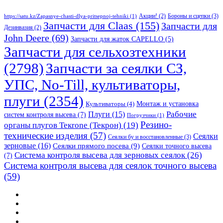
Бороны и сцепки
(3)
Акции!
(2)
https://satu.kz/Zapasnye-chasti-dlya-pritsepnoj-tehniki
(1)
Запчасти для Claas
(155)
Запчасти для
Дезинвазия
(2)
John Deere
(69)
Запчасти для жаток CAPELLO
(5)
Запчасти для сельхозтехники
(2798)
Запчасти за сеялки СЗ,
УПС, No-Till, культиваторы,
плуги
(2354)
Монтаж и установка
Культиваторы
(4)
Рабочие
Плуги
(15)
систем контроля высева
(7)
Погрузчики
(1)
Резино-
органы плугов Текrоne (Текрон)
(19)
технические изделия
(57)
Сеялки
Сеялки бу и восстановленные
(3)
зерновые
(16)
Сеялки прямого посева
(9)
Сеялки точного высева
Система контроля высева для зерновых сеялок
(26)
(7)
Система контроля высева для сеялок точного высева
(59)