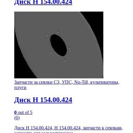
Диск Н 154.00.424
Запчасти за сеялки СЗ, УПС, No-Till, культиваторы,
плуги
Диск Н 154.00.424
0
out of 5
(0)
Диск Н 154.00.424, Н 154.00.424, запчасти к сеялкам,