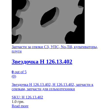
Запчасти за сеялки СЗ, УПС, No-Till, культиваторы,
плуги
Звездочка Н 126.13.402
0
out of 5
(0)
Звездочка Н 126.13.402, Н 126.13.402, запчасти к
сеялкам, запчасти для сельхозтехники
SKU: Н 126.13.402
1.0
грн.
Read more