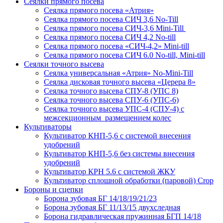
Сеялки прямого посева
Сеялка прямого посева «Атрия»
Сеялка прямого посева СИЧ 3,6 No-Till
Сеялка прямого посева СИЧ-3,6 Mini-Till
Сеялка прямого посева СИЧ 4,2 No-till
Сеялка прямого посева «СИЧ-4,2» Mini-till
Сеялка прямого посева СИЧ 6.0 No-till, Mini-till
Сеялки точного высева
Сеялка универсальная «Атрия» No-Mini-Till
Сеялка дисковая точного высева «Церера 8»
Сеялка точного высева СПУ-8 (УПС 8)
Сеялка точного высева СПУ-6 (УПС-6)
Сеялка точного высева УПС-4 (СПУ-4) с
межсекционным размещением колес
Культиваторы
Культиватор КНП-5,6 с системой внесения
удобрений
Культиватор КНП-5,6 без системы внесения
удобрений
Культиватор КРН 5.6 с системой ЖКУ
Культиватор сплошной обработки (паровой) Crop
Бороны и сцепки
Борона зубовая БГ 14/18/19/21/23
Борона зубовая БГ 11/13/15 двухследная
Борона гидравлическая пружинная БГП 14/18