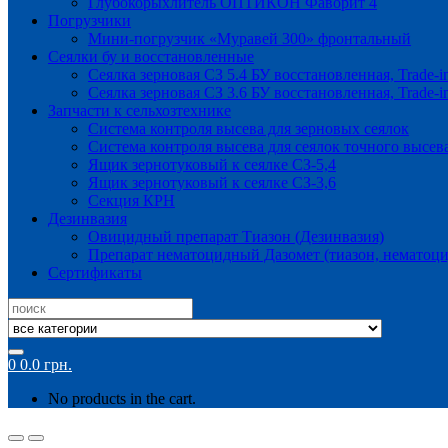
Глубокорыхлитель ОПТИКОН Фаворит 4
Погрузчики
Мини-погрузчик «Муравей 300» фронтальный
Сеялки бу и восстановленные
Сеялка зерновая СЗ 5.4 БУ восстановленная, Trade-i
Сеялка зерновая СЗ 3.6 БУ восстановленная, Trade-i
Запчасти к сельхозтехнике
Система контроля высева для зерновых сеялок
Система контроля высева для сеялок точного высев
Ящик зернотуковый к сеялке СЗ-5,4
Ящик зернотуковый к сеялке СЗ-3,6
Секция КРН
Дезинвазия
Овицидный препарат Тиазон (Дезинвазия)
Препарат нематоцидный Дазомет (тиазон, нематоци
Сертификаты
Search
for:
0
0.0
грн.
No products in the cart.