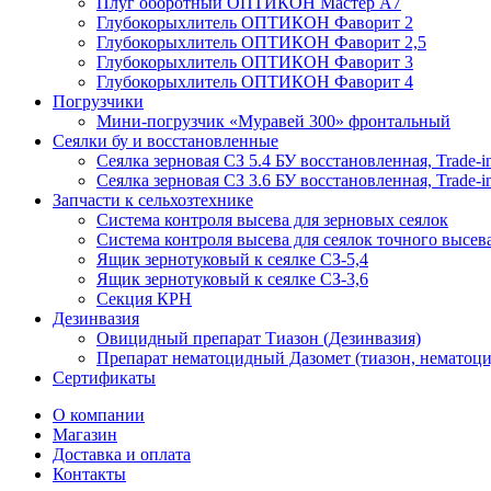
Плуг оборотный ОПТИКОН Мастер А7
Глубокорыхлитель ОПТИКОН Фаворит 2
Глубокорыхлитель ОПТИКОН Фаворит 2,5
Глубокорыхлитель ОПТИКОН Фаворит 3
Глубокорыхлитель ОПТИКОН Фаворит 4
Погрузчики
Мини-погрузчик «Муравей 300» фронтальный
Сеялки бу и восстановленные
Сеялка зерновая СЗ 5.4 БУ восстановленная, Trade-i
Сеялка зерновая СЗ 3.6 БУ восстановленная, Trade-i
Запчасти к сельхозтехнике
Система контроля высева для зерновых сеялок
Система контроля высева для сеялок точного высев
Ящик зернотуковый к сеялке СЗ-5,4
Ящик зернотуковый к сеялке СЗ-3,6
Секция КРН
Дезинвазия
Овицидный препарат Тиазон (Дезинвазия)
Препарат нематоцидный Дазомет (тиазон, нематоци
Сертификаты
О компании
Магазин
Доставка и оплата
Контакты