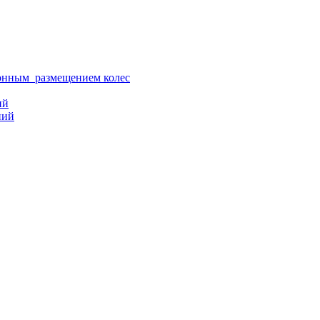
ионным размещением колес
ий
ний