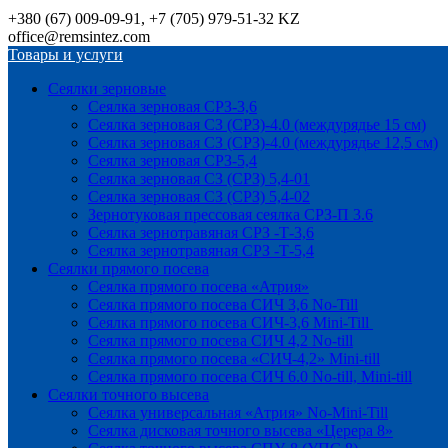
+380 (67) 009-09-91, +7 (705) 979-51-32 KZ
office@remsintez.com
Товары и услуги
Сеялки зерновые
Сеялка зерновая СРЗ-3,6
Сеялка зерновая СЗ (СРЗ)-4.0 (междурядье 15 см)
Сеялка зерновая СЗ (СРЗ)-4.0 (междурядье 12,5 см)
Сеялка зерновая СРЗ-5,4
Сеялка зерновая СЗ (СРЗ) 5,4-01
Сеялка зерновая СЗ (СРЗ) 5,4-02
Зернотуковая прессовая сеялка СРЗ-П 3.6
Сеялка зернотравяная СРЗ -Т-3,6
Сеялка зернотравяная СРЗ -Т-5,4
Сеялки прямого посева
Сеялка прямого посева «Атрия»
Сеялка прямого посева СИЧ 3,6 No-Till
Сеялка прямого посева СИЧ-3,6 Mini-Till
Сеялка прямого посева СИЧ 4,2 No-till
Сеялка прямого посева «СИЧ-4,2» Mini-till
Сеялка прямого посева СИЧ 6.0 No-till, Mini-till
Сеялки точного высева
Сеялка универсальная «Атрия» No-Mini-Till
Сеялка дисковая точного высева «Церера 8»