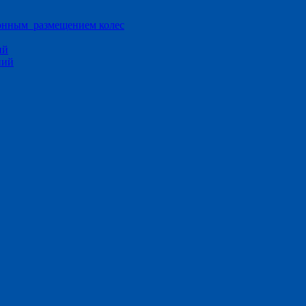
ионным размещением колес
ий
ний