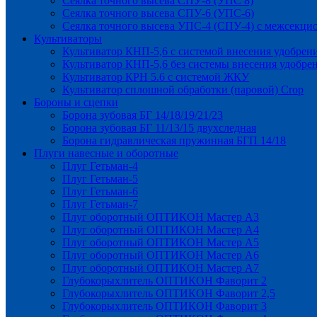
Сеялка точного высева СПУ-8 (УПС 8)
Сеялка точного высева СПУ-6 (УПС-6)
Сеялка точного высева УПС-4 (СПУ-4) с межсекц
Культиваторы
Культиватор КНП-5,6 с системой внесения удобрен
Культиватор КНП-5,6 без системы внесения удобре
Культиватор КРН 5.6 с системой ЖКУ
Культиватор сплошной обработки (паровой) Crop
Бороны и сцепки
Борона зубовая БГ 14/18/19/21/23
Борона зубовая БГ 11/13/15 двухследная
Борона гидравлическая пружинная БГП 14/18
Плуги навесные и оборотные
Плуг Гетьман-4
Плуг Гетьман-5
Плуг Гетьман-6
Плуг Гетьман-7
Плуг оборотный ОПТИКОН Мастер А3
Плуг оборотный ОПТИКОН Мастер А4
Плуг оборотный ОПТИКОН Мастер А5
Плуг оборотный ОПТИКОН Мастер А6
Плуг оборотный ОПТИКОН Мастер А7
Глубокорыхлитель ОПТИКОН Фаворит 2
Глубокорыхлитель ОПТИКОН Фаворит 2,5
Глубокорыхлитель ОПТИКОН Фаворит 3