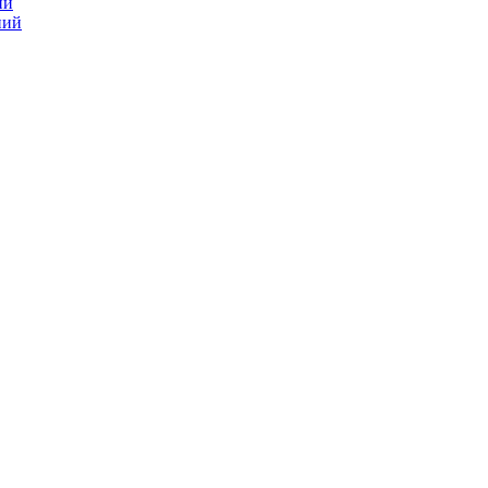
ий
ний