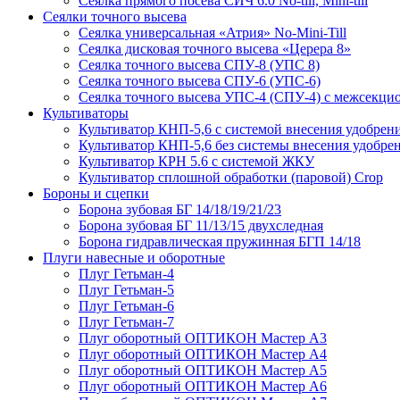
Сеялка прямого посева СИЧ 6.0 No-till, Mini-till
Сеялки точного высева
Сеялка универсальная «Атрия» No-Mini-Till
Сеялка дисковая точного высева «Церера 8»
Сеялка точного высева СПУ-8 (УПС 8)
Сеялка точного высева СПУ-6 (УПС-6)
Сеялка точного высева УПС-4 (СПУ-4) с межсекц
Культиваторы
Культиватор КНП-5,6 с системой внесения удобрен
Культиватор КНП-5,6 без системы внесения удобре
Культиватор КРН 5.6 с системой ЖКУ
Культиватор сплошной обработки (паровой) Crop
Бороны и сцепки
Борона зубовая БГ 14/18/19/21/23
Борона зубовая БГ 11/13/15 двухследная
Борона гидравлическая пружинная БГП 14/18
Плуги навесные и оборотные
Плуг Гетьман-4
Плуг Гетьман-5
Плуг Гетьман-6
Плуг Гетьман-7
Плуг оборотный ОПТИКОН Мастер А3
Плуг оборотный ОПТИКОН Мастер А4
Плуг оборотный ОПТИКОН Мастер А5
Плуг оборотный ОПТИКОН Мастер А6