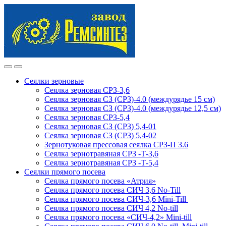
Skip
Skip
to
to
navigation
content
Сеялки зерновые
Сеялка зерновая СРЗ-3,6
Сеялка зерновая СЗ (СРЗ)-4.0 (междурядье 15 см)
Сеялка зерновая СЗ (СРЗ)-4.0 (междурядье 12,5 см)
Сеялка зерновая СРЗ-5,4
Сеялка зерновая СЗ (СРЗ) 5,4-01
Сеялка зерновая СЗ (СРЗ) 5,4-02
Зернотуковая прессовая сеялка СРЗ-П 3.6
Сеялка зернотравяная СРЗ -Т-3,6
Сеялка зернотравяная СРЗ -Т-5,4
Сеялки прямого посева
Сеялка прямого посева «Атрия»
Сеялка прямого посева СИЧ 3,6 No-Till
Сеялка прямого посева СИЧ-3,6 Mini-Till
Сеялка прямого посева СИЧ 4,2 No-till
Сеялка прямого посева «СИЧ-4,2» Mini-till