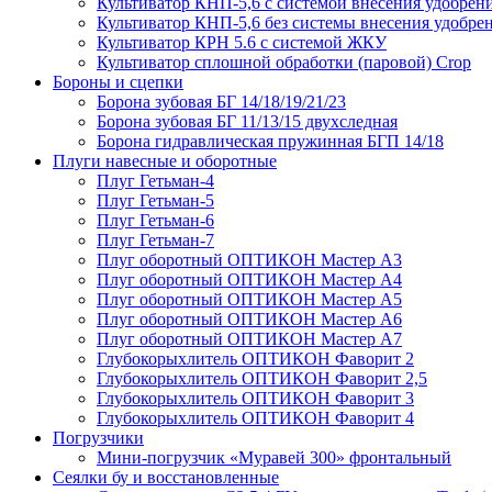
Культиватор КНП-5,6 с системой внесения удобрен
Культиватор КНП-5,6 без системы внесения удобре
Культиватор КРН 5.6 с системой ЖКУ
Культиватор сплошной обработки (паровой) Crop
Бороны и сцепки
Борона зубовая БГ 14/18/19/21/23
Борона зубовая БГ 11/13/15 двухследная
Борона гидравлическая пружинная БГП 14/18
Плуги навесные и оборотные
Плуг Гетьман-4
Плуг Гетьман-5
Плуг Гетьман-6
Плуг Гетьман-7
Плуг оборотный ОПТИКОН Мастер А3
Плуг оборотный ОПТИКОН Мастер А4
Плуг оборотный ОПТИКОН Мастер А5
Плуг оборотный ОПТИКОН Мастер А6
Плуг оборотный ОПТИКОН Мастер А7
Глубокорыхлитель ОПТИКОН Фаворит 2
Глубокорыхлитель ОПТИКОН Фаворит 2,5
Глубокорыхлитель ОПТИКОН Фаворит 3
Глубокорыхлитель ОПТИКОН Фаворит 4
Погрузчики
Мини-погрузчик «Муравей 300» фронтальный
Сеялки бу и восстановленные