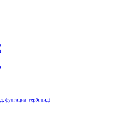
n
n
а
д, фунгицид, гербицид)