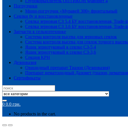
Глубокорыхлитель ОПТИКОН Фаворит 4
Погрузчики
Мини-погрузчик «Муравей 300» фронтальный
Сеялки бу и восстановленные
Сеялка зерновая СЗ 5.4 БУ восстановленная, Trade-i
Сеялка зерновая СЗ 3.6 БУ восстановленная, Trade-i
Запчасти к сельхозтехнике
Система контроля высева для зерновых сеялок
Система контроля высева для сеялок точного высев
Ящик зернотуковый к сеялке СЗ-5,4
Ящик зернотуковый к сеялке СЗ-3,6
Секция КРН
Дезинвазия
Овицидный препарат Тиазон (Дезинвазия)
Препарат нематоцидный Дазомет (тиазон, нематоци
Сертификаты
Search
for:
0
0.0
грн.
No products in the cart.