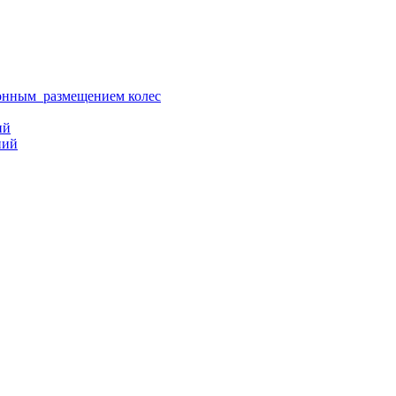
ионным размещением колес
ий
ний