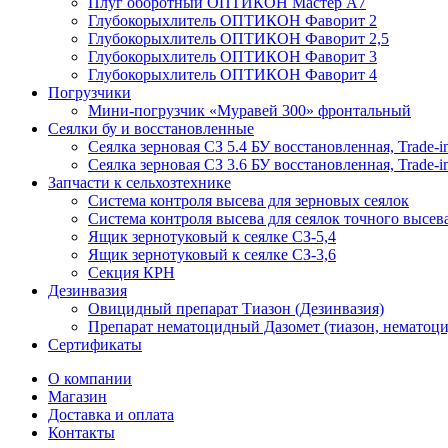
Плуг оборотный ОПТИКОН Мастер А7
Глубокорыхлитель ОПТИКОН Фаворит 2
Глубокорыхлитель ОПТИКОН Фаворит 2,5
Глубокорыхлитель ОПТИКОН Фаворит 3
Глубокорыхлитель ОПТИКОН Фаворит 4
Погрузчики
Мини-погрузчик «Муравей 300» фронтальный
Сеялки бу и восстановленные
Сеялка зерновая СЗ 5.4 БУ восстановленная, Trade-i
Сеялка зерновая СЗ 3.6 БУ восстановленная, Trade-i
Запчасти к сельхозтехнике
Система контроля высева для зерновых сеялок
Система контроля высева для сеялок точного высев
Ящик зернотуковый к сеялке СЗ-5,4
Ящик зернотуковый к сеялке СЗ-3,6
Секция КРН
Дезинвазия
Овицидный препарат Тиазон (Дезинвазия)
Препарат нематоцидный Дазомет (тиазон, нематоци
Сертификаты
О компании
Магазин
Доставка и оплата
Контакты