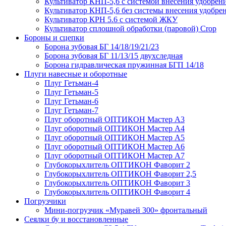
Культиватор КНП-5,6 с системой внесения удобрен
Культиватор КНП-5,6 без системы внесения удобре
Культиватор КРН 5.6 с системой ЖКУ
Культиватор сплошной обработки (паровой) Crop
Бороны и сцепки
Борона зубовая БГ 14/18/19/21/23
Борона зубовая БГ 11/13/15 двухследная
Борона гидравлическая пружинная БГП 14/18
Плуги навесные и оборотные
Плуг Гетьман-4
Плуг Гетьман-5
Плуг Гетьман-6
Плуг Гетьман-7
Плуг оборотный ОПТИКОН Мастер А3
Плуг оборотный ОПТИКОН Мастер А4
Плуг оборотный ОПТИКОН Мастер А5
Плуг оборотный ОПТИКОН Мастер А6
Плуг оборотный ОПТИКОН Мастер А7
Глубокорыхлитель ОПТИКОН Фаворит 2
Глубокорыхлитель ОПТИКОН Фаворит 2,5
Глубокорыхлитель ОПТИКОН Фаворит 3
Глубокорыхлитель ОПТИКОН Фаворит 4
Погрузчики
Мини-погрузчик «Муравей 300» фронтальный
Сеялки бу и восстановленные