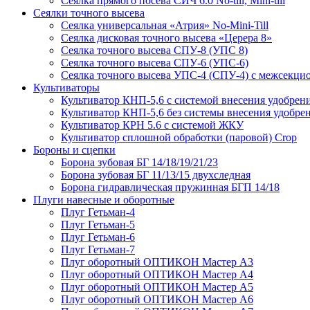
Сеялка прямого посева СИЧ 6.0 No-till, Mini-till
Сеялки точного высева
Сеялка универсальная «Атрия» No-Mini-Till
Сеялка дисковая точного высева «Церера 8»
Сеялка точного высева СПУ-8 (УПС 8)
Сеялка точного высева СПУ-6 (УПС-6)
Сеялка точного высева УПС-4 (СПУ-4) с межсекц
Культиваторы
Культиватор КНП-5,6 с системой внесения удобрен
Культиватор КНП-5,6 без системы внесения удобре
Культиватор КРН 5.6 с системой ЖКУ
Культиватор сплошной обработки (паровой) Crop
Бороны и сцепки
Борона зубовая БГ 14/18/19/21/23
Борона зубовая БГ 11/13/15 двухследная
Борона гидравлическая пружинная БГП 14/18
Плуги навесные и оборотные
Плуг Гетьман-4
Плуг Гетьман-5
Плуг Гетьман-6
Плуг Гетьман-7
Плуг оборотный ОПТИКОН Мастер А3
Плуг оборотный ОПТИКОН Мастер А4
Плуг оборотный ОПТИКОН Мастер А5
Плуг оборотный ОПТИКОН Мастер А6