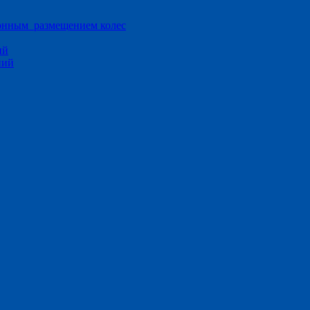
ионным размещением колес
ий
ний