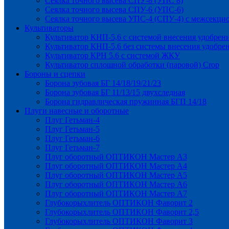
Сеялка точного высева СПУ-8 (УПС 8)
Сеялка точного высева СПУ-6 (УПС-6)
Сеялка точного высева УПС-4 (СПУ-4) с межсекц
Культиваторы
Культиватор КНП-5,6 с системой внесения удобрен
Культиватор КНП-5,6 без системы внесения удобре
Культиватор КРН 5.6 с системой ЖКУ
Культиватор сплошной обработки (паровой) Crop
Бороны и сцепки
Борона зубовая БГ 14/18/19/21/23
Борона зубовая БГ 11/13/15 двухследная
Борона гидравлическая пружинная БГП 14/18
Плуги навесные и оборотные
Плуг Гетьман-4
Плуг Гетьман-5
Плуг Гетьман-6
Плуг Гетьман-7
Плуг оборотный ОПТИКОН Мастер А3
Плуг оборотный ОПТИКОН Мастер А4
Плуг оборотный ОПТИКОН Мастер А5
Плуг оборотный ОПТИКОН Мастер А6
Плуг оборотный ОПТИКОН Мастер А7
Глубокорыхлитель ОПТИКОН Фаворит 2
Глубокорыхлитель ОПТИКОН Фаворит 2,5
Глубокорыхлитель ОПТИКОН Фаворит 3