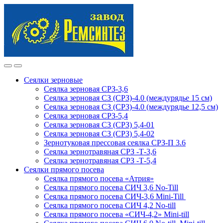
Skip
Skip
to
to
navigation
content
Сеялки зерновые
Сеялка зерновая СРЗ-3,6
Сеялка зерновая СЗ (СРЗ)-4.0 (междурядье 15 см)
Сеялка зерновая СЗ (СРЗ)-4.0 (междурядье 12,5 см)
Сеялка зерновая СРЗ-5,4
Сеялка зерновая СЗ (СРЗ) 5,4-01
Сеялка зерновая СЗ (СРЗ) 5,4-02
Зернотуковая прессовая сеялка СРЗ-П 3.6
Сеялка зернотравяная СРЗ -Т-3,6
Сеялка зернотравяная СРЗ -Т-5,4
Сеялки прямого посева
Сеялка прямого посева «Атрия»
Сеялка прямого посева СИЧ 3,6 No-Till
Сеялка прямого посева СИЧ-3,6 Mini-Till
Сеялка прямого посева СИЧ 4,2 No-till
Сеялка прямого посева «СИЧ-4,2» Mini-till