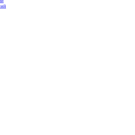
ий
ний