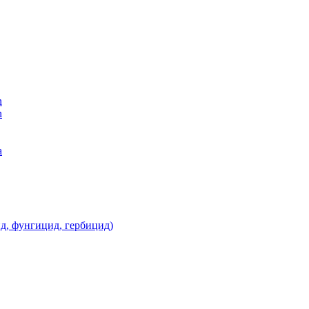
n
n
а
д, фунгицид, гербицид)