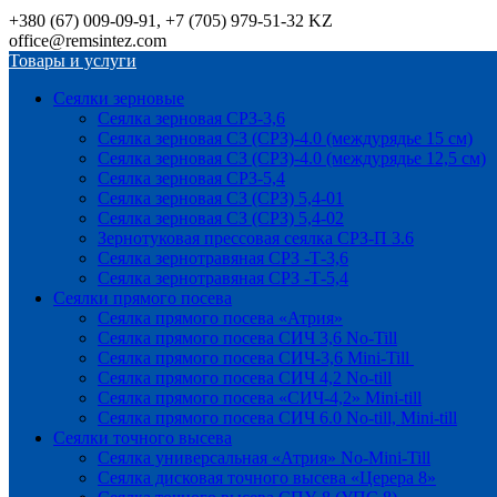
+380 (67) 009-09-91, +7 (705) 979-51-32 KZ
office@remsintez.com
Товары и услуги
Сеялки зерновые
Сеялка зерновая СРЗ-3,6
Сеялка зерновая СЗ (СРЗ)-4.0 (междурядье 15 см)
Сеялка зерновая СЗ (СРЗ)-4.0 (междурядье 12,5 см)
Сеялка зерновая СРЗ-5,4
Сеялка зерновая СЗ (СРЗ) 5,4-01
Сеялка зерновая СЗ (СРЗ) 5,4-02
Зернотуковая прессовая сеялка СРЗ-П 3.6
Сеялка зернотравяная СРЗ -Т-3,6
Сеялка зернотравяная СРЗ -Т-5,4
Сеялки прямого посева
Сеялка прямого посева «Атрия»
Сеялка прямого посева СИЧ 3,6 No-Till
Сеялка прямого посева СИЧ-3,6 Mini-Till
Сеялка прямого посева СИЧ 4,2 No-till
Сеялка прямого посева «СИЧ-4,2» Mini-till
Сеялка прямого посева СИЧ 6.0 No-till, Mini-till
Сеялки точного высева
Сеялка универсальная «Атрия» No-Mini-Till
Сеялка дисковая точного высева «Церера 8»