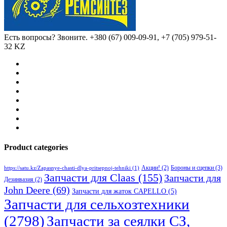
Есть вопросы? Звоните.
+380 (67) 009-09-91, +7 (705) 979-51-
32 KZ
Product categories
Бороны и сцепки
(3)
Акции!
(2)
https://satu.kz/Zapasnye-chasti-dlya-pritsepnoj-tehniki
(1)
Запчасти для Claas
(155)
Запчасти для
Дезинвазия
(2)
John Deere
(69)
Запчасти для жаток CAPELLO
(5)
Запчасти для сельхозтехники
(2798)
Запчасти за сеялки СЗ,