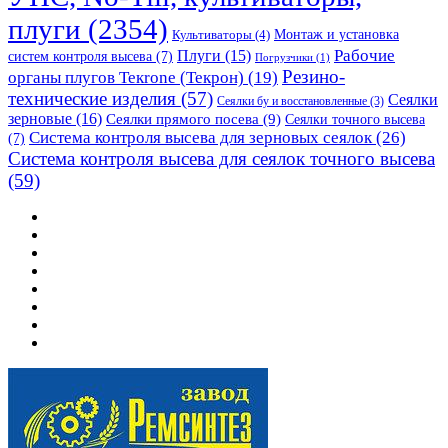
плуги
(2354)
Монтаж и установка
Культиваторы
(4)
Рабочие
Плуги
(15)
систем контроля высева
(7)
Погрузчики
(1)
Резино-
органы плугов Текrоne (Текрон)
(19)
технические изделия
(57)
Сеялки
Сеялки бу и восстановленные
(3)
зерновые
(16)
Сеялки прямого посева
(9)
Сеялки точного высева
Система контроля высева для зерновых сеялок
(26)
(7)
Система контроля высева для сеялок точного высева
(59)