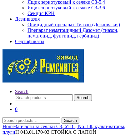
Ящик зернотуковый к сеялке СЗ-5,4
Ящик зернотуковый к сеялке СЗ-3,6
Секция КРН
Дезинвазия
Овицидный препарат Тиазон (Дезинвазия)
Препарат нематоцидный Дазомет (тиазон,
нематоцид, фунгицид, гербицид)
Сертификаты
Search
Search
Search
for:
0
Search
Search
for:
Home
Запчасти за сеялки СЗ, УПС, No-Till, культиваторы,
плуги
Н 043.01.170-03 СТОЙКА С ЛАПОЙ