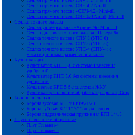
Сеялка прямого посева СИЧ-3,6 Mini-Till
Сеялка прямого посева СИЧ 4,2 No-till
Сеялка прямого посева «СИЧ-4,2» Mini-till
Сеялка прямого посева СИЧ 6.0 No-till, Mini-till
Сеялки точного высева
Сеялка универсальная «Атрия» No-Mini-Till
Сеялка дисковая точного высева «Церера 8»
Сеялка точного высева СПУ-8 (УПС 8)
Сеялка точного высева СПУ-6 (УПС-6)
Сеялка точного высева УПС-4 (СПУ-4) с
межсекционным размещением колес
Культиваторы
Культиватор КНП-5,6 с системой внесения
удобрений
Культиватор КНП-5,6 без системы внесения
удобрений
Культиватор КРН 5.6 с системой ЖКУ
Культиватор сплошной обработки (паровой) Crop
Бороны и сцепки
Борона зубовая БГ 14/18/19/21/23
Борона зубовая БГ 11/13/15 двухследная
Борона гидравлическая пружинная БГП 14/18
Плуги навесные и оборотные
Плуг Гетьман-4
Плуг Гетьман-5