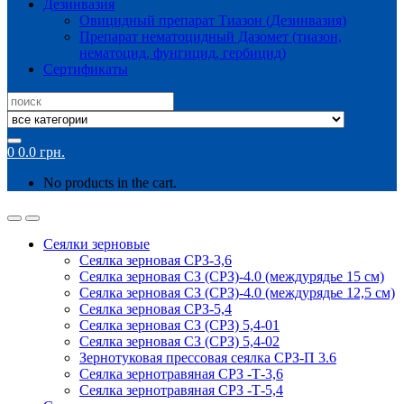
Дезинвазия
Овицидный препарат Тиазон (Дезинвазия)
Препарат нематоцидный Дазомет (тиазон,
нематоцид, фунгицид, гербицид)
Сертификаты
Search
for:
0
0.0
грн.
No products in the cart.
Сеялки зерновые
Сеялка зерновая СРЗ-3,6
Сеялка зерновая СЗ (СРЗ)-4.0 (междурядье 15 см)
Сеялка зерновая СЗ (СРЗ)-4.0 (междурядье 12,5 см)
Сеялка зерновая СРЗ-5,4
Сеялка зерновая СЗ (СРЗ) 5,4-01
Сеялка зерновая СЗ (СРЗ) 5,4-02
Зернотуковая прессовая сеялка СРЗ-П 3.6
Сеялка зернотравяная СРЗ -Т-3,6
Сеялка зернотравяная СРЗ -Т-5,4