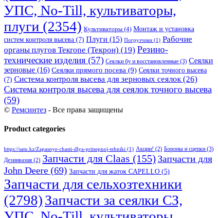
УПС, No-Till, культиваторы,
плуги
(2354)
Монтаж и установка
Культиваторы
(4)
Рабочие
Плуги
(15)
систем контроля высева
(7)
Погрузчики
(1)
Резино-
органы плугов Текrоne (Текрон)
(19)
технические изделия
(57)
Сеялки
Сеялки бу и восстановленные
(3)
зерновые
(16)
Сеялки прямого посева
(9)
Сеялки точного высева
Система контроля высева для зерновых сеялок
(26)
(7)
Система контроля высева для сеялок точного высева
(59)
©
Ремсинтез
- Все права защищены
Product categories
Бороны и сцепки
(3)
Акции!
(2)
https://satu.kz/Zapasnye-chasti-dlya-pritsepnoj-tehniki
(1)
Запчасти для Claas
(155)
Запчасти для
Дезинвазия
(2)
John Deere
(69)
Запчасти для жаток CAPELLO
(5)
Запчасти для сельхозтехники
(2798)
Запчасти за сеялки СЗ,
УПС, No-Till, культиваторы,