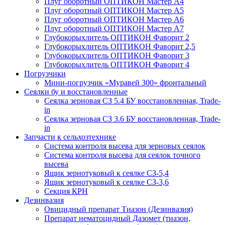
Плуг оборотный ОПТИКОН Мастер А4
Плуг оборотный ОПТИКОН Мастер А5
Плуг оборотный ОПТИКОН Мастер А6
Плуг оборотный ОПТИКОН Мастер А7
Глубокорыхлитель ОПТИКОН Фаворит 2
Глубокорыхлитель ОПТИКОН Фаворит 2,5
Глубокорыхлитель ОПТИКОН Фаворит 3
Глубокорыхлитель ОПТИКОН Фаворит 4
Погрузчики
Мини-погрузчик «Муравей 300» фронтальный
Сеялки бу и восстановленные
Сеялка зерновая СЗ 5.4 БУ восстановленная, Trade-
in
Сеялка зерновая СЗ 3.6 БУ восстановленная, Trade-
in
Запчасти к сельхозтехнике
Система контроля высева для зерновых сеялок
Система контроля высева для сеялок точного
высева
Ящик зернотуковый к сеялке СЗ-5,4
Ящик зернотуковый к сеялке СЗ-3,6
Секция КРН
Дезинвазия
Овицидный препарат Тиазон (Дезинвазия)
Препарат нематоцидный Дазомет (тиазон,