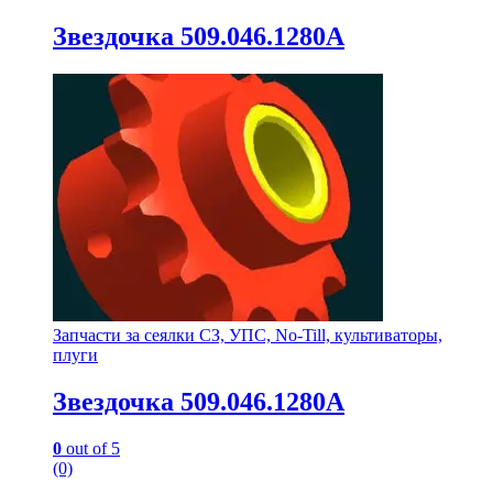
Звездочка 509.046.1280А
Запчасти за сеялки СЗ, УПС, No-Till, культиваторы,
плуги
Звездочка 509.046.1280А
0
out of 5
(0)