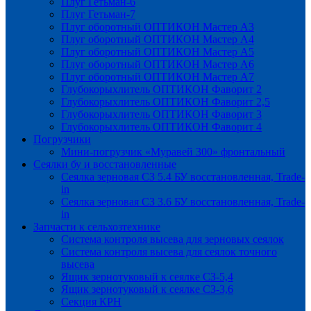
Плуг Гетьман-6
Плуг Гетьман-7
Плуг оборотный ОПТИКОН Мастер А3
Плуг оборотный ОПТИКОН Мастер А4
Плуг оборотный ОПТИКОН Мастер А5
Плуг оборотный ОПТИКОН Мастер А6
Плуг оборотный ОПТИКОН Мастер А7
Глубокорыхлитель ОПТИКОН Фаворит 2
Глубокорыхлитель ОПТИКОН Фаворит 2,5
Глубокорыхлитель ОПТИКОН Фаворит 3
Глубокорыхлитель ОПТИКОН Фаворит 4
Погрузчики
Мини-погрузчик «Муравей 300» фронтальный
Сеялки бу и восстановленные
Сеялка зерновая СЗ 5.4 БУ восстановленная, Trade-
in
Сеялка зерновая СЗ 3.6 БУ восстановленная, Trade-
in
Запчасти к сельхозтехнике
Система контроля высева для зерновых сеялок
Система контроля высева для сеялок точного
высева
Ящик зернотуковый к сеялке СЗ-5,4
Ящик зернотуковый к сеялке СЗ-3,6
Секция КРН