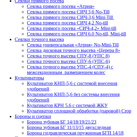
Сеялки прямого посева
Сеялка прямого посева «Атрия»
Сеялка прямого посева СИЧ 3,6 No-Till
Сеялка прямого посева СИЧ-3,6 Mini-Till
Сеялка прямого посева СИЧ 4,2 No-till
Сеялка прямого посева «СИЧ-4,2» Mini-till
Сеялка прямого посева СИЧ 6.0 No-till, Mini-till
Сеялки точного высева
Сеялка универсальная «Атрия» No-Mini-Till
Сеялка дисковая точного высева «Церера 8»
Сеялка точного высева СПУ-8 (УПС 8)
Сеялка точного высева СПУ-6 (УПС-6)
Сеялка точного высева УПС-4 (СПУ-4) с
межсекционным размещением колес
Культиваторы
Культиватор КНП-5,6 с системой внесения
удобрений
Культиватор КНП-5,6 без системы внесения
удобрений
Культиватор КРН 5.6 с системой ЖКУ
Культиватор сплошной обработки (паровой) Crop
Бороны и сцепки
Борона зубовая БГ 14/18/19/21/23
Борона зубовая БГ 11/13/15 двухследная
Борона гидравлическая пружинная БГП 14/18