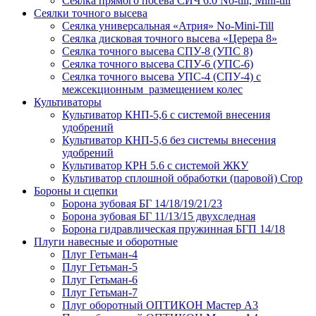
Сеялка прямого посева СИЧ 6.0 No-till, Mini-till
Сеялки точного высева
Сеялка универсальная «Атрия» No-Mini-Till
Сеялка дисковая точного высева «Церера 8»
Сеялка точного высева СПУ-8 (УПС 8)
Сеялка точного высева СПУ-6 (УПС-6)
Сеялка точного высева УПС-4 (СПУ-4) с
межсекционным размещением колес
Культиваторы
Культиватор КНП-5,6 с системой внесения
удобрений
Культиватор КНП-5,6 без системы внесения
удобрений
Культиватор КРН 5.6 с системой ЖКУ
Культиватор сплошной обработки (паровой) Crop
Бороны и сцепки
Борона зубовая БГ 14/18/19/21/23
Борона зубовая БГ 11/13/15 двухследная
Борона гидравлическая пружинная БГП 14/18
Плуги навесные и оборотные
Плуг Гетьман-4
Плуг Гетьман-5
Плуг Гетьман-6
Плуг Гетьман-7
Плуг оборотный ОПТИКОН Мастер А3