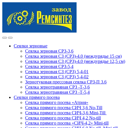
Skip
Skip
to
to
navigation
content
Сеялки зерновые
Сеялка зерновая СРЗ-3,6
Сеялка зерновая СЗ (СРЗ)-4.0 (междурядье 15 см)
Сеялка зерновая СЗ (СРЗ)-4.0 (междурядье 12,5 см)
Сеялка зерновая СРЗ-5,4
Сеялка зерновая СЗ (СРЗ) 5,4-01
Сеялка зерновая СЗ (СРЗ) 5,4-02
Зернотуковая прессовая сеялка СРЗ-П 3.6
Сеялка зернотравяная СРЗ -Т-3,6
Сеялка зернотравяная СРЗ -Т-5,4
Сеялки прямого посева
Сеялка прямого посева «Атрия»
Сеялка прямого посева СИЧ 3,6 No-Till
Сеялка прямого посева СИЧ-3,6 Mini-Till
Сеялка прямого посева СИЧ 4,2 No-till
Сеялка прямого посева «СИЧ-4,2» Mini-till