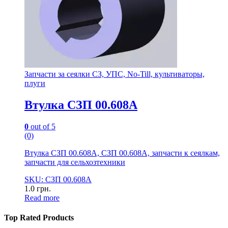
Запчасти за сеялки СЗ, УПС, No-Till, культиваторы,
плуги
Втулка СЗП 00.608А
0
out of 5
(0)
Втулка СЗП 00.608А, СЗП 00.608А, запчасти к сеялкам,
запчасти для сельхозтехники
SKU: СЗП 00.608А
1.0
грн.
Read more
Top Rated Products