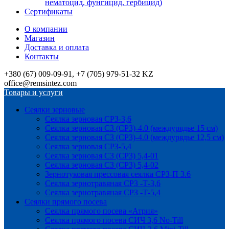
нематоцид, фунгицид, гербицид)
Сертификаты
О компании
Магазин
Доставка и оплата
Контакты
+380 (67) 009-09-91, +7 (705) 979-51-32 KZ
office@remsintez.com
Товары и услуги
Сеялки зерновые
Сеялка зерновая СРЗ-3,6
Сеялка зерновая СЗ (СРЗ)-4.0 (междурядье 15 см)
Сеялка зерновая СЗ (СРЗ)-4.0 (междурядье 12,5 см)
Сеялка зерновая СРЗ-5,4
Сеялка зерновая СЗ (СРЗ) 5,4-01
Сеялка зерновая СЗ (СРЗ) 5,4-02
Зернотуковая прессовая сеялка СРЗ-П 3.6
Сеялка зернотравяная СРЗ -Т-3,6
Сеялка зернотравяная СРЗ -Т-5,4
Сеялки прямого посева
Сеялка прямого посева «Атрия»
Сеялка прямого посева СИЧ 3,6 No-Till