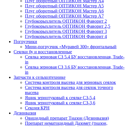
Плуг оборотный ОПТИКОН Мастер А4
Плуг оборотный ОПТИКОН Мастер А5
Плуг оборотный ОПТИКОН Мастер А6
Плуг оборотный ОПТИКОН Мастер А7
Глубокорыхлитель ОПТИКОН Фаворит 2
Глубокорыхлитель ОПТИКОН Фаворит 2,5
Глубокорыхлитель ОПТИКОН Фаворит 3
Глубокорыхлитель ОПТИКОН Фаворит 4
Погрузчики
Мини-погрузчик «Муравей 300» фронтальный
Сеялки бу и восстановленные
Сеялка зерновая СЗ 5.4 БУ восстановленная, Trade-
in
Сеялка зерновая СЗ 3.6 БУ восстановленная, Trade-
in
Запчасти к сельхозтехнике
Система контроля высева для зерновых сеялок
Система контроля высева для сеялок точного
высева
Ящик зернотуковый к сеялке СЗ-5,4
Ящик зернотуковый к сеялке СЗ-3,6
Секция КРН
Дезинвазия
Овицидный препарат Тиазон (Дезинвазия)
Препарат нематоцидный Дазомет (тиазон,