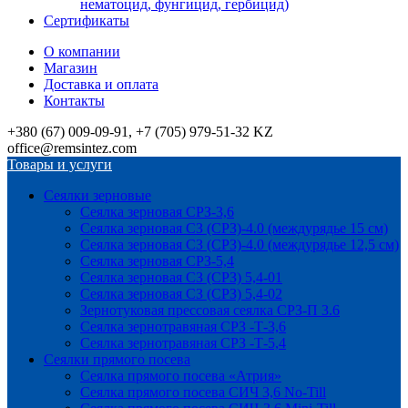
нематоцид, фунгицид, гербицид)
Сертификаты
О компании
Магазин
Доставка и оплата
Контакты
+380 (67) 009-09-91, +7 (705) 979-51-32 KZ
office@remsintez.com
Товары и услуги
Сеялки зерновые
Сеялка зерновая СРЗ-3,6
Сеялка зерновая СЗ (СРЗ)-4.0 (междурядье 15 см)
Сеялка зерновая СЗ (СРЗ)-4.0 (междурядье 12,5 см)
Сеялка зерновая СРЗ-5,4
Сеялка зерновая СЗ (СРЗ) 5,4-01
Сеялка зерновая СЗ (СРЗ) 5,4-02
Зернотуковая прессовая сеялка СРЗ-П 3.6
Сеялка зернотравяная СРЗ -Т-3,6
Сеялка зернотравяная СРЗ -Т-5,4
Сеялки прямого посева
Сеялка прямого посева «Атрия»
Сеялка прямого посева СИЧ 3,6 No-Till