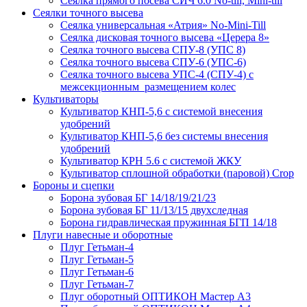
Сеялка прямого посева СИЧ 6.0 No-till, Mini-till
Сеялки точного высева
Сеялка универсальная «Атрия» No-Mini-Till
Сеялка дисковая точного высева «Церера 8»
Сеялка точного высева СПУ-8 (УПС 8)
Сеялка точного высева СПУ-6 (УПС-6)
Сеялка точного высева УПС-4 (СПУ-4) с
межсекционным размещением колес
Культиваторы
Культиватор КНП-5,6 с системой внесения
удобрений
Культиватор КНП-5,6 без системы внесения
удобрений
Культиватор КРН 5.6 с системой ЖКУ
Культиватор сплошной обработки (паровой) Crop
Бороны и сцепки
Борона зубовая БГ 14/18/19/21/23
Борона зубовая БГ 11/13/15 двухследная
Борона гидравлическая пружинная БГП 14/18
Плуги навесные и оборотные
Плуг Гетьман-4
Плуг Гетьман-5
Плуг Гетьман-6
Плуг Гетьман-7
Плуг оборотный ОПТИКОН Мастер А3