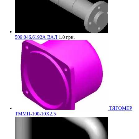
509.046.6192А ВАЛ
1.0
грн.
ТЯГОМЕР
ТММП-100-10Х2,5