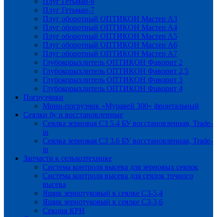
Плуг Гетьман-6
Плуг Гетьман-7
Плуг оборотный ОПТИКОН Мастер А3
Плуг оборотный ОПТИКОН Мастер А4
Плуг оборотный ОПТИКОН Мастер А5
Плуг оборотный ОПТИКОН Мастер А6
Плуг оборотный ОПТИКОН Мастер А7
Глубокорыхлитель ОПТИКОН Фаворит 2
Глубокорыхлитель ОПТИКОН Фаворит 2,5
Глубокорыхлитель ОПТИКОН Фаворит 3
Глубокорыхлитель ОПТИКОН Фаворит 4
Погрузчики
Мини-погрузчик «Муравей 300» фронтальный
Сеялки бу и восстановленные
Сеялка зерновая СЗ 5.4 БУ восстановленная, Trade-
in
Сеялка зерновая СЗ 3.6 БУ восстановленная, Trade-
in
Запчасти к сельхозтехнике
Система контроля высева для зерновых сеялок
Система контроля высева для сеялок точного
высева
Ящик зернотуковый к сеялке СЗ-5,4
Ящик зернотуковый к сеялке СЗ-3,6
Секция КРН