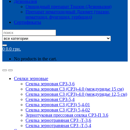
Дезинвазия
Овицидный препарат Тиазон (Дезинвазия)
Препарат нематоцидный Дазомет (тиазон,
нематоцид, фунгицид, гербицид)
Сертификаты
Search
for:
0
0.0
грн.
No products in the cart.
Сеялки зерновые
Сеялка зерновая СРЗ-3,6
Сеялка зерновая СЗ (СРЗ)-4.0 (междурядье 15 см)
Сеялка зерновая СЗ (СРЗ)-4.0 (междурядье 12,5 см)
Сеялка зерновая СРЗ-5,4
Сеялка зерновая СЗ (СРЗ) 5,4-01
Сеялка зерновая СЗ (СРЗ) 5,4-02
Зернотуковая прессовая сеялка СРЗ-П 3.6
Сеялка зернотравяная СРЗ -Т-3,6
Сеялка зернотравяная СРЗ -Т-5,4