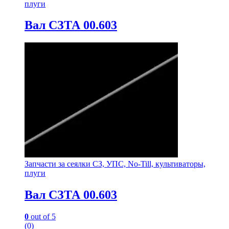
плуги
Вал СЗТА 00.603
Запчасти за сеялки СЗ, УПС, No-Till, культиваторы,
плуги
Вал СЗТА 00.603
0
out of 5
(0)