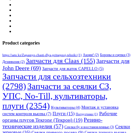
Product categories
Бороны и сцепки
(3)
Акции!
(2)
https://satu.kz/Zapasnye-chasti-dlya-pritsepnoj-tehniki
(1)
Запчасти для Claas
(155)
Запчасти для
Дезинвазия
(2)
John Deere
(69)
Запчасти для жаток CAPELLO
(5)
Запчасти для сельхозтехники
(2798)
Запчасти за сеялки СЗ,
УПС, No-Till, культиваторы,
плуги
(2354)
Монтаж и установка
Культиваторы
(4)
Рабочие
Плуги
(15)
систем контроля высева
(7)
Погрузчики
(1)
Резино-
органы плугов Текrоne (Текрон)
(19)
технические изделия
(57)
Сеялки
Сеялки бу и восстановленные
(3)
зерновые
(16)
Сеялки прямого посева
(9)
Сеялки точного высева