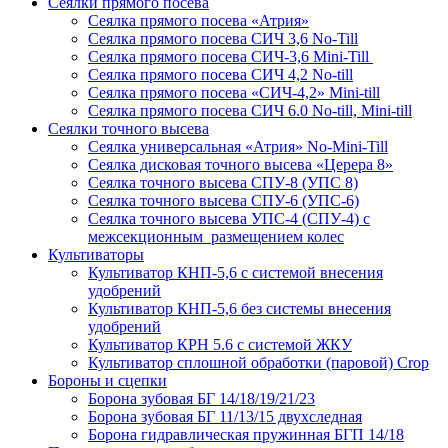
Сеялки прямого посева
Сеялка прямого посева «Атрия»
Сеялка прямого посева СИЧ 3,6 No-Till
Сеялка прямого посева СИЧ-3,6 Mini-Till
Сеялка прямого посева СИЧ 4,2 No-till
Сеялка прямого посева «СИЧ-4,2» Mini-till
Сеялка прямого посева СИЧ 6.0 No-till, Mini-till
Сеялки точного высева
Сеялка универсальная «Атрия» No-Mini-Till
Сеялка дисковая точного высева «Церера 8»
Сеялка точного высева СПУ-8 (УПС 8)
Сеялка точного высева СПУ-6 (УПС-6)
Сеялка точного высева УПС-4 (СПУ-4) с
межсекционным размещением колес
Культиваторы
Культиватор КНП-5,6 с системой внесения
удобрений
Культиватор КНП-5,6 без системы внесения
удобрений
Культиватор КРН 5.6 с системой ЖКУ
Культиватор сплошной обработки (паровой) Crop
Бороны и сцепки
Борона зубовая БГ 14/18/19/21/23
Борона зубовая БГ 11/13/15 двухследная
Борона гидравлическая пружинная БГП 14/18