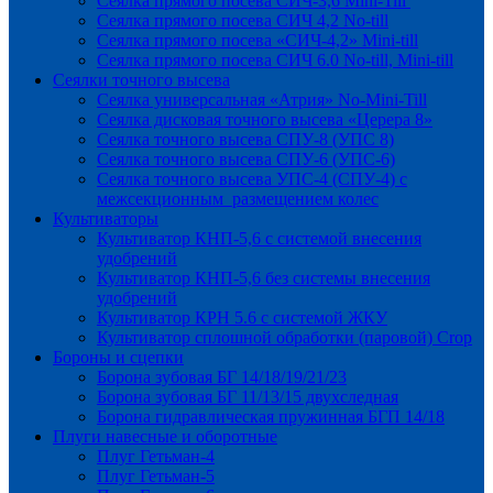
Сеялка прямого посева СИЧ-3,6 Mini-Till
Сеялка прямого посева СИЧ 4,2 No-till
Сеялка прямого посева «СИЧ-4,2» Mini-till
Сеялка прямого посева СИЧ 6.0 No-till, Mini-till
Сеялки точного высева
Сеялка универсальная «Атрия» No-Mini-Till
Сеялка дисковая точного высева «Церера 8»
Сеялка точного высева СПУ-8 (УПС 8)
Сеялка точного высева СПУ-6 (УПС-6)
Сеялка точного высева УПС-4 (СПУ-4) с
межсекционным размещением колес
Культиваторы
Культиватор КНП-5,6 с системой внесения
удобрений
Культиватор КНП-5,6 без системы внесения
удобрений
Культиватор КРН 5.6 с системой ЖКУ
Культиватор сплошной обработки (паровой) Crop
Бороны и сцепки
Борона зубовая БГ 14/18/19/21/23
Борона зубовая БГ 11/13/15 двухследная
Борона гидравлическая пружинная БГП 14/18
Плуги навесные и оборотные
Плуг Гетьман-4
Плуг Гетьман-5