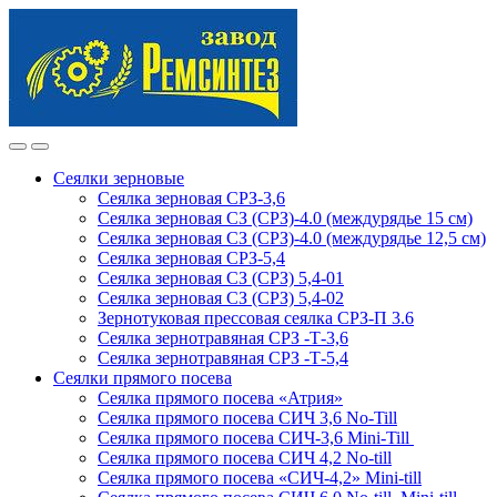
Skip
Skip
to
to
navigation
content
Сеялки зерновые
Сеялка зерновая СРЗ-3,6
Сеялка зерновая СЗ (СРЗ)-4.0 (междурядье 15 см)
Сеялка зерновая СЗ (СРЗ)-4.0 (междурядье 12,5 см)
Сеялка зерновая СРЗ-5,4
Сеялка зерновая СЗ (СРЗ) 5,4-01
Сеялка зерновая СЗ (СРЗ) 5,4-02
Зернотуковая прессовая сеялка СРЗ-П 3.6
Сеялка зернотравяная СРЗ -Т-3,6
Сеялка зернотравяная СРЗ -Т-5,4
Сеялки прямого посева
Сеялка прямого посева «Атрия»
Сеялка прямого посева СИЧ 3,6 No-Till
Сеялка прямого посева СИЧ-3,6 Mini-Till
Сеялка прямого посева СИЧ 4,2 No-till
Сеялка прямого посева «СИЧ-4,2» Mini-till