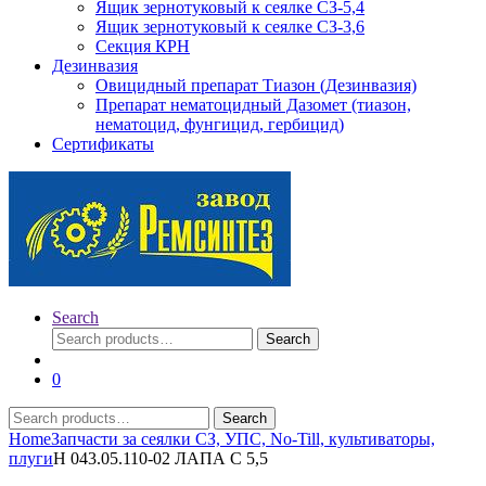
Ящик зернотуковый к сеялке СЗ-5,4
Ящик зернотуковый к сеялке СЗ-3,6
Секция КРН
Дезинвазия
Овицидный препарат Тиазон (Дезинвазия)
Препарат нематоцидный Дазомет (тиазон,
нематоцид, фунгицид, гербицид)
Сертификаты
Search
Search
Search
for:
0
Search
Search
for:
Home
Запчасти за сеялки СЗ, УПС, No-Till, культиваторы,
плуги
Н 043.05.110-02 ЛАПА С 5,5