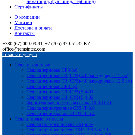
нематоцид, фунгицид, гербицид)
Сертификаты
О компании
Магазин
Доставка и оплата
Контакты
+380 (67) 009-09-91, +7 (705) 979-51-32 KZ
office@remsintez.com
Товары и услуги
Сеялки зерновые
Сеялка зерновая СРЗ-3,6
Сеялка зерновая СЗ (СРЗ)-4.0 (междурядье 15 см)
Сеялка зерновая СЗ (СРЗ)-4.0 (междурядье 12,5 см)
Сеялка зерновая СРЗ-5,4
Сеялка зерновая СЗ (СРЗ) 5,4-01
Сеялка зерновая СЗ (СРЗ) 5,4-02
Зернотуковая прессовая сеялка СРЗ-П 3.6
Сеялка зернотравяная СРЗ -Т-3,6
Сеялка зернотравяная СРЗ -Т-5,4
Сеялки прямого посева
Сеялка прямого посева «Атрия»
Сеялка прямого посева СИЧ 3,6 No-Till