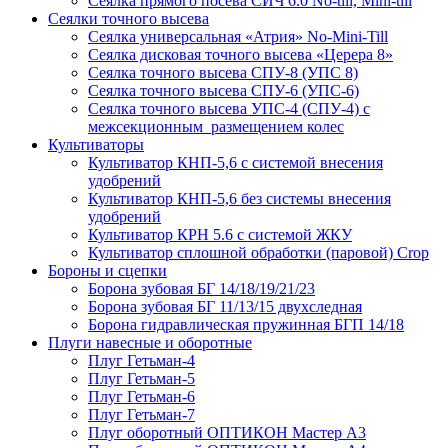
Сеялка прямого посева СИЧ 6.0 No-till, Mini-till
Сеялки точного высева
Сеялка универсальная «Атрия» No-Mini-Till
Сеялка дисковая точного высева «Церера 8»
Сеялка точного высева СПУ-8 (УПС 8)
Сеялка точного высева СПУ-6 (УПС-6)
Сеялка точного высева УПС-4 (СПУ-4) с
межсекционным размещением колес
Культиваторы
Культиватор КНП-5,6 с системой внесения
удобрений
Культиватор КНП-5,6 без системы внесения
удобрений
Культиватор КРН 5.6 с системой ЖКУ
Культиватор сплошной обработки (паровой) Crop
Бороны и сцепки
Борона зубовая БГ 14/18/19/21/23
Борона зубовая БГ 11/13/15 двухследная
Борона гидравлическая пружинная БГП 14/18
Плуги навесные и оборотные
Плуг Гетьман-4
Плуг Гетьман-5
Плуг Гетьман-6
Плуг Гетьман-7
Плуг оборотный ОПТИКОН Мастер А3