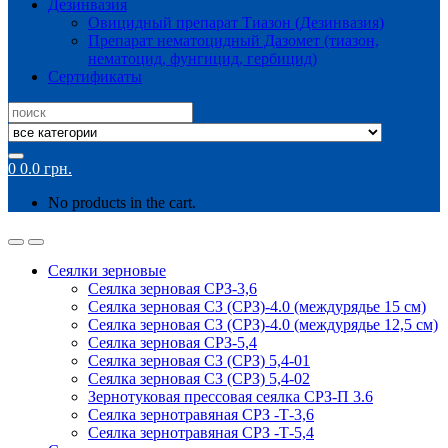
Дезинвазия
Овицидный препарат Тиазон (Дезинвазия)
Препарат нематоцидный Дазомет (тиазон,
нематоцид, фунгицид, гербицид)
Сертификаты
Search
for:
0
0.0
грн.
No products in the cart.
Сеялки зерновые
Сеялка зерновая СРЗ-3,6
Сеялка зерновая СЗ (СРЗ)-4.0 (междурядье 15 см)
Сеялка зерновая СЗ (СРЗ)-4.0 (междурядье 12,5 см)
Сеялка зерновая СРЗ-5,4
Сеялка зерновая СЗ (СРЗ) 5,4-01
Сеялка зерновая СЗ (СРЗ) 5,4-02
Зернотуковая прессовая сеялка СРЗ-П 3.6
Сеялка зернотравяная СРЗ -Т-3,6
Сеялка зернотравяная СРЗ -Т-5,4