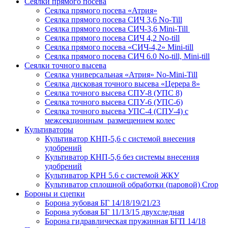
Сеялки прямого посева
Сеялка прямого посева «Атрия»
Сеялка прямого посева СИЧ 3,6 No-Till
Сеялка прямого посева СИЧ-3,6 Mini-Till
Сеялка прямого посева СИЧ 4,2 No-till
Сеялка прямого посева «СИЧ-4,2» Mini-till
Сеялка прямого посева СИЧ 6.0 No-till, Mini-till
Сеялки точного высева
Сеялка универсальная «Атрия» No-Mini-Till
Сеялка дисковая точного высева «Церера 8»
Сеялка точного высева СПУ-8 (УПС 8)
Сеялка точного высева СПУ-6 (УПС-6)
Сеялка точного высева УПС-4 (СПУ-4) с
межсекционным размещением колес
Культиваторы
Культиватор КНП-5,6 с системой внесения
удобрений
Культиватор КНП-5,6 без системы внесения
удобрений
Культиватор КРН 5.6 с системой ЖКУ
Культиватор сплошной обработки (паровой) Crop
Бороны и сцепки
Борона зубовая БГ 14/18/19/21/23
Борона зубовая БГ 11/13/15 двухследная
Борона гидравлическая пружинная БГП 14/18