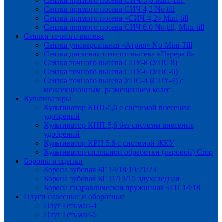
Сеялка прямого посева СИЧ-3,6 Mini-Till
Сеялка прямого посева СИЧ 4,2 No-till
Сеялка прямого посева «СИЧ-4,2» Mini-till
Сеялка прямого посева СИЧ 6.0 No-till, Mini-till
Сеялки точного высева
Сеялка универсальная «Атрия» No-Mini-Till
Сеялка дисковая точного высева «Церера 8»
Сеялка точного высева СПУ-8 (УПС 8)
Сеялка точного высева СПУ-6 (УПС-6)
Сеялка точного высева УПС-4 (СПУ-4) с
межсекционным размещением колес
Культиваторы
Культиватор КНП-5,6 с системой внесения
удобрений
Культиватор КНП-5,6 без системы внесения
удобрений
Культиватор КРН 5.6 с системой ЖКУ
Культиватор сплошной обработки (паровой) Crop
Бороны и сцепки
Борона зубовая БГ 14/18/19/21/23
Борона зубовая БГ 11/13/15 двухследная
Борона гидравлическая пружинная БГП 14/18
Плуги навесные и оборотные
Плуг Гетьман-4
Плуг Гетьман-5