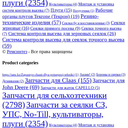
плуги
(2354)
Монтаж и установка
Культиваторы
(4)
Рабочие
Плуги
(15)
систем контроля высева
(7)
Погрузчики
(1)
Резино-
органы плугов Текrоne (Текрон)
(19)
технические изделия
(57)
Сеялки
Сеялки бу и восстановленные
(3)
зерновые
(16)
Сеялки прямого посева
(9)
Сеялки точного высева
Система контроля высева для зерновых сеялок
(26)
(7)
Система контроля высева для сеялок точного высева
(59)
©
Ремсинтез
- Все права защищены
Product categories
Бороны и сцепки
(3)
Акции!
(2)
https://satu.kz/Zapasnye-chasti-dlya-pritsepnoj-tehniki
(1)
Запчасти для Claas
(155)
Запчасти для
Дезинвазия
(2)
John Deere
(69)
Запчасти для жаток CAPELLO
(5)
Запчасти для сельхозтехники
(2798)
Запчасти за сеялки СЗ,
УПС, No-Till, культиваторы,
плуги
(2354)
Монтаж и установка
Культиваторы
(4)