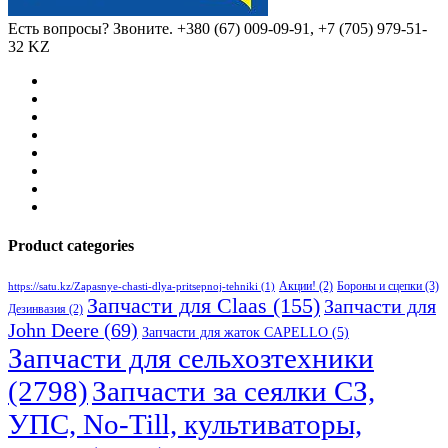
Есть вопросы? Звоните.
+380 (67) 009-09-91, +7 (705) 979-51-
32 KZ
Product categories
Бороны и сцепки
(3)
Акции!
(2)
https://satu.kz/Zapasnye-chasti-dlya-pritsepnoj-tehniki
(1)
Запчасти для Claas
(155)
Запчасти для
Дезинвазия
(2)
John Deere
(69)
Запчасти для жаток CAPELLO
(5)
Запчасти для сельхозтехники
(2798)
Запчасти за сеялки СЗ,
УПС, No-Till, культиваторы,