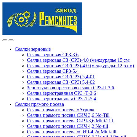
Skip
Skip
to
to
navigation
content
Сеялки зерновые
Сеялка зерновая СРЗ-3,6
Сеялка зерновая СЗ (СРЗ)-4.0 (междурядье 15 см)
Сеялка зерновая СЗ (СРЗ)-4.0 (междурядье 12,5 см)
Сеялка зерновая СРЗ-5,4
Сеялка зерновая СЗ (СРЗ) 5,4-01
Сеялка зерновая СЗ (СРЗ) 5,4-02
Зернотуковая прессовая сеялка СРЗ-П 3.6
Сеялка зернотравяная СРЗ -Т-3,6
Сеялка зернотравяная СРЗ -Т-5,4
Сеялки прямого посева
Сеялка прямого посева «Атрия»
Сеялка прямого посева СИЧ 3,6 No-Till
Сеялка прямого посева СИЧ-3,6 Mini-Till
Сеялка прямого посева СИЧ 4,2 No-till
Сеялка прямого посева «СИЧ-4,2» Mini-till