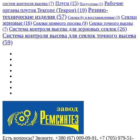
Рабочие
Плуги
(15)
систем контроля высева
(7)
Погрузчики
(1)
Резино-
органы плугов Текrоne (Текрон)
(19)
технические изделия
(57)
Сеялки
Сеялки бу и восстановленные
(3)
зерновые
(16)
Сеялки прямого посева
(9)
Сеялки точного высева
Система контроля высева для зерновых сеялок
(26)
(7)
Система контроля высева для сеялок точного высева
(59)
Есть вопросы? Звоните.
+380 (67) 009-09-91, +7 (705) 979-51-