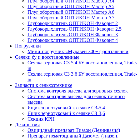
Плуг оборотный ОПТИКОН Мастер А4
Плуг оборотный ОПТИКОН Мастер А5
Плуг оборотный ОПТИКОН Мастер А6
Плуг оборотный ОПТИКОН Мастер А7
Глубокорыхлитель ОПТИКОН Фаворит 2
Глубокорыхлитель ОПТИКОН Фаворит 2,5
Глубокорыхлитель ОПТИКОН Фаворит 3
Глубокорыхлитель ОПТИКОН Фаворит 4
Погрузчики
Мини-погрузчик «Муравей 300» фронтальный
Сеялки бу и восстановленные
Сеялка зерновая СЗ 5.4 БУ восстановленная, Trade-
in
Сеялка зерновая СЗ 3.6 БУ восстановленная, Trade-
in
Запчасти к сельхозтехнике
Система контроля высева для зерновых сеялок
Система контроля высева для сеялок точного
высева
Ящик зернотуковый к сеялке СЗ-5,4
Ящик зернотуковый к сеялке СЗ-3,6
Секция КРН
Дезинвазия
Овицидный препарат Тиазон (Дезинвазия)
Препарат нематоцидный Дазомет (тиазон,