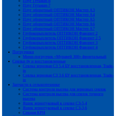
Плуг Гетьман-6
Плуг Гетьман-7
Плуг оборотный ОПТИКОН Мастер А3
Плуг оборотный ОПТИКОН Мастер А4
Плуг оборотный ОПТИКОН Мастер А5
Плуг оборотный ОПТИКОН Мастер А6
Плуг оборотный ОПТИКОН Мастер А7
Глубокорыхлитель ОПТИКОН Фаворит 2
Глубокорыхлитель ОПТИКОН Фаворит 2,5
Глубокорыхлитель ОПТИКОН Фаворит 3
Глубокорыхлитель ОПТИКОН Фаворит 4
Погрузчики
Мини-погрузчик «Муравей 300» фронтальный
Сеялки бу и восстановленные
Сеялка зерновая СЗ 5.4 БУ восстановленная, Trade-
in
Сеялка зерновая СЗ 3.6 БУ восстановленная, Trade-
in
Запчасти к сельхозтехнике
Система контроля высева для зерновых сеялок
Система контроля высева для сеялок точного
высева
Ящик зернотуковый к сеялке СЗ-5,4
Ящик зернотуковый к сеялке СЗ-3,6
Секция КРН