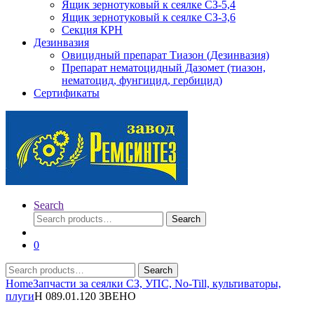
Ящик зернотуковый к сеялке СЗ-5,4
Ящик зернотуковый к сеялке СЗ-3,6
Секция КРН
Дезинвазия
Овицидный препарат Тиазон (Дезинвазия)
Препарат нематоцидный Дазомет (тиазон,
нематоцид, фунгицид, гербицид)
Сертификаты
Search
Search
Search
for:
0
Search
Search
for:
Home
Запчасти за сеялки СЗ, УПС, No-Till, культиваторы,
плуги
Н 089.01.120 ЗВЕНО