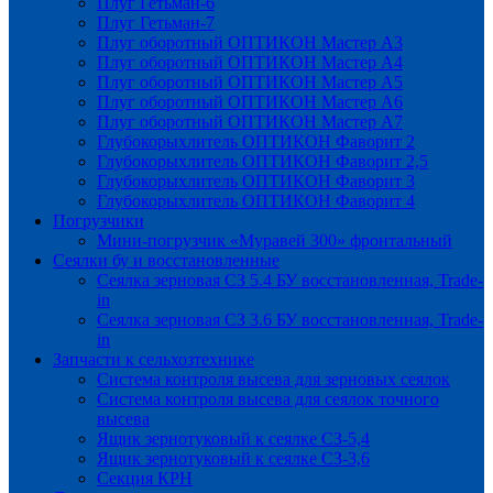
Плуг Гетьман-6
Плуг Гетьман-7
Плуг оборотный ОПТИКОН Мастер А3
Плуг оборотный ОПТИКОН Мастер А4
Плуг оборотный ОПТИКОН Мастер А5
Плуг оборотный ОПТИКОН Мастер А6
Плуг оборотный ОПТИКОН Мастер А7
Глубокорыхлитель ОПТИКОН Фаворит 2
Глубокорыхлитель ОПТИКОН Фаворит 2,5
Глубокорыхлитель ОПТИКОН Фаворит 3
Глубокорыхлитель ОПТИКОН Фаворит 4
Погрузчики
Мини-погрузчик «Муравей 300» фронтальный
Сеялки бу и восстановленные
Сеялка зерновая СЗ 5.4 БУ восстановленная, Trade-
in
Сеялка зерновая СЗ 3.6 БУ восстановленная, Trade-
in
Запчасти к сельхозтехнике
Система контроля высева для зерновых сеялок
Система контроля высева для сеялок точного
высева
Ящик зернотуковый к сеялке СЗ-5,4
Ящик зернотуковый к сеялке СЗ-3,6
Секция КРН