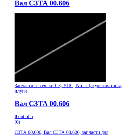
Вал СЗТА 00.606
Запчасти за сеялки СЗ, УПС, No-Till, культиваторы,
плуги
Вал СЗТА 00.606
0
out of 5
(0)
СЗТА 00.606, Вал СЗТА 00.606, запчасти для