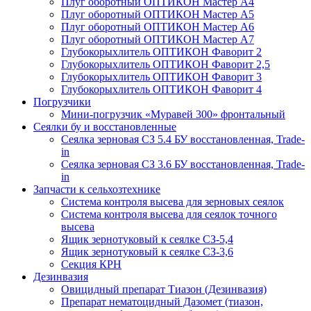
Плуг оборотный ОПТИКОН Мастер А4
Плуг оборотный ОПТИКОН Мастер А5
Плуг оборотный ОПТИКОН Мастер А6
Плуг оборотный ОПТИКОН Мастер А7
Глубокорыхлитель ОПТИКОН Фаворит 2
Глубокорыхлитель ОПТИКОН Фаворит 2,5
Глубокорыхлитель ОПТИКОН Фаворит 3
Глубокорыхлитель ОПТИКОН Фаворит 4
Погрузчики
Мини-погрузчик «Муравей 300» фронтальный
Сеялки бу и восстановленные
Сеялка зерновая СЗ 5.4 БУ восстановленная, Trade-
in
Сеялка зерновая СЗ 3.6 БУ восстановленная, Trade-
in
Запчасти к сельхозтехнике
Система контроля высева для зерновых сеялок
Система контроля высева для сеялок точного
высева
Ящик зернотуковый к сеялке СЗ-5,4
Ящик зернотуковый к сеялке СЗ-3,6
Секция КРН
Дезинвазия
Овицидный препарат Тиазон (Дезинвазия)
Препарат нематоцидный Дазомет (тиазон,