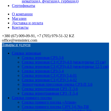
нематоцид, фунгицид, гербицид)
Сертификаты
О компании
Магазин
Доставка и оплата
Контакты
+380 (67) 009-09-91, +7 (705) 979-51-32 KZ
office@remsintez.com
Товары и услуги
Сеялки зерновые
Сеялка зерновая СРЗ-3,6
Сеялка зерновая СЗ (СРЗ)-4.0 (междурядье 15 см)
Сеялка зерновая СЗ (СРЗ)-4.0 (междурядье 12,5 см)
Сеялка зерновая СРЗ-5,4
Сеялка зерновая СЗ (СРЗ) 5,4-01
Сеялка зерновая СЗ (СРЗ) 5,4-02
Зернотуковая прессовая сеялка СРЗ-П 3.6
Сеялка зернотравяная СРЗ -Т-3,6
Сеялка зернотравяная СРЗ -Т-5,4
Сеялки прямого посева
Сеялка прямого посева «Атрия»
Сеялка прямого посева СИЧ 3,6 No-Till