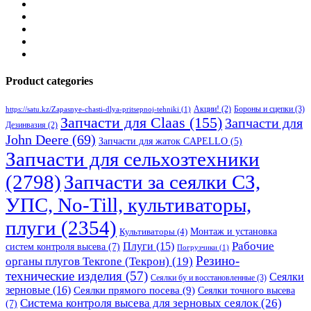
Product categories
Бороны и сцепки
(3)
Акции!
(2)
https://satu.kz/Zapasnye-chasti-dlya-pritsepnoj-tehniki
(1)
Запчасти для Claas
(155)
Запчасти для
Дезинвазия
(2)
John Deere
(69)
Запчасти для жаток CAPELLO
(5)
Запчасти для сельхозтехники
(2798)
Запчасти за сеялки СЗ,
УПС, No-Till, культиваторы,
плуги
(2354)
Монтаж и установка
Культиваторы
(4)
Рабочие
Плуги
(15)
систем контроля высева
(7)
Погрузчики
(1)
Резино-
органы плугов Текrоne (Текрон)
(19)
технические изделия
(57)
Сеялки
Сеялки бу и восстановленные
(3)
зерновые
(16)
Сеялки прямого посева
(9)
Сеялки точного высева
Система контроля высева для зерновых сеялок
(26)
(7)