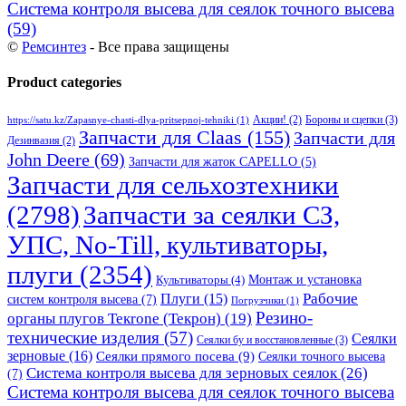
Система контроля высева для сеялок точного высева
(59)
©
Ремсинтез
- Все права защищены
Product categories
Бороны и сцепки
(3)
Акции!
(2)
https://satu.kz/Zapasnye-chasti-dlya-pritsepnoj-tehniki
(1)
Запчасти для Claas
(155)
Запчасти для
Дезинвазия
(2)
John Deere
(69)
Запчасти для жаток CAPELLO
(5)
Запчасти для сельхозтехники
(2798)
Запчасти за сеялки СЗ,
УПС, No-Till, культиваторы,
плуги
(2354)
Монтаж и установка
Культиваторы
(4)
Рабочие
Плуги
(15)
систем контроля высева
(7)
Погрузчики
(1)
Резино-
органы плугов Текrоne (Текрон)
(19)
технические изделия
(57)
Сеялки
Сеялки бу и восстановленные
(3)
зерновые
(16)
Сеялки прямого посева
(9)
Сеялки точного высева
Система контроля высева для зерновых сеялок
(26)
(7)
Система контроля высева для сеялок точного высева