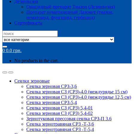
Дезинвазия
Овицидный препарат Тиазон (Дезинвазия)
Препарат нематоцидный Дазомет (тиазон,
нематоцид, фунгицид, гербицид)
Сертификаты
Search
for:
0
0.0
грн.
No products in the cart.
Сеялки зерновые
Сеялка зерновая СРЗ-3,6
Сеялка зерновая СЗ (СРЗ)-4.0 (междурядье 15 см)
Сеялка зерновая СЗ (СРЗ)-4.0 (междурядье 12,5 см)
Сеялка зерновая СРЗ-5,4
Сеялка зерновая СЗ (СРЗ) 5,4-01
Сеялка зерновая СЗ (СРЗ) 5,4-02
Зернотуковая прессовая сеялка СРЗ-П 3.6
Сеялка зернотравяная СРЗ -Т-3,6
Сеялка зернотравяная СРЗ -Т-5,4