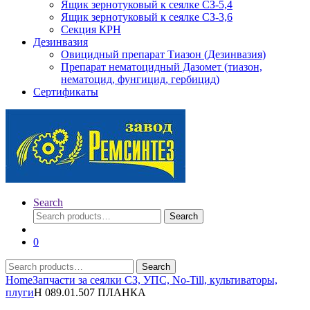
Ящик зернотуковый к сеялке СЗ-5,4
Ящик зернотуковый к сеялке СЗ-3,6
Секция КРН
Дезинвазия
Овицидный препарат Тиазон (Дезинвазия)
Препарат нематоцидный Дазомет (тиазон,
нематоцид, фунгицид, гербицид)
Сертификаты
Search
Search
Search
for:
0
Search
Search
for:
Home
Запчасти за сеялки СЗ, УПС, No-Till, культиваторы,
плуги
Н 089.01.507 ПЛАНКА