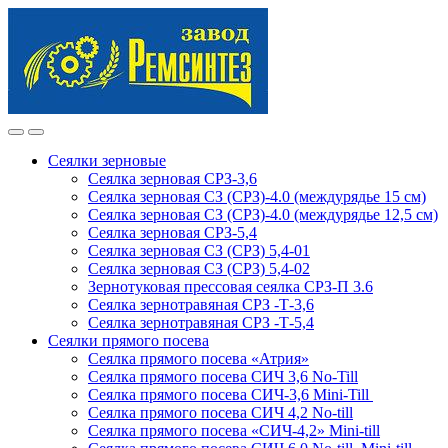
Skip
Skip
to
to
navigation
content
Сеялки зерновые
Сеялка зерновая СРЗ-3,6
Сеялка зерновая СЗ (СРЗ)-4.0 (междурядье 15 см)
Сеялка зерновая СЗ (СРЗ)-4.0 (междурядье 12,5 см)
Сеялка зерновая СРЗ-5,4
Сеялка зерновая СЗ (СРЗ) 5,4-01
Сеялка зерновая СЗ (СРЗ) 5,4-02
Зернотуковая прессовая сеялка СРЗ-П 3.6
Сеялка зернотравяная СРЗ -Т-3,6
Сеялка зернотравяная СРЗ -Т-5,4
Сеялки прямого посева
Сеялка прямого посева «Атрия»
Сеялка прямого посева СИЧ 3,6 No-Till
Сеялка прямого посева СИЧ-3,6 Mini-Till
Сеялка прямого посева СИЧ 4,2 No-till
Сеялка прямого посева «СИЧ-4,2» Mini-till