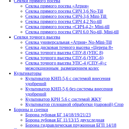
Сеялки прямого посева
Сеялка прямого посева «Атрия»
Сеялка прямого посева СИЧ 3,6 No-Till
Сеялка прямого посева СИЧ-3,6 Mini-Till
Сеялка прямого посева СИЧ 4,2 No-till
Сеялка прямого посева «СИЧ-4,2» Mini-till
Сеялка прямого посева СИЧ 6.0 No-till, Mini-till
Сеялки точного высева
Сеялка универсальная «Атрия» No-Mini-Till
Сеялка дисковая точного высева «Церера 8»
Сеялка точного высева СПУ-8 (УПС 8)
Сеялка точного высева СПУ-6 (УПС-6)
Сеялка точного высева УПС-4 (СПУ-4) с
межсекционным размещением колес
Культиваторы
Культиватор КНП-5,6 с системой внесения
удобрений
Культиватор КНП-5,6 без системы внесения
удобрений
Культиватор КРН 5.6 с системой ЖКУ
Культиватор сплошной обработки (паровой) Crop
Бороны и сцепки
Борона зубовая БГ 14/18/19/21/23
Борона зубовая БГ 11/13/15 двухследная
Борона гидравлическая пружинная БГП 14/18