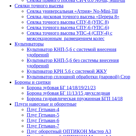
Сеялка прямого посева СИЧ 6.0 No-till, Mini-till
Сеялки точного высева
Сеялка универсальная «Атрия» No-Mini-Till
Сеялка дисковая точного высева «Церера 8»
Сеялка точного высева СПУ-8 (УПС 8)
Сеялка точного высева СПУ-6 (УПС-6)
Сеялка точного высева УПС-4 (СПУ-4) с
межсекционным размещением колес
Культиваторы
Культиватор КНП-5,6 с системой внесения
удобрений
Культиватор КНП-5,6 без системы внесения
удобрений
Культиватор КРН 5.6 с системой ЖКУ
Культиватор сплошной обработки (паровой) Crop
Бороны и сцепки
Борона зубовая БГ 14/18/19/21/23
Борона зубовая БГ 11/13/15 двухследная
Борона гидравлическая пружинная БГП 14/18
Плуги навесные и оборотные
Плуг Гетьман-4
Плуг Гетьман-5
Плуг Гетьман-6
Плуг Гетьман-7
Плуг оборотный ОПТИКОН Мастер А3