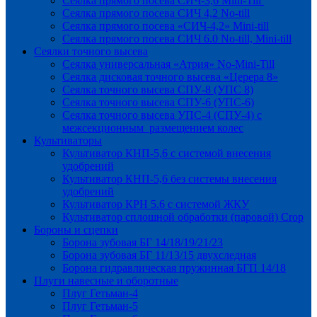
Сеялка прямого посева СИЧ-3,6 Mini-Till
Сеялка прямого посева СИЧ 4,2 No-till
Сеялка прямого посева «СИЧ-4,2» Mini-till
Сеялка прямого посева СИЧ 6.0 No-till, Mini-till
Сеялки точного высева
Сеялка универсальная «Атрия» No-Mini-Till
Сеялка дисковая точного высева «Церера 8»
Сеялка точного высева СПУ-8 (УПС 8)
Сеялка точного высева СПУ-6 (УПС-6)
Сеялка точного высева УПС-4 (СПУ-4) с
межсекционным размещением колес
Культиваторы
Культиватор КНП-5,6 с системой внесения
удобрений
Культиватор КНП-5,6 без системы внесения
удобрений
Культиватор КРН 5.6 с системой ЖКУ
Культиватор сплошной обработки (паровой) Crop
Бороны и сцепки
Борона зубовая БГ 14/18/19/21/23
Борона зубовая БГ 11/13/15 двухследная
Борона гидравлическая пружинная БГП 14/18
Плуги навесные и оборотные
Плуг Гетьман-4
Плуг Гетьман-5