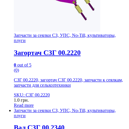
Запчасти за сеялки СЗ, УПС, No-Till, культиваторы,
плуги
Загортач СЗГ 00.2220
0
out of 5
(0)
СЗГ 00.2220, загортач СЗГ 00.2220, запчасти к сеялкам,
запчасти для сельхозтехники
SKU: СЗГ 00.2220
1.0
грн.
Read more
Запчасти за сеялки СЗ, УПС, No-Till, культиваторы,
плуги
Вал СЗГ 00.2340