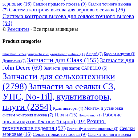
зерновые
(16)
Сеялки прямого посева
(9)
Сеялки точного высева
Система контроля высева для зерновых сеялок
(26)
(7)
Система контроля высева для сеялок точного высева
(59)
©
Ремсинтез
- Все права защищены
Product categories
Бороны и сцепки
(3)
Акции!
(2)
https://satu.kz/Zapasnye-chasti-dlya-pritsepnoj-tehniki
(1)
Запчасти для Claas
(155)
Запчасти для
Дезинвазия
(2)
John Deere
(69)
Запчасти для жаток CAPELLO
(5)
Запчасти для сельхозтехники
(2798)
Запчасти за сеялки СЗ,
УПС, No-Till, культиваторы,
плуги
(2354)
Монтаж и установка
Культиваторы
(4)
Рабочие
Плуги
(15)
систем контроля высева
(7)
Погрузчики
(1)
Резино-
органы плугов Текrоne (Текрон)
(19)
технические изделия
(57)
Сеялки
Сеялки бу и восстановленные
(3)
зерновые
(16)
Сеялки прямого посева
(9)
Сеялки точного высева