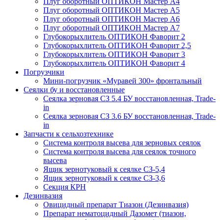
Плуг оборотный ОПТИКОН Мастер А4
Плуг оборотный ОПТИКОН Мастер А5
Плуг оборотный ОПТИКОН Мастер А6
Плуг оборотный ОПТИКОН Мастер А7
Глубокорыхлитель ОПТИКОН Фаворит 2
Глубокорыхлитель ОПТИКОН Фаворит 2,5
Глубокорыхлитель ОПТИКОН Фаворит 3
Глубокорыхлитель ОПТИКОН Фаворит 4
Погрузчики
Мини-погрузчик «Муравей 300» фронтальный
Сеялки бу и восстановленные
Сеялка зерновая СЗ 5.4 БУ восстановленная, Trade-
in
Сеялка зерновая СЗ 3.6 БУ восстановленная, Trade-
in
Запчасти к сельхозтехнике
Система контроля высева для зерновых сеялок
Система контроля высева для сеялок точного
высева
Ящик зернотуковый к сеялке СЗ-5,4
Ящик зернотуковый к сеялке СЗ-3,6
Секция КРН
Дезинвазия
Овицидный препарат Тиазон (Дезинвазия)
Препарат нематоцидный Дазомет (тиазон,