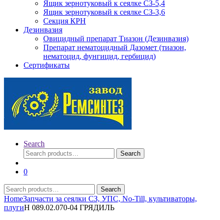
Ящик зернотуковый к сеялке СЗ-5,4
Ящик зернотуковый к сеялке СЗ-3,6
Секция КРН
Дезинвазия
Овицидный препарат Тиазон (Дезинвазия)
Препарат нематоцидный Дазомет (тиазон,
нематоцид, фунгицид, гербицид)
Сертификаты
Search
Search
Search
for:
0
Search
Search
for:
Home
Запчасти за сеялки СЗ, УПС, No-Till, культиваторы,
плуги
Н 089.02.070-04 ГРЯДИЛЬ