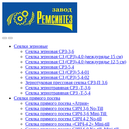
Skip
Skip
to
to
navigation
content
Сеялки зерновые
Сеялка зерновая СРЗ-3,6
Сеялка зерновая СЗ (СРЗ)-4.0 (междурядье 15 см)
Сеялка зерновая СЗ (СРЗ)-4.0 (междурядье 12,5 см)
Сеялка зерновая СРЗ-5,4
Сеялка зерновая СЗ (СРЗ) 5,4-01
Сеялка зерновая СЗ (СРЗ) 5,4-02
Зернотуковая прессовая сеялка СРЗ-П 3.6
Сеялка зернотравяная СРЗ -Т-3,6
Сеялка зернотравяная СРЗ -Т-5,4
Сеялки прямого посева
Сеялка прямого посева «Атрия»
Сеялка прямого посева СИЧ 3,6 No-Till
Сеялка прямого посева СИЧ-3,6 Mini-Till
Сеялка прямого посева СИЧ 4,2 No-till
Сеялка прямого посева «СИЧ-4,2» Mini-till