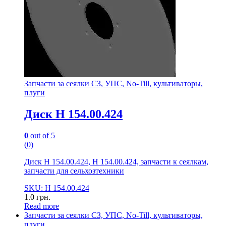
Запчасти за сеялки СЗ, УПС, No-Till, культиваторы,
плуги
Диск Н 154.00.424
0
out of 5
(0)
Диск Н 154.00.424, Н 154.00.424, запчасти к сеялкам,
запчасти для сельхозтехники
SKU: Н 154.00.424
1.0
грн.
Read more
Запчасти за сеялки СЗ, УПС, No-Till, культиваторы,
плуги