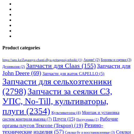
Product categories
Бороны и сцепки
(3)
Акции!
(2)
https://satu.kz/Zapasnye-chasti-dlya-pritsepnoj-tehniki
(1)
Запчасти для Claas
(155)
Запчасти для
Дезинвазия
(2)
John Deere
(69)
Запчасти для жаток CAPELLO
(5)
Запчасти для сельхозтехники
(2798)
Запчасти за сеялки СЗ,
УПС, No-Till, культиваторы,
плуги
(2354)
Монтаж и установка
Культиваторы
(4)
Рабочие
Плуги
(15)
систем контроля высева
(7)
Погрузчики
(1)
Резино-
органы плугов Текrоne (Текрон)
(19)
технические изделия
(57)
Сеялки
Сеялки бу и восстановленные
(3)