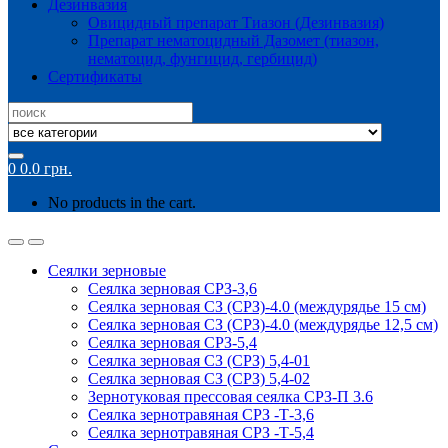
Дезинвазия
Овицидный препарат Тиазон (Дезинвазия)
Препарат нематоцидный Дазомет (тиазон,
нематоцид, фунгицид, гербицид)
Сертификаты
Search
for:
0
0.0
грн.
No products in the cart.
Сеялки зерновые
Сеялка зерновая СРЗ-3,6
Сеялка зерновая СЗ (СРЗ)-4.0 (междурядье 15 см)
Сеялка зерновая СЗ (СРЗ)-4.0 (междурядье 12,5 см)
Сеялка зерновая СРЗ-5,4
Сеялка зерновая СЗ (СРЗ) 5,4-01
Сеялка зерновая СЗ (СРЗ) 5,4-02
Зернотуковая прессовая сеялка СРЗ-П 3.6
Сеялка зернотравяная СРЗ -Т-3,6
Сеялка зернотравяная СРЗ -Т-5,4