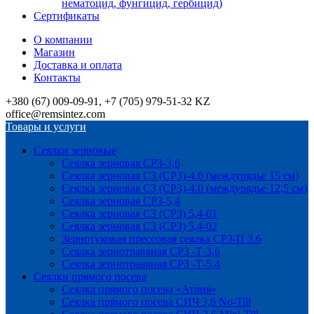
нематоцид, фунгицид, гербицид)
Сертификаты
О компании
Магазин
Доставка и оплата
Контакты
+380 (67) 009-09-91, +7 (705) 979-51-32 KZ
office@remsintez.com
Товары и услуги
Сеялки зерновые
Сеялка зерновая СРЗ-3,6
Сеялка зерновая СЗ (СРЗ)-4.0 (междурядье 15 см)
Сеялка зерновая СЗ (СРЗ)-4.0 (междурядье 12,5 см)
Сеялка зерновая СРЗ-5,4
Сеялка зерновая СЗ (СРЗ) 5,4-01
Сеялка зерновая СЗ (СРЗ) 5,4-02
Зернотуковая прессовая сеялка СРЗ-П 3.6
Сеялка зернотравяная СРЗ -Т-3,6
Сеялка зернотравяная СРЗ -Т-5,4
Сеялки прямого посева
Сеялка прямого посева «Атрия»
Сеялка прямого посева СИЧ 3,6 No-Till