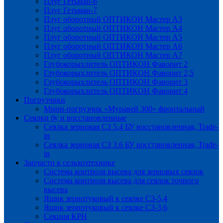
Плуг Гетьман-6
Плуг Гетьман-7
Плуг оборотный ОПТИКОН Мастер А3
Плуг оборотный ОПТИКОН Мастер А4
Плуг оборотный ОПТИКОН Мастер А5
Плуг оборотный ОПТИКОН Мастер А6
Плуг оборотный ОПТИКОН Мастер А7
Глубокорыхлитель ОПТИКОН Фаворит 2
Глубокорыхлитель ОПТИКОН Фаворит 2,5
Глубокорыхлитель ОПТИКОН Фаворит 3
Глубокорыхлитель ОПТИКОН Фаворит 4
Погрузчики
Мини-погрузчик «Муравей 300» фронтальный
Сеялки бу и восстановленные
Сеялка зерновая СЗ 5.4 БУ восстановленная, Trade-
in
Сеялка зерновая СЗ 3.6 БУ восстановленная, Trade-
in
Запчасти к сельхозтехнике
Система контроля высева для зерновых сеялок
Система контроля высева для сеялок точного
высева
Ящик зернотуковый к сеялке СЗ-5,4
Ящик зернотуковый к сеялке СЗ-3,6
Секция КРН