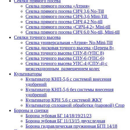
Сеялки прямого посева
Сеялка прямого посева «Атрия»
Сеялка прямого посева СИЧ 3,6 No-Till
Сеялка прямого посева СИЧ-3,6 Mini-Till
Сеялка прямого посева СИЧ 4,2 No-till
Сеялка прямого посева «СИЧ-4,2» Mini-till
Сеялка прямого посева СИЧ 6.0 No-till, Mini-till
Сеялки точного высева
Сеялка универсальная «Атрия» No-Mini-Till
Сеялка дисковая точного высева «Церера 8»
Сеялка точного высева СПУ-8 (УПС 8)
Сеялка точного высева СПУ-6 (УПС-6)
Сеялка точного высева УПС-4 (СПУ-4) с
межсекционным размещением колес
Культиваторы
Культиватор КНП-5,6 с системой внесения
удобрений
Культиватор КНП-5,6 без системы внесения
удобрений
Культиватор КРН 5.6 с системой ЖКУ
Культиватор сплошной обработки (паровой) Crop
Бороны и сцепки
Борона зубовая БГ 14/18/19/21/23
Борона зубовая БГ 11/13/15 двухследная
Борона гидравлическая пружинная БГП 14/18