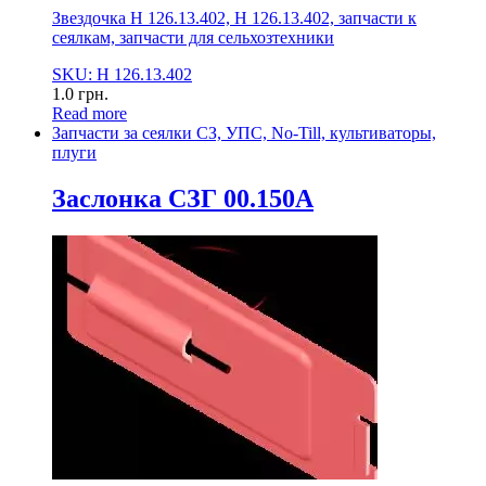
Звездочка Н 126.13.402, Н 126.13.402, запчасти к
сеялкам, запчасти для сельхозтехники
SKU: Н 126.13.402
1.0
грн.
Read more
Запчасти за сеялки СЗ, УПС, No-Till, культиваторы,
плуги
Заслонка СЗГ 00.150А