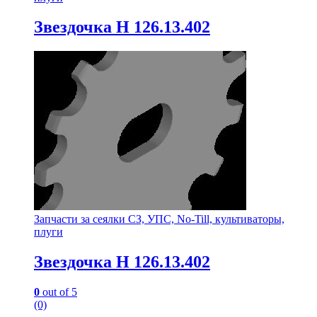
Звездочка Н 126.13.402
Запчасти за сеялки СЗ, УПС, No-Till, культиваторы,
плуги
Звездочка Н 126.13.402
0
out of 5
(0)