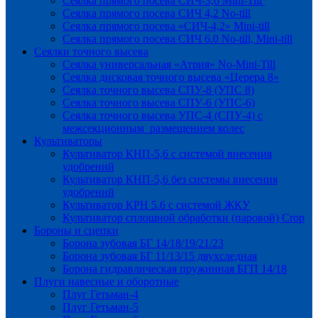
Сеялка прямого посева СИЧ-3,6 Mini-Till
Сеялка прямого посева СИЧ 4,2 No-till
Сеялка прямого посева «СИЧ-4,2» Mini-till
Сеялка прямого посева СИЧ 6.0 No-till, Mini-till
Сеялки точного высева
Сеялка универсальная «Атрия» No-Mini-Till
Сеялка дисковая точного высева «Церера 8»
Сеялка точного высева СПУ-8 (УПС 8)
Сеялка точного высева СПУ-6 (УПС-6)
Сеялка точного высева УПС-4 (СПУ-4) с
межсекционным размещением колес
Культиваторы
Культиватор КНП-5,6 с системой внесения
удобрений
Культиватор КНП-5,6 без системы внесения
удобрений
Культиватор КРН 5.6 с системой ЖКУ
Культиватор сплошной обработки (паровой) Crop
Бороны и сцепки
Борона зубовая БГ 14/18/19/21/23
Борона зубовая БГ 11/13/15 двухследная
Борона гидравлическая пружинная БГП 14/18
Плуги навесные и оборотные
Плуг Гетьман-4
Плуг Гетьман-5