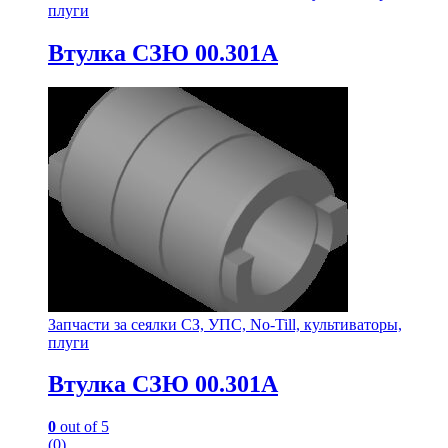
плуги
Втулка СЗЮ 00.301А
Запчасти за сеялки СЗ, УПС, No-Till, культиваторы,
плуги
Втулка СЗЮ 00.301А
0
out of 5
(0)