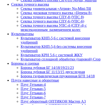
Сеялка прямого посева СИЧ 6.0 No-till, Mini-till
Сеялки точного высева
Сеялка универсальная «Атрия» No-Mini-Till
Сеялка дисковая точного высева «Церера 8»
Сеялка точного высева СПУ-8 (УПС 8)
Сеялка точного высева СПУ-6 (УПС-6)
Сеялка точного высева УПС-4 (СПУ-4) с
межсекционным размещением колес
Культиваторы
Культиватор КНП-5,6 с системой внесения
удобрений
Культиватор КНП-5,6 без системы внесения
удобрений
Культиватор КРН 5.6 с системой ЖКУ
Культиватор сплошной обработки (паровой) Crop
Бороны и сцепки
Борона зубовая БГ 14/18/19/21/23
Борона зубовая БГ 11/13/15 двухследная
Борона гидравлическая пружинная БГП 14/18
Плуги навесные и оборотные
Плуг Гетьман-4
Плуг Гетьман-5
Плуг Гетьман-6
Плуг Гетьман-7
Плуг оборотный ОПТИКОН Мастер А3