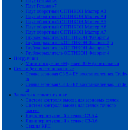
Плуг Гетьман-6
Плуг Гетьман-7
Плуг оборотный ОПТИКОН Мастер А3
Плуг оборотный ОПТИКОН Мастер А4
Плуг оборотный ОПТИКОН Мастер А5
Плуг оборотный ОПТИКОН Мастер А6
Плуг оборотный ОПТИКОН Мастер А7
Глубокорыхлитель ОПТИКОН Фаворит 2
Глубокорыхлитель ОПТИКОН Фаворит 2,5
Глубокорыхлитель ОПТИКОН Фаворит 3
Глубокорыхлитель ОПТИКОН Фаворит 4
Погрузчики
Мини-погрузчик «Муравей 300» фронтальный
Сеялки бу и восстановленные
Сеялка зерновая СЗ 5.4 БУ восстановленная, Trade-
in
Сеялка зерновая СЗ 3.6 БУ восстановленная, Trade-
in
Запчасти к сельхозтехнике
Система контроля высева для зерновых сеялок
Система контроля высева для сеялок точного
высева
Ящик зернотуковый к сеялке СЗ-5,4
Ящик зернотуковый к сеялке СЗ-3,6
Секция КРН