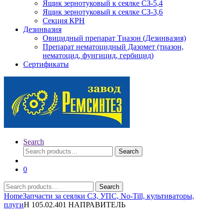
Ящик зернотуковый к сеялке СЗ-5,4
Ящик зернотуковый к сеялке СЗ-3,6
Секция КРН
Дезинвазия
Овицидный препарат Тиазон (Дезинвазия)
Препарат нематоцидный Дазомет (тиазон,
нематоцид, фунгицид, гербицид)
Сертификаты
Search
Search
Search
for:
0
Search
Search
for:
Home
Запчасти за сеялки СЗ, УПС, No-Till, культиваторы,
плуги
Н 105.02.401 НАПРАВИТЕЛЬ