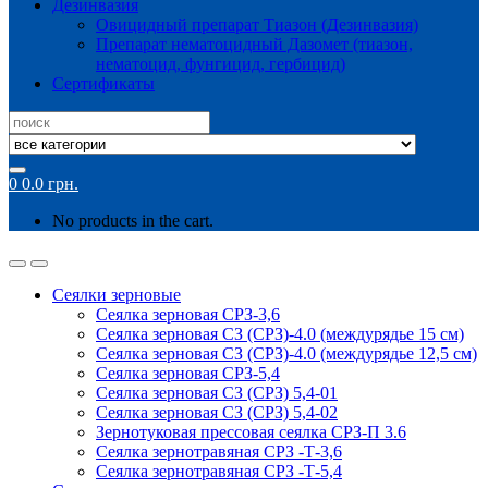
Дезинвазия
Овицидный препарат Тиазон (Дезинвазия)
Препарат нематоцидный Дазомет (тиазон,
нематоцид, фунгицид, гербицид)
Сертификаты
Search
for:
0
0.0
грн.
No products in the cart.
Сеялки зерновые
Сеялка зерновая СРЗ-3,6
Сеялка зерновая СЗ (СРЗ)-4.0 (междурядье 15 см)
Сеялка зерновая СЗ (СРЗ)-4.0 (междурядье 12,5 см)
Сеялка зерновая СРЗ-5,4
Сеялка зерновая СЗ (СРЗ) 5,4-01
Сеялка зерновая СЗ (СРЗ) 5,4-02
Зернотуковая прессовая сеялка СРЗ-П 3.6
Сеялка зернотравяная СРЗ -Т-3,6
Сеялка зернотравяная СРЗ -Т-5,4