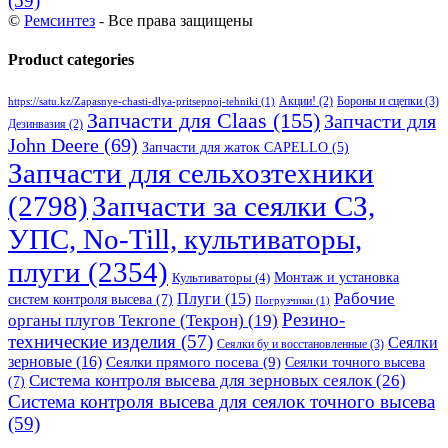
(59)
©
Ремсинтез
- Все права защищены
Product categories
Бороны и сцепки
(3)
Акции!
(2)
https://satu.kz/Zapasnye-chasti-dlya-pritsepnoj-tehniki
(1)
Запчасти для Claas
(155)
Запчасти для
Дезинвазия
(2)
John Deere
(69)
Запчасти для жаток CAPELLO
(5)
Запчасти для сельхозтехники
(2798)
Запчасти за сеялки СЗ,
УПС, No-Till, культиваторы,
плуги
(2354)
Монтаж и установка
Культиваторы
(4)
Рабочие
Плуги
(15)
систем контроля высева
(7)
Погрузчики
(1)
Резино-
органы плугов Текrоne (Текрон)
(19)
технические изделия
(57)
Сеялки
Сеялки бу и восстановленные
(3)
зерновые
(16)
Сеялки прямого посева
(9)
Сеялки точного высева
Система контроля высева для зерновых сеялок
(26)
(7)
Система контроля высева для сеялок точного высева
(59)