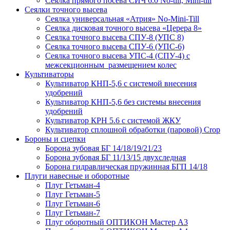
Сеялка прямого посева СИЧ 6.0 No-till, Mini-till
Сеялки точного высева
Сеялка универсальная «Атрия» No-Mini-Till
Сеялка дисковая точного высева «Церера 8»
Сеялка точного высева СПУ-8 (УПС 8)
Сеялка точного высева СПУ-6 (УПС-6)
Сеялка точного высева УПС-4 (СПУ-4) с
межсекционным размещением колес
Культиваторы
Культиватор КНП-5,6 с системой внесения
удобрений
Культиватор КНП-5,6 без системы внесения
удобрений
Культиватор КРН 5.6 с системой ЖКУ
Культиватор сплошной обработки (паровой) Crop
Бороны и сцепки
Борона зубовая БГ 14/18/19/21/23
Борона зубовая БГ 11/13/15 двухследная
Борона гидравлическая пружинная БГП 14/18
Плуги навесные и оборотные
Плуг Гетьман-4
Плуг Гетьман-5
Плуг Гетьман-6
Плуг Гетьман-7
Плуг оборотный ОПТИКОН Мастер А3