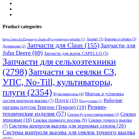
Product categories
Бороны и сцепки
(3)
Акции!
(2)
https://satu.kz/Zapasnye-chasti-dlya-pritsepnoj-tehniki
(1)
Запчасти для Claas
(155)
Запчасти для
Дезинвазия
(2)
John Deere
(69)
Запчасти для жаток CAPELLO
(5)
Запчасти для сельхозтехники
(2798)
Запчасти за сеялки СЗ,
УПС, No-Till, культиваторы,
плуги
(2354)
Монтаж и установка
Культиваторы
(4)
Рабочие
Плуги
(15)
систем контроля высева
(7)
Погрузчики
(1)
Резино-
органы плугов Текrоne (Текрон)
(19)
технические изделия
(57)
Сеялки
Сеялки бу и восстановленные
(3)
зерновые
(16)
Сеялки прямого посева
(9)
Сеялки точного высева
Система контроля высева для зерновых сеялок
(26)
(7)
Система контроля высева для сеялок точного высева