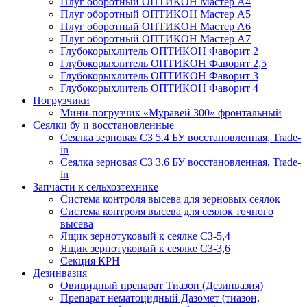
Плуг оборотный ОПТИКОН Мастер А4
Плуг оборотный ОПТИКОН Мастер А5
Плуг оборотный ОПТИКОН Мастер А6
Плуг оборотный ОПТИКОН Мастер А7
Глубокорыхлитель ОПТИКОН Фаворит 2
Глубокорыхлитель ОПТИКОН Фаворит 2,5
Глубокорыхлитель ОПТИКОН Фаворит 3
Глубокорыхлитель ОПТИКОН Фаворит 4
Погрузчики
Мини-погрузчик «Муравей 300» фронтальный
Сеялки бу и восстановленные
Сеялка зерновая СЗ 5.4 БУ восстановленная, Trade-
in
Сеялка зерновая СЗ 3.6 БУ восстановленная, Trade-
in
Запчасти к сельхозтехнике
Система контроля высева для зерновых сеялок
Система контроля высева для сеялок точного
высева
Ящик зернотуковый к сеялке СЗ-5,4
Ящик зернотуковый к сеялке СЗ-3,6
Секция КРН
Дезинвазия
Овицидный препарат Тиазон (Дезинвазия)
Препарат нематоцидный Дазомет (тиазон,