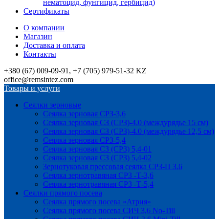
нематоцид, фунгицид, гербицид)
Сертификаты
О компании
Магазин
Доставка и оплата
Контакты
+380 (67) 009-09-91, +7 (705) 979-51-32 KZ
office@remsintez.com
Товары и услуги
Сеялки зерновые
Сеялка зерновая СРЗ-3,6
Сеялка зерновая СЗ (СРЗ)-4.0 (междурядье 15 см)
Сеялка зерновая СЗ (СРЗ)-4.0 (междурядье 12,5 см)
Сеялка зерновая СРЗ-5,4
Сеялка зерновая СЗ (СРЗ) 5,4-01
Сеялка зерновая СЗ (СРЗ) 5,4-02
Зернотуковая прессовая сеялка СРЗ-П 3.6
Сеялка зернотравяная СРЗ -Т-3,6
Сеялка зернотравяная СРЗ -Т-5,4
Сеялки прямого посева
Сеялка прямого посева «Атрия»
Сеялка прямого посева СИЧ 3,6 No-Till