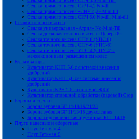
Сеялка прямого посева СИЧ-3,6 Mini-Till
Сеялка прямого посева СИЧ 4,2 No-till
Сеялка прямого посева «СИЧ-4,2» Mini-till
Сеялка прямого посева СИЧ 6.0 No-till, Mini-till
Сеялки точного высева
Сеялка универсальная «Атрия» No-Mini-Till
Сеялка дисковая точного высева «Церера 8»
Сеялка точного высева СПУ-8 (УПС 8)
Сеялка точного высева СПУ-6 (УПС-6)
Сеялка точного высева УПС-4 (СПУ-4) с
межсекционным размещением колес
Культиваторы
Культиватор КНП-5,6 с системой внесения
удобрений
Культиватор КНП-5,6 без системы внесения
удобрений
Культиватор КРН 5.6 с системой ЖКУ
Культиватор сплошной обработки (паровой) Crop
Бороны и сцепки
Борона зубовая БГ 14/18/19/21/23
Борона зубовая БГ 11/13/15 двухследная
Борона гидравлическая пружинная БГП 14/18
Плуги навесные и оборотные
Плуг Гетьман-4
Плуг Гетьман-5