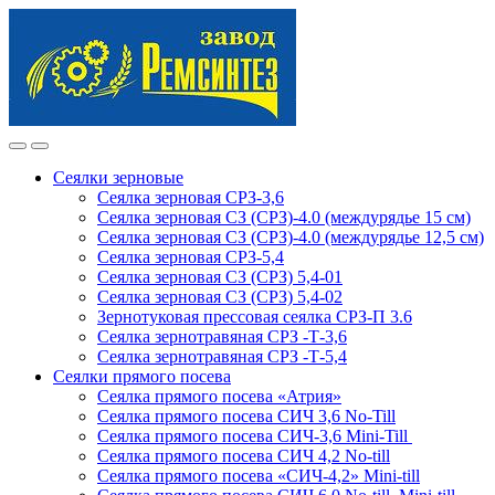
Skip
Skip
to
to
navigation
content
Сеялки зерновые
Сеялка зерновая СРЗ-3,6
Сеялка зерновая СЗ (СРЗ)-4.0 (междурядье 15 см)
Сеялка зерновая СЗ (СРЗ)-4.0 (междурядье 12,5 см)
Сеялка зерновая СРЗ-5,4
Сеялка зерновая СЗ (СРЗ) 5,4-01
Сеялка зерновая СЗ (СРЗ) 5,4-02
Зернотуковая прессовая сеялка СРЗ-П 3.6
Сеялка зернотравяная СРЗ -Т-3,6
Сеялка зернотравяная СРЗ -Т-5,4
Сеялки прямого посева
Сеялка прямого посева «Атрия»
Сеялка прямого посева СИЧ 3,6 No-Till
Сеялка прямого посева СИЧ-3,6 Mini-Till
Сеялка прямого посева СИЧ 4,2 No-till
Сеялка прямого посева «СИЧ-4,2» Mini-till