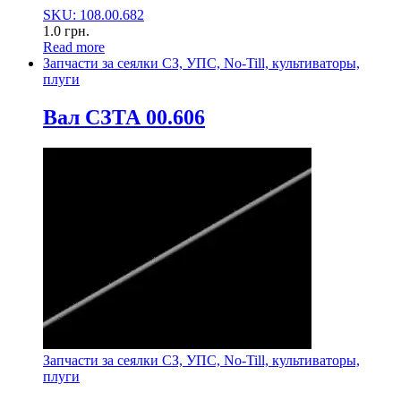
SKU: 108.00.682
1.0
грн.
Read more
Запчасти за сеялки СЗ, УПС, No-Till, культиваторы,
плуги
Вал СЗТА 00.606
Запчасти за сеялки СЗ, УПС, No-Till, культиваторы,
плуги