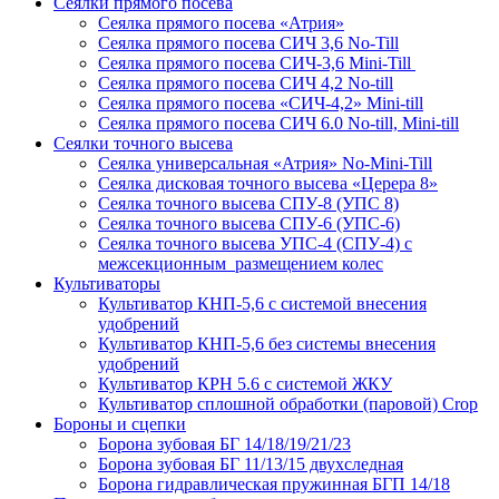
Сеялки прямого посева
Сеялка прямого посева «Атрия»
Сеялка прямого посева СИЧ 3,6 No-Till
Сеялка прямого посева СИЧ-3,6 Mini-Till
Сеялка прямого посева СИЧ 4,2 No-till
Сеялка прямого посева «СИЧ-4,2» Mini-till
Сеялка прямого посева СИЧ 6.0 No-till, Mini-till
Сеялки точного высева
Сеялка универсальная «Атрия» No-Mini-Till
Сеялка дисковая точного высева «Церера 8»
Сеялка точного высева СПУ-8 (УПС 8)
Сеялка точного высева СПУ-6 (УПС-6)
Сеялка точного высева УПС-4 (СПУ-4) с
межсекционным размещением колес
Культиваторы
Культиватор КНП-5,6 с системой внесения
удобрений
Культиватор КНП-5,6 без системы внесения
удобрений
Культиватор КРН 5.6 с системой ЖКУ
Культиватор сплошной обработки (паровой) Crop
Бороны и сцепки
Борона зубовая БГ 14/18/19/21/23
Борона зубовая БГ 11/13/15 двухследная
Борона гидравлическая пружинная БГП 14/18