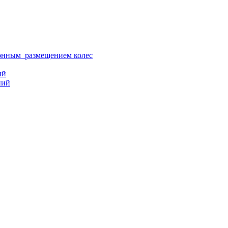
ионным размещением колес
ий
ний