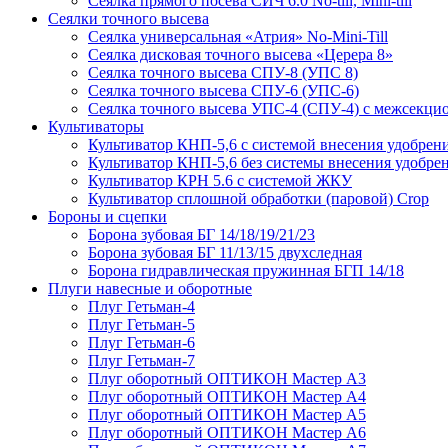
Сеялка прямого посева СИЧ 6.0 No-till, Mini-till
Сеялки точного высева
Сеялка универсальная «Атрия» No-Mini-Till
Сеялка дисковая точного высева «Церера 8»
Сеялка точного высева СПУ-8 (УПС 8)
Сеялка точного высева СПУ-6 (УПС-6)
Сеялка точного высева УПС-4 (СПУ-4) с межсекц
Культиваторы
Культиватор КНП-5,6 с системой внесения удобрен
Культиватор КНП-5,6 без системы внесения удобре
Культиватор КРН 5.6 с системой ЖКУ
Культиватор сплошной обработки (паровой) Crop
Бороны и сцепки
Борона зубовая БГ 14/18/19/21/23
Борона зубовая БГ 11/13/15 двухследная
Борона гидравлическая пружинная БГП 14/18
Плуги навесные и оборотные
Плуг Гетьман-4
Плуг Гетьман-5
Плуг Гетьман-6
Плуг Гетьман-7
Плуг оборотный ОПТИКОН Мастер А3
Плуг оборотный ОПТИКОН Мастер А4
Плуг оборотный ОПТИКОН Мастер А5
Плуг оборотный ОПТИКОН Мастер А6