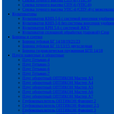
Сеялка точного высева СПУ-8 (УПС 8)
Сеялка точного высева СПУ-6 (УПС-6)
Сеялка точного высева УПС-4 (СПУ-4) с межсекц
Культиваторы
Культиватор КНП-5,6 с системой внесения удобрен
Культиватор КНП-5,6 без системы внесения удобре
Культиватор КРН 5.6 с системой ЖКУ
Культиватор сплошной обработки (паровой) Crop
Бороны и сцепки
Борона зубовая БГ 14/18/19/21/23
Борона зубовая БГ 11/13/15 двухследная
Борона гидравлическая пружинная БГП 14/18
Плуги навесные и оборотные
Плуг Гетьман-4
Плуг Гетьман-5
Плуг Гетьман-6
Плуг Гетьман-7
Плуг оборотный ОПТИКОН Мастер А3
Плуг оборотный ОПТИКОН Мастер А4
Плуг оборотный ОПТИКОН Мастер А5
Плуг оборотный ОПТИКОН Мастер А6
Плуг оборотный ОПТИКОН Мастер А7
Глубокорыхлитель ОПТИКОН Фаворит 2
Глубокорыхлитель ОПТИКОН Фаворит 2,5
Глубокорыхлитель ОПТИКОН Фаворит 3