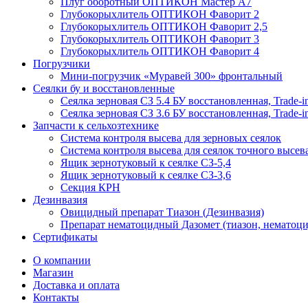
Плуг оборотный ОПТИКОН Мастер А7
Глубокорыхлитель ОПТИКОН Фаворит 2
Глубокорыхлитель ОПТИКОН Фаворит 2,5
Глубокорыхлитель ОПТИКОН Фаворит 3
Глубокорыхлитель ОПТИКОН Фаворит 4
Погрузчики
Мини-погрузчик «Муравей 300» фронтальный
Сеялки бу и восстановленные
Сеялка зерновая СЗ 5.4 БУ восстановленная, Trade-i
Сеялка зерновая СЗ 3.6 БУ восстановленная, Trade-i
Запчасти к сельхозтехнике
Система контроля высева для зерновых сеялок
Система контроля высева для сеялок точного высев
Ящик зернотуковый к сеялке СЗ-5,4
Ящик зернотуковый к сеялке СЗ-3,6
Секция КРН
Дезинвазия
Овицидный препарат Тиазон (Дезинвазия)
Препарат нематоцидный Дазомет (тиазон, нематоци
Сертификаты
О компании
Магазин
Доставка и оплата
Контакты