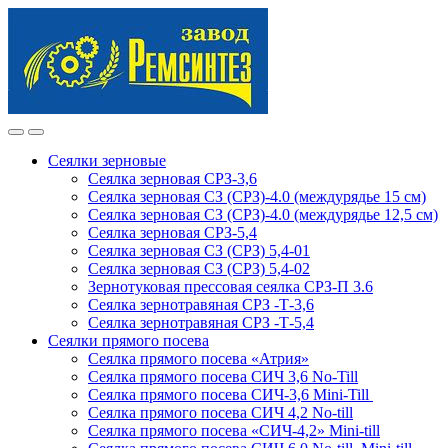
Skip
Skip
to
to
navigation
content
Сеялки зерновые
Сеялка зерновая СРЗ-3,6
Сеялка зерновая СЗ (СРЗ)-4.0 (междурядье 15 см)
Сеялка зерновая СЗ (СРЗ)-4.0 (междурядье 12,5 см)
Сеялка зерновая СРЗ-5,4
Сеялка зерновая СЗ (СРЗ) 5,4-01
Сеялка зерновая СЗ (СРЗ) 5,4-02
Зернотуковая прессовая сеялка СРЗ-П 3.6
Сеялка зернотравяная СРЗ -Т-3,6
Сеялка зернотравяная СРЗ -Т-5,4
Сеялки прямого посева
Сеялка прямого посева «Атрия»
Сеялка прямого посева СИЧ 3,6 No-Till
Сеялка прямого посева СИЧ-3,6 Mini-Till
Сеялка прямого посева СИЧ 4,2 No-till
Сеялка прямого посева «СИЧ-4,2» Mini-till