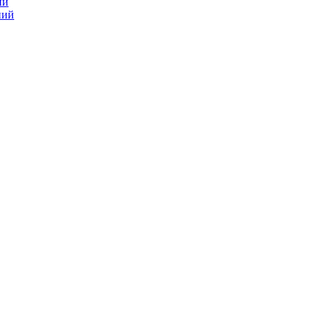
ий
ний