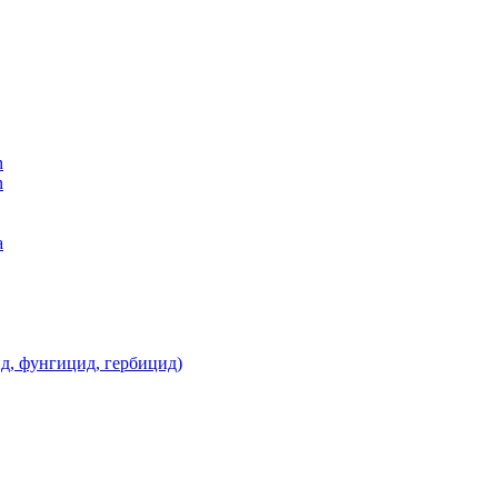
n
n
а
д, фунгицид, гербицид)