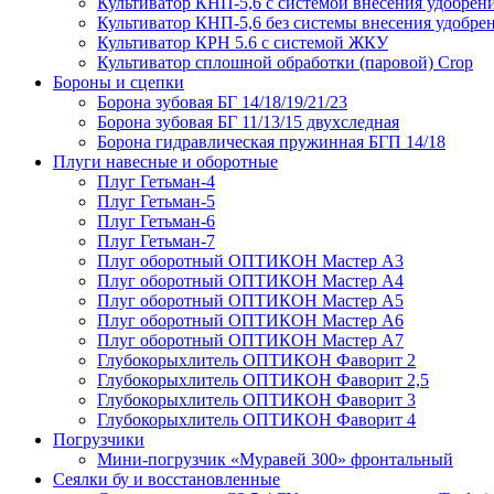
Культиватор КНП-5,6 с системой внесения удобрен
Культиватор КНП-5,6 без системы внесения удобре
Культиватор КРН 5.6 с системой ЖКУ
Культиватор сплошной обработки (паровой) Crop
Бороны и сцепки
Борона зубовая БГ 14/18/19/21/23
Борона зубовая БГ 11/13/15 двухследная
Борона гидравлическая пружинная БГП 14/18
Плуги навесные и оборотные
Плуг Гетьман-4
Плуг Гетьман-5
Плуг Гетьман-6
Плуг Гетьман-7
Плуг оборотный ОПТИКОН Мастер А3
Плуг оборотный ОПТИКОН Мастер А4
Плуг оборотный ОПТИКОН Мастер А5
Плуг оборотный ОПТИКОН Мастер А6
Плуг оборотный ОПТИКОН Мастер А7
Глубокорыхлитель ОПТИКОН Фаворит 2
Глубокорыхлитель ОПТИКОН Фаворит 2,5
Глубокорыхлитель ОПТИКОН Фаворит 3
Глубокорыхлитель ОПТИКОН Фаворит 4
Погрузчики
Мини-погрузчик «Муравей 300» фронтальный
Сеялки бу и восстановленные