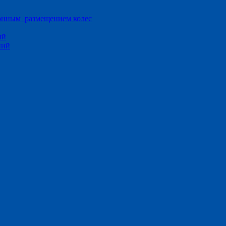
ионным размещением колес
ий
ний