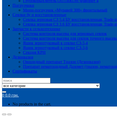
Глубокорыхлитель ОПТИКОН Фаворит 4
Погрузчики
Мини-погрузчик «Муравей 300» фронтальный
Сеялки бу и восстановленные
Сеялка зерновая СЗ 5.4 БУ восстановленная, Trade-i
Сеялка зерновая СЗ 3.6 БУ восстановленная, Trade-i
Запчасти к сельхозтехнике
Система контроля высева для зерновых сеялок
Система контроля высева для сеялок точного высев
Ящик зернотуковый к сеялке СЗ-5,4
Ящик зернотуковый к сеялке СЗ-3,6
Секция КРН
Дезинвазия
Овицидный препарат Тиазон (Дезинвазия)
Препарат нематоцидный Дазомет (тиазон, нематоци
Сертификаты
Search
for:
0
0.0
грн.
No products in the cart.