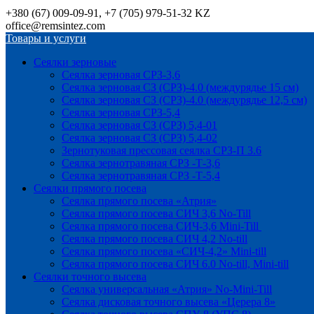
+380 (67) 009-09-91, +7 (705) 979-51-32 KZ
office@remsintez.com
Товары и услуги
Сеялки зерновые
Сеялка зерновая СРЗ-3,6
Сеялка зерновая СЗ (СРЗ)-4.0 (междурядье 15 см)
Сеялка зерновая СЗ (СРЗ)-4.0 (междурядье 12,5 см)
Сеялка зерновая СРЗ-5,4
Сеялка зерновая СЗ (СРЗ) 5,4-01
Сеялка зерновая СЗ (СРЗ) 5,4-02
Зернотуковая прессовая сеялка СРЗ-П 3.6
Сеялка зернотравяная СРЗ -Т-3,6
Сеялка зернотравяная СРЗ -Т-5,4
Сеялки прямого посева
Сеялка прямого посева «Атрия»
Сеялка прямого посева СИЧ 3,6 No-Till
Сеялка прямого посева СИЧ-3,6 Mini-Till
Сеялка прямого посева СИЧ 4,2 No-till
Сеялка прямого посева «СИЧ-4,2» Mini-till
Сеялка прямого посева СИЧ 6.0 No-till, Mini-till
Сеялки точного высева
Сеялка универсальная «Атрия» No-Mini-Till
Сеялка дисковая точного высева «Церера 8»