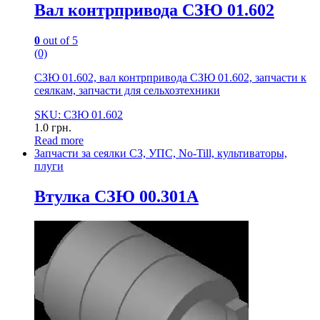
Вал контрпривода СЗЮ 01.602
0
out of 5
(0)
СЗЮ 01.602, вал контрпривода СЗЮ 01.602, запчасти к
сеялкам, запчасти для сельхозтехники
SKU: СЗЮ 01.602
1.0
грн.
Read more
Запчасти за сеялки СЗ, УПС, No-Till, культиваторы,
плуги
Втулка СЗЮ 00.301А