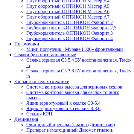
Плуг оборотный ОПТИКОН Мастер А4
Плуг оборотный ОПТИКОН Мастер А5
Плуг оборотный ОПТИКОН Мастер А6
Плуг оборотный ОПТИКОН Мастер А7
Глубокорыхлитель ОПТИКОН Фаворит 2
Глубокорыхлитель ОПТИКОН Фаворит 2,5
Глубокорыхлитель ОПТИКОН Фаворит 3
Глубокорыхлитель ОПТИКОН Фаворит 4
Погрузчики
Мини-погрузчик «Муравей 300» фронтальный
Сеялки бу и восстановленные
Сеялка зерновая СЗ 5.4 БУ восстановленная, Trade-
in
Сеялка зерновая СЗ 3.6 БУ восстановленная, Trade-
in
Запчасти к сельхозтехнике
Система контроля высева для зерновых сеялок
Система контроля высева для сеялок точного
высева
Ящик зернотуковый к сеялке СЗ-5,4
Ящик зернотуковый к сеялке СЗ-3,6
Секция КРН
Дезинвазия
Овицидный препарат Тиазон (Дезинвазия)
Препарат нематоцидный Дазомет (тиазон,