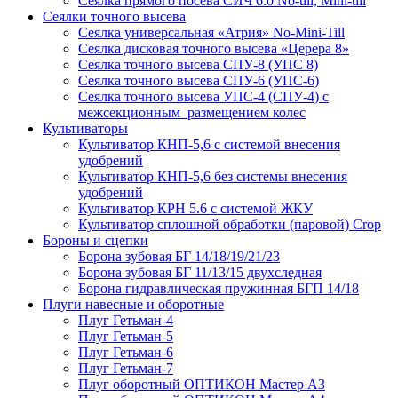
Сеялка прямого посева СИЧ 6.0 No-till, Mini-till
Сеялки точного высева
Сеялка универсальная «Атрия» No-Mini-Till
Сеялка дисковая точного высева «Церера 8»
Сеялка точного высева СПУ-8 (УПС 8)
Сеялка точного высева СПУ-6 (УПС-6)
Сеялка точного высева УПС-4 (СПУ-4) с
межсекционным размещением колес
Культиваторы
Культиватор КНП-5,6 с системой внесения
удобрений
Культиватор КНП-5,6 без системы внесения
удобрений
Культиватор КРН 5.6 с системой ЖКУ
Культиватор сплошной обработки (паровой) Crop
Бороны и сцепки
Борона зубовая БГ 14/18/19/21/23
Борона зубовая БГ 11/13/15 двухследная
Борона гидравлическая пружинная БГП 14/18
Плуги навесные и оборотные
Плуг Гетьман-4
Плуг Гетьман-5
Плуг Гетьман-6
Плуг Гетьман-7
Плуг оборотный ОПТИКОН Мастер А3