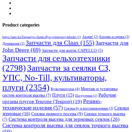
Product categories
Бороны и сцепки
(3)
Акции!
(2)
https://satu.kz/Zapasnye-chasti-dlya-pritsepnoj-tehniki
(1)
Запчасти для Claas
(155)
Запчасти для
Дезинвазия
(2)
John Deere
(69)
Запчасти для жаток CAPELLO
(5)
Запчасти для сельхозтехники
(2798)
Запчасти за сеялки СЗ,
УПС, No-Till, культиваторы,
плуги
(2354)
Монтаж и установка
Культиваторы
(4)
Рабочие
Плуги
(15)
систем контроля высева
(7)
Погрузчики
(1)
Резино-
органы плугов Текrоne (Текрон)
(19)
технические изделия
(57)
Сеялки
Сеялки бу и восстановленные
(3)
зерновые
(16)
Сеялки прямого посева
(9)
Сеялки точного высева
Система контроля высева для зерновых сеялок
(26)
(7)
Система контроля высева для сеялок точного высева
(59)