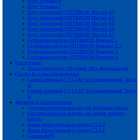
Плуг Гетьман-6
Плуг Гетьман-7
Плуг оборотный ОПТИКОН Мастер А3
Плуг оборотный ОПТИКОН Мастер А4
Плуг оборотный ОПТИКОН Мастер А5
Плуг оборотный ОПТИКОН Мастер А6
Плуг оборотный ОПТИКОН Мастер А7
Глубокорыхлитель ОПТИКОН Фаворит 2
Глубокорыхлитель ОПТИКОН Фаворит 2,5
Глубокорыхлитель ОПТИКОН Фаворит 3
Глубокорыхлитель ОПТИКОН Фаворит 4
Погрузчики
Мини-погрузчик «Муравей 300» фронтальный
Сеялки бу и восстановленные
Сеялка зерновая СЗ 5.4 БУ восстановленная, Trade-
in
Сеялка зерновая СЗ 3.6 БУ восстановленная, Trade-
in
Запчасти к сельхозтехнике
Система контроля высева для зерновых сеялок
Система контроля высева для сеялок точного
высева
Ящик зернотуковый к сеялке СЗ-5,4
Ящик зернотуковый к сеялке СЗ-3,6
Секция КРН