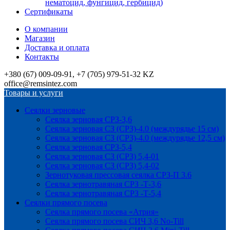
нематоцид, фунгицид, гербицид)
Сертификаты
О компании
Магазин
Доставка и оплата
Контакты
+380 (67) 009-09-91, +7 (705) 979-51-32 KZ
office@remsintez.com
Товары и услуги
Сеялки зерновые
Сеялка зерновая СРЗ-3,6
Сеялка зерновая СЗ (СРЗ)-4.0 (междурядье 15 см)
Сеялка зерновая СЗ (СРЗ)-4.0 (междурядье 12,5 см)
Сеялка зерновая СРЗ-5,4
Сеялка зерновая СЗ (СРЗ) 5,4-01
Сеялка зерновая СЗ (СРЗ) 5,4-02
Зернотуковая прессовая сеялка СРЗ-П 3.6
Сеялка зернотравяная СРЗ -Т-3,6
Сеялка зернотравяная СРЗ -Т-5,4
Сеялки прямого посева
Сеялка прямого посева «Атрия»
Сеялка прямого посева СИЧ 3,6 No-Till