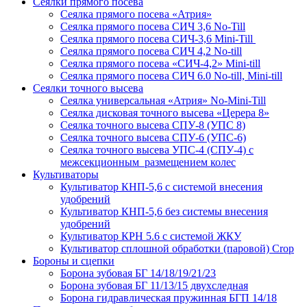
Сеялки прямого посева
Сеялка прямого посева «Атрия»
Сеялка прямого посева СИЧ 3,6 No-Till
Сеялка прямого посева СИЧ-3,6 Mini-Till
Сеялка прямого посева СИЧ 4,2 No-till
Сеялка прямого посева «СИЧ-4,2» Mini-till
Сеялка прямого посева СИЧ 6.0 No-till, Mini-till
Сеялки точного высева
Сеялка универсальная «Атрия» No-Mini-Till
Сеялка дисковая точного высева «Церера 8»
Сеялка точного высева СПУ-8 (УПС 8)
Сеялка точного высева СПУ-6 (УПС-6)
Сеялка точного высева УПС-4 (СПУ-4) с
межсекционным размещением колес
Культиваторы
Культиватор КНП-5,6 с системой внесения
удобрений
Культиватор КНП-5,6 без системы внесения
удобрений
Культиватор КРН 5.6 с системой ЖКУ
Культиватор сплошной обработки (паровой) Crop
Бороны и сцепки
Борона зубовая БГ 14/18/19/21/23
Борона зубовая БГ 11/13/15 двухследная
Борона гидравлическая пружинная БГП 14/18