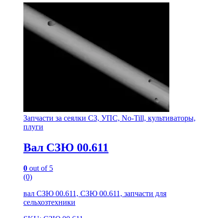
Запчасти за сеялки СЗ, УПС, No-Till, культиваторы,
плуги
Вал СЗЮ 00.611
0
out of 5
(0)
вал СЗЮ 00.611, СЗЮ 00.611, запчасти для
сельхозтехники