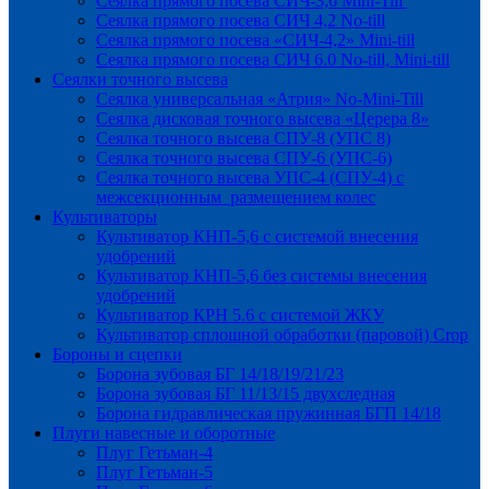
Сеялка прямого посева СИЧ-3,6 Mini-Till
Сеялка прямого посева СИЧ 4,2 No-till
Сеялка прямого посева «СИЧ-4,2» Mini-till
Сеялка прямого посева СИЧ 6.0 No-till, Mini-till
Сеялки точного высева
Сеялка универсальная «Атрия» No-Mini-Till
Сеялка дисковая точного высева «Церера 8»
Сеялка точного высева СПУ-8 (УПС 8)
Сеялка точного высева СПУ-6 (УПС-6)
Сеялка точного высева УПС-4 (СПУ-4) с
межсекционным размещением колес
Культиваторы
Культиватор КНП-5,6 с системой внесения
удобрений
Культиватор КНП-5,6 без системы внесения
удобрений
Культиватор КРН 5.6 с системой ЖКУ
Культиватор сплошной обработки (паровой) Crop
Бороны и сцепки
Борона зубовая БГ 14/18/19/21/23
Борона зубовая БГ 11/13/15 двухследная
Борона гидравлическая пружинная БГП 14/18
Плуги навесные и оборотные
Плуг Гетьман-4
Плуг Гетьман-5