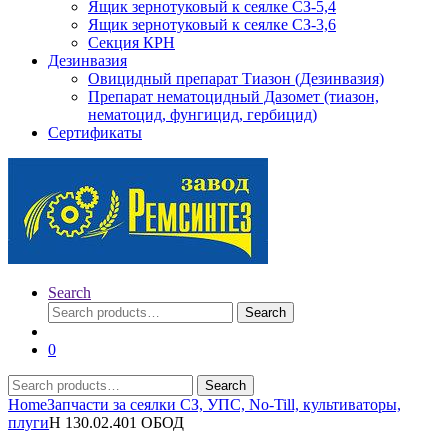
Ящик зернотуковый к сеялке СЗ-5,4
Ящик зернотуковый к сеялке СЗ-3,6
Секция КРН
Дезинвазия
Овицидный препарат Тиазон (Дезинвазия)
Препарат нематоцидный Дазомет (тиазон,
нематоцид, фунгицид, гербицид)
Сертификаты
Search
Search
Search
for:
0
Search
Search
for:
Home
Запчасти за сеялки СЗ, УПС, No-Till, культиваторы,
плуги
Н 130.02.401 ОБОД