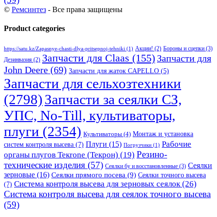
©
Ремсинтез
- Все права защищены
Product categories
Бороны и сцепки
(3)
Акции!
(2)
https://satu.kz/Zapasnye-chasti-dlya-pritsepnoj-tehniki
(1)
Запчасти для Claas
(155)
Запчасти для
Дезинвазия
(2)
John Deere
(69)
Запчасти для жаток CAPELLO
(5)
Запчасти для сельхозтехники
(2798)
Запчасти за сеялки СЗ,
УПС, No-Till, культиваторы,
плуги
(2354)
Монтаж и установка
Культиваторы
(4)
Рабочие
Плуги
(15)
систем контроля высева
(7)
Погрузчики
(1)
Резино-
органы плугов Текrоne (Текрон)
(19)
технические изделия
(57)
Сеялки
Сеялки бу и восстановленные
(3)
зерновые
(16)
Сеялки прямого посева
(9)
Сеялки точного высева
Система контроля высева для зерновых сеялок
(26)
(7)
Система контроля высева для сеялок точного высева
(59)