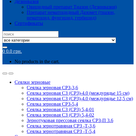
Дезинвазия
Овицидный препарат Тиазон (Дезинвазия)
Препарат нематоцидный Дазомет (тиазон,
нематоцид, фунгицид, гербицид)
Сертификаты
Search
for:
0
0.0
грн.
No products in the cart.
Сеялки зерновые
Сеялка зерновая СРЗ-3,6
Сеялка зерновая СЗ (СРЗ)-4.0 (междурядье 15 см)
Сеялка зерновая СЗ (СРЗ)-4.0 (междурядье 12,5 см)
Сеялка зерновая СРЗ-5,4
Сеялка зерновая СЗ (СРЗ) 5,4-01
Сеялка зерновая СЗ (СРЗ) 5,4-02
Зернотуковая прессовая сеялка СРЗ-П 3.6
Сеялка зернотравяная СРЗ -Т-3,6
Сеялка зернотравяная СРЗ -Т-5,4