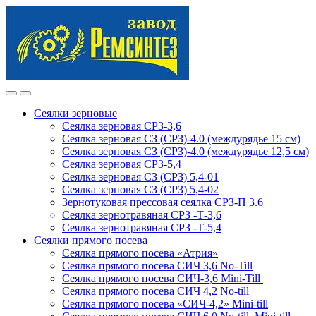
Skip
Skip
to
to
navigation
content
Сеялки зерновые
Сеялка зерновая СРЗ-3,6
Сеялка зерновая СЗ (СРЗ)-4.0 (междурядье 15 см)
Сеялка зерновая СЗ (СРЗ)-4.0 (междурядье 12,5 см)
Сеялка зерновая СРЗ-5,4
Сеялка зерновая СЗ (СРЗ) 5,4-01
Сеялка зерновая СЗ (СРЗ) 5,4-02
Зернотуковая прессовая сеялка СРЗ-П 3.6
Сеялка зернотравяная СРЗ -Т-3,6
Сеялка зернотравяная СРЗ -Т-5,4
Сеялки прямого посева
Сеялка прямого посева «Атрия»
Сеялка прямого посева СИЧ 3,6 No-Till
Сеялка прямого посева СИЧ-3,6 Mini-Till
Сеялка прямого посева СИЧ 4,2 No-till
Сеялка прямого посева «СИЧ-4,2» Mini-till