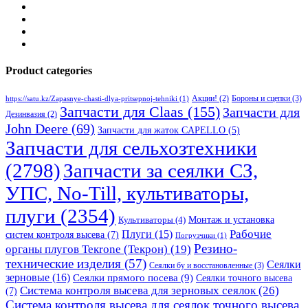
Product categories
Бороны и сцепки
(3)
Акции!
(2)
https://satu.kz/Zapasnye-chasti-dlya-pritsepnoj-tehniki
(1)
Запчасти для Claas
(155)
Запчасти для
Дезинвазия
(2)
John Deere
(69)
Запчасти для жаток CAPELLO
(5)
Запчасти для сельхозтехники
(2798)
Запчасти за сеялки СЗ,
УПС, No-Till, культиваторы,
плуги
(2354)
Монтаж и установка
Культиваторы
(4)
Рабочие
Плуги
(15)
систем контроля высева
(7)
Погрузчики
(1)
Резино-
органы плугов Текrоne (Текрон)
(19)
технические изделия
(57)
Сеялки
Сеялки бу и восстановленные
(3)
зерновые
(16)
Сеялки прямого посева
(9)
Сеялки точного высева
Система контроля высева для зерновых сеялок
(26)
(7)
Система контроля высева для сеялок точного высева