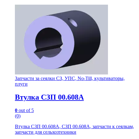
Запчасти за сеялки СЗ, УПС, No-Till, культиваторы,
плуги
Втулка СЗП 00.608А
0
out of 5
(0)
Втулка СЗП 00.608А, СЗП 00.608А, запчасти к сеялкам,
запчасти для сельхозтехники