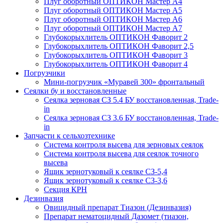
Плуг оборотный ОПТИКОН Мастер А4
Плуг оборотный ОПТИКОН Мастер А5
Плуг оборотный ОПТИКОН Мастер А6
Плуг оборотный ОПТИКОН Мастер А7
Глубокорыхлитель ОПТИКОН Фаворит 2
Глубокорыхлитель ОПТИКОН Фаворит 2,5
Глубокорыхлитель ОПТИКОН Фаворит 3
Глубокорыхлитель ОПТИКОН Фаворит 4
Погрузчики
Мини-погрузчик «Муравей 300» фронтальный
Сеялки бу и восстановленные
Сеялка зерновая СЗ 5.4 БУ восстановленная, Trade-
in
Сеялка зерновая СЗ 3.6 БУ восстановленная, Trade-
in
Запчасти к сельхозтехнике
Система контроля высева для зерновых сеялок
Система контроля высева для сеялок точного
высева
Ящик зернотуковый к сеялке СЗ-5,4
Ящик зернотуковый к сеялке СЗ-3,6
Секция КРН
Дезинвазия
Овицидный препарат Тиазон (Дезинвазия)
Препарат нематоцидный Дазомет (тиазон,