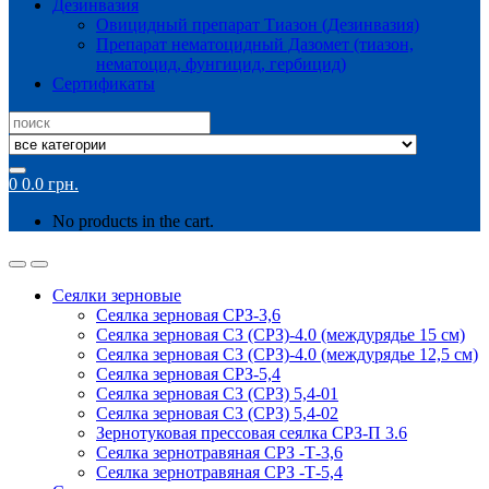
Дезинвазия
Овицидный препарат Тиазон (Дезинвазия)
Препарат нематоцидный Дазомет (тиазон,
нематоцид, фунгицид, гербицид)
Сертификаты
Search
for:
0
0.0
грн.
No products in the cart.
Сеялки зерновые
Сеялка зерновая СРЗ-3,6
Сеялка зерновая СЗ (СРЗ)-4.0 (междурядье 15 см)
Сеялка зерновая СЗ (СРЗ)-4.0 (междурядье 12,5 см)
Сеялка зерновая СРЗ-5,4
Сеялка зерновая СЗ (СРЗ) 5,4-01
Сеялка зерновая СЗ (СРЗ) 5,4-02
Зернотуковая прессовая сеялка СРЗ-П 3.6
Сеялка зернотравяная СРЗ -Т-3,6
Сеялка зернотравяная СРЗ -Т-5,4