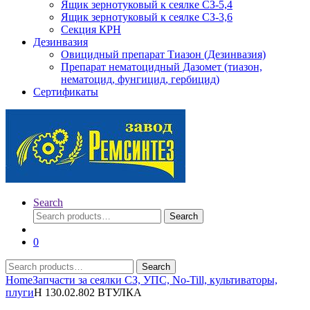
Ящик зернотуковый к сеялке СЗ-5,4
Ящик зернотуковый к сеялке СЗ-3,6
Секция КРН
Дезинвазия
Овицидный препарат Тиазон (Дезинвазия)
Препарат нематоцидный Дазомет (тиазон,
нематоцид, фунгицид, гербицид)
Сертификаты
Search
Search
Search
for:
0
Search
Search
for:
Home
Запчасти за сеялки СЗ, УПС, No-Till, культиваторы,
плуги
Н 130.02.802 ВТУЛКА