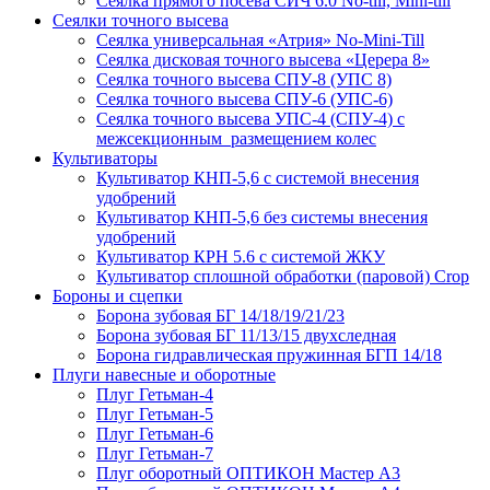
Сеялка прямого посева СИЧ 6.0 No-till, Mini-till
Сеялки точного высева
Сеялка универсальная «Атрия» No-Mini-Till
Сеялка дисковая точного высева «Церера 8»
Сеялка точного высева СПУ-8 (УПС 8)
Сеялка точного высева СПУ-6 (УПС-6)
Сеялка точного высева УПС-4 (СПУ-4) с
межсекционным размещением колес
Культиваторы
Культиватор КНП-5,6 с системой внесения
удобрений
Культиватор КНП-5,6 без системы внесения
удобрений
Культиватор КРН 5.6 с системой ЖКУ
Культиватор сплошной обработки (паровой) Crop
Бороны и сцепки
Борона зубовая БГ 14/18/19/21/23
Борона зубовая БГ 11/13/15 двухследная
Борона гидравлическая пружинная БГП 14/18
Плуги навесные и оборотные
Плуг Гетьман-4
Плуг Гетьман-5
Плуг Гетьман-6
Плуг Гетьман-7
Плуг оборотный ОПТИКОН Мастер А3