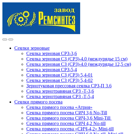
Skip
Skip
to
to
navigation
content
Сеялки зерновые
Сеялка зерновая СРЗ-3,6
Сеялка зерновая СЗ (СРЗ)-4.0 (междурядье 15 см)
Сеялка зерновая СЗ (СРЗ)-4.0 (междурядье 12,5 см)
Сеялка зерновая СРЗ-5,4
Сеялка зерновая СЗ (СРЗ) 5,4-01
Сеялка зерновая СЗ (СРЗ) 5,4-02
Зернотуковая прессовая сеялка СРЗ-П 3.6
Сеялка зернотравяная СРЗ -Т-3,6
Сеялка зернотравяная СРЗ -Т-5,4
Сеялки прямого посева
Сеялка прямого посева «Атрия»
Сеялка прямого посева СИЧ 3,6 No-Till
Сеялка прямого посева СИЧ-3,6 Mini-Till
Сеялка прямого посева СИЧ 4,2 No-till
Сеялка прямого посева «СИЧ-4,2» Mini-till