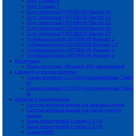
Плуг Гетьман-6
Плуг Гетьман-7
Плуг оборотный ОПТИКОН Мастер А3
Плуг оборотный ОПТИКОН Мастер А4
Плуг оборотный ОПТИКОН Мастер А5
Плуг оборотный ОПТИКОН Мастер А6
Плуг оборотный ОПТИКОН Мастер А7
Глубокорыхлитель ОПТИКОН Фаворит 2
Глубокорыхлитель ОПТИКОН Фаворит 2,5
Глубокорыхлитель ОПТИКОН Фаворит 3
Глубокорыхлитель ОПТИКОН Фаворит 4
Погрузчики
Мини-погрузчик «Муравей 300» фронтальный
Сеялки бу и восстановленные
Сеялка зерновая СЗ 5.4 БУ восстановленная, Trade-
in
Сеялка зерновая СЗ 3.6 БУ восстановленная, Trade-
in
Запчасти к сельхозтехнике
Система контроля высева для зерновых сеялок
Система контроля высева для сеялок точного
высева
Ящик зернотуковый к сеялке СЗ-5,4
Ящик зернотуковый к сеялке СЗ-3,6
Секция КРН