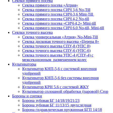
Сеялки прямого посева
Сеялка прямого посева «Атрия»
Сеялка прямого посева СИЧ 3,6 No-Till
Сеялка прямого посева СИЧ-3,6 Mini-Till
Сеялка прямого посева СИЧ 4,2 No-till
Сеялка прямого посева «СИЧ-4,2» Mini-till
Сеялка прямого посева СИЧ 6.0 No-till, Mini-till
Сеялки точного высева
Сеялка универсальная «Атрия» No-Mini-Till
Сеялка дисковая точного высева «Церера 8»
Сеялка точного высева СПУ-8 (УПС 8)
Сеялка точного высева СПУ-6 (УПС-6)
Сеялка точного высева УПС-4 (СПУ-4) с
межсекционным размещением колес
Культиваторы
Культиватор КНП-5,6 с системой внесения
удобрений
Культиватор КНП-5,6 без системы внесения
удобрений
Культиватор КРН 5.6 с системой ЖКУ
Культиватор сплошной обработки (паровой) Crop
Бороны и сцепки
Борона зубовая БГ 14/18/19/21/23
Борона зубовая БГ 11/13/15 двухследная
Борона гидравлическая пружинная БГП 14/18