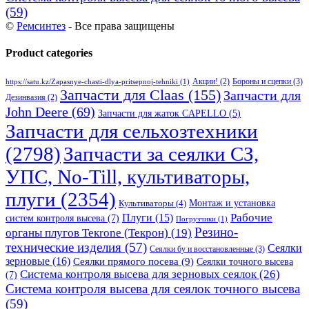
(59)
©
Ремсинтез
- Все права защищены
Product categories
Бороны и сцепки
(3)
Акции!
(2)
https://satu.kz/Zapasnye-chasti-dlya-pritsepnoj-tehniki
(1)
Запчасти для Claas
(155)
Запчасти для
Дезинвазия
(2)
John Deere
(69)
Запчасти для жаток CAPELLO
(5)
Запчасти для сельхозтехники
(2798)
Запчасти за сеялки СЗ,
УПС, No-Till, культиваторы,
плуги
(2354)
Монтаж и установка
Культиваторы
(4)
Рабочие
Плуги
(15)
систем контроля высева
(7)
Погрузчики
(1)
Резино-
органы плугов Текrоne (Текрон)
(19)
технические изделия
(57)
Сеялки
Сеялки бу и восстановленные
(3)
зерновые
(16)
Сеялки прямого посева
(9)
Сеялки точного высева
Система контроля высева для зерновых сеялок
(26)
(7)
Система контроля высева для сеялок точного высева
(59)