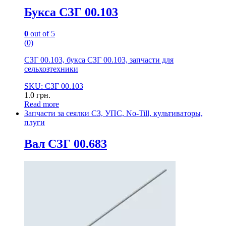
Букса СЗГ 00.103
0
out of 5
(0)
СЗГ 00.103, букса СЗГ 00.103, запчасти для
сельхозтехники
SKU: СЗГ 00.103
1.0
грн.
Read more
Запчасти за сеялки СЗ, УПС, No-Till, культиваторы,
плуги
Вал СЗГ 00.683