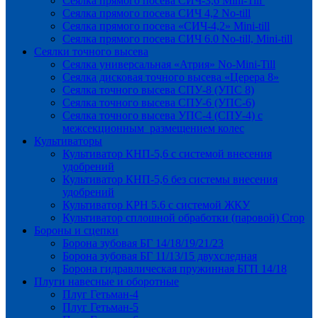
Сеялка прямого посева СИЧ-3,6 Mini-Till
Сеялка прямого посева СИЧ 4,2 No-till
Сеялка прямого посева «СИЧ-4,2» Mini-till
Сеялка прямого посева СИЧ 6.0 No-till, Mini-till
Сеялки точного высева
Сеялка универсальная «Атрия» No-Mini-Till
Сеялка дисковая точного высева «Церера 8»
Сеялка точного высева СПУ-8 (УПС 8)
Сеялка точного высева СПУ-6 (УПС-6)
Сеялка точного высева УПС-4 (СПУ-4) с
межсекционным размещением колес
Культиваторы
Культиватор КНП-5,6 с системой внесения
удобрений
Культиватор КНП-5,6 без системы внесения
удобрений
Культиватор КРН 5.6 с системой ЖКУ
Культиватор сплошной обработки (паровой) Crop
Бороны и сцепки
Борона зубовая БГ 14/18/19/21/23
Борона зубовая БГ 11/13/15 двухследная
Борона гидравлическая пружинная БГП 14/18
Плуги навесные и оборотные
Плуг Гетьман-4
Плуг Гетьман-5