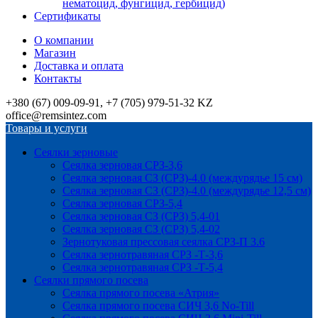
нематоцид, фунгицид, гербицид)
Сертификаты
О компании
Магазин
Доставка и оплата
Контакты
+380 (67) 009-09-91, +7 (705) 979-51-32 KZ
office@remsintez.com
Товары и услуги
Сеялки зерновые
Сеялка зерновая СРЗ-3,6
Сеялка зерновая СЗ (СРЗ)-4.0 (междурядье 15 см)
Сеялка зерновая СЗ (СРЗ)-4.0 (междурядье 12,5 см)
Сеялка зерновая СРЗ-5,4
Сеялка зерновая СЗ (СРЗ) 5,4-01
Сеялка зерновая СЗ (СРЗ) 5,4-02
Зернотуковая прессовая сеялка СРЗ-П 3.6
Сеялка зернотравяная СРЗ -Т-3,6
Сеялка зернотравяная СРЗ -Т-5,4
Сеялки прямого посева
Сеялка прямого посева «Атрия»
Сеялка прямого посева СИЧ 3,6 No-Till