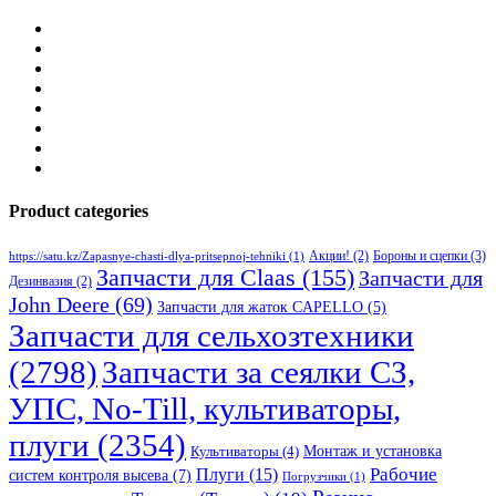
Product categories
Бороны и сцепки
(3)
Акции!
(2)
https://satu.kz/Zapasnye-chasti-dlya-pritsepnoj-tehniki
(1)
Запчасти для Claas
(155)
Запчасти для
Дезинвазия
(2)
John Deere
(69)
Запчасти для жаток CAPELLO
(5)
Запчасти для сельхозтехники
(2798)
Запчасти за сеялки СЗ,
УПС, No-Till, культиваторы,
плуги
(2354)
Монтаж и установка
Культиваторы
(4)
Рабочие
Плуги
(15)
систем контроля высева
(7)
Погрузчики
(1)