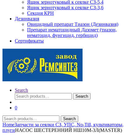
Ящик зернотуковый к сеялке СЗ-5,4
Ящик зернотуковый к сеялке СЗ-3,6
Секция КРН
Дезинвазия
Овицидный препарат Тиазон (Дезинвазия)
Препарат нематоцидный Дазомет (тиазон,
нематоцид, фунгицид, гербицид)
Сертификаты
Search
Search
Search
for:
0
Search
Search
for:
Home
Запчасти за сеялки СЗ, УПС, No-Till, культиваторы,
плуги
НАСОС ШЕСТЕРЕННИЙ НШ10М-3Л(MASTER)