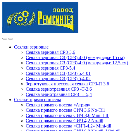
Skip
Skip
to
to
navigation
content
Сеялки зерновые
Сеялка зерновая СРЗ-3,6
Сеялка зерновая СЗ (СРЗ)-4.0 (междурядье 15 см)
Сеялка зерновая СЗ (СРЗ)-4.0 (междурядье 12,5 см)
Сеялка зерновая СРЗ-5,4
Сеялка зерновая СЗ (СРЗ) 5,4-01
Сеялка зерновая СЗ (СРЗ) 5,4-02
Зернотуковая прессовая сеялка СРЗ-П 3.6
Сеялка зернотравяная СРЗ -Т-3,6
Сеялка зернотравяная СРЗ -Т-5,4
Сеялки прямого посева
Сеялка прямого посева «Атрия»
Сеялка прямого посева СИЧ 3,6 No-Till
Сеялка прямого посева СИЧ-3,6 Mini-Till
Сеялка прямого посева СИЧ 4,2 No-till
Сеялка прямого посева «СИЧ-4,2» Mini-till