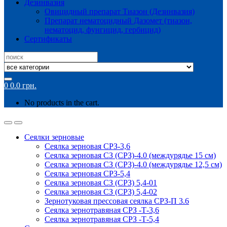
Дезинвазия
Овицидный препарат Тиазон (Дезинвазия)
Препарат нематоцидный Дазомет (тиазон,
нематоцид, фунгицид, гербицид)
Сертификаты
Search
for:
0
0.0
грн.
No products in the cart.
Сеялки зерновые
Сеялка зерновая СРЗ-3,6
Сеялка зерновая СЗ (СРЗ)-4.0 (междурядье 15 см)
Сеялка зерновая СЗ (СРЗ)-4.0 (междурядье 12,5 см)
Сеялка зерновая СРЗ-5,4
Сеялка зерновая СЗ (СРЗ) 5,4-01
Сеялка зерновая СЗ (СРЗ) 5,4-02
Зернотуковая прессовая сеялка СРЗ-П 3.6
Сеялка зернотравяная СРЗ -Т-3,6
Сеялка зернотравяная СРЗ -Т-5,4