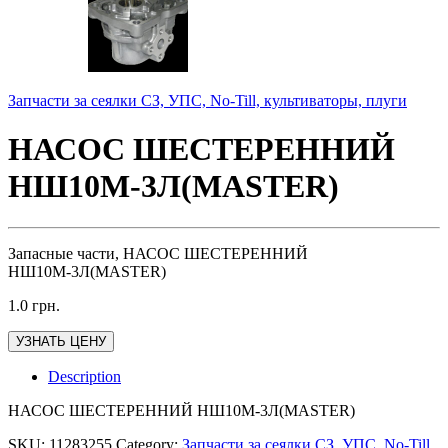
Запчасти за сеялки СЗ, УПС, No-Till, культиваторы, плуги
НАСОС ШЕСТЕРЕННИЙ
НШ10М-3Л(MASTER)
Запасные части, НАСОС ШЕСТЕРЕННИЙ
НШ10М-3Л(MASTER)
1.0
грн.
УЗНАТЬ ЦЕНУ
Description
НАСОС ШЕСТЕРЕННИЙ НШ10М-3Л(MASTER)
SKU:
11283255
Category:
Запчасти за сеялки СЗ, УПС, No-Till,