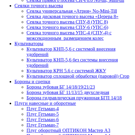
Сеялка прямого посева СИЧ 6.0 No-till, Mini-till
Сеялки точного высева
Сеялка универсальная «Атрия» No-Mini-Till
Сеялка дисковая точного высева «Церера 8»
Сеялка точного высева СПУ-8 (УПС 8)
Сеялка точного высева СПУ-6 (УПС-6)
Сеялка точного высева УПС-4 (СПУ-4) с
межсекционным размещением колес
Культиваторы
Культиватор КНП-5,6 с системой внесения
удобрений
Культиватор КНП-5,6 без системы внесения
удобрений
Культиватор КРН 5.6 с системой ЖКУ
Культиватор сплошной обработки (паровой) Crop
Бороны и сцепки
Борона зубовая БГ 14/18/19/21/23
Борона зубовая БГ 11/13/15 двухследная
Борона гидравлическая пружинная БГП 14/18
Плуги навесные и оборотные
Плуг Гетьман-4
Плуг Гетьман-5
Плуг Гетьман-6
Плуг Гетьман-7
Плуг оборотный ОПТИКОН Мастер А3