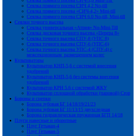
Сеялка прямого посева СИЧ-3,6 Mini-Till
Сеялка прямого посева СИЧ 4,2 No-till
Сеялка прямого посева «СИЧ-4,2» Mini-till
Сеялка прямого посева СИЧ 6.0 No-till, Mini-till
Сеялки точного высева
Сеялка универсальная «Атрия» No-Mini-Till
Сеялка дисковая точного высева «Церера 8»
Сеялка точного высева СПУ-8 (УПС 8)
Сеялка точного высева СПУ-6 (УПС-6)
Сеялка точного высева УПС-4 (СПУ-4) с
межсекционным размещением колес
Культиваторы
Культиватор КНП-5,6 с системой внесения
удобрений
Культиватор КНП-5,6 без системы внесения
удобрений
Культиватор КРН 5.6 с системой ЖКУ
Культиватор сплошной обработки (паровой) Crop
Бороны и сцепки
Борона зубовая БГ 14/18/19/21/23
Борона зубовая БГ 11/13/15 двухследная
Борона гидравлическая пружинная БГП 14/18
Плуги навесные и оборотные
Плуг Гетьман-4
Плуг Гетьман-5