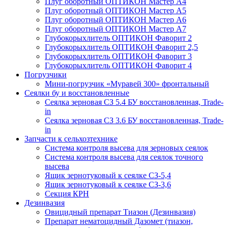
Плуг оборотный ОПТИКОН Мастер А4
Плуг оборотный ОПТИКОН Мастер А5
Плуг оборотный ОПТИКОН Мастер А6
Плуг оборотный ОПТИКОН Мастер А7
Глубокорыхлитель ОПТИКОН Фаворит 2
Глубокорыхлитель ОПТИКОН Фаворит 2,5
Глубокорыхлитель ОПТИКОН Фаворит 3
Глубокорыхлитель ОПТИКОН Фаворит 4
Погрузчики
Мини-погрузчик «Муравей 300» фронтальный
Сеялки бу и восстановленные
Сеялка зерновая СЗ 5.4 БУ восстановленная, Trade-
in
Сеялка зерновая СЗ 3.6 БУ восстановленная, Trade-
in
Запчасти к сельхозтехнике
Система контроля высева для зерновых сеялок
Система контроля высева для сеялок точного
высева
Ящик зернотуковый к сеялке СЗ-5,4
Ящик зернотуковый к сеялке СЗ-3,6
Секция КРН
Дезинвазия
Овицидный препарат Тиазон (Дезинвазия)
Препарат нематоцидный Дазомет (тиазон,