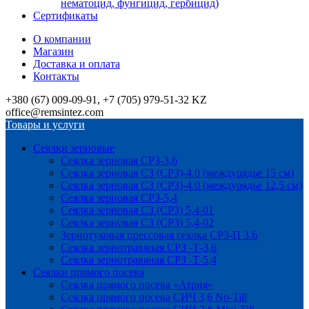
нематоцид, фунгицид, гербицид)
Сертификаты
О компании
Магазин
Доставка и оплата
Контакты
+380 (67) 009-09-91, +7 (705) 979-51-32 KZ
office@remsintez.com
Товары и услуги
Сеялки зерновые
Сеялка зерновая СРЗ-3,6
Сеялка зерновая СЗ (СРЗ)-4.0 (междурядье 15 см)
Сеялка зерновая СЗ (СРЗ)-4.0 (междурядье 12,5 см)
Сеялка зерновая СРЗ-5,4
Сеялка зерновая СЗ (СРЗ) 5,4-01
Сеялка зерновая СЗ (СРЗ) 5,4-02
Зернотуковая прессовая сеялка СРЗ-П 3.6
Сеялка зернотравяная СРЗ -Т-3,6
Сеялка зернотравяная СРЗ -Т-5,4
Сеялки прямого посева
Сеялка прямого посева «Атрия»
Сеялка прямого посева СИЧ 3,6 No-Till