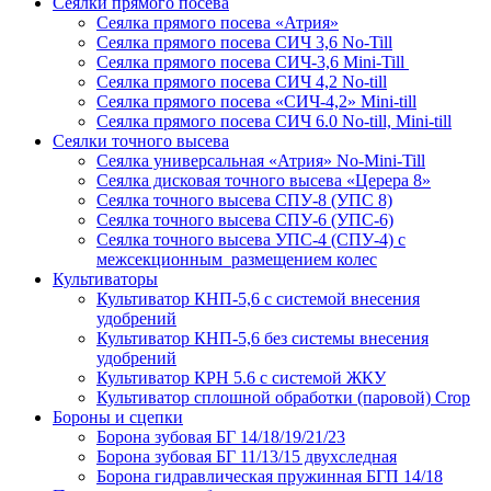
Сеялки прямого посева
Сеялка прямого посева «Атрия»
Сеялка прямого посева СИЧ 3,6 No-Till
Сеялка прямого посева СИЧ-3,6 Mini-Till
Сеялка прямого посева СИЧ 4,2 No-till
Сеялка прямого посева «СИЧ-4,2» Mini-till
Сеялка прямого посева СИЧ 6.0 No-till, Mini-till
Сеялки точного высева
Сеялка универсальная «Атрия» No-Mini-Till
Сеялка дисковая точного высева «Церера 8»
Сеялка точного высева СПУ-8 (УПС 8)
Сеялка точного высева СПУ-6 (УПС-6)
Сеялка точного высева УПС-4 (СПУ-4) с
межсекционным размещением колес
Культиваторы
Культиватор КНП-5,6 с системой внесения
удобрений
Культиватор КНП-5,6 без системы внесения
удобрений
Культиватор КРН 5.6 с системой ЖКУ
Культиватор сплошной обработки (паровой) Crop
Бороны и сцепки
Борона зубовая БГ 14/18/19/21/23
Борона зубовая БГ 11/13/15 двухследная
Борона гидравлическая пружинная БГП 14/18