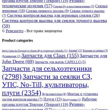
Резино-
органы плугов Текrоne (Текрон)
(19)
технические изделия
(57)
Сеялки
Сеялки бу и восстановленные
(3)
зерновые
(16)
Сеялки прямого посева
(9)
Сеялки точного высева
Система контроля высева для зерновых сеялок
(26)
(7)
Система контроля высева для сеялок точного высева
(59)
©
Ремсинтез
- Все права защищены
Product categories
Бороны и сцепки
(3)
Акции!
(2)
https://satu.kz/Zapasnye-chasti-dlya-pritsepnoj-tehniki
(1)
Запчасти для Claas
(155)
Запчасти для
Дезинвазия
(2)
John Deere
(69)
Запчасти для жаток CAPELLO
(5)
Запчасти для сельхозтехники
(2798)
Запчасти за сеялки СЗ,
УПС, No-Till, культиваторы,
плуги
(2354)
Монтаж и установка
Культиваторы
(4)
Рабочие
Плуги
(15)
систем контроля высева
(7)
Погрузчики
(1)
Резино-
органы плугов Текrоne (Текрон)
(19)
технические изделия
(57)
Сеялки