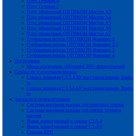
Плуг Гетьман-6
Плуг Гетьман-7
Плуг оборотный ОПТИКОН Мастер А3
Плуг оборотный ОПТИКОН Мастер А4
Плуг оборотный ОПТИКОН Мастер А5
Плуг оборотный ОПТИКОН Мастер А6
Плуг оборотный ОПТИКОН Мастер А7
Глубокорыхлитель ОПТИКОН Фаворит 2
Глубокорыхлитель ОПТИКОН Фаворит 2,5
Глубокорыхлитель ОПТИКОН Фаворит 3
Глубокорыхлитель ОПТИКОН Фаворит 4
Погрузчики
Мини-погрузчик «Муравей 300» фронтальный
Сеялки бу и восстановленные
Сеялка зерновая СЗ 5.4 БУ восстановленная, Trade-
in
Сеялка зерновая СЗ 3.6 БУ восстановленная, Trade-
in
Запчасти к сельхозтехнике
Система контроля высева для зерновых сеялок
Система контроля высева для сеялок точного
высева
Ящик зернотуковый к сеялке СЗ-5,4
Ящик зернотуковый к сеялке СЗ-3,6
Секция КРН