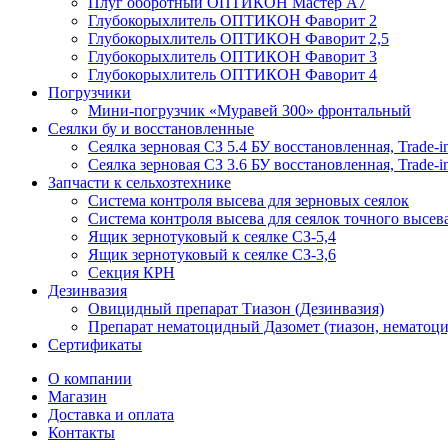
Плуг оборотный ОПТИКОН Мастер А7
Глубокорыхлитель ОПТИКОН Фаворит 2
Глубокорыхлитель ОПТИКОН Фаворит 2,5
Глубокорыхлитель ОПТИКОН Фаворит 3
Глубокорыхлитель ОПТИКОН Фаворит 4
Погрузчики
Мини-погрузчик «Муравей 300» фронтальный
Сеялки бу и восстановленные
Сеялка зерновая СЗ 5.4 БУ восстановленная, Trade-i
Сеялка зерновая СЗ 3.6 БУ восстановленная, Trade-i
Запчасти к сельхозтехнике
Система контроля высева для зерновых сеялок
Система контроля высева для сеялок точного высев
Ящик зернотуковый к сеялке СЗ-5,4
Ящик зернотуковый к сеялке СЗ-3,6
Секция КРН
Дезинвазия
Овицидный препарат Тиазон (Дезинвазия)
Препарат нематоцидный Дазомет (тиазон, нематоци
Сертификаты
О компании
Магазин
Доставка и оплата
Контакты