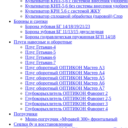
Культиватор КНП-5,6 с системой внесения удобрен
Культиватор КНП-5,6 без системы внесения удобре
Культиватор КРН 5.6 с системой ЖКУ
Культиватор сплошной обработки (паровой) Crop
Бороны и сцепки
Борона зубовая БГ 14/18/19/21/23
Борона зубовая БГ 11/13/15 двухследная
Борона гидравлическая пружинная БГП 14/18
Плуги навесные и оборотные
Плуг Гетьман-4
Плуг Гетьман-5
Плуг Гетьман-6
Плуг Гетьман-7
Плуг оборотный ОПТИКОН Мастер А3
Плуг оборотный ОПТИКОН Мастер А4
Плуг оборотный ОПТИКОН Мастер А5
Плуг оборотный ОПТИКОН Мастер А6
Плуг оборотный ОПТИКОН Мастер А7
Глубокорыхлитель ОПТИКОН Фаворит 2
Глубокорыхлитель ОПТИКОН Фаворит 2,5
Глубокорыхлитель ОПТИКОН Фаворит 3
Глубокорыхлитель ОПТИКОН Фаворит 4
Погрузчики
Мини-погрузчик «Муравей 300» фронтальный
Сеялки бу и восстановленные