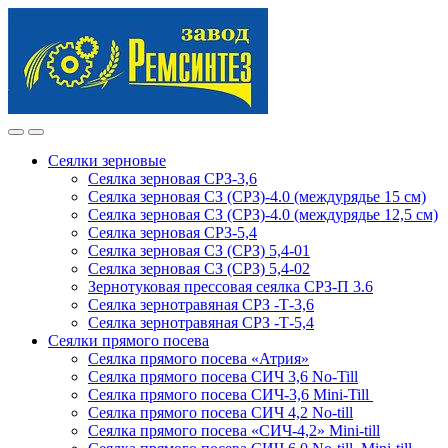
Skip
Skip
to
to
navigation
content
Сеялки зерновые
Сеялка зерновая СРЗ-3,6
Сеялка зерновая СЗ (СРЗ)-4.0 (междурядье 15 см)
Сеялка зерновая СЗ (СРЗ)-4.0 (междурядье 12,5 см)
Сеялка зерновая СРЗ-5,4
Сеялка зерновая СЗ (СРЗ) 5,4-01
Сеялка зерновая СЗ (СРЗ) 5,4-02
Зернотуковая прессовая сеялка СРЗ-П 3.6
Сеялка зернотравяная СРЗ -Т-3,6
Сеялка зернотравяная СРЗ -Т-5,4
Сеялки прямого посева
Сеялка прямого посева «Атрия»
Сеялка прямого посева СИЧ 3,6 No-Till
Сеялка прямого посева СИЧ-3,6 Mini-Till
Сеялка прямого посева СИЧ 4,2 No-till
Сеялка прямого посева «СИЧ-4,2» Mini-till