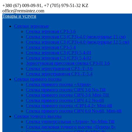
+380 (67) 009-09-91, +7 (705) 979-51-32 KZ
office@remsintez.com
Товары и услуги
Сеялки зерновые
Сеялка зерновая СРЗ-3,6
Сеялка зерновая СЗ (СРЗ)-4.0 (междурядье 15 см)
Сеялка зерновая СЗ (СРЗ)-4.0 (междурядье 12,5 см)
Сеялка зерновая СРЗ-5,4
Сеялка зерновая СЗ (СРЗ) 5,4-01
Сеялка зерновая СЗ (СРЗ) 5,4-02
Зернотуковая прессовая сеялка СРЗ-П 3.6
Сеялка зернотравяная СРЗ -Т-3,6
Сеялка зернотравяная СРЗ -Т-5,4
Сеялки прямого посева
Сеялка прямого посева «Атрия»
Сеялка прямого посева СИЧ 3,6 No-Till
Сеялка прямого посева СИЧ-3,6 Mini-Till
Сеялка прямого посева СИЧ 4,2 No-till
Сеялка прямого посева «СИЧ-4,2» Mini-till
Сеялка прямого посева СИЧ 6.0 No-till, Mini-till
Сеялки точного высева
Сеялка универсальная «Атрия» No-Mini-Till
Сеялка дисковая точного высева «Церера 8»