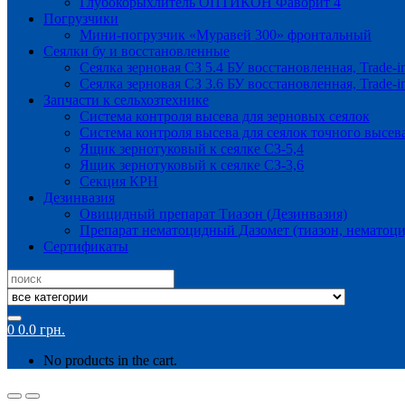
Глубокорыхлитель ОПТИКОН Фаворит 4
Погрузчики
Мини-погрузчик «Муравей 300» фронтальный
Сеялки бу и восстановленные
Сеялка зерновая СЗ 5.4 БУ восстановленная, Trade-i
Сеялка зерновая СЗ 3.6 БУ восстановленная, Trade-i
Запчасти к сельхозтехнике
Система контроля высева для зерновых сеялок
Система контроля высева для сеялок точного высев
Ящик зернотуковый к сеялке СЗ-5,4
Ящик зернотуковый к сеялке СЗ-3,6
Секция КРН
Дезинвазия
Овицидный препарат Тиазон (Дезинвазия)
Препарат нематоцидный Дазомет (тиазон, нематоци
Сертификаты
Search
for:
0
0.0
грн.
No products in the cart.