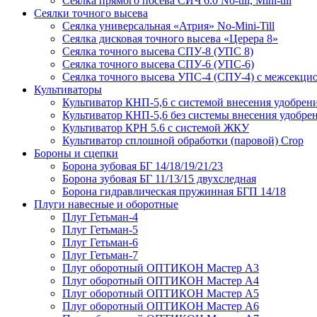
Сеялка прямого посева СИЧ 6.0 No-till, Mini-till
Сеялки точного высева
Сеялка универсальная «Атрия» No-Mini-Till
Сеялка дисковая точного высева «Церера 8»
Сеялка точного высева СПУ-8 (УПС 8)
Сеялка точного высева СПУ-6 (УПС-6)
Сеялка точного высева УПС-4 (СПУ-4) с межсекц
Культиваторы
Культиватор КНП-5,6 с системой внесения удобрен
Культиватор КНП-5,6 без системы внесения удобре
Культиватор КРН 5.6 с системой ЖКУ
Культиватор сплошной обработки (паровой) Crop
Бороны и сцепки
Борона зубовая БГ 14/18/19/21/23
Борона зубовая БГ 11/13/15 двухследная
Борона гидравлическая пружинная БГП 14/18
Плуги навесные и оборотные
Плуг Гетьман-4
Плуг Гетьман-5
Плуг Гетьман-6
Плуг Гетьман-7
Плуг оборотный ОПТИКОН Мастер А3
Плуг оборотный ОПТИКОН Мастер А4
Плуг оборотный ОПТИКОН Мастер А5
Плуг оборотный ОПТИКОН Мастер А6