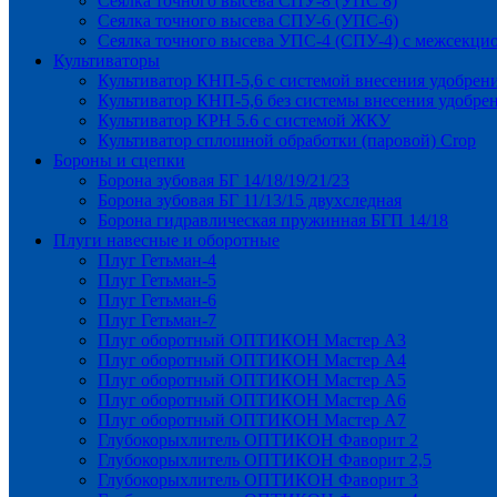
Сеялка точного высева СПУ-8 (УПС 8)
Сеялка точного высева СПУ-6 (УПС-6)
Сеялка точного высева УПС-4 (СПУ-4) с межсекц
Культиваторы
Культиватор КНП-5,6 с системой внесения удобрен
Культиватор КНП-5,6 без системы внесения удобре
Культиватор КРН 5.6 с системой ЖКУ
Культиватор сплошной обработки (паровой) Crop
Бороны и сцепки
Борона зубовая БГ 14/18/19/21/23
Борона зубовая БГ 11/13/15 двухследная
Борона гидравлическая пружинная БГП 14/18
Плуги навесные и оборотные
Плуг Гетьман-4
Плуг Гетьман-5
Плуг Гетьман-6
Плуг Гетьман-7
Плуг оборотный ОПТИКОН Мастер А3
Плуг оборотный ОПТИКОН Мастер А4
Плуг оборотный ОПТИКОН Мастер А5
Плуг оборотный ОПТИКОН Мастер А6
Плуг оборотный ОПТИКОН Мастер А7
Глубокорыхлитель ОПТИКОН Фаворит 2
Глубокорыхлитель ОПТИКОН Фаворит 2,5
Глубокорыхлитель ОПТИКОН Фаворит 3