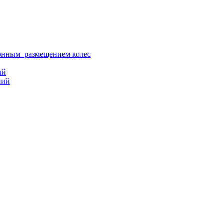
ионным размещением колес
ий
ний