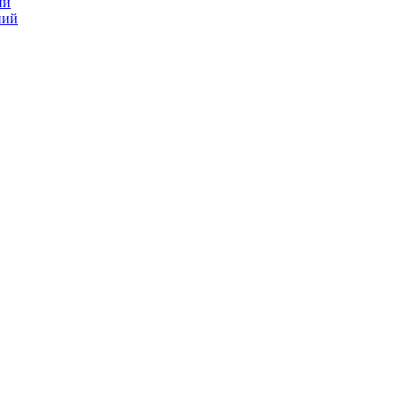
ий
ний