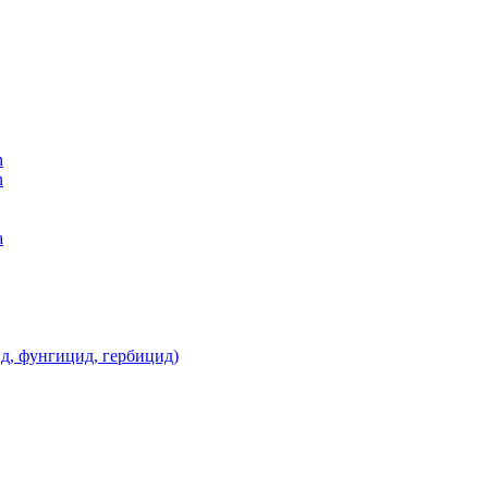
n
n
а
д, фунгицид, гербицид)