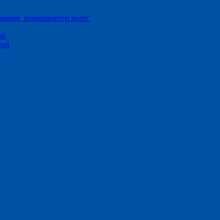
ионным размещением колес
ий
ний