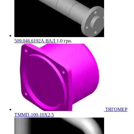
509.046.6192А ВАЛ
1.0
грн.
ТЯГОМЕР
ТММП-100-10Х2,5