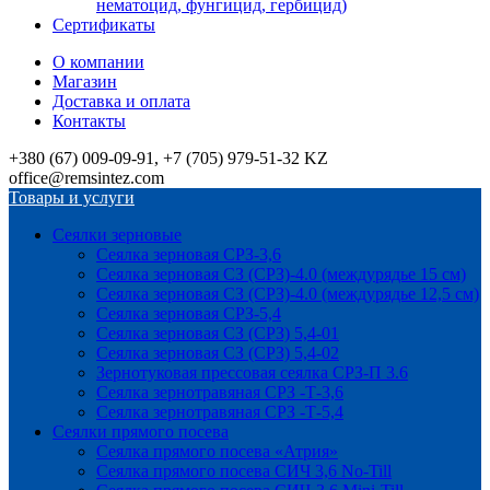
нематоцид, фунгицид, гербицид)
Сертификаты
О компании
Магазин
Доставка и оплата
Контакты
+380 (67) 009-09-91, +7 (705) 979-51-32 KZ
office@remsintez.com
Товары и услуги
Сеялки зерновые
Сеялка зерновая СРЗ-3,6
Сеялка зерновая СЗ (СРЗ)-4.0 (междурядье 15 см)
Сеялка зерновая СЗ (СРЗ)-4.0 (междурядье 12,5 см)
Сеялка зерновая СРЗ-5,4
Сеялка зерновая СЗ (СРЗ) 5,4-01
Сеялка зерновая СЗ (СРЗ) 5,4-02
Зернотуковая прессовая сеялка СРЗ-П 3.6
Сеялка зернотравяная СРЗ -Т-3,6
Сеялка зернотравяная СРЗ -Т-5,4
Сеялки прямого посева
Сеялка прямого посева «Атрия»
Сеялка прямого посева СИЧ 3,6 No-Till