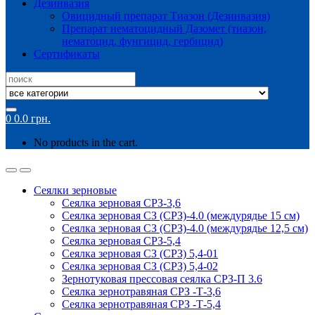
Дезинвазия
Овицидный препарат Тиазон (Дезинвазия)
Препарат нематоцидный Дазомет (тиазон,
нематоцид, фунгицид, гербицид)
Сертификаты
Search
for:
0
0.0
грн.
No products in the cart.
Сеялки зерновые
Сеялка зерновая СРЗ-3,6
Сеялка зерновая СЗ (СРЗ)-4.0 (междурядье 15 см)
Сеялка зерновая СЗ (СРЗ)-4.0 (междурядье 12,5 см)
Сеялка зерновая СРЗ-5,4
Сеялка зерновая СЗ (СРЗ) 5,4-01
Сеялка зерновая СЗ (СРЗ) 5,4-02
Зернотуковая прессовая сеялка СРЗ-П 3.6
Сеялка зернотравяная СРЗ -Т-3,6
Сеялка зернотравяная СРЗ -Т-5,4