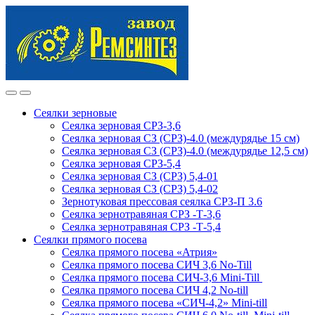
Skip
Skip
to
to
navigation
content
Сеялки зерновые
Сеялка зерновая СРЗ-3,6
Сеялка зерновая СЗ (СРЗ)-4.0 (междурядье 15 см)
Сеялка зерновая СЗ (СРЗ)-4.0 (междурядье 12,5 см)
Сеялка зерновая СРЗ-5,4
Сеялка зерновая СЗ (СРЗ) 5,4-01
Сеялка зерновая СЗ (СРЗ) 5,4-02
Зернотуковая прессовая сеялка СРЗ-П 3.6
Сеялка зернотравяная СРЗ -Т-3,6
Сеялка зернотравяная СРЗ -Т-5,4
Сеялки прямого посева
Сеялка прямого посева «Атрия»
Сеялка прямого посева СИЧ 3,6 No-Till
Сеялка прямого посева СИЧ-3,6 Mini-Till
Сеялка прямого посева СИЧ 4,2 No-till
Сеялка прямого посева «СИЧ-4,2» Mini-till