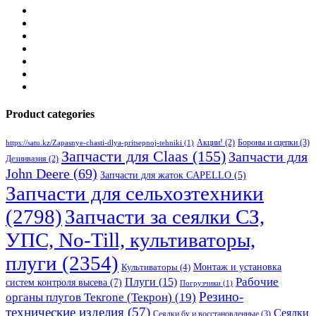
Product categories
Бороны и сцепки
(3)
Акции!
(2)
https://satu.kz/Zapasnye-chasti-dlya-pritsepnoj-tehniki
(1)
Запчасти для Claas
(155)
Запчасти для
Дезинвазия
(2)
John Deere
(69)
Запчасти для жаток CAPELLO
(5)
Запчасти для сельхозтехники
(2798)
Запчасти за сеялки СЗ,
УПС, No-Till, культиваторы,
плуги
(2354)
Монтаж и установка
Культиваторы
(4)
Рабочие
Плуги
(15)
систем контроля высева
(7)
Погрузчики
(1)
Резино-
органы плугов Текrоne (Текрон)
(19)
технические изделия
(57)
Сеялки
Сеялки бу и восстановленные
(3)