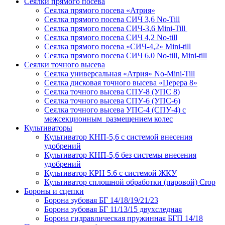
Сеялки прямого посева
Сеялка прямого посева «Атрия»
Сеялка прямого посева СИЧ 3,6 No-Till
Сеялка прямого посева СИЧ-3,6 Mini-Till
Сеялка прямого посева СИЧ 4,2 No-till
Сеялка прямого посева «СИЧ-4,2» Mini-till
Сеялка прямого посева СИЧ 6.0 No-till, Mini-till
Сеялки точного высева
Сеялка универсальная «Атрия» No-Mini-Till
Сеялка дисковая точного высева «Церера 8»
Сеялка точного высева СПУ-8 (УПС 8)
Сеялка точного высева СПУ-6 (УПС-6)
Сеялка точного высева УПС-4 (СПУ-4) с
межсекционным размещением колес
Культиваторы
Культиватор КНП-5,6 с системой внесения
удобрений
Культиватор КНП-5,6 без системы внесения
удобрений
Культиватор КРН 5.6 с системой ЖКУ
Культиватор сплошной обработки (паровой) Crop
Бороны и сцепки
Борона зубовая БГ 14/18/19/21/23
Борона зубовая БГ 11/13/15 двухследная
Борона гидравлическая пружинная БГП 14/18