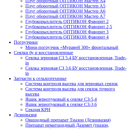
Плуг оборотный ОПТИКОН Мастер А4
Плуг оборотный ОПТИКОН Мастер А5
Плуг оборотный ОПТИКОН Мастер А6
Плуг оборотный ОПТИКОН Мастер А7
Глубокорыхлитель ОПТИКОН Фаворит 2
Глубокорыхлитель ОПТИКОН Фаворит 2,5
Глубокорыхлитель ОПТИКОН Фаворит 3
Глубокорыхлитель ОПТИКОН Фаворит 4
Погрузчики
Мини-погрузчик «Муравей 300» фронтальный
Сеялки бу и восстановленные
Сеялка зерновая СЗ 5.4 БУ восстановленная, Trade-
in
Сеялка зерновая СЗ 3.6 БУ восстановленная, Trade-
in
Запчасти к сельхозтехнике
Система контроля высева для зерновых сеялок
Система контроля высева для сеялок точного
высева
Ящик зернотуковый к сеялке СЗ-5,4
Ящик зернотуковый к сеялке СЗ-3,6
Секция КРН
Дезинвазия
Овицидный препарат Тиазон (Дезинвазия)
Препарат нематоцидный Дазомет (тиазон,