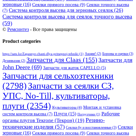
зерновые
(16)
Сеялки прямого посева
(9)
Сеялки точного высева
Система контроля высева для зерновых сеялок
(26)
(7)
Система контроля высева для сеялок точного высева
(59)
©
Ремсинтез
- Все права защищены
Product categories
Бороны и сцепки
(3)
Акции!
(2)
https://satu.kz/Zapasnye-chasti-dlya-pritsepnoj-tehniki
(1)
Запчасти для Claas
(155)
Запчасти для
Дезинвазия
(2)
John Deere
(69)
Запчасти для жаток CAPELLO
(5)
Запчасти для сельхозтехники
(2798)
Запчасти за сеялки СЗ,
УПС, No-Till, культиваторы,
плуги
(2354)
Монтаж и установка
Культиваторы
(4)
Рабочие
Плуги
(15)
систем контроля высева
(7)
Погрузчики
(1)
Резино-
органы плугов Текrоne (Текрон)
(19)
технические изделия
(57)
Сеялки
Сеялки бу и восстановленные
(3)
зерновые
(16)
Сеялки прямого посева
(9)
Сеялки точного высева