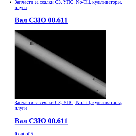
Запчасти за сеялки СЗ, УПС, No-Till, культиваторы,
плуги
Вал СЗЮ 00.611
Запчасти за сеялки СЗ, УПС, No-Till, культиваторы,
плуги
Вал СЗЮ 00.611
0
out of 5