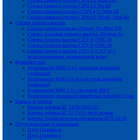
Сеялка прямого посева СИЧ-3,6 Mini-Till
Сеялка прямого посева СИЧ 4,2 No-till
Сеялка прямого посева «СИЧ-4,2» Mini-till
Сеялка прямого посева СИЧ 6.0 No-till, Mini-till
Сеялки точного высева
Сеялка универсальная «Атрия» No-Mini-Till
Сеялка дисковая точного высева «Церера 8»
Сеялка точного высева СПУ-8 (УПС 8)
Сеялка точного высева СПУ-6 (УПС-6)
Сеялка точного высева УПС-4 (СПУ-4) с
межсекционным размещением колес
Культиваторы
Культиватор КНП-5,6 с системой внесения
удобрений
Культиватор КНП-5,6 без системы внесения
удобрений
Культиватор КРН 5.6 с системой ЖКУ
Культиватор сплошной обработки (паровой) Crop
Бороны и сцепки
Борона зубовая БГ 14/18/19/21/23
Борона зубовая БГ 11/13/15 двухследная
Борона гидравлическая пружинная БГП 14/18
Плуги навесные и оборотные
Плуг Гетьман-4
Плуг Гетьман-5