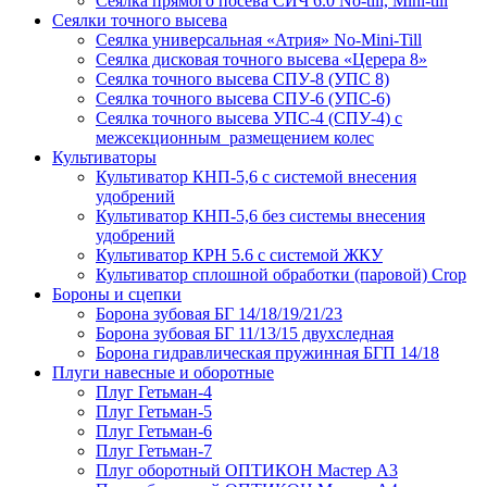
Сеялка прямого посева СИЧ 6.0 No-till, Mini-till
Сеялки точного высева
Сеялка универсальная «Атрия» No-Mini-Till
Сеялка дисковая точного высева «Церера 8»
Сеялка точного высева СПУ-8 (УПС 8)
Сеялка точного высева СПУ-6 (УПС-6)
Сеялка точного высева УПС-4 (СПУ-4) с
межсекционным размещением колес
Культиваторы
Культиватор КНП-5,6 с системой внесения
удобрений
Культиватор КНП-5,6 без системы внесения
удобрений
Культиватор КРН 5.6 с системой ЖКУ
Культиватор сплошной обработки (паровой) Crop
Бороны и сцепки
Борона зубовая БГ 14/18/19/21/23
Борона зубовая БГ 11/13/15 двухследная
Борона гидравлическая пружинная БГП 14/18
Плуги навесные и оборотные
Плуг Гетьман-4
Плуг Гетьман-5
Плуг Гетьман-6
Плуг Гетьман-7
Плуг оборотный ОПТИКОН Мастер А3