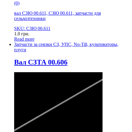
(0)
вал СЗЮ 00.611, СЗЮ 00.611, запчасти для
сельхозтехники
SKU: СЗЮ 00.611
1.0
грн.
Read more
Запчасти за сеялки СЗ, УПС, No-Till, культиваторы,
плуги
Вал СЗТА 00.606