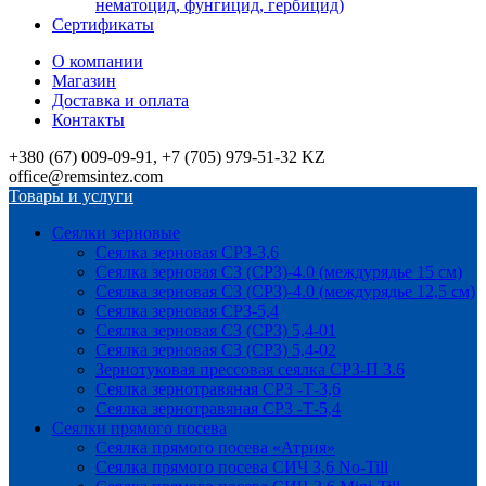
нематоцид, фунгицид, гербицид)
Сертификаты
О компании
Магазин
Доставка и оплата
Контакты
+380 (67) 009-09-91, +7 (705) 979-51-32 KZ
office@remsintez.com
Товары и услуги
Сеялки зерновые
Сеялка зерновая СРЗ-3,6
Сеялка зерновая СЗ (СРЗ)-4.0 (междурядье 15 см)
Сеялка зерновая СЗ (СРЗ)-4.0 (междурядье 12,5 см)
Сеялка зерновая СРЗ-5,4
Сеялка зерновая СЗ (СРЗ) 5,4-01
Сеялка зерновая СЗ (СРЗ) 5,4-02
Зернотуковая прессовая сеялка СРЗ-П 3.6
Сеялка зернотравяная СРЗ -Т-3,6
Сеялка зернотравяная СРЗ -Т-5,4
Сеялки прямого посева
Сеялка прямого посева «Атрия»
Сеялка прямого посева СИЧ 3,6 No-Till