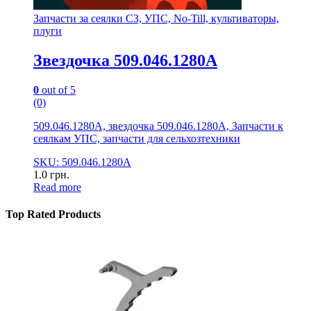
Запчасти за сеялки СЗ, УПС, No-Till, культиваторы,
плуги
Звездочка 509.046.1280А
0
out of 5
(0)
509.046.1280А, звездочка 509.046.1280А, Запчасти к
сеялкам УПС, запчасти для сельхозтехники
SKU: 509.046.1280А
1.0
грн.
Read more
Top Rated Products