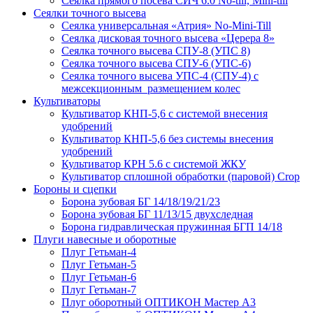
Сеялка прямого посева СИЧ 6.0 No-till, Mini-till
Сеялки точного высева
Сеялка универсальная «Атрия» No-Mini-Till
Сеялка дисковая точного высева «Церера 8»
Сеялка точного высева СПУ-8 (УПС 8)
Сеялка точного высева СПУ-6 (УПС-6)
Сеялка точного высева УПС-4 (СПУ-4) с
межсекционным размещением колес
Культиваторы
Культиватор КНП-5,6 с системой внесения
удобрений
Культиватор КНП-5,6 без системы внесения
удобрений
Культиватор КРН 5.6 с системой ЖКУ
Культиватор сплошной обработки (паровой) Crop
Бороны и сцепки
Борона зубовая БГ 14/18/19/21/23
Борона зубовая БГ 11/13/15 двухследная
Борона гидравлическая пружинная БГП 14/18
Плуги навесные и оборотные
Плуг Гетьман-4
Плуг Гетьман-5
Плуг Гетьман-6
Плуг Гетьман-7
Плуг оборотный ОПТИКОН Мастер А3