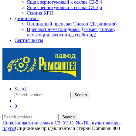
Ящик зернотуковый к сеялке СЗ-5,4
Ящик зернотуковый к сеялке СЗ-3,6
Секция КРН
Дезинвазия
Овицидный препарат Тиазон (Дезинвазия)
Препарат нематоцидный Дазомет (тиазон,
нематоцид, фунгицид, гербицид)
Сертификаты
Search
Search
Search
for:
0
Search
Search
for:
Home
Запчасти за сеялки СЗ, УПС, No-Till, культиваторы,
плуги
Опционные придавливатели стерни Dominoni 800