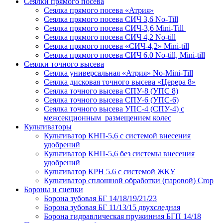
Сеялки прямого посева
Сеялка прямого посева «Атрия»
Сеялка прямого посева СИЧ 3,6 No-Till
Сеялка прямого посева СИЧ-3,6 Mini-Till
Сеялка прямого посева СИЧ 4,2 No-till
Сеялка прямого посева «СИЧ-4,2» Mini-till
Сеялка прямого посева СИЧ 6.0 No-till, Mini-till
Сеялки точного высева
Сеялка универсальная «Атрия» No-Mini-Till
Сеялка дисковая точного высева «Церера 8»
Сеялка точного высева СПУ-8 (УПС 8)
Сеялка точного высева СПУ-6 (УПС-6)
Сеялка точного высева УПС-4 (СПУ-4) с
межсекционным размещением колес
Культиваторы
Культиватор КНП-5,6 с системой внесения
удобрений
Культиватор КНП-5,6 без системы внесения
удобрений
Культиватор КРН 5.6 с системой ЖКУ
Культиватор сплошной обработки (паровой) Crop
Бороны и сцепки
Борона зубовая БГ 14/18/19/21/23
Борона зубовая БГ 11/13/15 двухследная
Борона гидравлическая пружинная БГП 14/18