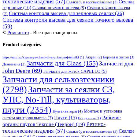
технические изделия
(57)
Сеялки
Сеялки бу и восстановленные
(3)
зерновые
(16)
Сеялки прямого посева
(9)
Сеялки точного высева
Система контроля высева для зерновых сеялок
(26)
(7)
Система контроля высева для сеялок точного высева
(59)
©
Ремсинтез
- Все права защищены
Product categories
Бороны и сцепки
(3)
Акции!
(2)
https://satu.kz/Zapasnye-chasti-dlya-pritsepnoj-tehniki
(1)
Запчасти для Claas
(155)
Запчасти для
Дезинвазия
(2)
John Deere
(69)
Запчасти для жаток CAPELLO
(5)
Запчасти для сельхозтехники
(2798)
Запчасти за сеялки СЗ,
УПС, No-Till, культиваторы,
плуги
(2354)
Монтаж и установка
Культиваторы
(4)
Рабочие
Плуги
(15)
систем контроля высева
(7)
Погрузчики
(1)
Резино-
органы плугов Текrоne (Текрон)
(19)
технические изделия
(57)
Сеялки
Сеялки бу и восстановленные
(3)
зерновые
(16)
Сеялки прямого посева
(9)
Сеялки точного высева