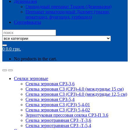
Дезинвазия
Овицидный препарат Тиазон (Дезинвазия)
Препарат нематоцидный Дазомет (тиазон,
нематоцид, фунгицид, гербицид)
Сертификаты
Search
for:
0
0.0
грн.
No products in the cart.
Сеялки зерновые
Сеялка зерновая СРЗ-3,6
Сеялка зерновая СЗ (СРЗ)-4.0 (междурядье 15 см)
Сеялка зерновая СЗ (СРЗ)-4.0 (междурядье 12,5 см)
Сеялка зерновая СРЗ-5,4
Сеялка зерновая СЗ (СРЗ) 5,4-01
Сеялка зерновая СЗ (СРЗ) 5,4-02
Зернотуковая прессовая сеялка СРЗ-П 3.6
Сеялка зернотравяная СРЗ -Т-3,6
Сеялка зернотравяная СРЗ -Т-5,4