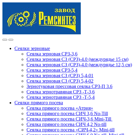
Skip
Skip
to
to
navigation
content
Сеялки зерновые
Сеялка зерновая СРЗ-3,6
Сеялка зерновая СЗ (СРЗ)-4.0 (междурядье 15 см)
Сеялка зерновая СЗ (СРЗ)-4.0 (междурядье 12,5 см)
Сеялка зерновая СРЗ-5,4
Сеялка зерновая СЗ (СРЗ) 5,4-01
Сеялка зерновая СЗ (СРЗ) 5,4-02
Зернотуковая прессовая сеялка СРЗ-П 3.6
Сеялка зернотравяная СРЗ -Т-3,6
Сеялка зернотравяная СРЗ -Т-5,4
Сеялки прямого посева
Сеялка прямого посева «Атрия»
Сеялка прямого посева СИЧ 3,6 No-Till
Сеялка прямого посева СИЧ-3,6 Mini-Till
Сеялка прямого посева СИЧ 4,2 No-till
Сеялка прямого посева «СИЧ-4,2» Mini-till