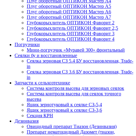
Плуг оборотный ОПТИКОН Мастер А4
Плуг оборотный ОПТИКОН Мастер А5
Плуг оборотный ОПТИКОН Мастер А6
Плуг оборотный ОПТИКОН Мастер А7
Глубокорыхлитель ОПТИКОН Фаворит 2
Глубокорыхлитель ОПТИКОН Фаворит 2,5
Глубокорыхлитель ОПТИКОН Фаворит 3
Глубокорыхлитель ОПТИКОН Фаворит 4
Погрузчики
Мини-погрузчик «Муравей 300» фронтальный
Сеялки бу и восстановленные
Сеялка зерновая СЗ 5.4 БУ восстановленная, Trade-
in
Сеялка зерновая СЗ 3.6 БУ восстановленная, Trade-
in
Запчасти к сельхозтехнике
Система контроля высева для зерновых сеялок
Система контроля высева для сеялок точного
высева
Ящик зернотуковый к сеялке СЗ-5,4
Ящик зернотуковый к сеялке СЗ-3,6
Секция КРН
Дезинвазия
Овицидный препарат Тиазон (Дезинвазия)
Препарат нематоцидный Дазомет (тиазон,