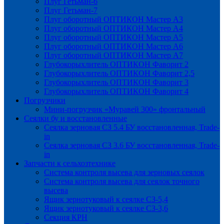
Плуг Гетьман-6
Плуг Гетьман-7
Плуг оборотный ОПТИКОН Мастер А3
Плуг оборотный ОПТИКОН Мастер А4
Плуг оборотный ОПТИКОН Мастер А5
Плуг оборотный ОПТИКОН Мастер А6
Плуг оборотный ОПТИКОН Мастер А7
Глубокорыхлитель ОПТИКОН Фаворит 2
Глубокорыхлитель ОПТИКОН Фаворит 2,5
Глубокорыхлитель ОПТИКОН Фаворит 3
Глубокорыхлитель ОПТИКОН Фаворит 4
Погрузчики
Мини-погрузчик «Муравей 300» фронтальный
Сеялки бу и восстановленные
Сеялка зерновая СЗ 5.4 БУ восстановленная, Trade-
in
Сеялка зерновая СЗ 3.6 БУ восстановленная, Trade-
in
Запчасти к сельхозтехнике
Система контроля высева для зерновых сеялок
Система контроля высева для сеялок точного
высева
Ящик зернотуковый к сеялке СЗ-5,4
Ящик зернотуковый к сеялке СЗ-3,6
Секция КРН