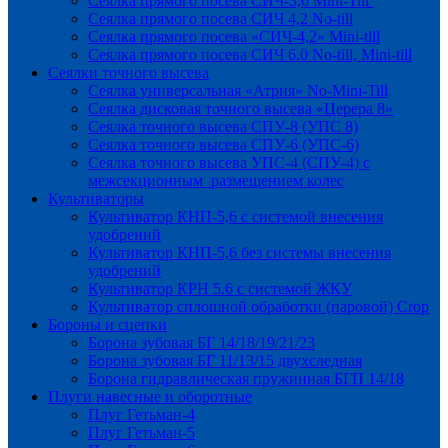
Сеялка прямого посева СИЧ-3,6 Mini-Till
Сеялка прямого посева СИЧ 4,2 No-till
Сеялка прямого посева «СИЧ-4,2» Mini-till
Сеялка прямого посева СИЧ 6.0 No-till, Mini-till
Сеялки точного высева
Сеялка универсальная «Атрия» No-Mini-Till
Сеялка дисковая точного высева «Церера 8»
Сеялка точного высева СПУ-8 (УПС 8)
Сеялка точного высева СПУ-6 (УПС-6)
Сеялка точного высева УПС-4 (СПУ-4) с
межсекционным размещением колес
Культиваторы
Культиватор КНП-5,6 с системой внесения
удобрений
Культиватор КНП-5,6 без системы внесения
удобрений
Культиватор КРН 5.6 с системой ЖКУ
Культиватор сплошной обработки (паровой) Crop
Бороны и сцепки
Борона зубовая БГ 14/18/19/21/23
Борона зубовая БГ 11/13/15 двухследная
Борона гидравлическая пружинная БГП 14/18
Плуги навесные и оборотные
Плуг Гетьман-4
Плуг Гетьман-5