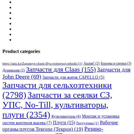
Product categories
Бороны и сцепки
(3)
Акции!
(2)
https://satu.kz/Zapasnye-chasti-dlya-pritsepnoj-tehniki
(1)
Запчасти для Claas
(155)
Запчасти для
Дезинвазия
(2)
John Deere
(69)
Запчасти для жаток CAPELLO
(5)
Запчасти для сельхозтехники
(2798)
Запчасти за сеялки СЗ,
УПС, No-Till, культиваторы,
плуги
(2354)
Монтаж и установка
Культиваторы
(4)
Рабочие
Плуги
(15)
систем контроля высева
(7)
Погрузчики
(1)
Резино-
органы плугов Текrоne (Текрон)
(19)