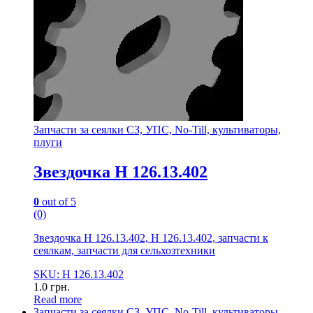
Запчасти за сеялки СЗ, УПС, No-Till, культиваторы,
плуги
Звездочка Н 126.13.402
0
out of 5
(0)
Звездочка Н 126.13.402, Н 126.13.402, запчасти к
сеялкам, запчасти для сельхозтехники
SKU: Н 126.13.402
1.0
грн.
Read more
Запчасти за сеялки СЗ, УПС, No-Till, культиваторы,