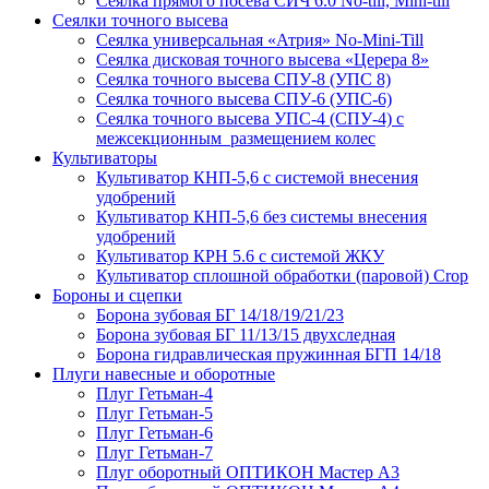
Сеялка прямого посева СИЧ 6.0 No-till, Mini-till
Сеялки точного высева
Сеялка универсальная «Атрия» No-Mini-Till
Сеялка дисковая точного высева «Церера 8»
Сеялка точного высева СПУ-8 (УПС 8)
Сеялка точного высева СПУ-6 (УПС-6)
Сеялка точного высева УПС-4 (СПУ-4) с
межсекционным размещением колес
Культиваторы
Культиватор КНП-5,6 с системой внесения
удобрений
Культиватор КНП-5,6 без системы внесения
удобрений
Культиватор КРН 5.6 с системой ЖКУ
Культиватор сплошной обработки (паровой) Crop
Бороны и сцепки
Борона зубовая БГ 14/18/19/21/23
Борона зубовая БГ 11/13/15 двухследная
Борона гидравлическая пружинная БГП 14/18
Плуги навесные и оборотные
Плуг Гетьман-4
Плуг Гетьман-5
Плуг Гетьман-6
Плуг Гетьман-7
Плуг оборотный ОПТИКОН Мастер А3