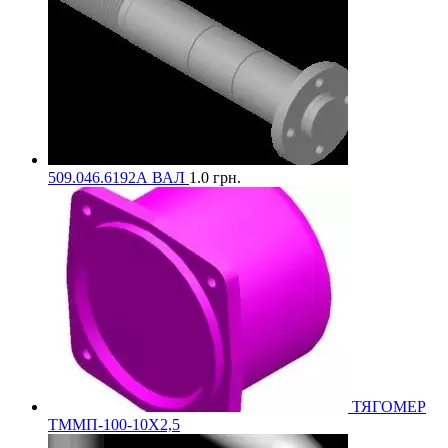
509.046.6192А ВАЛ
1.0
грн.
ТЯГОМЕР
ТММП-100-10Х2,5