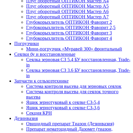
Плуг оборотный ОПТИКОН Мастер А4
Плуг оборотный ОПТИКОН Мастер А5
Плуг оборотный ОПТИКОН Мастер А6
Плуг оборотный ОПТИКОН Мастер А7
Глубокорыхлитель ОПТИКОН Фаворит 2
Глубокорыхлитель ОПТИКОН Фаворит 2,5
Глубокорыхлитель ОПТИКОН Фаворит 3
Глубокорыхлитель ОПТИКОН Фаворит 4
Погрузчики
Мини-погрузчик «Муравей 300» фронтальный
Сеялки бу и восстановленные
Сеялка зерновая СЗ 5.4 БУ восстановленная, Trade-
in
Сеялка зерновая СЗ 3.6 БУ восстановленная, Trade-
in
Запчасти к сельхозтехнике
Система контроля высева для зерновых сеялок
Система контроля высева для сеялок точного
высева
Ящик зернотуковый к сеялке СЗ-5,4
Ящик зернотуковый к сеялке СЗ-3,6
Секция КРН
Дезинвазия
Овицидный препарат Тиазон (Дезинвазия)
Препарат нематоцидный Дазомет (тиазон,