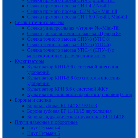
Сеялка прямого посева СИЧ-3,6 Mini-Till
Сеялка прямого посева СИЧ 4,2 No-till
Сеялка прямого посева «СИЧ-4,2» Mini-till
Сеялка прямого посева СИЧ 6.0 No-till, Mini-till
Сеялки точного высева
Сеялка универсальная «Атрия» No-Mini-Till
Сеялка дисковая точного высева «Церера 8»
Сеялка точного высева СПУ-8 (УПС 8)
Сеялка точного высева СПУ-6 (УПС-6)
Сеялка точного высева УПС-4 (СПУ-4) с
межсекционным размещением колес
Культиваторы
Культиватор КНП-5,6 с системой внесения
удобрений
Культиватор КНП-5,6 без системы внесения
удобрений
Культиватор КРН 5.6 с системой ЖКУ
Культиватор сплошной обработки (паровой) Crop
Бороны и сцепки
Борона зубовая БГ 14/18/19/21/23
Борона зубовая БГ 11/13/15 двухследная
Борона гидравлическая пружинная БГП 14/18
Плуги навесные и оборотные
Плуг Гетьман-4
Плуг Гетьман-5