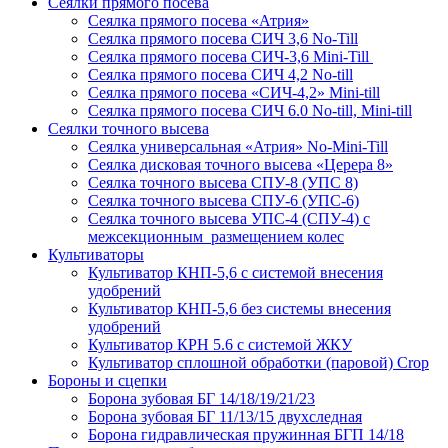
Сеялки прямого посева
Сеялка прямого посева «Атрия»
Сеялка прямого посева СИЧ 3,6 No-Till
Сеялка прямого посева СИЧ-3,6 Mini-Till
Сеялка прямого посева СИЧ 4,2 No-till
Сеялка прямого посева «СИЧ-4,2» Mini-till
Сеялка прямого посева СИЧ 6.0 No-till, Mini-till
Сеялки точного высева
Сеялка универсальная «Атрия» No-Mini-Till
Сеялка дисковая точного высева «Церера 8»
Сеялка точного высева СПУ-8 (УПС 8)
Сеялка точного высева СПУ-6 (УПС-6)
Сеялка точного высева УПС-4 (СПУ-4) с
межсекционным размещением колес
Культиваторы
Культиватор КНП-5,6 с системой внесения
удобрений
Культиватор КНП-5,6 без системы внесения
удобрений
Культиватор КРН 5.6 с системой ЖКУ
Культиватор сплошной обработки (паровой) Crop
Бороны и сцепки
Борона зубовая БГ 14/18/19/21/23
Борона зубовая БГ 11/13/15 двухследная
Борона гидравлическая пружинная БГП 14/18