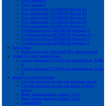
Плуг Гетьман-6
Плуг Гетьман-7
Плуг оборотный ОПТИКОН Мастер А3
Плуг оборотный ОПТИКОН Мастер А4
Плуг оборотный ОПТИКОН Мастер А5
Плуг оборотный ОПТИКОН Мастер А6
Плуг оборотный ОПТИКОН Мастер А7
Глубокорыхлитель ОПТИКОН Фаворит 2
Глубокорыхлитель ОПТИКОН Фаворит 2,5
Глубокорыхлитель ОПТИКОН Фаворит 3
Глубокорыхлитель ОПТИКОН Фаворит 4
Погрузчики
Мини-погрузчик «Муравей 300» фронтальный
Сеялки бу и восстановленные
Сеялка зерновая СЗ 5.4 БУ восстановленная, Trade-
in
Сеялка зерновая СЗ 3.6 БУ восстановленная, Trade-
in
Запчасти к сельхозтехнике
Система контроля высева для зерновых сеялок
Система контроля высева для сеялок точного
высева
Ящик зернотуковый к сеялке СЗ-5,4
Ящик зернотуковый к сеялке СЗ-3,6
Секция КРН