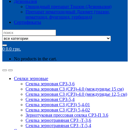
Дезинвазия
Овицидный препарат Тиазон (Дезинвазия)
Препарат нематоцидный Дазомет (тиазон,
нематоцид, фунгицид, гербицид)
Сертификаты
Search
for:
0
0.0
грн.
No products in the cart.
Сеялки зерновые
Сеялка зерновая СРЗ-3,6
Сеялка зерновая СЗ (СРЗ)-4.0 (междурядье 15 см)
Сеялка зерновая СЗ (СРЗ)-4.0 (междурядье 12,5 см)
Сеялка зерновая СРЗ-5,4
Сеялка зерновая СЗ (СРЗ) 5,4-01
Сеялка зерновая СЗ (СРЗ) 5,4-02
Зернотуковая прессовая сеялка СРЗ-П 3.6
Сеялка зернотравяная СРЗ -Т-3,6
Сеялка зернотравяная СРЗ -Т-5,4