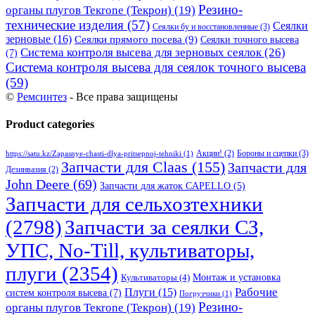
Резино-
органы плугов Текrоne (Текрон)
(19)
технические изделия
(57)
Сеялки
Сеялки бу и восстановленные
(3)
зерновые
(16)
Сеялки прямого посева
(9)
Сеялки точного высева
Система контроля высева для зерновых сеялок
(26)
(7)
Система контроля высева для сеялок точного высева
(59)
©
Ремсинтез
- Все права защищены
Product categories
Бороны и сцепки
(3)
Акции!
(2)
https://satu.kz/Zapasnye-chasti-dlya-pritsepnoj-tehniki
(1)
Запчасти для Claas
(155)
Запчасти для
Дезинвазия
(2)
John Deere
(69)
Запчасти для жаток CAPELLO
(5)
Запчасти для сельхозтехники
(2798)
Запчасти за сеялки СЗ,
УПС, No-Till, культиваторы,
плуги
(2354)
Монтаж и установка
Культиваторы
(4)
Рабочие
Плуги
(15)
систем контроля высева
(7)
Погрузчики
(1)
Резино-
органы плугов Текrоne (Текрон)
(19)