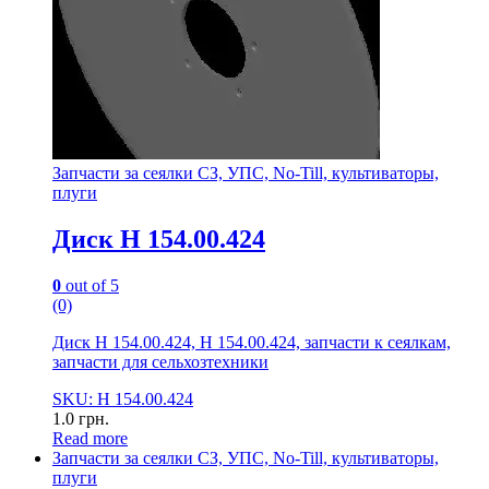
Запчасти за сеялки СЗ, УПС, No-Till, культиваторы,
плуги
Диск Н 154.00.424
0
out of 5
(0)
Диск Н 154.00.424, Н 154.00.424, запчасти к сеялкам,
запчасти для сельхозтехники
SKU: Н 154.00.424
1.0
грн.
Read more
Запчасти за сеялки СЗ, УПС, No-Till, культиваторы,
плуги