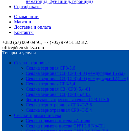
нематоцид, фунгицид, гербицид)
Сертификаты
О компании
Магазин
Доставка и оплата
Контакты
+380 (67) 009-09-91, +7 (705) 979-51-32 KZ
office@remsintez.com
Товары и услуги
Сеялки зерновые
Сеялка зерновая СРЗ-3,6
Сеялка зерновая СЗ (СРЗ)-4.0 (междурядье 15 см)
Сеялка зерновая СЗ (СРЗ)-4.0 (междурядье 12,5 см)
Сеялка зерновая СРЗ-5,4
Сеялка зерновая СЗ (СРЗ) 5,4-01
Сеялка зерновая СЗ (СРЗ) 5,4-02
Зернотуковая прессовая сеялка СРЗ-П 3.6
Сеялка зернотравяная СРЗ -Т-3,6
Сеялка зернотравяная СРЗ -Т-5,4
Сеялки прямого посева
Сеялка прямого посева «Атрия»
Сеялка прямого посева СИЧ 3,6 No-Till