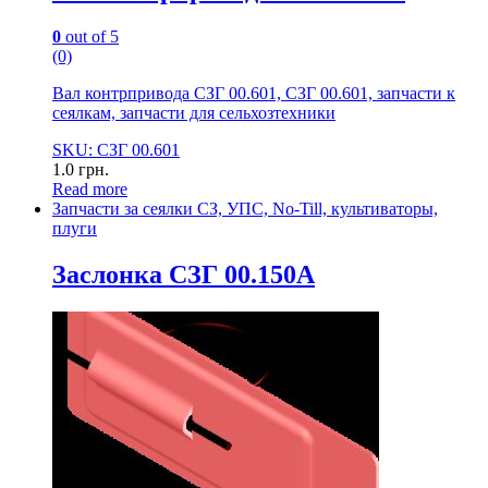
0
out of 5
(0)
Вал контрпривода СЗГ 00.601, СЗГ 00.601, запчасти к
сеялкам, запчасти для сельхозтехники
SKU: СЗГ 00.601
1.0
грн.
Read more
Запчасти за сеялки СЗ, УПС, No-Till, культиваторы,
плуги
Заслонка СЗГ 00.150А