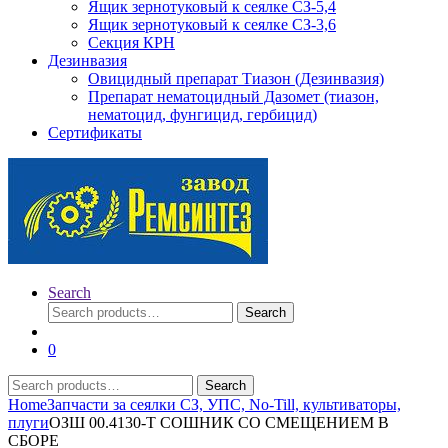
Ящик зернотуковый к сеялке СЗ-5,4
Ящик зернотуковый к сеялке СЗ-3,6
Секция КРН
Дезинвазия
Овицидный препарат Тиазон (Дезинвазия)
Препарат нематоцидный Дазомет (тиазон,
нематоцид, фунгицид, гербицид)
Сертификаты
Search
Search
Search
for:
0
Search
Search
for:
Home
Запчасти за сеялки СЗ, УПС, No-Till, культиваторы,
плуги
ОЗШ 00.4130-Т СОШНИК СО СМЕЩЕНИЕМ В
СБОРЕ