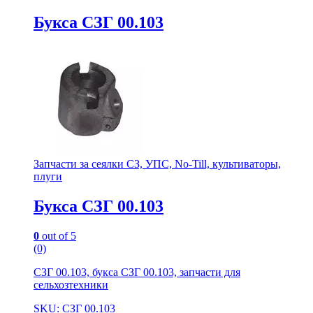
Букса СЗГ 00.103
Запчасти за сеялки СЗ, УПС, No-Till, культиваторы,
плуги
Букса СЗГ 00.103
0
out of 5
(0)
СЗГ 00.103, букса СЗГ 00.103, запчасти для
сельхозтехники
SKU: СЗГ 00.103