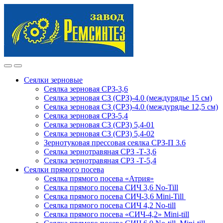
Skip
Skip
to
to
navigation
content
Сеялки зерновые
Сеялка зерновая СРЗ-3,6
Сеялка зерновая СЗ (СРЗ)-4.0 (междурядье 15 см)
Сеялка зерновая СЗ (СРЗ)-4.0 (междурядье 12,5 см)
Сеялка зерновая СРЗ-5,4
Сеялка зерновая СЗ (СРЗ) 5,4-01
Сеялка зерновая СЗ (СРЗ) 5,4-02
Зернотуковая прессовая сеялка СРЗ-П 3.6
Сеялка зернотравяная СРЗ -Т-3,6
Сеялка зернотравяная СРЗ -Т-5,4
Сеялки прямого посева
Сеялка прямого посева «Атрия»
Сеялка прямого посева СИЧ 3,6 No-Till
Сеялка прямого посева СИЧ-3,6 Mini-Till
Сеялка прямого посева СИЧ 4,2 No-till
Сеялка прямого посева «СИЧ-4,2» Mini-till