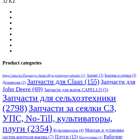
32 KZ
Product categories
Бороны и сцепки
(3)
Акции!
(2)
https://satu.kz/Zapasnye-chasti-dlya-pritsepnoj-tehniki
(1)
Запчасти для Claas
(155)
Запчасти для
Дезинвазия
(2)
John Deere
(69)
Запчасти для жаток CAPELLO
(5)
Запчасти для сельхозтехники
(2798)
Запчасти за сеялки СЗ,
УПС, No-Till, культиваторы,
плуги
(2354)
Монтаж и установка
Культиваторы
(4)
Рабочие
Плуги
(15)
систем контроля высева
(7)
Погрузчики
(1)