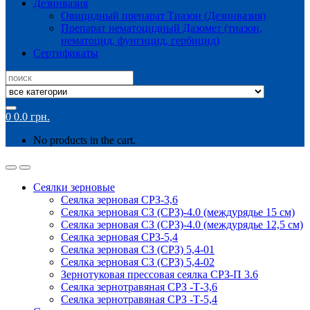
Дезинвазия
Овицидный препарат Тиазон (Дезинвазия)
Препарат нематоцидный Дазомет (тиазон,
нематоцид, фунгицид, гербицид)
Сертификаты
Search
for:
0
0.0
грн.
No products in the cart.
Сеялки зерновые
Сеялка зерновая СРЗ-3,6
Сеялка зерновая СЗ (СРЗ)-4.0 (междурядье 15 см)
Сеялка зерновая СЗ (СРЗ)-4.0 (междурядье 12,5 см)
Сеялка зерновая СРЗ-5,4
Сеялка зерновая СЗ (СРЗ) 5,4-01
Сеялка зерновая СЗ (СРЗ) 5,4-02
Зернотуковая прессовая сеялка СРЗ-П 3.6
Сеялка зернотравяная СРЗ -Т-3,6
Сеялка зернотравяная СРЗ -Т-5,4