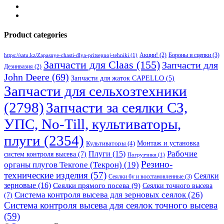
Product categories
Бороны и сцепки
(3)
Акции!
(2)
https://satu.kz/Zapasnye-chasti-dlya-pritsepnoj-tehniki
(1)
Запчасти для Claas
(155)
Запчасти для
Дезинвазия
(2)
John Deere
(69)
Запчасти для жаток CAPELLO
(5)
Запчасти для сельхозтехники
(2798)
Запчасти за сеялки СЗ,
УПС, No-Till, культиваторы,
плуги
(2354)
Монтаж и установка
Культиваторы
(4)
Рабочие
Плуги
(15)
систем контроля высева
(7)
Погрузчики
(1)
Резино-
органы плугов Текrоne (Текрон)
(19)
технические изделия
(57)
Сеялки
Сеялки бу и восстановленные
(3)
зерновые
(16)
Сеялки прямого посева
(9)
Сеялки точного высева
Система контроля высева для зерновых сеялок
(26)
(7)
Система контроля высева для сеялок точного высева
(59)