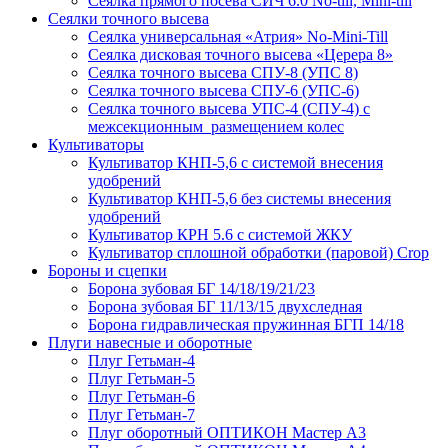
Сеялка прямого посева СИЧ 6.0 No-till, Mini-till
Сеялки точного высева
Сеялка универсальная «Атрия» No-Mini-Till
Сеялка дисковая точного высева «Церера 8»
Сеялка точного высева СПУ-8 (УПС 8)
Сеялка точного высева СПУ-6 (УПС-6)
Сеялка точного высева УПС-4 (СПУ-4) с
межсекционным размещением колес
Культиваторы
Культиватор КНП-5,6 с системой внесения
удобрений
Культиватор КНП-5,6 без системы внесения
удобрений
Культиватор КРН 5.6 с системой ЖКУ
Культиватор сплошной обработки (паровой) Crop
Бороны и сцепки
Борона зубовая БГ 14/18/19/21/23
Борона зубовая БГ 11/13/15 двухследная
Борона гидравлическая пружинная БГП 14/18
Плуги навесные и оборотные
Плуг Гетьман-4
Плуг Гетьман-5
Плуг Гетьман-6
Плуг Гетьман-7
Плуг оборотный ОПТИКОН Мастер А3