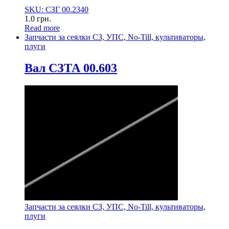
SKU: СЗГ 00.2340
1.0
грн.
Read more
Запчасти за сеялки СЗ, УПС, No-Till, культиваторы,
плуги
Вал СЗТА 00.603
Запчасти за сеялки СЗ, УПС, No-Till, культиваторы,
плуги