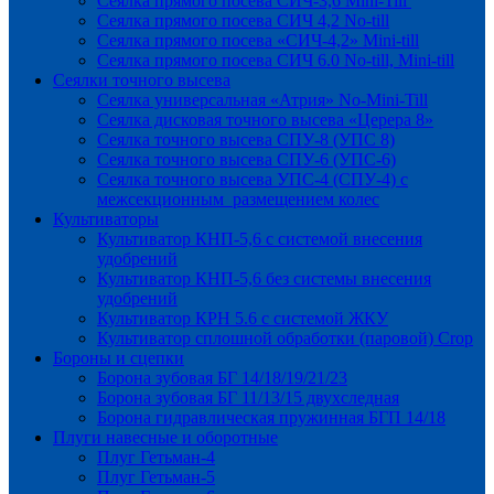
Сеялка прямого посева СИЧ-3,6 Mini-Till
Сеялка прямого посева СИЧ 4,2 No-till
Сеялка прямого посева «СИЧ-4,2» Mini-till
Сеялка прямого посева СИЧ 6.0 No-till, Mini-till
Сеялки точного высева
Сеялка универсальная «Атрия» No-Mini-Till
Сеялка дисковая точного высева «Церера 8»
Сеялка точного высева СПУ-8 (УПС 8)
Сеялка точного высева СПУ-6 (УПС-6)
Сеялка точного высева УПС-4 (СПУ-4) с
межсекционным размещением колес
Культиваторы
Культиватор КНП-5,6 с системой внесения
удобрений
Культиватор КНП-5,6 без системы внесения
удобрений
Культиватор КРН 5.6 с системой ЖКУ
Культиватор сплошной обработки (паровой) Crop
Бороны и сцепки
Борона зубовая БГ 14/18/19/21/23
Борона зубовая БГ 11/13/15 двухследная
Борона гидравлическая пружинная БГП 14/18
Плуги навесные и оборотные
Плуг Гетьман-4
Плуг Гетьман-5