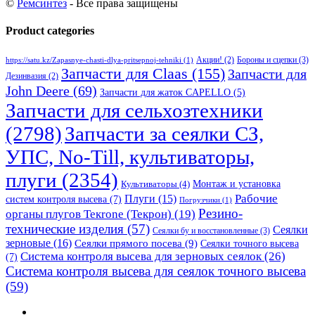
©
Ремсинтез
- Все права защищены
Product categories
Бороны и сцепки
(3)
Акции!
(2)
https://satu.kz/Zapasnye-chasti-dlya-pritsepnoj-tehniki
(1)
Запчасти для Claas
(155)
Запчасти для
Дезинвазия
(2)
John Deere
(69)
Запчасти для жаток CAPELLO
(5)
Запчасти для сельхозтехники
(2798)
Запчасти за сеялки СЗ,
УПС, No-Till, культиваторы,
плуги
(2354)
Монтаж и установка
Культиваторы
(4)
Рабочие
Плуги
(15)
систем контроля высева
(7)
Погрузчики
(1)
Резино-
органы плугов Текrоne (Текрон)
(19)
технические изделия
(57)
Сеялки
Сеялки бу и восстановленные
(3)
зерновые
(16)
Сеялки прямого посева
(9)
Сеялки точного высева
Система контроля высева для зерновых сеялок
(26)
(7)
Система контроля высева для сеялок точного высева
(59)