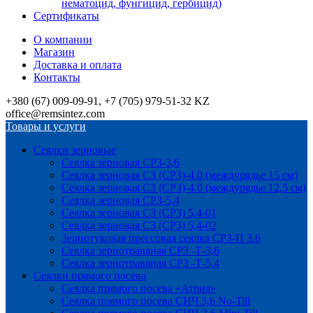
нематоцид, фунгицид, гербицид)
Сертификаты
О компании
Магазин
Доставка и оплата
Контакты
+380 (67) 009-09-91, +7 (705) 979-51-32 KZ
office@remsintez.com
Товары и услуги
Сеялки зерновые
Сеялка зерновая СРЗ-3,6
Сеялка зерновая СЗ (СРЗ)-4.0 (междурядье 15 см)
Сеялка зерновая СЗ (СРЗ)-4.0 (междурядье 12,5 см)
Сеялка зерновая СРЗ-5,4
Сеялка зерновая СЗ (СРЗ) 5,4-01
Сеялка зерновая СЗ (СРЗ) 5,4-02
Зернотуковая прессовая сеялка СРЗ-П 3.6
Сеялка зернотравяная СРЗ -Т-3,6
Сеялка зернотравяная СРЗ -Т-5,4
Сеялки прямого посева
Сеялка прямого посева «Атрия»
Сеялка прямого посева СИЧ 3,6 No-Till