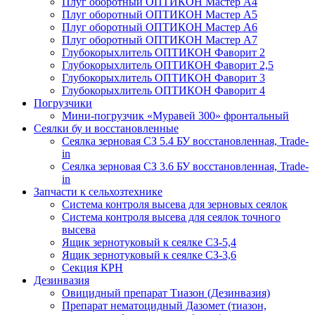
Плуг оборотный ОПТИКОН Мастер А4
Плуг оборотный ОПТИКОН Мастер А5
Плуг оборотный ОПТИКОН Мастер А6
Плуг оборотный ОПТИКОН Мастер А7
Глубокорыхлитель ОПТИКОН Фаворит 2
Глубокорыхлитель ОПТИКОН Фаворит 2,5
Глубокорыхлитель ОПТИКОН Фаворит 3
Глубокорыхлитель ОПТИКОН Фаворит 4
Погрузчики
Мини-погрузчик «Муравей 300» фронтальный
Сеялки бу и восстановленные
Сеялка зерновая СЗ 5.4 БУ восстановленная, Trade-
in
Сеялка зерновая СЗ 3.6 БУ восстановленная, Trade-
in
Запчасти к сельхозтехнике
Система контроля высева для зерновых сеялок
Система контроля высева для сеялок точного
высева
Ящик зернотуковый к сеялке СЗ-5,4
Ящик зернотуковый к сеялке СЗ-3,6
Секция КРН
Дезинвазия
Овицидный препарат Тиазон (Дезинвазия)
Препарат нематоцидный Дазомет (тиазон,