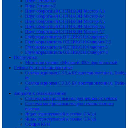
Плуг Гетьман-6
Плуг Гетьман-7
Плуг оборотный ОПТИКОН Мастер А3
Плуг оборотный ОПТИКОН Мастер А4
Плуг оборотный ОПТИКОН Мастер А5
Плуг оборотный ОПТИКОН Мастер А6
Плуг оборотный ОПТИКОН Мастер А7
Глубокорыхлитель ОПТИКОН Фаворит 2
Глубокорыхлитель ОПТИКОН Фаворит 2,5
Глубокорыхлитель ОПТИКОН Фаворит 3
Глубокорыхлитель ОПТИКОН Фаворит 4
Погрузчики
Мини-погрузчик «Муравей 300» фронтальный
Сеялки бу и восстановленные
Сеялка зерновая СЗ 5.4 БУ восстановленная, Trade-
in
Сеялка зерновая СЗ 3.6 БУ восстановленная, Trade-
in
Запчасти к сельхозтехнике
Система контроля высева для зерновых сеялок
Система контроля высева для сеялок точного
высева
Ящик зернотуковый к сеялке СЗ-5,4
Ящик зернотуковый к сеялке СЗ-3,6
Секция КРН