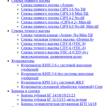
Сеялки прямого посева
Сеялка прямого посева «Атрия»
Сеялка прямого посева СИЧ 3,6 No-Till
Сеялка прямого посева СИЧ-3,6 Mini-Till
Сеялка прямого посева СИЧ 4,2 No-till
Сеялка прямого посева «СИЧ-4,2» Mini-till
Сеялка прямого посева СИЧ 6.0 No-till, Mini-till
Сеялки точного высева
Сеялка универсальная «Атрия» No-Mini-Till
Сеялка дисковая точного высева «Церера 8»
Сеялка точного высева СПУ-8 (УПС 8)
Сеялка точного высева СПУ-6 (УПС-6)
Сеялка точного высева УПС-4 (СПУ-4) с
межсекционным размещением колес
Культиваторы
Культиватор КНП-5,6 с системой внесения
удобрений
Культиватор КНП-5,6 без системы внесения
удобрений
Культиватор КРН 5.6 с системой ЖКУ
Культиватор сплошной обработки (паровой) Crop
Бороны и сцепки
Борона зубовая БГ 14/18/19/21/23
Борона зубовая БГ 11/13/15 двухследная
Борона гидравлическая пружинная БГП 14/18