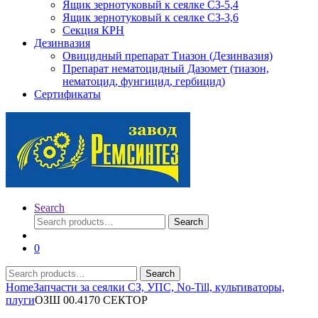
Ящик зернотуковый к сеялке СЗ-5,4
Ящик зернотуковый к сеялке СЗ-3,6
Секция КРН
Дезинвазия
Овицидный препарат Тиазон (Дезинвазия)
Препарат нематоцидный Дазомет (тиазон,
нематоцид, фунгицид, гербицид)
Сертификаты
Search
Search
Search
for:
0
Search
Search
for:
Home
Запчасти за сеялки СЗ, УПС, No-Till, культиваторы,
плуги
ОЗШ 00.4170 СЕКТОР