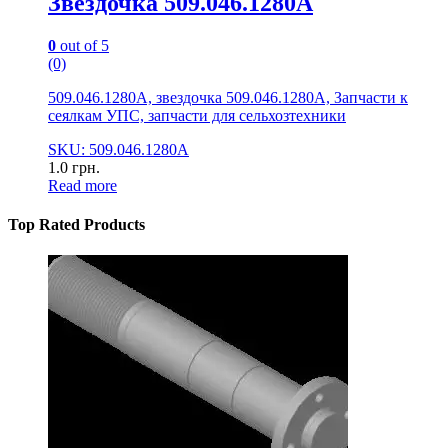
Звездочка 509.046.1280А
0
out of 5
(0)
509.046.1280А, звездочка 509.046.1280А, Запчасти к
сеялкам УПС, запчасти для сельхозтехники
SKU: 509.046.1280А
1.0
грн.
Read more
Top Rated Products