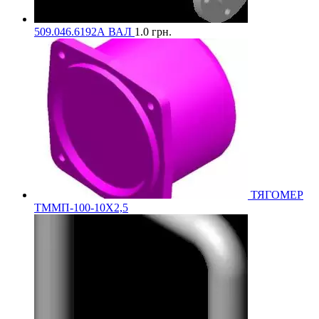
509.046.6192А ВАЛ
1.0
грн.
ТЯГОМЕР
ТММП-100-10Х2,5