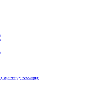
n
n
а
д, фунгицид, гербицид)