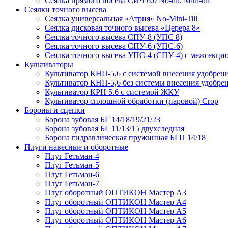
Сеялка прямого посева СИЧ 6.0 No-till, Mini-till
Сеялки точного высева
Сеялка универсальная «Атрия» No-Mini-Till
Сеялка дисковая точного высева «Церера 8»
Сеялка точного высева СПУ-8 (УПС 8)
Сеялка точного высева СПУ-6 (УПС-6)
Сеялка точного высева УПС-4 (СПУ-4) с межсекц
Культиваторы
Культиватор КНП-5,6 с системой внесения удобрен
Культиватор КНП-5,6 без системы внесения удобре
Культиватор КРН 5.6 с системой ЖКУ
Культиватор сплошной обработки (паровой) Crop
Бороны и сцепки
Борона зубовая БГ 14/18/19/21/23
Борона зубовая БГ 11/13/15 двухследная
Борона гидравлическая пружинная БГП 14/18
Плуги навесные и оборотные
Плуг Гетьман-4
Плуг Гетьман-5
Плуг Гетьман-6
Плуг Гетьман-7
Плуг оборотный ОПТИКОН Мастер А3
Плуг оборотный ОПТИКОН Мастер А4
Плуг оборотный ОПТИКОН Мастер А5
Плуг оборотный ОПТИКОН Мастер А6