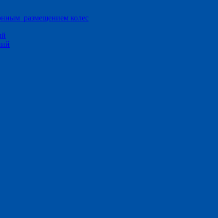
ионным размещением колес
ий
ний