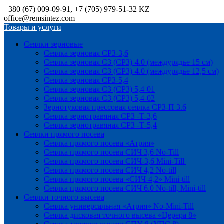
+380 (67) 009-09-91, +7 (705) 979-51-32 KZ
office@remsintez.com
Товары и услуги
Сеялки зерновые
Сеялка зерновая СРЗ-3,6
Сеялка зерновая СЗ (СРЗ)-4.0 (междурядье 15 см)
Сеялка зерновая СЗ (СРЗ)-4.0 (междурядье 12,5 см)
Сеялка зерновая СРЗ-5,4
Сеялка зерновая СЗ (СРЗ) 5,4-01
Сеялка зерновая СЗ (СРЗ) 5,4-02
Зернотуковая прессовая сеялка СРЗ-П 3.6
Сеялка зернотравяная СРЗ -Т-3,6
Сеялка зернотравяная СРЗ -Т-5,4
Сеялки прямого посева
Сеялка прямого посева «Атрия»
Сеялка прямого посева СИЧ 3,6 No-Till
Сеялка прямого посева СИЧ-3,6 Mini-Till
Сеялка прямого посева СИЧ 4,2 No-till
Сеялка прямого посева «СИЧ-4,2» Mini-till
Сеялка прямого посева СИЧ 6.0 No-till, Mini-till
Сеялки точного высева
Сеялка универсальная «Атрия» No-Mini-Till
Сеялка дисковая точного высева «Церера 8»