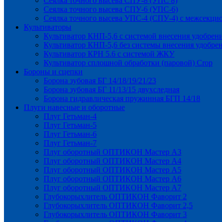
Сеялка точного высева СПУ-8 (УПС 8)
Сеялка точного высева СПУ-6 (УПС-6)
Сеялка точного высева УПС-4 (СПУ-4) с межсекц
Культиваторы
Культиватор КНП-5,6 с системой внесения удобрен
Культиватор КНП-5,6 без системы внесения удобре
Культиватор КРН 5.6 с системой ЖКУ
Культиватор сплошной обработки (паровой) Crop
Бороны и сцепки
Борона зубовая БГ 14/18/19/21/23
Борона зубовая БГ 11/13/15 двухследная
Борона гидравлическая пружинная БГП 14/18
Плуги навесные и оборотные
Плуг Гетьман-4
Плуг Гетьман-5
Плуг Гетьман-6
Плуг Гетьман-7
Плуг оборотный ОПТИКОН Мастер А3
Плуг оборотный ОПТИКОН Мастер А4
Плуг оборотный ОПТИКОН Мастер А5
Плуг оборотный ОПТИКОН Мастер А6
Плуг оборотный ОПТИКОН Мастер А7
Глубокорыхлитель ОПТИКОН Фаворит 2
Глубокорыхлитель ОПТИКОН Фаворит 2,5
Глубокорыхлитель ОПТИКОН Фаворит 3