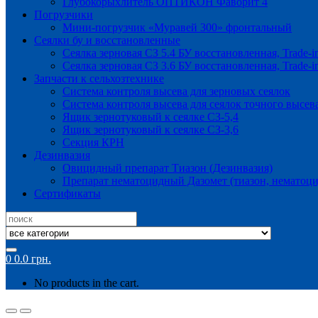
Глубокорыхлитель ОПТИКОН Фаворит 4
Погрузчики
Мини-погрузчик «Муравей 300» фронтальный
Сеялки бу и восстановленные
Сеялка зерновая СЗ 5.4 БУ восстановленная, Trade-i
Сеялка зерновая СЗ 3.6 БУ восстановленная, Trade-i
Запчасти к сельхозтехнике
Система контроля высева для зерновых сеялок
Система контроля высева для сеялок точного высев
Ящик зернотуковый к сеялке СЗ-5,4
Ящик зернотуковый к сеялке СЗ-3,6
Секция КРН
Дезинвазия
Овицидный препарат Тиазон (Дезинвазия)
Препарат нематоцидный Дазомет (тиазон, нематоци
Сертификаты
Search
for:
0
0.0
грн.
No products in the cart.