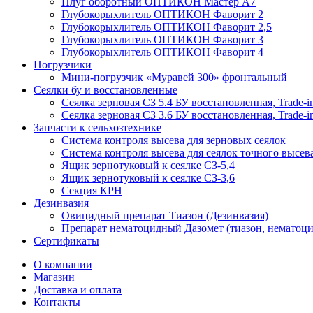
Плуг оборотный ОПТИКОН Мастер А7
Глубокорыхлитель ОПТИКОН Фаворит 2
Глубокорыхлитель ОПТИКОН Фаворит 2,5
Глубокорыхлитель ОПТИКОН Фаворит 3
Глубокорыхлитель ОПТИКОН Фаворит 4
Погрузчики
Мини-погрузчик «Муравей 300» фронтальный
Сеялки бу и восстановленные
Сеялка зерновая СЗ 5.4 БУ восстановленная, Trade-i
Сеялка зерновая СЗ 3.6 БУ восстановленная, Trade-i
Запчасти к сельхозтехнике
Система контроля высева для зерновых сеялок
Система контроля высева для сеялок точного высев
Ящик зернотуковый к сеялке СЗ-5,4
Ящик зернотуковый к сеялке СЗ-3,6
Секция КРН
Дезинвазия
Овицидный препарат Тиазон (Дезинвазия)
Препарат нематоцидный Дазомет (тиазон, нематоци
Сертификаты
О компании
Магазин
Доставка и оплата
Контакты