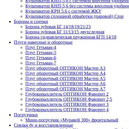
Культиватор КНП-5,6 с системой внесения удобрен
Культиватор КНП-5,6 без системы внесения удобре
Культиватор КРН 5.6 с системой ЖКУ
Культиватор сплошной обработки (паровой) Crop
Бороны и сцепки
Борона зубовая БГ 14/18/19/21/23
Борона зубовая БГ 11/13/15 двухследная
Борона гидравлическая пружинная БГП 14/18
Плуги навесные и оборотные
Плуг Гетьман-4
Плуг Гетьман-5
Плуг Гетьман-6
Плуг Гетьман-7
Плуг оборотный ОПТИКОН Мастер А3
Плуг оборотный ОПТИКОН Мастер А4
Плуг оборотный ОПТИКОН Мастер А5
Плуг оборотный ОПТИКОН Мастер А6
Плуг оборотный ОПТИКОН Мастер А7
Глубокорыхлитель ОПТИКОН Фаворит 2
Глубокорыхлитель ОПТИКОН Фаворит 2,5
Глубокорыхлитель ОПТИКОН Фаворит 3
Глубокорыхлитель ОПТИКОН Фаворит 4
Погрузчики
Мини-погрузчик «Муравей 300» фронтальный
Сеялки бу и восстановленные