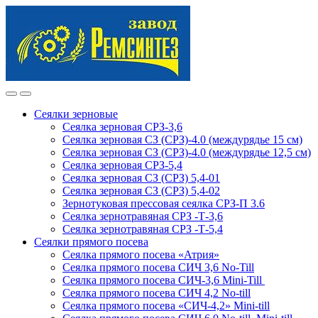
Skip
Skip
to
to
navigation
content
Сеялки зерновые
Сеялка зерновая СРЗ-3,6
Сеялка зерновая СЗ (СРЗ)-4.0 (междурядье 15 см)
Сеялка зерновая СЗ (СРЗ)-4.0 (междурядье 12,5 см)
Сеялка зерновая СРЗ-5,4
Сеялка зерновая СЗ (СРЗ) 5,4-01
Сеялка зерновая СЗ (СРЗ) 5,4-02
Зернотуковая прессовая сеялка СРЗ-П 3.6
Сеялка зернотравяная СРЗ -Т-3,6
Сеялка зернотравяная СРЗ -Т-5,4
Сеялки прямого посева
Сеялка прямого посева «Атрия»
Сеялка прямого посева СИЧ 3,6 No-Till
Сеялка прямого посева СИЧ-3,6 Mini-Till
Сеялка прямого посева СИЧ 4,2 No-till
Сеялка прямого посева «СИЧ-4,2» Mini-till