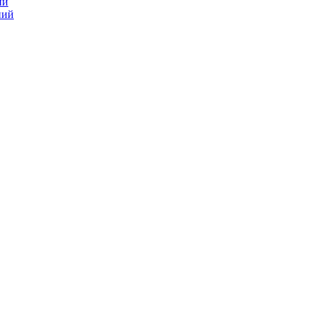
ий
ний