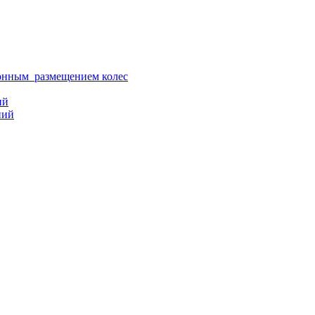
ионным размещением колес
ий
ний