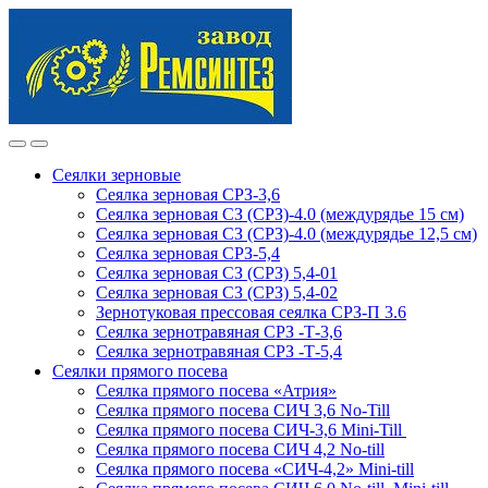
Skip
Skip
to
to
navigation
content
Сеялки зерновые
Сеялка зерновая СРЗ-3,6
Сеялка зерновая СЗ (СРЗ)-4.0 (междурядье 15 см)
Сеялка зерновая СЗ (СРЗ)-4.0 (междурядье 12,5 см)
Сеялка зерновая СРЗ-5,4
Сеялка зерновая СЗ (СРЗ) 5,4-01
Сеялка зерновая СЗ (СРЗ) 5,4-02
Зернотуковая прессовая сеялка СРЗ-П 3.6
Сеялка зернотравяная СРЗ -Т-3,6
Сеялка зернотравяная СРЗ -Т-5,4
Сеялки прямого посева
Сеялка прямого посева «Атрия»
Сеялка прямого посева СИЧ 3,6 No-Till
Сеялка прямого посева СИЧ-3,6 Mini-Till
Сеялка прямого посева СИЧ 4,2 No-till
Сеялка прямого посева «СИЧ-4,2» Mini-till