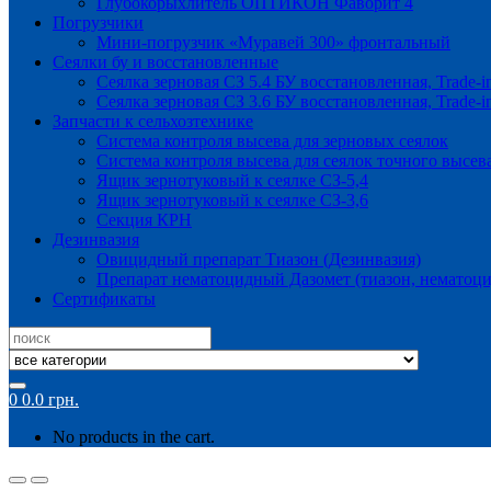
Глубокорыхлитель ОПТИКОН Фаворит 4
Погрузчики
Мини-погрузчик «Муравей 300» фронтальный
Сеялки бу и восстановленные
Сеялка зерновая СЗ 5.4 БУ восстановленная, Trade-i
Сеялка зерновая СЗ 3.6 БУ восстановленная, Trade-i
Запчасти к сельхозтехнике
Система контроля высева для зерновых сеялок
Система контроля высева для сеялок точного высев
Ящик зернотуковый к сеялке СЗ-5,4
Ящик зернотуковый к сеялке СЗ-3,6
Секция КРН
Дезинвазия
Овицидный препарат Тиазон (Дезинвазия)
Препарат нематоцидный Дазомет (тиазон, нематоци
Сертификаты
Search
for:
0
0.0
грн.
No products in the cart.