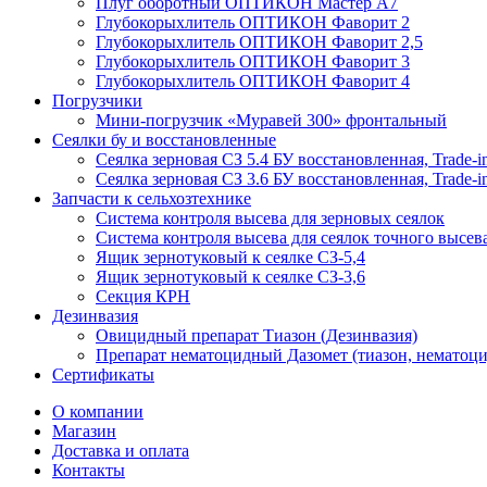
Плуг оборотный ОПТИКОН Мастер А7
Глубокорыхлитель ОПТИКОН Фаворит 2
Глубокорыхлитель ОПТИКОН Фаворит 2,5
Глубокорыхлитель ОПТИКОН Фаворит 3
Глубокорыхлитель ОПТИКОН Фаворит 4
Погрузчики
Мини-погрузчик «Муравей 300» фронтальный
Сеялки бу и восстановленные
Сеялка зерновая СЗ 5.4 БУ восстановленная, Trade-i
Сеялка зерновая СЗ 3.6 БУ восстановленная, Trade-i
Запчасти к сельхозтехнике
Система контроля высева для зерновых сеялок
Система контроля высева для сеялок точного высев
Ящик зернотуковый к сеялке СЗ-5,4
Ящик зернотуковый к сеялке СЗ-3,6
Секция КРН
Дезинвазия
Овицидный препарат Тиазон (Дезинвазия)
Препарат нематоцидный Дазомет (тиазон, нематоци
Сертификаты
О компании
Магазин
Доставка и оплата
Контакты