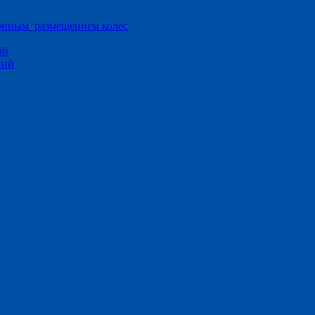
ионным размещением колес
ий
ний