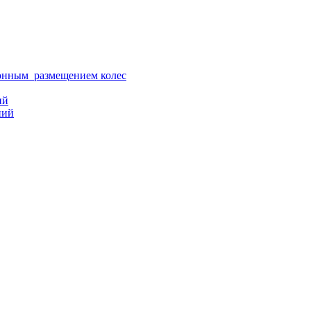
ионным размещением колес
ий
ний