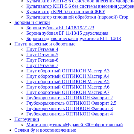
Культиватор КНП-5,6 с системой внесения удобрен
Культиватор КНП-5,6 без системы внесения удобре
Культиватор КРН 5.6 с системой ЖКУ
Культиватор сплошной обработки (паровой) Crop
Бороны и сцепки
Борона зубовая БГ 14/18/19/21/23
Борона зубовая БГ 11/13/15 двухследная
Борона гидравлическая пружинная БГП 14/18
Плуги навесные и оборотные
Плуг Гетьман-4
Плуг Гетьман-5
Плуг Гетьман-6
Плуг Гетьман-7
Плуг оборотный ОПТИКОН Мастер А3
Плуг оборотный ОПТИКОН Мастер А4
Плуг оборотный ОПТИКОН Мастер А5
Плуг оборотный ОПТИКОН Мастер А6
Плуг оборотный ОПТИКОН Мастер А7
Глубокорыхлитель ОПТИКОН Фаворит 2
Глубокорыхлитель ОПТИКОН Фаворит 2,5
Глубокорыхлитель ОПТИКОН Фаворит 3
Глубокорыхлитель ОПТИКОН Фаворит 4
Погрузчики
Мини-погрузчик «Муравей 300» фронтальный
Сеялки бу и восстановленные