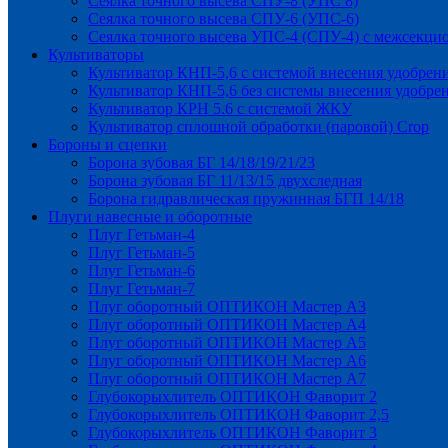
Сеялка точного высева СПУ-8 (УПС 8)
Сеялка точного высева СПУ-6 (УПС-6)
Сеялка точного высева УПС-4 (СПУ-4) с межсекц
Культиваторы
Культиватор КНП-5,6 с системой внесения удобрен
Культиватор КНП-5,6 без системы внесения удобре
Культиватор КРН 5.6 с системой ЖКУ
Культиватор сплошной обработки (паровой) Crop
Бороны и сцепки
Борона зубовая БГ 14/18/19/21/23
Борона зубовая БГ 11/13/15 двухследная
Борона гидравлическая пружинная БГП 14/18
Плуги навесные и оборотные
Плуг Гетьман-4
Плуг Гетьман-5
Плуг Гетьман-6
Плуг Гетьман-7
Плуг оборотный ОПТИКОН Мастер А3
Плуг оборотный ОПТИКОН Мастер А4
Плуг оборотный ОПТИКОН Мастер А5
Плуг оборотный ОПТИКОН Мастер А6
Плуг оборотный ОПТИКОН Мастер А7
Глубокорыхлитель ОПТИКОН Фаворит 2
Глубокорыхлитель ОПТИКОН Фаворит 2,5
Глубокорыхлитель ОПТИКОН Фаворит 3