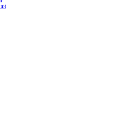
ий
ний