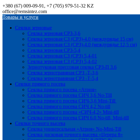
+380 (67) 009-09-91, +7 (705) 979-51-32 KZ
office@remsintez.com
Товары и услуги
Сеялки зерновые
Сеялка зерновая СРЗ-3,6
Сеялка зерновая СЗ (СРЗ)-4.0 (междурядье 15 см)
Сеялка зерновая СЗ (СРЗ)-4.0 (междурядье 12,5 см)
Сеялка зерновая СРЗ-5,4
Сеялка зерновая СЗ (СРЗ) 5,4-01
Сеялка зерновая СЗ (СРЗ) 5,4-02
Зернотуковая прессовая сеялка СРЗ-П 3.6
Сеялка зернотравяная СРЗ -Т-3,6
Сеялка зернотравяная СРЗ -Т-5,4
Сеялки прямого посева
Сеялка прямого посева «Атрия»
Сеялка прямого посева СИЧ 3,6 No-Till
Сеялка прямого посева СИЧ-3,6 Mini-Till
Сеялка прямого посева СИЧ 4,2 No-till
Сеялка прямого посева «СИЧ-4,2» Mini-till
Сеялка прямого посева СИЧ 6.0 No-till, Mini-till
Сеялки точного высева
Сеялка универсальная «Атрия» No-Mini-Till
Сеялка дисковая точного высева «Церера 8»