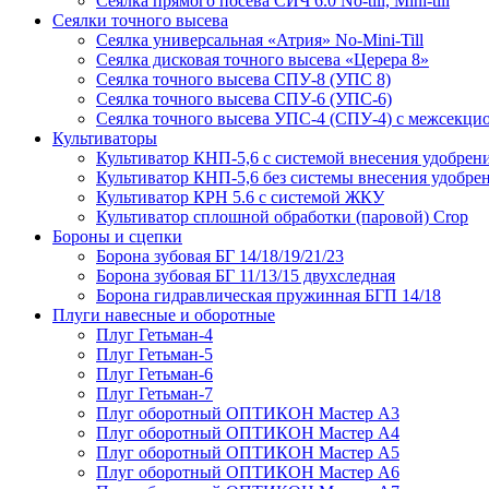
Сеялка прямого посева СИЧ 6.0 No-till, Mini-till
Сеялки точного высева
Сеялка универсальная «Атрия» No-Mini-Till
Сеялка дисковая точного высева «Церера 8»
Сеялка точного высева СПУ-8 (УПС 8)
Сеялка точного высева СПУ-6 (УПС-6)
Сеялка точного высева УПС-4 (СПУ-4) с межсекц
Культиваторы
Культиватор КНП-5,6 с системой внесения удобрен
Культиватор КНП-5,6 без системы внесения удобре
Культиватор КРН 5.6 с системой ЖКУ
Культиватор сплошной обработки (паровой) Crop
Бороны и сцепки
Борона зубовая БГ 14/18/19/21/23
Борона зубовая БГ 11/13/15 двухследная
Борона гидравлическая пружинная БГП 14/18
Плуги навесные и оборотные
Плуг Гетьман-4
Плуг Гетьман-5
Плуг Гетьман-6
Плуг Гетьман-7
Плуг оборотный ОПТИКОН Мастер А3
Плуг оборотный ОПТИКОН Мастер А4
Плуг оборотный ОПТИКОН Мастер А5
Плуг оборотный ОПТИКОН Мастер А6