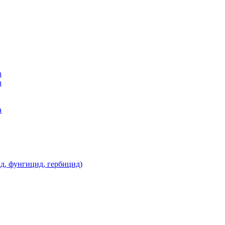
n
n
а
д, фунгицид, гербицид)