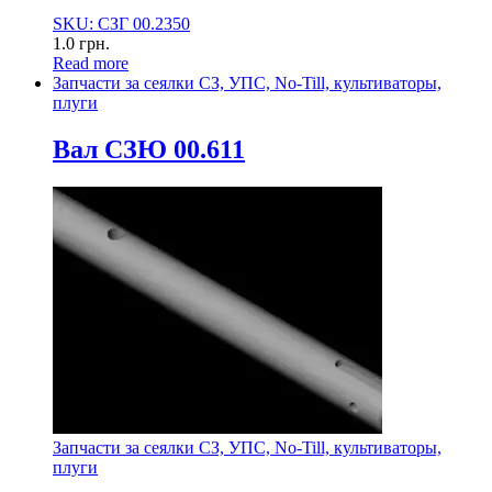
SKU: СЗГ 00.2350
1.0
грн.
Read more
Запчасти за сеялки СЗ, УПС, No-Till, культиваторы,
плуги
Вал СЗЮ 00.611
Запчасти за сеялки СЗ, УПС, No-Till, культиваторы,
плуги