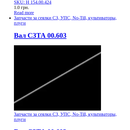
SKU: Н 154.00.424
1.0
грн.
Read more
Запчасти за сеялки СЗ, УПС, No-Till, культиваторы,
плуги
Вал СЗТА 00.603
Запчасти за сеялки СЗ, УПС, No-Till, культиваторы,
плуги