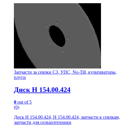
Запчасти за сеялки СЗ, УПС, No-Till, культиваторы,
плуги
Диск Н 154.00.424
0
out of 5
(0)
Диск Н 154.00.424, Н 154.00.424, запчасти к сеялкам,
запчасти для сельхозтехники