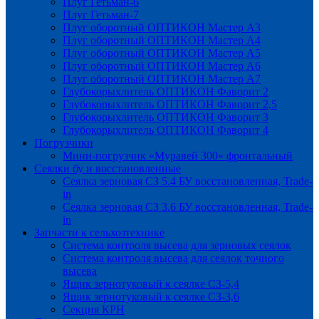
Плуг Гетьман-6
Плуг Гетьман-7
Плуг оборотный ОПТИКОН Мастер А3
Плуг оборотный ОПТИКОН Мастер А4
Плуг оборотный ОПТИКОН Мастер А5
Плуг оборотный ОПТИКОН Мастер А6
Плуг оборотный ОПТИКОН Мастер А7
Глубокорыхлитель ОПТИКОН Фаворит 2
Глубокорыхлитель ОПТИКОН Фаворит 2,5
Глубокорыхлитель ОПТИКОН Фаворит 3
Глубокорыхлитель ОПТИКОН Фаворит 4
Погрузчики
Мини-погрузчик «Муравей 300» фронтальный
Сеялки бу и восстановленные
Сеялка зерновая СЗ 5.4 БУ восстановленная, Trade-
in
Сеялка зерновая СЗ 3.6 БУ восстановленная, Trade-
in
Запчасти к сельхозтехнике
Система контроля высева для зерновых сеялок
Система контроля высева для сеялок точного
высева
Ящик зернотуковый к сеялке СЗ-5,4
Ящик зернотуковый к сеялке СЗ-3,6
Секция КРН