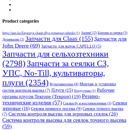
Product categories
Бороны и сцепки
(3)
Акции!
(2)
https://satu.kz/Zapasnye-chasti-dlya-pritsepnoj-tehniki
(1)
Запчасти для Claas
(155)
Запчасти для
Дезинвазия
(2)
John Deere
(69)
Запчасти для жаток CAPELLO
(5)
Запчасти для сельхозтехники
(2798)
Запчасти за сеялки СЗ,
УПС, No-Till, культиваторы,
плуги
(2354)
Монтаж и установка
Культиваторы
(4)
Рабочие
Плуги
(15)
систем контроля высева
(7)
Погрузчики
(1)
Резино-
органы плугов Текrоne (Текрон)
(19)
технические изделия
(57)
Сеялки
Сеялки бу и восстановленные
(3)
зерновые
(16)
Сеялки прямого посева
(9)
Сеялки точного высева
Система контроля высева для зерновых сеялок
(26)
(7)
Система контроля высева для сеялок точного высева
(59)