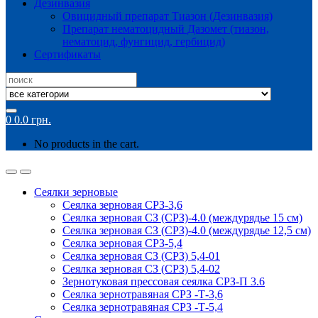
Дезинвазия
Овицидный препарат Тиазон (Дезинвазия)
Препарат нематоцидный Дазомет (тиазон,
нематоцид, фунгицид, гербицид)
Сертификаты
Search
for:
0
0.0
грн.
No products in the cart.
Сеялки зерновые
Сеялка зерновая СРЗ-3,6
Сеялка зерновая СЗ (СРЗ)-4.0 (междурядье 15 см)
Сеялка зерновая СЗ (СРЗ)-4.0 (междурядье 12,5 см)
Сеялка зерновая СРЗ-5,4
Сеялка зерновая СЗ (СРЗ) 5,4-01
Сеялка зерновая СЗ (СРЗ) 5,4-02
Зернотуковая прессовая сеялка СРЗ-П 3.6
Сеялка зернотравяная СРЗ -Т-3,6
Сеялка зернотравяная СРЗ -Т-5,4