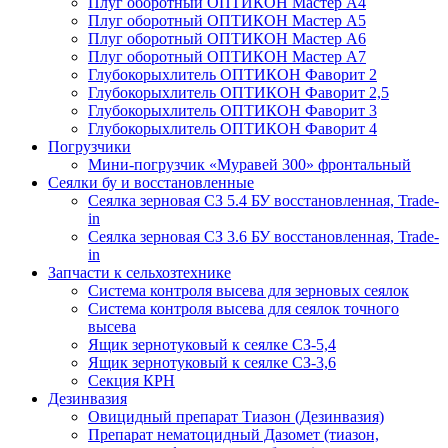
Плуг оборотный ОПТИКОН Мастер А4
Плуг оборотный ОПТИКОН Мастер А5
Плуг оборотный ОПТИКОН Мастер А6
Плуг оборотный ОПТИКОН Мастер А7
Глубокорыхлитель ОПТИКОН Фаворит 2
Глубокорыхлитель ОПТИКОН Фаворит 2,5
Глубокорыхлитель ОПТИКОН Фаворит 3
Глубокорыхлитель ОПТИКОН Фаворит 4
Погрузчики
Мини-погрузчик «Муравей 300» фронтальный
Сеялки бу и восстановленные
Сеялка зерновая СЗ 5.4 БУ восстановленная, Trade-
in
Сеялка зерновая СЗ 3.6 БУ восстановленная, Trade-
in
Запчасти к сельхозтехнике
Система контроля высева для зерновых сеялок
Система контроля высева для сеялок точного
высева
Ящик зернотуковый к сеялке СЗ-5,4
Ящик зернотуковый к сеялке СЗ-3,6
Секция КРН
Дезинвазия
Овицидный препарат Тиазон (Дезинвазия)
Препарат нематоцидный Дазомет (тиазон,