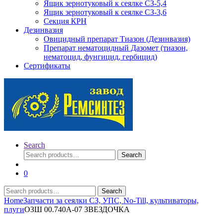
Ящик зернотуковый к сеялке СЗ-5,4
Ящик зернотуковый к сеялке СЗ-3,6
Секция КРН
Дезинвазия
Овицидный препарат Тиазон (Дезинвазия)
Препарат нематоцидный Дазомет (тиазон,
нематоцид, фунгицид, гербицид)
Сертификаты
Search
Search
Search
for:
0
Search
Search
for:
Home
Запчасти за сеялки СЗ, УПС, No-Till, культиваторы,
плуги
ОЗШ 00.740А-07 ЗВЕЗДОЧКА