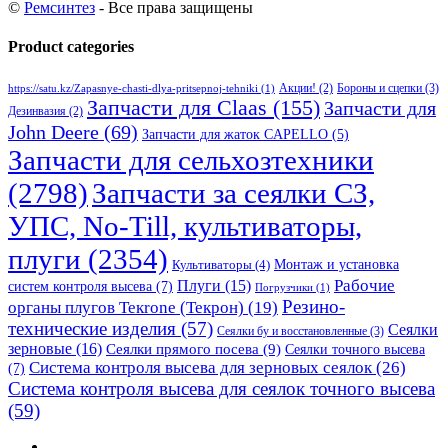
©
Ремсинтез
- Все права защищены
Product categories
Бороны и сцепки
(3)
Акции!
(2)
https://satu.kz/Zapasnye-chasti-dlya-pritsepnoj-tehniki
(1)
Запчасти для Claas
(155)
Запчасти для
Дезинвазия
(2)
John Deere
(69)
Запчасти для жаток CAPELLO
(5)
Запчасти для сельхозтехники
(2798)
Запчасти за сеялки СЗ,
УПС, No-Till, культиваторы,
плуги
(2354)
Монтаж и установка
Культиваторы
(4)
Рабочие
Плуги
(15)
систем контроля высева
(7)
Погрузчики
(1)
Резино-
органы плугов Текrоne (Текрон)
(19)
технические изделия
(57)
Сеялки
Сеялки бу и восстановленные
(3)
зерновые
(16)
Сеялки прямого посева
(9)
Сеялки точного высева
Система контроля высева для зерновых сеялок
(26)
(7)
Система контроля высева для сеялок точного высева
(59)