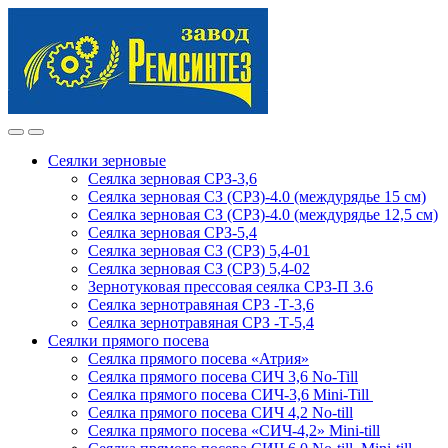
Skip
Skip
to
to
navigation
content
Сеялки зерновые
Сеялка зерновая СРЗ-3,6
Сеялка зерновая СЗ (СРЗ)-4.0 (междурядье 15 см)
Сеялка зерновая СЗ (СРЗ)-4.0 (междурядье 12,5 см)
Сеялка зерновая СРЗ-5,4
Сеялка зерновая СЗ (СРЗ) 5,4-01
Сеялка зерновая СЗ (СРЗ) 5,4-02
Зернотуковая прессовая сеялка СРЗ-П 3.6
Сеялка зернотравяная СРЗ -Т-3,6
Сеялка зернотравяная СРЗ -Т-5,4
Сеялки прямого посева
Сеялка прямого посева «Атрия»
Сеялка прямого посева СИЧ 3,6 No-Till
Сеялка прямого посева СИЧ-3,6 Mini-Till
Сеялка прямого посева СИЧ 4,2 No-till
Сеялка прямого посева «СИЧ-4,2» Mini-till