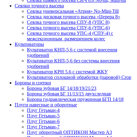
Сеялка прямого посева СИЧ 6.0 No-till, Mini-till
Сеялки точного высева
Сеялка универсальная «Атрия» No-Mini-Till
Сеялка дисковая точного высева «Церера 8»
Сеялка точного высева СПУ-8 (УПС 8)
Сеялка точного высева СПУ-6 (УПС-6)
Сеялка точного высева УПС-4 (СПУ-4) с
межсекционным размещением колес
Культиваторы
Культиватор КНП-5,6 с системой внесения
удобрений
Культиватор КНП-5,6 без системы внесения
удобрений
Культиватор КРН 5.6 с системой ЖКУ
Культиватор сплошной обработки (паровой) Crop
Бороны и сцепки
Борона зубовая БГ 14/18/19/21/23
Борона зубовая БГ 11/13/15 двухследная
Борона гидравлическая пружинная БГП 14/18
Плуги навесные и оборотные
Плуг Гетьман-4
Плуг Гетьман-5
Плуг Гетьман-6
Плуг Гетьман-7
Плуг оборотный ОПТИКОН Мастер А3