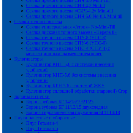
Сеялка прямого посева СИЧ-3,6 Mini-Till
Сеялка прямого посева СИЧ 4,2 No-till
Сеялка прямого посева «СИЧ-4,2» Mini-till
Сеялка прямого посева СИЧ 6.0 No-till, Mini-till
Сеялки точного высева
Сеялка универсальная «Атрия» No-Mini-Till
Сеялка дисковая точного высева «Церера 8»
Сеялка точного высева СПУ-8 (УПС 8)
Сеялка точного высева СПУ-6 (УПС-6)
Сеялка точного высева УПС-4 (СПУ-4) с
межсекционным размещением колес
Культиваторы
Культиватор КНП-5,6 с системой внесения
удобрений
Культиватор КНП-5,6 без системы внесения
удобрений
Культиватор КРН 5.6 с системой ЖКУ
Культиватор сплошной обработки (паровой) Crop
Бороны и сцепки
Борона зубовая БГ 14/18/19/21/23
Борона зубовая БГ 11/13/15 двухследная
Борона гидравлическая пружинная БГП 14/18
Плуги навесные и оборотные
Плуг Гетьман-4
Плуг Гетьман-5