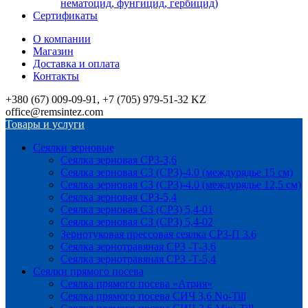
нематоцид, фунгицид, гербицид)
Сертификаты
О компании
Магазин
Доставка и оплата
Контакты
+380 (67) 009-09-91, +7 (705) 979-51-32 KZ
office@remsintez.com
Товары и услуги
Сеялки зерновые
Сеялка зерновая СРЗ-3,6
Сеялка зерновая СЗ (СРЗ)-4.0 (междурядье 15 см)
Сеялка зерновая СЗ (СРЗ)-4.0 (междурядье 12,5 см)
Сеялка зерновая СРЗ-5,4
Сеялка зерновая СЗ (СРЗ) 5,4-01
Сеялка зерновая СЗ (СРЗ) 5,4-02
Зернотуковая прессовая сеялка СРЗ-П 3.6
Сеялка зернотравяная СРЗ -Т-3,6
Сеялка зернотравяная СРЗ -Т-5,4
Сеялки прямого посева
Сеялка прямого посева «Атрия»
Сеялка прямого посева СИЧ 3,6 No-Till