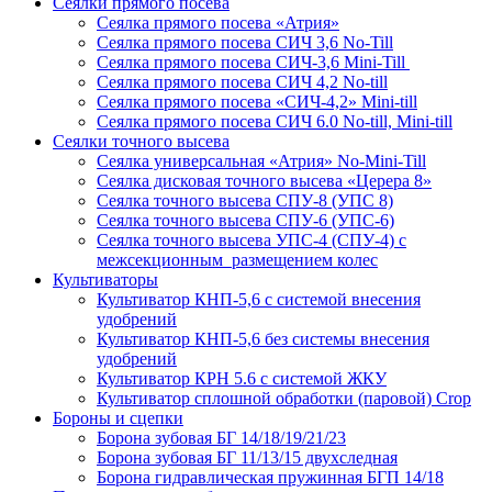
Сеялки прямого посева
Сеялка прямого посева «Атрия»
Сеялка прямого посева СИЧ 3,6 No-Till
Сеялка прямого посева СИЧ-3,6 Mini-Till
Сеялка прямого посева СИЧ 4,2 No-till
Сеялка прямого посева «СИЧ-4,2» Mini-till
Сеялка прямого посева СИЧ 6.0 No-till, Mini-till
Сеялки точного высева
Сеялка универсальная «Атрия» No-Mini-Till
Сеялка дисковая точного высева «Церера 8»
Сеялка точного высева СПУ-8 (УПС 8)
Сеялка точного высева СПУ-6 (УПС-6)
Сеялка точного высева УПС-4 (СПУ-4) с
межсекционным размещением колес
Культиваторы
Культиватор КНП-5,6 с системой внесения
удобрений
Культиватор КНП-5,6 без системы внесения
удобрений
Культиватор КРН 5.6 с системой ЖКУ
Культиватор сплошной обработки (паровой) Crop
Бороны и сцепки
Борона зубовая БГ 14/18/19/21/23
Борона зубовая БГ 11/13/15 двухследная
Борона гидравлическая пружинная БГП 14/18