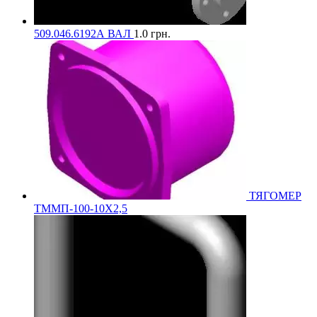
509.046.6192А ВАЛ
1.0
грн.
ТЯГОМЕР
ТММП-100-10Х2,5