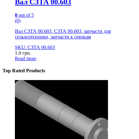
Вал СЗТА 00.603
0
out of 5
(0)
Вал СЗТА 00.603, СЗТА 00.603, запчасти для
сельхозтехники, запчасти к сеялкам
SKU: СЗТА 00.603
1.0
грн.
Read more
Top Rated Products