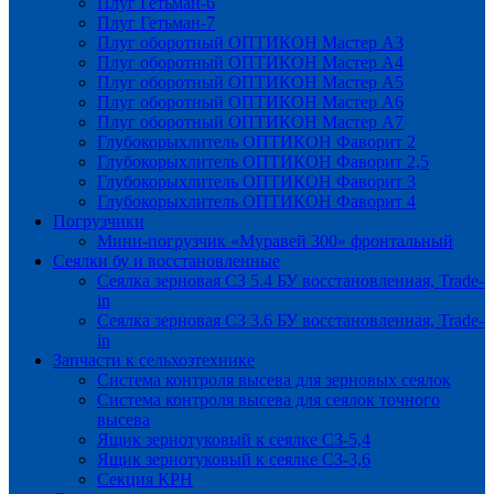
Плуг Гетьман-6
Плуг Гетьман-7
Плуг оборотный ОПТИКОН Мастер А3
Плуг оборотный ОПТИКОН Мастер А4
Плуг оборотный ОПТИКОН Мастер А5
Плуг оборотный ОПТИКОН Мастер А6
Плуг оборотный ОПТИКОН Мастер А7
Глубокорыхлитель ОПТИКОН Фаворит 2
Глубокорыхлитель ОПТИКОН Фаворит 2,5
Глубокорыхлитель ОПТИКОН Фаворит 3
Глубокорыхлитель ОПТИКОН Фаворит 4
Погрузчики
Мини-погрузчик «Муравей 300» фронтальный
Сеялки бу и восстановленные
Сеялка зерновая СЗ 5.4 БУ восстановленная, Trade-
in
Сеялка зерновая СЗ 3.6 БУ восстановленная, Trade-
in
Запчасти к сельхозтехнике
Система контроля высева для зерновых сеялок
Система контроля высева для сеялок точного
высева
Ящик зернотуковый к сеялке СЗ-5,4
Ящик зернотуковый к сеялке СЗ-3,6
Секция КРН