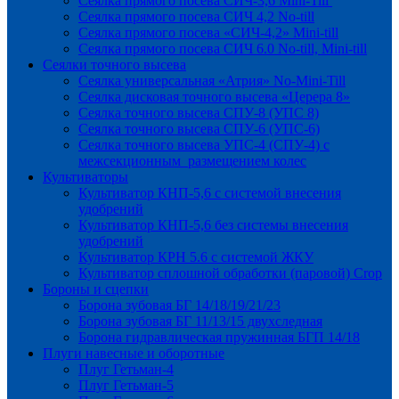
Сеялка прямого посева СИЧ-3,6 Mini-Till
Сеялка прямого посева СИЧ 4,2 No-till
Сеялка прямого посева «СИЧ-4,2» Mini-till
Сеялка прямого посева СИЧ 6.0 No-till, Mini-till
Сеялки точного высева
Сеялка универсальная «Атрия» No-Mini-Till
Сеялка дисковая точного высева «Церера 8»
Сеялка точного высева СПУ-8 (УПС 8)
Сеялка точного высева СПУ-6 (УПС-6)
Сеялка точного высева УПС-4 (СПУ-4) с
межсекционным размещением колес
Культиваторы
Культиватор КНП-5,6 с системой внесения
удобрений
Культиватор КНП-5,6 без системы внесения
удобрений
Культиватор КРН 5.6 с системой ЖКУ
Культиватор сплошной обработки (паровой) Crop
Бороны и сцепки
Борона зубовая БГ 14/18/19/21/23
Борона зубовая БГ 11/13/15 двухследная
Борона гидравлическая пружинная БГП 14/18
Плуги навесные и оборотные
Плуг Гетьман-4
Плуг Гетьман-5