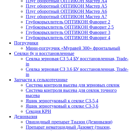
Плуг оборотный ОПТИКОН Мастер А4
Плуг оборотный ОПТИКОН Мастер А5
Плуг оборотный ОПТИКОН Мастер А6
Плуг оборотный ОПТИКОН Мастер А7
Глубокорыхлитель ОПТИКОН Фаворит 2
Глубокорыхлитель ОПТИКОН Фаворит 2,5
Глубокорыхлитель ОПТИКОН Фаворит 3
Глубокорыхлитель ОПТИКОН Фаворит 4
Погрузчики
Мини-погрузчик «Муравей 300» фронтальный
Сеялки бу и восстановленные
Сеялка зерновая СЗ 5.4 БУ восстановленная, Trade-
in
Сеялка зерновая СЗ 3.6 БУ восстановленная, Trade-
in
Запчасти к сельхозтехнике
Система контроля высева для зерновых сеялок
Система контроля высева для сеялок точного
высева
Ящик зернотуковый к сеялке СЗ-5,4
Ящик зернотуковый к сеялке СЗ-3,6
Секция КРН
Дезинвазия
Овицидный препарат Тиазон (Дезинвазия)
Препарат нематоцидный Дазомет (тиазон,