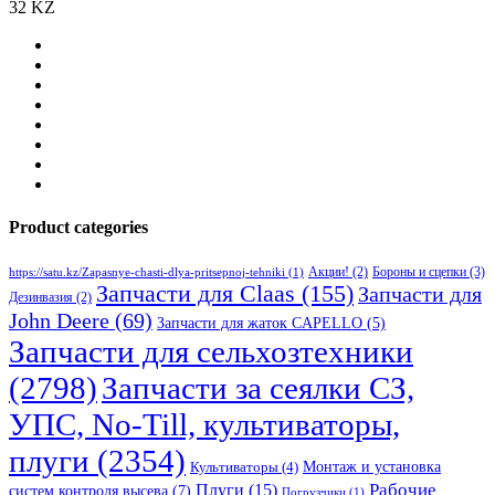
32 KZ
Product categories
Бороны и сцепки
(3)
Акции!
(2)
https://satu.kz/Zapasnye-chasti-dlya-pritsepnoj-tehniki
(1)
Запчасти для Claas
(155)
Запчасти для
Дезинвазия
(2)
John Deere
(69)
Запчасти для жаток CAPELLO
(5)
Запчасти для сельхозтехники
(2798)
Запчасти за сеялки СЗ,
УПС, No-Till, культиваторы,
плуги
(2354)
Монтаж и установка
Культиваторы
(4)
Рабочие
Плуги
(15)
систем контроля высева
(7)
Погрузчики
(1)