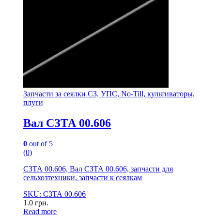
Запчасти за сеялки СЗ, УПС, No-Till, культиваторы,
плуги
Вал СЗТА 00.606
0
out of 5
(0)
СЗТА 00.606, Вал СЗТА 00.606, запчасти для
сельхозтехники, запчасти к сеялкам
SKU: СЗТА 00.606
1.0
грн.
Read more