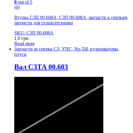
0
out of 5
(0)
Втулка СЗП 00.608А, СЗП 00.608А, запчасти к сеялкам,
запчасти для сельхозтехники
SKU: СЗП 00.608А
1.0
грн.
Read more
Запчасти за сеялки СЗ, УПС, No-Till, культиваторы,
плуги
Вал СЗТА 00.603