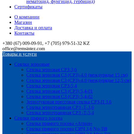
нематоцид, фунгицид, гербицид)
Сертификаты
О компании
Магазин
Доставка и оплата
Контакты
+380 (67) 009-09-91, +7 (705) 979-51-32 KZ
office@remsintez.com
Товары и услуги
Сеялки зерновые
Сеялка зерновая СРЗ-3,6
Сеялка зерновая СЗ (СРЗ)-4.0 (междурядье 15 см)
Сеялка зерновая СЗ (СРЗ)-4.0 (междурядье 12,5 см)
Сеялка зерновая СРЗ-5,4
Сеялка зерновая СЗ (СРЗ) 5,4-01
Сеялка зерновая СЗ (СРЗ) 5,4-02
Зернотуковая прессовая сеялка СРЗ-П 3.6
Сеялка зернотравяная СРЗ -Т-3,6
Сеялка зернотравяная СРЗ -Т-5,4
Сеялки прямого посева
Сеялка прямого посева «Атрия»
Сеялка прямого посева СИЧ 3,6 No-Till