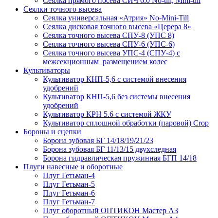
Сеялка прямого посева СИЧ 6.0 No-till, Mini-till
Сеялки точного высева
Сеялка универсальная «Атрия» No-Mini-Till
Сеялка дисковая точного высева «Церера 8»
Сеялка точного высева СПУ-8 (УПС 8)
Сеялка точного высева СПУ-6 (УПС-6)
Сеялка точного высева УПС-4 (СПУ-4) с
межсекционным размещением колес
Культиваторы
Культиватор КНП-5,6 с системой внесения
удобрений
Культиватор КНП-5,6 без системы внесения
удобрений
Культиватор КРН 5.6 с системой ЖКУ
Культиватор сплошной обработки (паровой) Crop
Бороны и сцепки
Борона зубовая БГ 14/18/19/21/23
Борона зубовая БГ 11/13/15 двухследная
Борона гидравлическая пружинная БГП 14/18
Плуги навесные и оборотные
Плуг Гетьман-4
Плуг Гетьман-5
Плуг Гетьман-6
Плуг Гетьман-7
Плуг оборотный ОПТИКОН Мастер А3