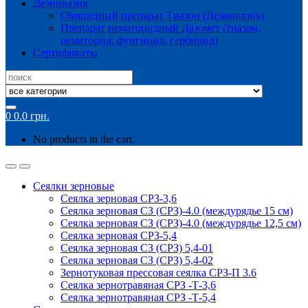
Дезинвазия
Овицидный препарат Тиазон (Дезинвазия)
Препарат нематоцидный Дазомет (тиазон,
нематоцид, фунгицид, гербицид)
Сертификаты
Search
for:
0
0.0
грн.
No products in the cart.
Сеялки зерновые
Сеялка зерновая СРЗ-3,6
Сеялка зерновая СЗ (СРЗ)-4.0 (междурядье 15 см)
Сеялка зерновая СЗ (СРЗ)-4.0 (междурядье 12,5 см)
Сеялка зерновая СРЗ-5,4
Сеялка зерновая СЗ (СРЗ) 5,4-01
Сеялка зерновая СЗ (СРЗ) 5,4-02
Зернотуковая прессовая сеялка СРЗ-П 3.6
Сеялка зернотравяная СРЗ -Т-3,6
Сеялка зернотравяная СРЗ -Т-5,4