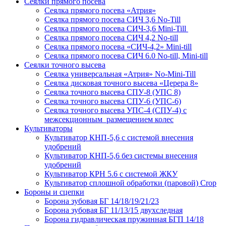
Сеялки прямого посева
Сеялка прямого посева «Атрия»
Сеялка прямого посева СИЧ 3,6 No-Till
Сеялка прямого посева СИЧ-3,6 Mini-Till
Сеялка прямого посева СИЧ 4,2 No-till
Сеялка прямого посева «СИЧ-4,2» Mini-till
Сеялка прямого посева СИЧ 6.0 No-till, Mini-till
Сеялки точного высева
Сеялка универсальная «Атрия» No-Mini-Till
Сеялка дисковая точного высева «Церера 8»
Сеялка точного высева СПУ-8 (УПС 8)
Сеялка точного высева СПУ-6 (УПС-6)
Сеялка точного высева УПС-4 (СПУ-4) с
межсекционным размещением колес
Культиваторы
Культиватор КНП-5,6 с системой внесения
удобрений
Культиватор КНП-5,6 без системы внесения
удобрений
Культиватор КРН 5.6 с системой ЖКУ
Культиватор сплошной обработки (паровой) Crop
Бороны и сцепки
Борона зубовая БГ 14/18/19/21/23
Борона зубовая БГ 11/13/15 двухследная
Борона гидравлическая пружинная БГП 14/18