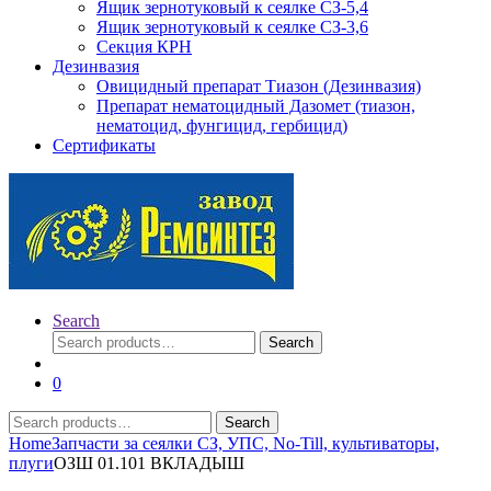
Ящик зернотуковый к сеялке СЗ-5,4
Ящик зернотуковый к сеялке СЗ-3,6
Секция КРН
Дезинвазия
Овицидный препарат Тиазон (Дезинвазия)
Препарат нематоцидный Дазомет (тиазон,
нематоцид, фунгицид, гербицид)
Сертификаты
Search
Search
Search
for:
0
Search
Search
for:
Home
Запчасти за сеялки СЗ, УПС, No-Till, культиваторы,
плуги
ОЗШ 01.101 ВКЛАДЫШ