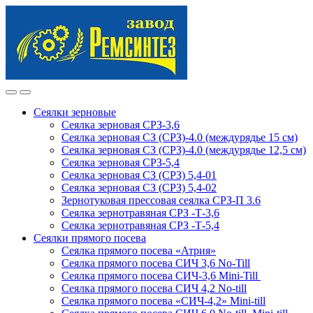
Skip
Skip
to
to
navigation
content
Сеялки зерновые
Сеялка зерновая СРЗ-3,6
Сеялка зерновая СЗ (СРЗ)-4.0 (междурядье 15 см)
Сеялка зерновая СЗ (СРЗ)-4.0 (междурядье 12,5 см)
Сеялка зерновая СРЗ-5,4
Сеялка зерновая СЗ (СРЗ) 5,4-01
Сеялка зерновая СЗ (СРЗ) 5,4-02
Зернотуковая прессовая сеялка СРЗ-П 3.6
Сеялка зернотравяная СРЗ -Т-3,6
Сеялка зернотравяная СРЗ -Т-5,4
Сеялки прямого посева
Сеялка прямого посева «Атрия»
Сеялка прямого посева СИЧ 3,6 No-Till
Сеялка прямого посева СИЧ-3,6 Mini-Till
Сеялка прямого посева СИЧ 4,2 No-till
Сеялка прямого посева «СИЧ-4,2» Mini-till