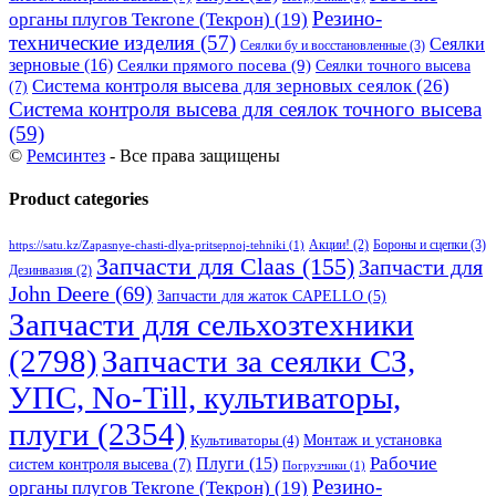
Резино-
органы плугов Текrоne (Текрон)
(19)
технические изделия
(57)
Сеялки
Сеялки бу и восстановленные
(3)
зерновые
(16)
Сеялки прямого посева
(9)
Сеялки точного высева
Система контроля высева для зерновых сеялок
(26)
(7)
Система контроля высева для сеялок точного высева
(59)
©
Ремсинтез
- Все права защищены
Product categories
Бороны и сцепки
(3)
Акции!
(2)
https://satu.kz/Zapasnye-chasti-dlya-pritsepnoj-tehniki
(1)
Запчасти для Claas
(155)
Запчасти для
Дезинвазия
(2)
John Deere
(69)
Запчасти для жаток CAPELLO
(5)
Запчасти для сельхозтехники
(2798)
Запчасти за сеялки СЗ,
УПС, No-Till, культиваторы,
плуги
(2354)
Монтаж и установка
Культиваторы
(4)
Рабочие
Плуги
(15)
систем контроля высева
(7)
Погрузчики
(1)
Резино-
органы плугов Текrоne (Текрон)
(19)