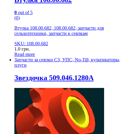
0
out of 5
(0)
Втулка 108.00.682, 108.00.682, запчасти для
сельхозтехники, запчасти к сеялкам
SKU: 108.00.682
1.0
грн.
Read more
Запчасти за сеялки СЗ, УПС, No-Till, культиваторы,
плуги
Звездочка 509.046.1280А