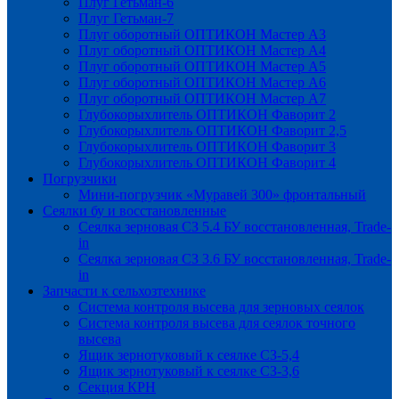
Плуг Гетьман-6
Плуг Гетьман-7
Плуг оборотный ОПТИКОН Мастер А3
Плуг оборотный ОПТИКОН Мастер А4
Плуг оборотный ОПТИКОН Мастер А5
Плуг оборотный ОПТИКОН Мастер А6
Плуг оборотный ОПТИКОН Мастер А7
Глубокорыхлитель ОПТИКОН Фаворит 2
Глубокорыхлитель ОПТИКОН Фаворит 2,5
Глубокорыхлитель ОПТИКОН Фаворит 3
Глубокорыхлитель ОПТИКОН Фаворит 4
Погрузчики
Мини-погрузчик «Муравей 300» фронтальный
Сеялки бу и восстановленные
Сеялка зерновая СЗ 5.4 БУ восстановленная, Trade-
in
Сеялка зерновая СЗ 3.6 БУ восстановленная, Trade-
in
Запчасти к сельхозтехнике
Система контроля высева для зерновых сеялок
Система контроля высева для сеялок точного
высева
Ящик зернотуковый к сеялке СЗ-5,4
Ящик зернотуковый к сеялке СЗ-3,6
Секция КРН