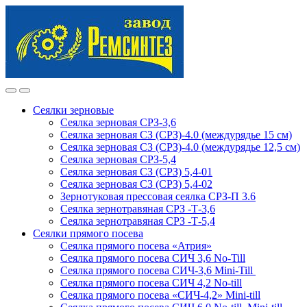
Skip
Skip
to
to
navigation
content
Сеялки зерновые
Сеялка зерновая СРЗ-3,6
Сеялка зерновая СЗ (СРЗ)-4.0 (междурядье 15 см)
Сеялка зерновая СЗ (СРЗ)-4.0 (междурядье 12,5 см)
Сеялка зерновая СРЗ-5,4
Сеялка зерновая СЗ (СРЗ) 5,4-01
Сеялка зерновая СЗ (СРЗ) 5,4-02
Зернотуковая прессовая сеялка СРЗ-П 3.6
Сеялка зернотравяная СРЗ -Т-3,6
Сеялка зернотравяная СРЗ -Т-5,4
Сеялки прямого посева
Сеялка прямого посева «Атрия»
Сеялка прямого посева СИЧ 3,6 No-Till
Сеялка прямого посева СИЧ-3,6 Mini-Till
Сеялка прямого посева СИЧ 4,2 No-till
Сеялка прямого посева «СИЧ-4,2» Mini-till