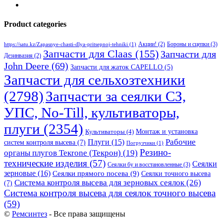
Product categories
Бороны и сцепки
(3)
Акции!
(2)
https://satu.kz/Zapasnye-chasti-dlya-pritsepnoj-tehniki
(1)
Запчасти для Claas
(155)
Запчасти для
Дезинвазия
(2)
John Deere
(69)
Запчасти для жаток CAPELLO
(5)
Запчасти для сельхозтехники
(2798)
Запчасти за сеялки СЗ,
УПС, No-Till, культиваторы,
плуги
(2354)
Монтаж и установка
Культиваторы
(4)
Рабочие
Плуги
(15)
систем контроля высева
(7)
Погрузчики
(1)
Резино-
органы плугов Текrоne (Текрон)
(19)
технические изделия
(57)
Сеялки
Сеялки бу и восстановленные
(3)
зерновые
(16)
Сеялки прямого посева
(9)
Сеялки точного высева
Система контроля высева для зерновых сеялок
(26)
(7)
Система контроля высева для сеялок точного высева
(59)
©
Ремсинтез
- Все права защищены