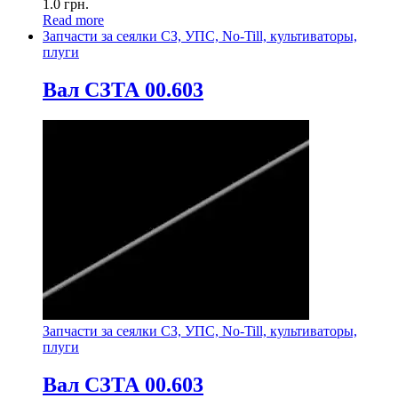
1.0
грн.
Read more
Запчасти за сеялки СЗ, УПС, No-Till, культиваторы,
плуги
Вал СЗТА 00.603
Запчасти за сеялки СЗ, УПС, No-Till, культиваторы,
плуги
Вал СЗТА 00.603