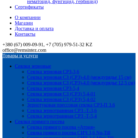
нематоцид, фунгицид, гербицид)
Сертификаты
О компании
Магазин
Доставка и оплата
Контакты
+380 (67) 009-09-91, +7 (705) 979-51-32 KZ
office@remsintez.com
Товары и услуги
Сеялки зерновые
Сеялка зерновая СРЗ-3,6
Сеялка зерновая СЗ (СРЗ)-4.0 (междурядье 15 см)
Сеялка зерновая СЗ (СРЗ)-4.0 (междурядье 12,5 см)
Сеялка зерновая СРЗ-5,4
Сеялка зерновая СЗ (СРЗ) 5,4-01
Сеялка зерновая СЗ (СРЗ) 5,4-02
Зернотуковая прессовая сеялка СРЗ-П 3.6
Сеялка зернотравяная СРЗ -Т-3,6
Сеялка зернотравяная СРЗ -Т-5,4
Сеялки прямого посева
Сеялка прямого посева «Атрия»
Сеялка прямого посева СИЧ 3,6 No-Till