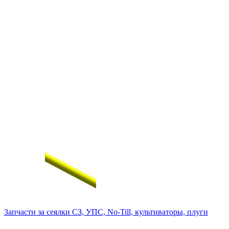
Запчасти за сеялки СЗ, УПС, No-Till, культиваторы, плуги