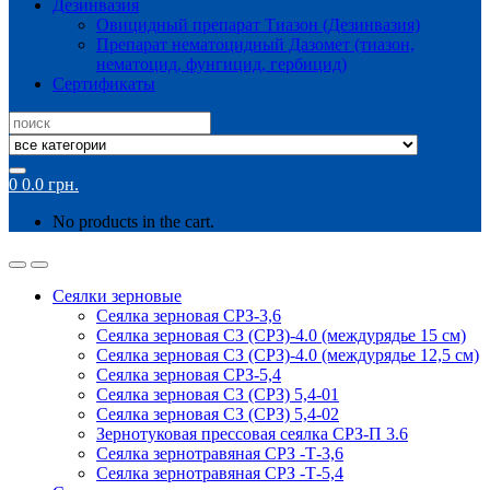
Дезинвазия
Овицидный препарат Тиазон (Дезинвазия)
Препарат нематоцидный Дазомет (тиазон,
нематоцид, фунгицид, гербицид)
Сертификаты
Search
for:
0
0.0
грн.
No products in the cart.
Сеялки зерновые
Сеялка зерновая СРЗ-3,6
Сеялка зерновая СЗ (СРЗ)-4.0 (междурядье 15 см)
Сеялка зерновая СЗ (СРЗ)-4.0 (междурядье 12,5 см)
Сеялка зерновая СРЗ-5,4
Сеялка зерновая СЗ (СРЗ) 5,4-01
Сеялка зерновая СЗ (СРЗ) 5,4-02
Зернотуковая прессовая сеялка СРЗ-П 3.6
Сеялка зернотравяная СРЗ -Т-3,6
Сеялка зернотравяная СРЗ -Т-5,4