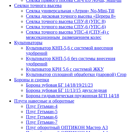
Сеялка прямого посева СИЧ 6.0 No-till, Mini-till
Сеялки точного высева
Сеялка универсальная «Атрия» No-Mini-Till
Сеялка дисковая точного высева «Церера 8»
Сеялка точного высева СПУ-8 (УПС 8)
Сеялка точного высева СПУ-6 (УПС-6)
Сеялка точного высева УПС-4 (СПУ-4) с
межсекционным размещением колес
Культиваторы
Культиватор КНП-5,6 с системой внесения
удобрений
Культиватор КНП-5,6 без системы внесения
удобрений
Культиватор КРН 5.6 с системой ЖКУ
Культиватор сплошной обработки (паровой) Crop
Бороны и сцепки
Борона зубовая БГ 14/18/19/21/23
Борона зубовая БГ 11/13/15 двухследная
Борона гидравлическая пружинная БГП 14/18
Плуги навесные и оборотные
Плуг Гетьман-4
Плуг Гетьман-5
Плуг Гетьман-6
Плуг Гетьман-7
Плуг оборотный ОПТИКОН Мастер А3