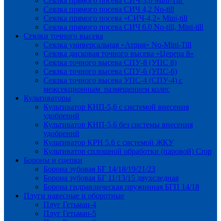
Сеялка прямого посева СИЧ-3,6 Mini-Till
Сеялка прямого посева СИЧ 4,2 No-till
Сеялка прямого посева «СИЧ-4,2» Mini-till
Сеялка прямого посева СИЧ 6.0 No-till, Mini-till
Сеялки точного высева
Сеялка универсальная «Атрия» No-Mini-Till
Сеялка дисковая точного высева «Церера 8»
Сеялка точного высева СПУ-8 (УПС 8)
Сеялка точного высева СПУ-6 (УПС-6)
Сеялка точного высева УПС-4 (СПУ-4) с
межсекционным размещением колес
Культиваторы
Культиватор КНП-5,6 с системой внесения
удобрений
Культиватор КНП-5,6 без системы внесения
удобрений
Культиватор КРН 5.6 с системой ЖКУ
Культиватор сплошной обработки (паровой) Crop
Бороны и сцепки
Борона зубовая БГ 14/18/19/21/23
Борона зубовая БГ 11/13/15 двухследная
Борона гидравлическая пружинная БГП 14/18
Плуги навесные и оборотные
Плуг Гетьман-4
Плуг Гетьман-5