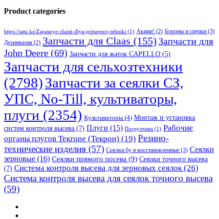
Product categories
Бороны и сцепки
(3)
Акции!
(2)
https://satu.kz/Zapasnye-chasti-dlya-pritsepnoj-tehniki
(1)
Запчасти для Claas
(155)
Запчасти для
Дезинвазия
(2)
John Deere
(69)
Запчасти для жаток CAPELLO
(5)
Запчасти для сельхозтехники
(2798)
Запчасти за сеялки СЗ,
УПС, No-Till, культиваторы,
плуги
(2354)
Монтаж и установка
Культиваторы
(4)
Рабочие
Плуги
(15)
систем контроля высева
(7)
Погрузчики
(1)
Резино-
органы плугов Текrоne (Текрон)
(19)
технические изделия
(57)
Сеялки
Сеялки бу и восстановленные
(3)
зерновые
(16)
Сеялки прямого посева
(9)
Сеялки точного высева
Система контроля высева для зерновых сеялок
(26)
(7)
Система контроля высева для сеялок точного высева
(59)