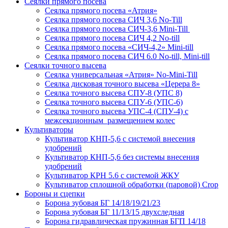
Сеялки прямого посева
Сеялка прямого посева «Атрия»
Сеялка прямого посева СИЧ 3,6 No-Till
Сеялка прямого посева СИЧ-3,6 Mini-Till
Сеялка прямого посева СИЧ 4,2 No-till
Сеялка прямого посева «СИЧ-4,2» Mini-till
Сеялка прямого посева СИЧ 6.0 No-till, Mini-till
Сеялки точного высева
Сеялка универсальная «Атрия» No-Mini-Till
Сеялка дисковая точного высева «Церера 8»
Сеялка точного высева СПУ-8 (УПС 8)
Сеялка точного высева СПУ-6 (УПС-6)
Сеялка точного высева УПС-4 (СПУ-4) с
межсекционным размещением колес
Культиваторы
Культиватор КНП-5,6 с системой внесения
удобрений
Культиватор КНП-5,6 без системы внесения
удобрений
Культиватор КРН 5.6 с системой ЖКУ
Культиватор сплошной обработки (паровой) Crop
Бороны и сцепки
Борона зубовая БГ 14/18/19/21/23
Борона зубовая БГ 11/13/15 двухследная
Борона гидравлическая пружинная БГП 14/18