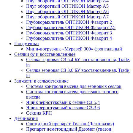
Плуг оборотный ОПТИКОН Мастер А4
Плуг оборотный ОПТИКОН Мастер А5
Плуг оборотный ОПТИКОН Мастер А6
Плуг оборотный ОПТИКОН Мастер А7
Глубокорыхлитель ОПТИКОН Фаворит 2
Глубокорыхлитель ОПТИКОН Фаворит 2,5
Глубокорыхлитель ОПТИКОН Фаворит 3
Глубокорыхлитель ОПТИКОН Фаворит 4
Погрузчики
Мини-погрузчик «Муравей 300» фронтальный
Сеялки бу и восстановленные
Сеялка зерновая СЗ 5.4 БУ восстановленная, Trade-
in
Сеялка зерновая СЗ 3.6 БУ восстановленная, Trade-
in
Запчасти к сельхозтехнике
Система контроля высева для зерновых сеялок
Система контроля высева для сеялок точного
высева
Ящик зернотуковый к сеялке СЗ-5,4
Ящик зернотуковый к сеялке СЗ-3,6
Секция КРН
Дезинвазия
Овицидный препарат Тиазон (Дезинвазия)
Препарат нематоцидный Дазомет (тиазон,