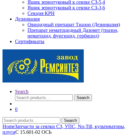
Ящик зернотуковый к сеялке СЗ-5,4
Ящик зернотуковый к сеялке СЗ-3,6
Секция КРН
Дезинвазия
Овицидный препарат Тиазон (Дезинвазия)
Препарат нематоцидный Дазомет (тиазон,
нематоцид, фунгицид, гербицид)
Сертификаты
Search
Search
Search
for:
0
Search
Search
for:
Home
Запчасти за сеялки СЗ, УПС, No-Till, культиваторы,
плуги
С 15.601-02 ОСЬ