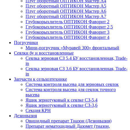
Плуг оборотный ОПТИКОН Мастер А4
Плуг оборотный ОПТИКОН Мастер А5
Плуг оборотный ОПТИКОН Мастер А6
Плуг оборотный ОПТИКОН Мастер А7
Глубокорыхлитель ОПТИКОН Фаворит 2
Глубокорыхлитель ОПТИКОН Фаворит 2,5
Глубокорыхлитель ОПТИКОН Фаворит 3
Глубокорыхлитель ОПТИКОН Фаворит 4
Погрузчики
Мини-погрузчик «Муравей 300» фронтальный
Сеялки бу и восстановленные
Сеялка зерновая СЗ 5.4 БУ восстановленная, Trade-
in
Сеялка зерновая СЗ 3.6 БУ восстановленная, Trade-
in
Запчасти к сельхозтехнике
Система контроля высева для зерновых сеялок
Система контроля высева для сеялок точного
высева
Ящик зернотуковый к сеялке СЗ-5,4
Ящик зернотуковый к сеялке СЗ-3,6
Секция КРН
Дезинвазия
Овицидный препарат Тиазон (Дезинвазия)
Препарат нематоцидный Дазомет (тиазон,