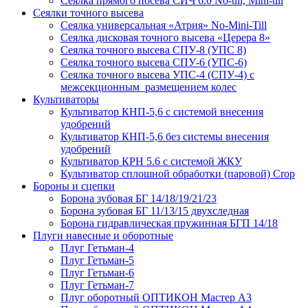
Сеялка прямого посева СИЧ 6.0 No-till, Mini-till
Сеялки точного высева
Сеялка универсальная «Атрия» No-Mini-Till
Сеялка дисковая точного высева «Церера 8»
Сеялка точного высева СПУ-8 (УПС 8)
Сеялка точного высева СПУ-6 (УПС-6)
Сеялка точного высева УПС-4 (СПУ-4) с
межсекционным размещением колес
Культиваторы
Культиватор КНП-5,6 с системой внесения
удобрений
Культиватор КНП-5,6 без системы внесения
удобрений
Культиватор КРН 5.6 с системой ЖКУ
Культиватор сплошной обработки (паровой) Crop
Бороны и сцепки
Борона зубовая БГ 14/18/19/21/23
Борона зубовая БГ 11/13/15 двухследная
Борона гидравлическая пружинная БГП 14/18
Плуги навесные и оборотные
Плуг Гетьман-4
Плуг Гетьман-5
Плуг Гетьман-6
Плуг Гетьман-7
Плуг оборотный ОПТИКОН Мастер А3