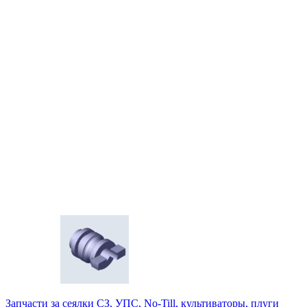
Запчасти за сеялки СЗ, УПС, No-Till, культиваторы, плуги