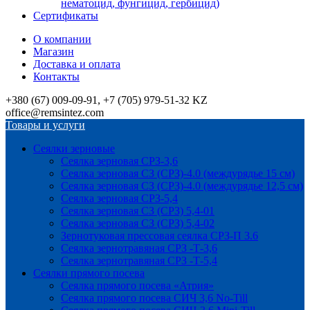
нематоцид, фунгицид, гербицид)
Сертификаты
О компании
Магазин
Доставка и оплата
Контакты
+380 (67) 009-09-91, +7 (705) 979-51-32 KZ
office@remsintez.com
Товары и услуги
Сеялки зерновые
Сеялка зерновая СРЗ-3,6
Сеялка зерновая СЗ (СРЗ)-4.0 (междурядье 15 см)
Сеялка зерновая СЗ (СРЗ)-4.0 (междурядье 12,5 см)
Сеялка зерновая СРЗ-5,4
Сеялка зерновая СЗ (СРЗ) 5,4-01
Сеялка зерновая СЗ (СРЗ) 5,4-02
Зернотуковая прессовая сеялка СРЗ-П 3.6
Сеялка зернотравяная СРЗ -Т-3,6
Сеялка зернотравяная СРЗ -Т-5,4
Сеялки прямого посева
Сеялка прямого посева «Атрия»
Сеялка прямого посева СИЧ 3,6 No-Till