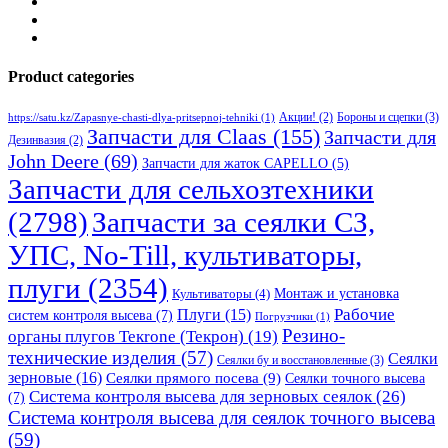
Product categories
Бороны и сцепки
(3)
Акции!
(2)
https://satu.kz/Zapasnye-chasti-dlya-pritsepnoj-tehniki
(1)
Запчасти для Claas
(155)
Запчасти для
Дезинвазия
(2)
John Deere
(69)
Запчасти для жаток CAPELLO
(5)
Запчасти для сельхозтехники
(2798)
Запчасти за сеялки СЗ,
УПС, No-Till, культиваторы,
плуги
(2354)
Монтаж и установка
Культиваторы
(4)
Рабочие
Плуги
(15)
систем контроля высева
(7)
Погрузчики
(1)
Резино-
органы плугов Текrоne (Текрон)
(19)
технические изделия
(57)
Сеялки
Сеялки бу и восстановленные
(3)
зерновые
(16)
Сеялки прямого посева
(9)
Сеялки точного высева
Система контроля высева для зерновых сеялок
(26)
(7)
Система контроля высева для сеялок точного высева
(59)