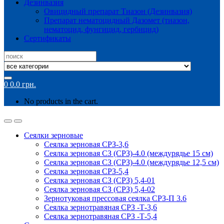
Дезинвазия
Овицидный препарат Тиазон (Дезинвазия)
Препарат нематоцидный Дазомет (тиазон,
нематоцид, фунгицид, гербицид)
Сертификаты
Search
for:
0
0.0
грн.
No products in the cart.
Сеялки зерновые
Сеялка зерновая СРЗ-3,6
Сеялка зерновая СЗ (СРЗ)-4.0 (междурядье 15 см)
Сеялка зерновая СЗ (СРЗ)-4.0 (междурядье 12,5 см)
Сеялка зерновая СРЗ-5,4
Сеялка зерновая СЗ (СРЗ) 5,4-01
Сеялка зерновая СЗ (СРЗ) 5,4-02
Зернотуковая прессовая сеялка СРЗ-П 3.6
Сеялка зернотравяная СРЗ -Т-3,6
Сеялка зернотравяная СРЗ -Т-5,4