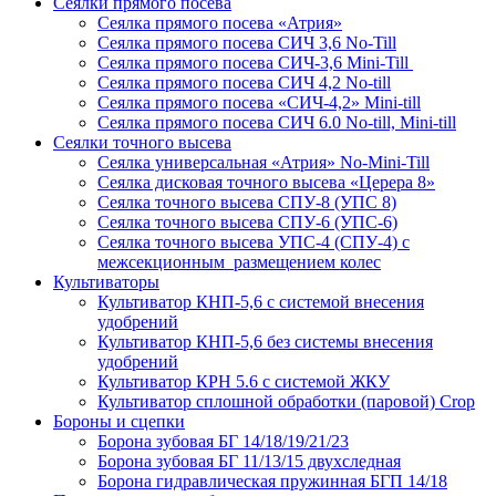
Сеялки прямого посева
Сеялка прямого посева «Атрия»
Сеялка прямого посева СИЧ 3,6 No-Till
Сеялка прямого посева СИЧ-3,6 Mini-Till
Сеялка прямого посева СИЧ 4,2 No-till
Сеялка прямого посева «СИЧ-4,2» Mini-till
Сеялка прямого посева СИЧ 6.0 No-till, Mini-till
Сеялки точного высева
Сеялка универсальная «Атрия» No-Mini-Till
Сеялка дисковая точного высева «Церера 8»
Сеялка точного высева СПУ-8 (УПС 8)
Сеялка точного высева СПУ-6 (УПС-6)
Сеялка точного высева УПС-4 (СПУ-4) с
межсекционным размещением колес
Культиваторы
Культиватор КНП-5,6 с системой внесения
удобрений
Культиватор КНП-5,6 без системы внесения
удобрений
Культиватор КРН 5.6 с системой ЖКУ
Культиватор сплошной обработки (паровой) Crop
Бороны и сцепки
Борона зубовая БГ 14/18/19/21/23
Борона зубовая БГ 11/13/15 двухследная
Борона гидравлическая пружинная БГП 14/18