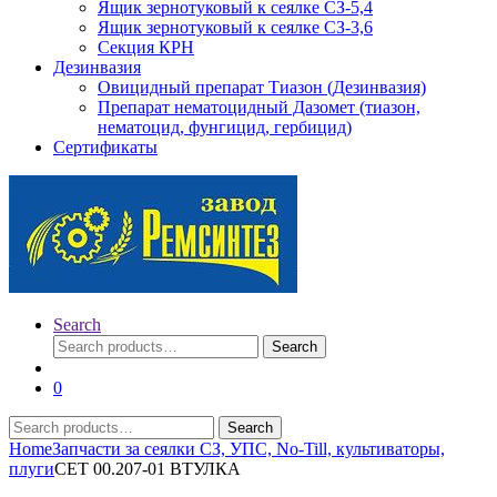
Ящик зернотуковый к сеялке СЗ-5,4
Ящик зернотуковый к сеялке СЗ-3,6
Секция КРН
Дезинвазия
Овицидный препарат Тиазон (Дезинвазия)
Препарат нематоцидный Дазомет (тиазон,
нематоцид, фунгицид, гербицид)
Сертификаты
Search
Search
Search
for:
0
Search
Search
for:
Home
Запчасти за сеялки СЗ, УПС, No-Till, культиваторы,
плуги
СЕТ 00.207-01 ВТУЛКА