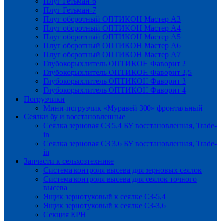
Плуг Гетьман-6
Плуг Гетьман-7
Плуг оборотный ОПТИКОН Мастер А3
Плуг оборотный ОПТИКОН Мастер А4
Плуг оборотный ОПТИКОН Мастер А5
Плуг оборотный ОПТИКОН Мастер А6
Плуг оборотный ОПТИКОН Мастер А7
Глубокорыхлитель ОПТИКОН Фаворит 2
Глубокорыхлитель ОПТИКОН Фаворит 2,5
Глубокорыхлитель ОПТИКОН Фаворит 3
Глубокорыхлитель ОПТИКОН Фаворит 4
Погрузчики
Мини-погрузчик «Муравей 300» фронтальный
Сеялки бу и восстановленные
Сеялка зерновая СЗ 5.4 БУ восстановленная, Trade-
in
Сеялка зерновая СЗ 3.6 БУ восстановленная, Trade-
in
Запчасти к сельхозтехнике
Система контроля высева для зерновых сеялок
Система контроля высева для сеялок точного
высева
Ящик зернотуковый к сеялке СЗ-5,4
Ящик зернотуковый к сеялке СЗ-3,6
Секция КРН