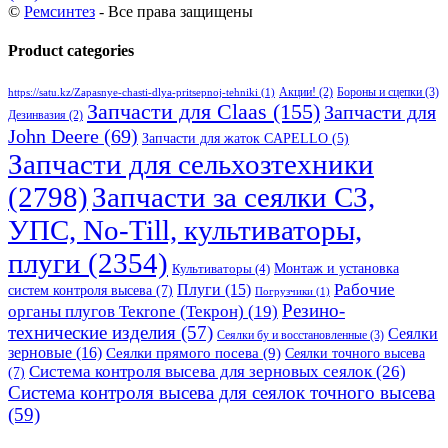
©
Ремсинтез
- Все права защищены
Product categories
Бороны и сцепки
(3)
Акции!
(2)
https://satu.kz/Zapasnye-chasti-dlya-pritsepnoj-tehniki
(1)
Запчасти для Claas
(155)
Запчасти для
Дезинвазия
(2)
John Deere
(69)
Запчасти для жаток CAPELLO
(5)
Запчасти для сельхозтехники
(2798)
Запчасти за сеялки СЗ,
УПС, No-Till, культиваторы,
плуги
(2354)
Монтаж и установка
Культиваторы
(4)
Рабочие
Плуги
(15)
систем контроля высева
(7)
Погрузчики
(1)
Резино-
органы плугов Текrоne (Текрон)
(19)
технические изделия
(57)
Сеялки
Сеялки бу и восстановленные
(3)
зерновые
(16)
Сеялки прямого посева
(9)
Сеялки точного высева
Система контроля высева для зерновых сеялок
(26)
(7)
Система контроля высева для сеялок точного высева
(59)