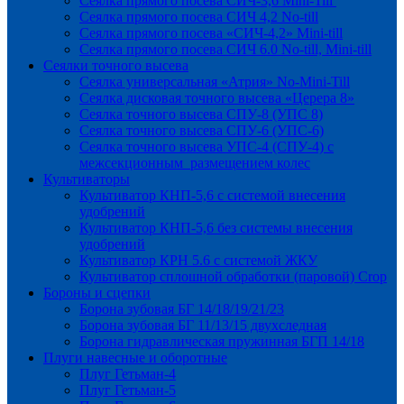
Сеялка прямого посева СИЧ-3,6 Mini-Till
Сеялка прямого посева СИЧ 4,2 No-till
Сеялка прямого посева «СИЧ-4,2» Mini-till
Сеялка прямого посева СИЧ 6.0 No-till, Mini-till
Сеялки точного высева
Сеялка универсальная «Атрия» No-Mini-Till
Сеялка дисковая точного высева «Церера 8»
Сеялка точного высева СПУ-8 (УПС 8)
Сеялка точного высева СПУ-6 (УПС-6)
Сеялка точного высева УПС-4 (СПУ-4) с
межсекционным размещением колес
Культиваторы
Культиватор КНП-5,6 с системой внесения
удобрений
Культиватор КНП-5,6 без системы внесения
удобрений
Культиватор КРН 5.6 с системой ЖКУ
Культиватор сплошной обработки (паровой) Crop
Бороны и сцепки
Борона зубовая БГ 14/18/19/21/23
Борона зубовая БГ 11/13/15 двухследная
Борона гидравлическая пружинная БГП 14/18
Плуги навесные и оборотные
Плуг Гетьман-4
Плуг Гетьман-5