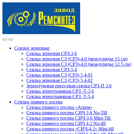
Skip
Skip
to
to
navigation
content
Сеялки зерновые
Сеялка зерновая СРЗ-3,6
Сеялка зерновая СЗ (СРЗ)-4.0 (междурядье 15 см)
Сеялка зерновая СЗ (СРЗ)-4.0 (междурядье 12,5 см)
Сеялка зерновая СРЗ-5,4
Сеялка зерновая СЗ (СРЗ) 5,4-01
Сеялка зерновая СЗ (СРЗ) 5,4-02
Зернотуковая прессовая сеялка СРЗ-П 3.6
Сеялка зернотравяная СРЗ -Т-3,6
Сеялка зернотравяная СРЗ -Т-5,4
Сеялки прямого посева
Сеялка прямого посева «Атрия»
Сеялка прямого посева СИЧ 3,6 No-Till
Сеялка прямого посева СИЧ-3,6 Mini-Till
Сеялка прямого посева СИЧ 4,2 No-till
Сеялка прямого посева «СИЧ-4,2» Mini-till