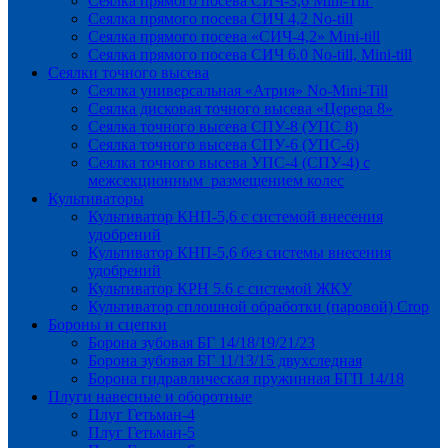
Сеялка прямого посева СИЧ-3,6 Mini-Till
Сеялка прямого посева СИЧ 4,2 No-till
Сеялка прямого посева «СИЧ-4,2» Mini-till
Сеялка прямого посева СИЧ 6.0 No-till, Mini-till
Сеялки точного высева
Сеялка универсальная «Атрия» No-Mini-Till
Сеялка дисковая точного высева «Церера 8»
Сеялка точного высева СПУ-8 (УПС 8)
Сеялка точного высева СПУ-6 (УПС-6)
Сеялка точного высева УПС-4 (СПУ-4) с
межсекционным размещением колес
Культиваторы
Культиватор КНП-5,6 с системой внесения
удобрений
Культиватор КНП-5,6 без системы внесения
удобрений
Культиватор КРН 5.6 с системой ЖКУ
Культиватор сплошной обработки (паровой) Crop
Бороны и сцепки
Борона зубовая БГ 14/18/19/21/23
Борона зубовая БГ 11/13/15 двухследная
Борона гидравлическая пружинная БГП 14/18
Плуги навесные и оборотные
Плуг Гетьман-4
Плуг Гетьман-5