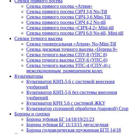
Сеялки прямого посева
Сеялка прямого посева «Атрия»
Сеялка прямого посева СИЧ 3,6 No-Till
Сеялка прямого посева СИЧ-3,6 Mini-Till
Сеялка прямого посева СИЧ 4,2 No-till
Сеялка прямого посева «СИЧ-4,2» Mini-till
Сеялка прямого посева СИЧ 6.0 No-till, Mini-till
Сеялки точного высева
Сеялка универсальная «Атрия» No-Mini-Till
Сеялка дисковая точного высева «Церера 8»
Сеялка точного высева СПУ-8 (УПС 8)
Сеялка точного высева СПУ-6 (УПС-6)
Сеялка точного высева УПС-4 (СПУ-4) с
межсекционным размещением колес
Культиваторы
Культиватор КНП-5,6 с системой внесения
удобрений
Культиватор КНП-5,6 без системы внесения
удобрений
Культиватор КРН 5.6 с системой ЖКУ
Культиватор сплошной обработки (паровой) Crop
Бороны и сцепки
Борона зубовая БГ 14/18/19/21/23
Борона зубовая БГ 11/13/15 двухследная
Борона гидравлическая пружинная БГП 14/18