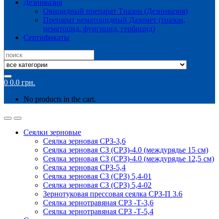
Дезинвазия
Овицидный препарат Тиазон (Дезинвазия)
Препарат нематоцидный Дазомет (тиазон,
нематоцид, фунгицид, гербицид)
Сертификаты
Search
for:
0
0.0
грн.
No products in the cart.
Сеялки зерновые
Сеялка зерновая СРЗ-3,6
Сеялка зерновая СЗ (СРЗ)-4.0 (междурядье 15 см)
Сеялка зерновая СЗ (СРЗ)-4.0 (междурядье 12,5 см)
Сеялка зерновая СРЗ-5,4
Сеялка зерновая СЗ (СРЗ) 5,4-01
Сеялка зерновая СЗ (СРЗ) 5,4-02
Зернотуковая прессовая сеялка СРЗ-П 3.6
Сеялка зернотравяная СРЗ -Т-3,6
Сеялка зернотравяная СРЗ -Т-5,4