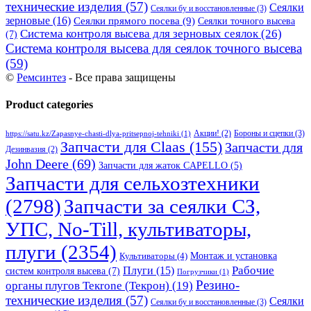
технические изделия
(57)
Сеялки
Сеялки бу и восстановленные
(3)
зерновые
(16)
Сеялки прямого посева
(9)
Сеялки точного высева
Система контроля высева для зерновых сеялок
(26)
(7)
Система контроля высева для сеялок точного высева
(59)
©
Ремсинтез
- Все права защищены
Product categories
Бороны и сцепки
(3)
Акции!
(2)
https://satu.kz/Zapasnye-chasti-dlya-pritsepnoj-tehniki
(1)
Запчасти для Claas
(155)
Запчасти для
Дезинвазия
(2)
John Deere
(69)
Запчасти для жаток CAPELLO
(5)
Запчасти для сельхозтехники
(2798)
Запчасти за сеялки СЗ,
УПС, No-Till, культиваторы,
плуги
(2354)
Монтаж и установка
Культиваторы
(4)
Рабочие
Плуги
(15)
систем контроля высева
(7)
Погрузчики
(1)
Резино-
органы плугов Текrоne (Текрон)
(19)
технические изделия
(57)
Сеялки
Сеялки бу и восстановленные
(3)