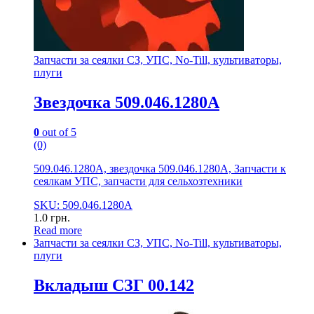
Запчасти за сеялки СЗ, УПС, No-Till, культиваторы,
плуги
Звездочка 509.046.1280А
0
out of 5
(0)
509.046.1280А, звездочка 509.046.1280А, Запчасти к
сеялкам УПС, запчасти для сельхозтехники
SKU: 509.046.1280А
1.0
грн.
Read more
Запчасти за сеялки СЗ, УПС, No-Till, культиваторы,
плуги
Вкладыш СЗГ 00.142