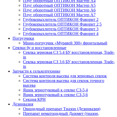
Плуг оборотный ОПТИКОН Мастер А4
Плуг оборотный ОПТИКОН Мастер А5
Плуг оборотный ОПТИКОН Мастер А6
Плуг оборотный ОПТИКОН Мастер А7
Глубокорыхлитель ОПТИКОН Фаворит 2
Глубокорыхлитель ОПТИКОН Фаворит 2,5
Глубокорыхлитель ОПТИКОН Фаворит 3
Глубокорыхлитель ОПТИКОН Фаворит 4
Погрузчики
Мини-погрузчик «Муравей 300» фронтальный
Сеялки бу и восстановленные
Сеялка зерновая СЗ 5.4 БУ восстановленная, Trade-
in
Сеялка зерновая СЗ 3.6 БУ восстановленная, Trade-
in
Запчасти к сельхозтехнике
Система контроля высева для зерновых сеялок
Система контроля высева для сеялок точного
высева
Ящик зернотуковый к сеялке СЗ-5,4
Ящик зернотуковый к сеялке СЗ-3,6
Секция КРН
Дезинвазия
Овицидный препарат Тиазон (Дезинвазия)
Препарат нематоцидный Дазомет (тиазон,