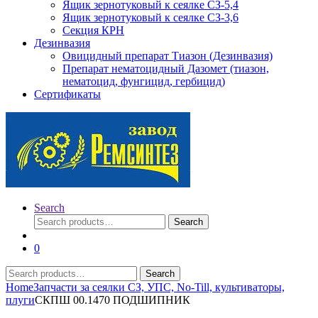
Ящик зернотуковый к сеялке СЗ-5,4
Ящик зернотуковый к сеялке СЗ-3,6
Секция КРН
Дезинвазия
Овицидный препарат Тиазон (Дезинвазия)
Препарат нематоцидный Дазомет (тиазон,
нематоцид, фунгицид, гербицид)
Сертификаты
Search
Search
Search
for:
0
Search
Search
for:
Home
Запчасти за сеялки СЗ, УПС, No-Till, культиваторы,
плуги
СКПШ 00.1470 ПОДШИПНИК