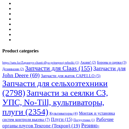
Product categories
Бороны и сцепки
(3)
Акции!
(2)
https://satu.kz/Zapasnye-chasti-dlya-pritsepnoj-tehniki
(1)
Запчасти для Claas
(155)
Запчасти для
Дезинвазия
(2)
John Deere
(69)
Запчасти для жаток CAPELLO
(5)
Запчасти для сельхозтехники
(2798)
Запчасти за сеялки СЗ,
УПС, No-Till, культиваторы,
плуги
(2354)
Монтаж и установка
Культиваторы
(4)
Рабочие
Плуги
(15)
систем контроля высева
(7)
Погрузчики
(1)
Резино-
органы плугов Текrоne (Текрон)
(19)