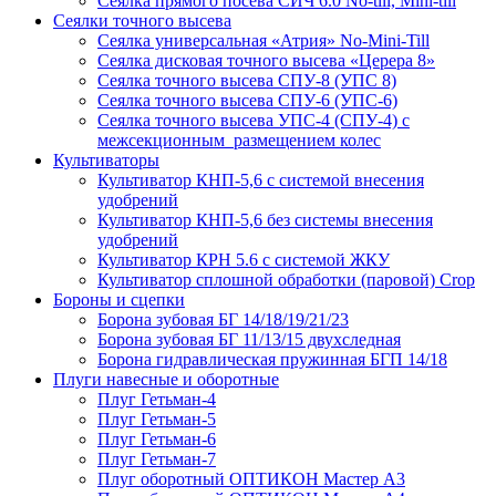
Сеялка прямого посева СИЧ 6.0 No-till, Mini-till
Сеялки точного высева
Сеялка универсальная «Атрия» No-Mini-Till
Сеялка дисковая точного высева «Церера 8»
Сеялка точного высева СПУ-8 (УПС 8)
Сеялка точного высева СПУ-6 (УПС-6)
Сеялка точного высева УПС-4 (СПУ-4) с
межсекционным размещением колес
Культиваторы
Культиватор КНП-5,6 с системой внесения
удобрений
Культиватор КНП-5,6 без системы внесения
удобрений
Культиватор КРН 5.6 с системой ЖКУ
Культиватор сплошной обработки (паровой) Crop
Бороны и сцепки
Борона зубовая БГ 14/18/19/21/23
Борона зубовая БГ 11/13/15 двухследная
Борона гидравлическая пружинная БГП 14/18
Плуги навесные и оборотные
Плуг Гетьман-4
Плуг Гетьман-5
Плуг Гетьман-6
Плуг Гетьман-7
Плуг оборотный ОПТИКОН Мастер А3