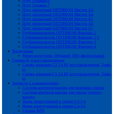
Плуг Гетьман-6
Плуг Гетьман-7
Плуг оборотный ОПТИКОН Мастер А3
Плуг оборотный ОПТИКОН Мастер А4
Плуг оборотный ОПТИКОН Мастер А5
Плуг оборотный ОПТИКОН Мастер А6
Плуг оборотный ОПТИКОН Мастер А7
Глубокорыхлитель ОПТИКОН Фаворит 2
Глубокорыхлитель ОПТИКОН Фаворит 2,5
Глубокорыхлитель ОПТИКОН Фаворит 3
Глубокорыхлитель ОПТИКОН Фаворит 4
Погрузчики
Мини-погрузчик «Муравей 300» фронтальный
Сеялки бу и восстановленные
Сеялка зерновая СЗ 5.4 БУ восстановленная, Trade-
in
Сеялка зерновая СЗ 3.6 БУ восстановленная, Trade-
in
Запчасти к сельхозтехнике
Система контроля высева для зерновых сеялок
Система контроля высева для сеялок точного
высева
Ящик зернотуковый к сеялке СЗ-5,4
Ящик зернотуковый к сеялке СЗ-3,6
Секция КРН