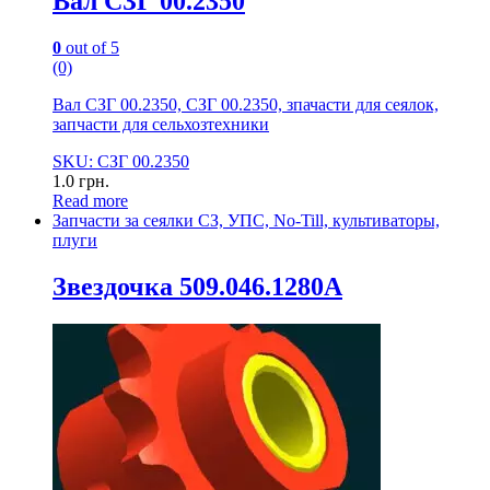
Вал СЗГ 00.2350
0
out of 5
(0)
Вал СЗГ 00.2350, СЗГ 00.2350, зпачасти для сеялок,
запчасти для сельхозтехники
SKU: СЗГ 00.2350
1.0
грн.
Read more
Запчасти за сеялки СЗ, УПС, No-Till, культиваторы,
плуги
Звездочка 509.046.1280А