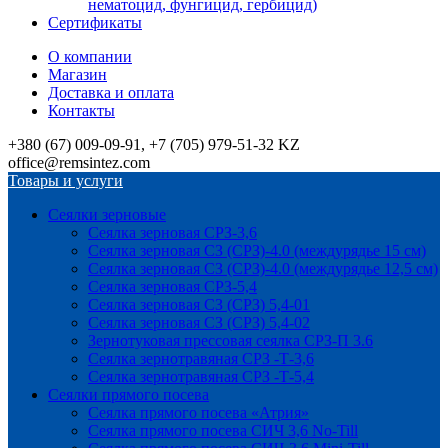
нематоцид, фунгицид, гербицид)
Сертификаты
О компании
Магазин
Доставка и оплата
Контакты
+380 (67) 009-09-91, +7 (705) 979-51-32 KZ
office@remsintez.com
Товары и услуги
Сеялки зерновые
Сеялка зерновая СРЗ-3,6
Сеялка зерновая СЗ (СРЗ)-4.0 (междурядье 15 см)
Сеялка зерновая СЗ (СРЗ)-4.0 (междурядье 12,5 см)
Сеялка зерновая СРЗ-5,4
Сеялка зерновая СЗ (СРЗ) 5,4-01
Сеялка зерновая СЗ (СРЗ) 5,4-02
Зернотуковая прессовая сеялка СРЗ-П 3.6
Сеялка зернотравяная СРЗ -Т-3,6
Сеялка зернотравяная СРЗ -Т-5,4
Сеялки прямого посева
Сеялка прямого посева «Атрия»
Сеялка прямого посева СИЧ 3,6 No-Till