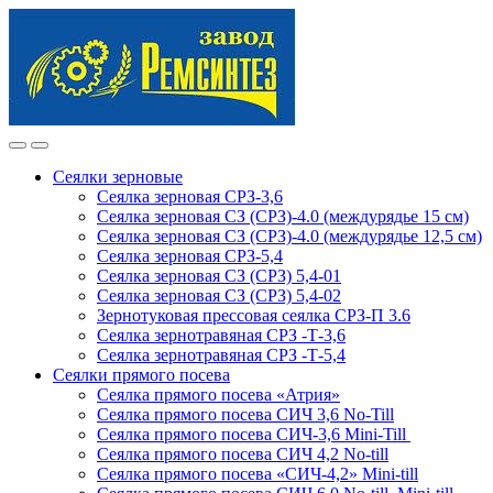
Skip
Skip
to
to
navigation
content
Сеялки зерновые
Сеялка зерновая СРЗ-3,6
Сеялка зерновая СЗ (СРЗ)-4.0 (междурядье 15 см)
Сеялка зерновая СЗ (СРЗ)-4.0 (междурядье 12,5 см)
Сеялка зерновая СРЗ-5,4
Сеялка зерновая СЗ (СРЗ) 5,4-01
Сеялка зерновая СЗ (СРЗ) 5,4-02
Зернотуковая прессовая сеялка СРЗ-П 3.6
Сеялка зернотравяная СРЗ -Т-3,6
Сеялка зернотравяная СРЗ -Т-5,4
Сеялки прямого посева
Сеялка прямого посева «Атрия»
Сеялка прямого посева СИЧ 3,6 No-Till
Сеялка прямого посева СИЧ-3,6 Mini-Till
Сеялка прямого посева СИЧ 4,2 No-till
Сеялка прямого посева «СИЧ-4,2» Mini-till