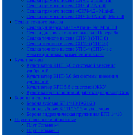
Сеялка прямого посева СИЧ-3,6 Mini-Till
Сеялка прямого посева СИЧ 4,2 No-till
Сеялка прямого посева «СИЧ-4,2» Mini-till
Сеялка прямого посева СИЧ 6.0 No-till, Mini-till
Сеялки точного высева
Сеялка универсальная «Атрия» No-Mini-Till
Сеялка дисковая точного высева «Церера 8»
Сеялка точного высева СПУ-8 (УПС 8)
Сеялка точного высева СПУ-6 (УПС-6)
Сеялка точного высева УПС-4 (СПУ-4) с
межсекционным размещением колес
Культиваторы
Культиватор КНП-5,6 с системой внесения
удобрений
Культиватор КНП-5,6 без системы внесения
удобрений
Культиватор КРН 5.6 с системой ЖКУ
Культиватор сплошной обработки (паровой) Crop
Бороны и сцепки
Борона зубовая БГ 14/18/19/21/23
Борона зубовая БГ 11/13/15 двухследная
Борона гидравлическая пружинная БГП 14/18
Плуги навесные и оборотные
Плуг Гетьман-4
Плуг Гетьман-5