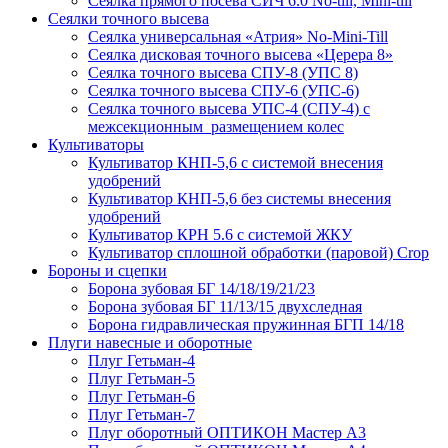
Сеялка прямого посева СИЧ 6.0 No-till, Mini-till
Сеялки точного высева
Сеялка универсальная «Атрия» No-Mini-Till
Сеялка дисковая точного высева «Церера 8»
Сеялка точного высева СПУ-8 (УПС 8)
Сеялка точного высева СПУ-6 (УПС-6)
Сеялка точного высева УПС-4 (СПУ-4) с
межсекционным размещением колес
Культиваторы
Культиватор КНП-5,6 с системой внесения
удобрений
Культиватор КНП-5,6 без системы внесения
удобрений
Культиватор КРН 5.6 с системой ЖКУ
Культиватор сплошной обработки (паровой) Crop
Бороны и сцепки
Борона зубовая БГ 14/18/19/21/23
Борона зубовая БГ 11/13/15 двухследная
Борона гидравлическая пружинная БГП 14/18
Плуги навесные и оборотные
Плуг Гетьман-4
Плуг Гетьман-5
Плуг Гетьман-6
Плуг Гетьман-7
Плуг оборотный ОПТИКОН Мастер А3