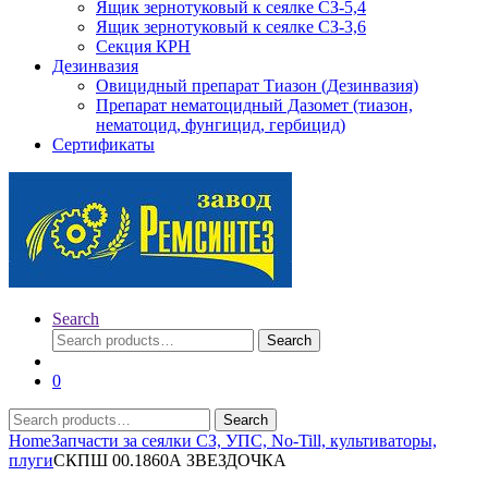
Ящик зернотуковый к сеялке СЗ-5,4
Ящик зернотуковый к сеялке СЗ-3,6
Секция КРН
Дезинвазия
Овицидный препарат Тиазон (Дезинвазия)
Препарат нематоцидный Дазомет (тиазон,
нематоцид, фунгицид, гербицид)
Сертификаты
Search
Search
Search
for:
0
Search
Search
for:
Home
Запчасти за сеялки СЗ, УПС, No-Till, культиваторы,
плуги
СКПШ 00.1860А ЗВЕЗДОЧКА