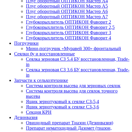
Плуг оборотный ОПТИКОН Мастер А4
Плуг оборотный ОПТИКОН Мастер А5
Плуг оборотный ОПТИКОН Мастер А6
Плуг оборотный ОПТИКОН Мастер А7
Глубокорыхлитель ОПТИКОН Фаворит 2
Глубокорыхлитель ОПТИКОН Фаворит 2,5
Глубокорыхлитель ОПТИКОН Фаворит 3
Глубокорыхлитель ОПТИКОН Фаворит 4
Погрузчики
Мини-погрузчик «Муравей 300» фронтальный
Сеялки бу и восстановленные
Сеялка зерновая СЗ 5.4 БУ восстановленная, Trade-
in
Сеялка зерновая СЗ 3.6 БУ восстановленная, Trade-
in
Запчасти к сельхозтехнике
Система контроля высева для зерновых сеялок
Система контроля высева для сеялок точного
высева
Ящик зернотуковый к сеялке СЗ-5,4
Ящик зернотуковый к сеялке СЗ-3,6
Секция КРН
Дезинвазия
Овицидный препарат Тиазон (Дезинвазия)
Препарат нематоцидный Дазомет (тиазон,