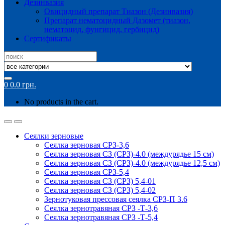
Дезинвазия
Овицидный препарат Тиазон (Дезинвазия)
Препарат нематоцидный Дазомет (тиазон,
нематоцид, фунгицид, гербицид)
Сертификаты
Search
for:
0
0.0
грн.
No products in the cart.
Сеялки зерновые
Сеялка зерновая СРЗ-3,6
Сеялка зерновая СЗ (СРЗ)-4.0 (междурядье 15 см)
Сеялка зерновая СЗ (СРЗ)-4.0 (междурядье 12,5 см)
Сеялка зерновая СРЗ-5,4
Сеялка зерновая СЗ (СРЗ) 5,4-01
Сеялка зерновая СЗ (СРЗ) 5,4-02
Зернотуковая прессовая сеялка СРЗ-П 3.6
Сеялка зернотравяная СРЗ -Т-3,6
Сеялка зернотравяная СРЗ -Т-5,4