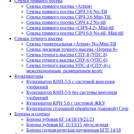
Сеялки прямого посева
Сеялка прямого посева «Атрия»
Сеялка прямого посева СИЧ 3,6 No-Till
Сеялка прямого посева СИЧ-3,6 Mini-Till
Сеялка прямого посева СИЧ 4,2 No-till
Сеялка прямого посева «СИЧ-4,2» Mini-till
Сеялка прямого посева СИЧ 6.0 No-till, Mini-till
Сеялки точного высева
Сеялка универсальная «Атрия» No-Mini-Till
Сеялка дисковая точного высева «Церера 8»
Сеялка точного высева СПУ-8 (УПС 8)
Сеялка точного высева СПУ-6 (УПС-6)
Сеялка точного высева УПС-4 (СПУ-4) с
межсекционным размещением колес
Культиваторы
Культиватор КНП-5,6 с системой внесения
удобрений
Культиватор КНП-5,6 без системы внесения
удобрений
Культиватор КРН 5.6 с системой ЖКУ
Культиватор сплошной обработки (паровой) Crop
Бороны и сцепки
Борона зубовая БГ 14/18/19/21/23
Борона зубовая БГ 11/13/15 двухследная
Борона гидравлическая пружинная БГП 14/18