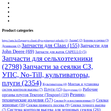
Product categories
Бороны и сцепки
(3)
Акции!
(2)
https://satu.kz/Zapasnye-chasti-dlya-pritsepnoj-tehniki
(1)
Запчасти для Claas
(155)
Запчасти для
Дезинвазия
(2)
John Deere
(69)
Запчасти для жаток CAPELLO
(5)
Запчасти для сельхозтехники
(2798)
Запчасти за сеялки СЗ,
УПС, No-Till, культиваторы,
плуги
(2354)
Монтаж и установка
Культиваторы
(4)
Рабочие
Плуги
(15)
систем контроля высева
(7)
Погрузчики
(1)
Резино-
органы плугов Текrоne (Текрон)
(19)
технические изделия
(57)
Сеялки
Сеялки бу и восстановленные
(3)
зерновые
(16)
Сеялки прямого посева
(9)
Сеялки точного высева
Система контроля высева для зерновых сеялок
(26)
(7)