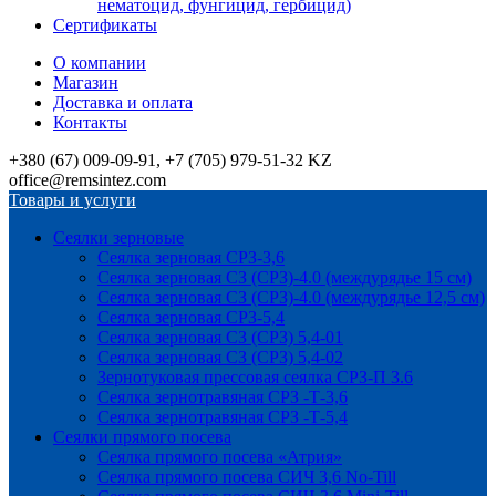
нематоцид, фунгицид, гербицид)
Сертификаты
О компании
Магазин
Доставка и оплата
Контакты
+380 (67) 009-09-91, +7 (705) 979-51-32 KZ
office@remsintez.com
Товары и услуги
Сеялки зерновые
Сеялка зерновая СРЗ-3,6
Сеялка зерновая СЗ (СРЗ)-4.0 (междурядье 15 см)
Сеялка зерновая СЗ (СРЗ)-4.0 (междурядье 12,5 см)
Сеялка зерновая СРЗ-5,4
Сеялка зерновая СЗ (СРЗ) 5,4-01
Сеялка зерновая СЗ (СРЗ) 5,4-02
Зернотуковая прессовая сеялка СРЗ-П 3.6
Сеялка зернотравяная СРЗ -Т-3,6
Сеялка зернотравяная СРЗ -Т-5,4
Сеялки прямого посева
Сеялка прямого посева «Атрия»
Сеялка прямого посева СИЧ 3,6 No-Till