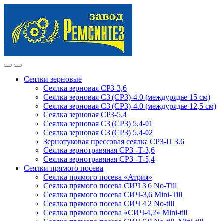
Skip
Skip
to
to
navigation
content
Сеялки зерновые
Сеялка зерновая СРЗ-3,6
Сеялка зерновая СЗ (СРЗ)-4.0 (междурядье 15 см)
Сеялка зерновая СЗ (СРЗ)-4.0 (междурядье 12,5 см)
Сеялка зерновая СРЗ-5,4
Сеялка зерновая СЗ (СРЗ) 5,4-01
Сеялка зерновая СЗ (СРЗ) 5,4-02
Зернотуковая прессовая сеялка СРЗ-П 3.6
Сеялка зернотравяная СРЗ -Т-3,6
Сеялка зернотравяная СРЗ -Т-5,4
Сеялки прямого посева
Сеялка прямого посева «Атрия»
Сеялка прямого посева СИЧ 3,6 No-Till
Сеялка прямого посева СИЧ-3,6 Mini-Till
Сеялка прямого посева СИЧ 4,2 No-till
Сеялка прямого посева «СИЧ-4,2» Mini-till