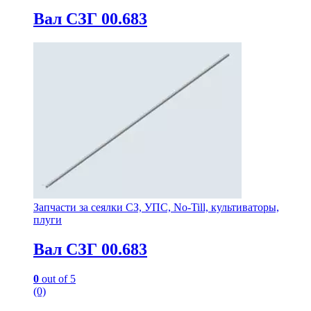
Вал СЗГ 00.683
Запчасти за сеялки СЗ, УПС, No-Till, культиваторы,
плуги
Вал СЗГ 00.683
0
out of 5
(0)