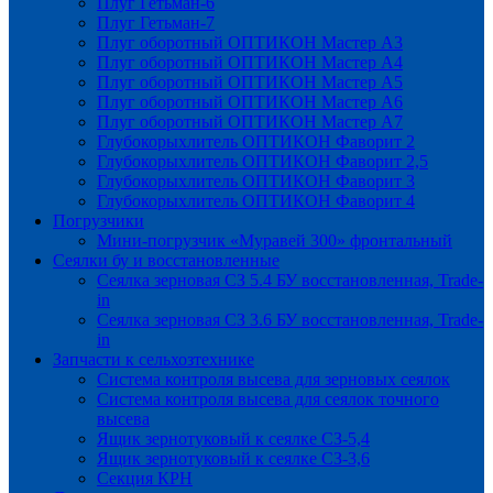
Плуг Гетьман-6
Плуг Гетьман-7
Плуг оборотный ОПТИКОН Мастер А3
Плуг оборотный ОПТИКОН Мастер А4
Плуг оборотный ОПТИКОН Мастер А5
Плуг оборотный ОПТИКОН Мастер А6
Плуг оборотный ОПТИКОН Мастер А7
Глубокорыхлитель ОПТИКОН Фаворит 2
Глубокорыхлитель ОПТИКОН Фаворит 2,5
Глубокорыхлитель ОПТИКОН Фаворит 3
Глубокорыхлитель ОПТИКОН Фаворит 4
Погрузчики
Мини-погрузчик «Муравей 300» фронтальный
Сеялки бу и восстановленные
Сеялка зерновая СЗ 5.4 БУ восстановленная, Trade-
in
Сеялка зерновая СЗ 3.6 БУ восстановленная, Trade-
in
Запчасти к сельхозтехнике
Система контроля высева для зерновых сеялок
Система контроля высева для сеялок точного
высева
Ящик зернотуковый к сеялке СЗ-5,4
Ящик зернотуковый к сеялке СЗ-3,6
Секция КРН