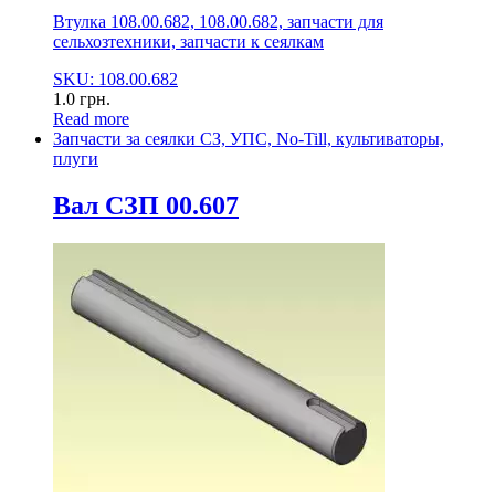
Втулка 108.00.682, 108.00.682, запчасти для
сельхозтехники, запчасти к сеялкам
SKU: 108.00.682
1.0
грн.
Read more
Запчасти за сеялки СЗ, УПС, No-Till, культиваторы,
плуги
Вал СЗП 00.607