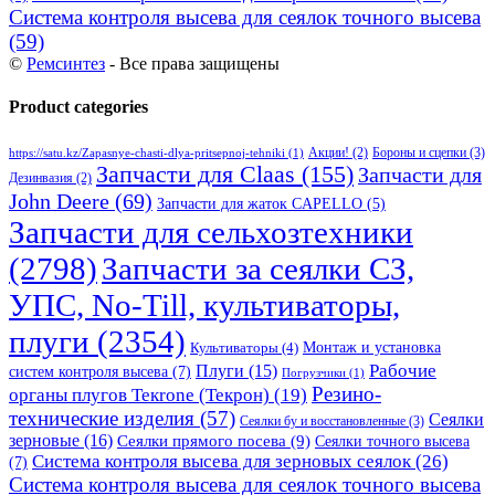
Система контроля высева для сеялок точного высева
(59)
©
Ремсинтез
- Все права защищены
Product categories
Бороны и сцепки
(3)
Акции!
(2)
https://satu.kz/Zapasnye-chasti-dlya-pritsepnoj-tehniki
(1)
Запчасти для Claas
(155)
Запчасти для
Дезинвазия
(2)
John Deere
(69)
Запчасти для жаток CAPELLO
(5)
Запчасти для сельхозтехники
(2798)
Запчасти за сеялки СЗ,
УПС, No-Till, культиваторы,
плуги
(2354)
Монтаж и установка
Культиваторы
(4)
Рабочие
Плуги
(15)
систем контроля высева
(7)
Погрузчики
(1)
Резино-
органы плугов Текrоne (Текрон)
(19)
технические изделия
(57)
Сеялки
Сеялки бу и восстановленные
(3)
зерновые
(16)
Сеялки прямого посева
(9)
Сеялки точного высева
Система контроля высева для зерновых сеялок
(26)
(7)
Система контроля высева для сеялок точного высева