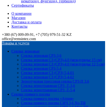
нематоцид, фунгицид, гербицид)
Сертификаты
О компании
Магазин
Доставка и оплата
Контакты
+380 (67) 009-09-91, +7 (705) 979-51-32 KZ
office@remsintez.com
Товары и услуги
Сеялки зерновые
Сеялка зерновая СРЗ-3,6
Сеялка зерновая СЗ (СРЗ)-4.0 (междурядье 15 см)
Сеялка зерновая СЗ (СРЗ)-4.0 (междурядье 12,5 см)
Сеялка зерновая СРЗ-5,4
Сеялка зерновая СЗ (СРЗ) 5,4-01
Сеялка зерновая СЗ (СРЗ) 5,4-02
Зернотуковая прессовая сеялка СРЗ-П 3.6
Сеялка зернотравяная СРЗ -Т-3,6
Сеялка зернотравяная СРЗ -Т-5,4
Сеялки прямого посева
Сеялка прямого посева «Атрия»
Сеялка прямого посева СИЧ 3,6 No-Till