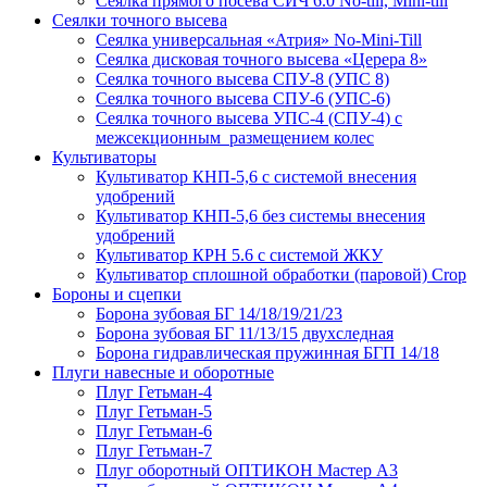
Сеялка прямого посева СИЧ 6.0 No-till, Mini-till
Сеялки точного высева
Сеялка универсальная «Атрия» No-Mini-Till
Сеялка дисковая точного высева «Церера 8»
Сеялка точного высева СПУ-8 (УПС 8)
Сеялка точного высева СПУ-6 (УПС-6)
Сеялка точного высева УПС-4 (СПУ-4) с
межсекционным размещением колес
Культиваторы
Культиватор КНП-5,6 с системой внесения
удобрений
Культиватор КНП-5,6 без системы внесения
удобрений
Культиватор КРН 5.6 с системой ЖКУ
Культиватор сплошной обработки (паровой) Crop
Бороны и сцепки
Борона зубовая БГ 14/18/19/21/23
Борона зубовая БГ 11/13/15 двухследная
Борона гидравлическая пружинная БГП 14/18
Плуги навесные и оборотные
Плуг Гетьман-4
Плуг Гетьман-5
Плуг Гетьман-6
Плуг Гетьман-7
Плуг оборотный ОПТИКОН Мастер А3