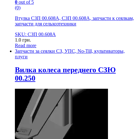
0
out of 5
(0)
Втулка СЗП 00.608А, СЗП 00.608А, запчасти к сеялкам,
запчасти для сельхозтехники
SKU: СЗП 00.608А
1.0
грн.
Read more
Запчасти за сеялки СЗ, УПС, No-Till, культиваторы,
плуги
Вилка колеса переднего СЗЮ
00.250