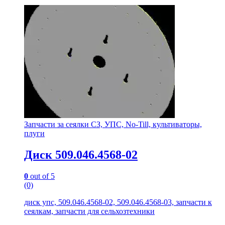
Запчасти за сеялки СЗ, УПС, No-Till, культиваторы,
плуги
Диск 509.046.4568-02
0
out of 5
(0)
диск упс, 509.046.4568-02, 509.046.4568-03, запчасти к
сеялкам, запчасти для сельхозтехники