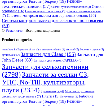
Резино-
органы плугов Текrоne (Текрон)
(19)
технические изделия
(57)
Сеялки
Сеялки бу и восстановленные
(3)
зерновые
(16)
Сеялки прямого посева
(9)
Сеялки точного высева
Система контроля высева для зерновых сеялок
(26)
(7)
Система контроля высева для сеялок точного высева
(59)
©
Ремсинтез
- Все права защищены
Product categories
Бороны и сцепки
(3)
Акции!
(2)
https://satu.kz/Zapasnye-chasti-dlya-pritsepnoj-tehniki
(1)
Запчасти для Claas
(155)
Запчасти для
Дезинвазия
(2)
John Deere
(69)
Запчасти для жаток CAPELLO
(5)
Запчасти для сельхозтехники
(2798)
Запчасти за сеялки СЗ,
УПС, No-Till, культиваторы,
плуги
(2354)
Монтаж и установка
Культиваторы
(4)
Рабочие
Плуги
(15)
систем контроля высева
(7)
Погрузчики
(1)
Резино-
органы плугов Текrоne (Текрон)
(19)