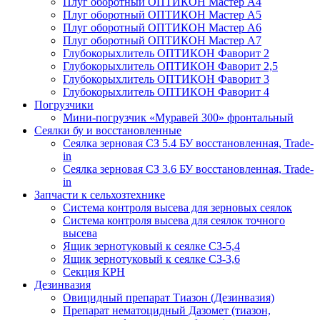
Плуг оборотный ОПТИКОН Мастер А4
Плуг оборотный ОПТИКОН Мастер А5
Плуг оборотный ОПТИКОН Мастер А6
Плуг оборотный ОПТИКОН Мастер А7
Глубокорыхлитель ОПТИКОН Фаворит 2
Глубокорыхлитель ОПТИКОН Фаворит 2,5
Глубокорыхлитель ОПТИКОН Фаворит 3
Глубокорыхлитель ОПТИКОН Фаворит 4
Погрузчики
Мини-погрузчик «Муравей 300» фронтальный
Сеялки бу и восстановленные
Сеялка зерновая СЗ 5.4 БУ восстановленная, Trade-
in
Сеялка зерновая СЗ 3.6 БУ восстановленная, Trade-
in
Запчасти к сельхозтехнике
Система контроля высева для зерновых сеялок
Система контроля высева для сеялок точного
высева
Ящик зернотуковый к сеялке СЗ-5,4
Ящик зернотуковый к сеялке СЗ-3,6
Секция КРН
Дезинвазия
Овицидный препарат Тиазон (Дезинвазия)
Препарат нематоцидный Дазомет (тиазон,