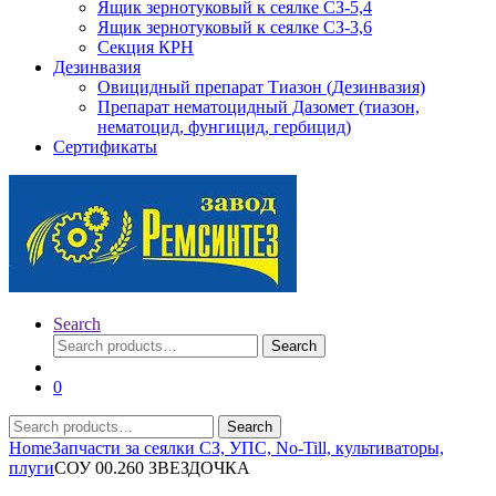
Ящик зернотуковый к сеялке СЗ-5,4
Ящик зернотуковый к сеялке СЗ-3,6
Секция КРН
Дезинвазия
Овицидный препарат Тиазон (Дезинвазия)
Препарат нематоцидный Дазомет (тиазон,
нематоцид, фунгицид, гербицид)
Сертификаты
Search
Search
Search
for:
0
Search
Search
for:
Home
Запчасти за сеялки СЗ, УПС, No-Till, культиваторы,
плуги
СОУ 00.260 ЗВЕЗДОЧКА