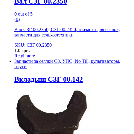
Вал СЗГ 00.2350
0
out of 5
(0)
Вал СЗГ 00.2350, СЗГ 00.2350, зпачасти для сеялок,
запчасти для сельхозтехники
SKU: СЗГ 00.2350
1.0
грн.
Read more
Запчасти за сеялки СЗ, УПС, No-Till, культиваторы,
плуги
Вкладыш СЗГ 00.142