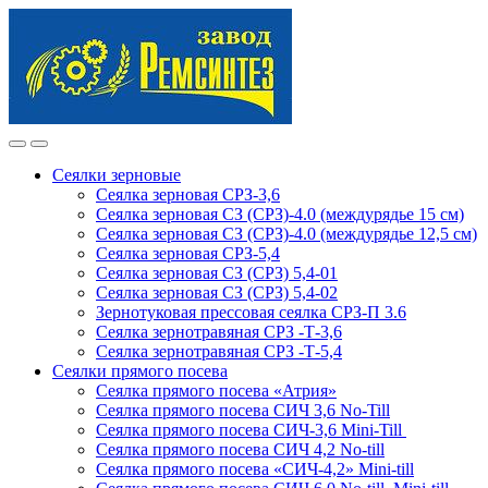
Skip
Skip
to
to
navigation
content
Сеялки зерновые
Сеялка зерновая СРЗ-3,6
Сеялка зерновая СЗ (СРЗ)-4.0 (междурядье 15 см)
Сеялка зерновая СЗ (СРЗ)-4.0 (междурядье 12,5 см)
Сеялка зерновая СРЗ-5,4
Сеялка зерновая СЗ (СРЗ) 5,4-01
Сеялка зерновая СЗ (СРЗ) 5,4-02
Зернотуковая прессовая сеялка СРЗ-П 3.6
Сеялка зернотравяная СРЗ -Т-3,6
Сеялка зернотравяная СРЗ -Т-5,4
Сеялки прямого посева
Сеялка прямого посева «Атрия»
Сеялка прямого посева СИЧ 3,6 No-Till
Сеялка прямого посева СИЧ-3,6 Mini-Till
Сеялка прямого посева СИЧ 4,2 No-till
Сеялка прямого посева «СИЧ-4,2» Mini-till