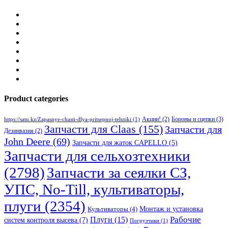
Product categories
Бороны и сцепки
(3)
Акции!
(2)
https://satu.kz/Zapasnye-chasti-dlya-pritsepnoj-tehniki
(1)
Запчасти для Claas
(155)
Запчасти для
Дезинвазия
(2)
John Deere
(69)
Запчасти для жаток CAPELLO
(5)
Запчасти для сельхозтехники
(2798)
Запчасти за сеялки СЗ,
УПС, No-Till, культиваторы,
плуги
(2354)
Монтаж и установка
Культиваторы
(4)
Рабочие
Плуги
(15)
систем контроля высева
(7)
Погрузчики
(1)