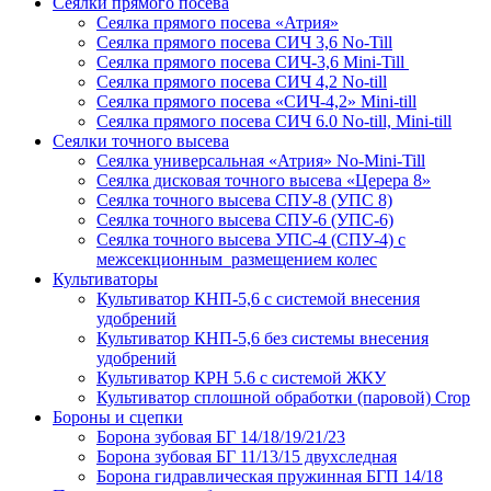
Сеялки прямого посева
Сеялка прямого посева «Атрия»
Сеялка прямого посева СИЧ 3,6 No-Till
Сеялка прямого посева СИЧ-3,6 Mini-Till
Сеялка прямого посева СИЧ 4,2 No-till
Сеялка прямого посева «СИЧ-4,2» Mini-till
Сеялка прямого посева СИЧ 6.0 No-till, Mini-till
Сеялки точного высева
Сеялка универсальная «Атрия» No-Mini-Till
Сеялка дисковая точного высева «Церера 8»
Сеялка точного высева СПУ-8 (УПС 8)
Сеялка точного высева СПУ-6 (УПС-6)
Сеялка точного высева УПС-4 (СПУ-4) с
межсекционным размещением колес
Культиваторы
Культиватор КНП-5,6 с системой внесения
удобрений
Культиватор КНП-5,6 без системы внесения
удобрений
Культиватор КРН 5.6 с системой ЖКУ
Культиватор сплошной обработки (паровой) Crop
Бороны и сцепки
Борона зубовая БГ 14/18/19/21/23
Борона зубовая БГ 11/13/15 двухследная
Борона гидравлическая пружинная БГП 14/18