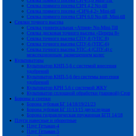
Сеялка прямого посева СИЧ-3,6 Mini-Till
Сеялка прямого посева СИЧ 4,2 No-till
Сеялка прямого посева «СИЧ-4,2» Mini-till
Сеялка прямого посева СИЧ 6.0 No-till, Mini-till
Сеялки точного высева
Сеялка универсальная «Атрия» No-Mini-Till
Сеялка дисковая точного высева «Церера 8»
Сеялка точного высева СПУ-8 (УПС 8)
Сеялка точного высева СПУ-6 (УПС-6)
Сеялка точного высева УПС-4 (СПУ-4) с
межсекционным размещением колес
Культиваторы
Культиватор КНП-5,6 с системой внесения
удобрений
Культиватор КНП-5,6 без системы внесения
удобрений
Культиватор КРН 5.6 с системой ЖКУ
Культиватор сплошной обработки (паровой) Crop
Бороны и сцепки
Борона зубовая БГ 14/18/19/21/23
Борона зубовая БГ 11/13/15 двухследная
Борона гидравлическая пружинная БГП 14/18
Плуги навесные и оборотные
Плуг Гетьман-4
Плуг Гетьман-5