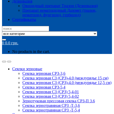
Дезинвазия
Овицидный препарат Тиазон (Дезинвазия)
Препарат нематоцидный Дазомет (тиазон,
нематоцид, фунгицид, гербицид)
Сертификаты
Search
for:
0
0.0
грн.
No products in the cart.
Сеялки зерновые
Сеялка зерновая СРЗ-3,6
Сеялка зерновая СЗ (СРЗ)-4.0 (междурядье 15 см)
Сеялка зерновая СЗ (СРЗ)-4.0 (междурядье 12,5 см)
Сеялка зерновая СРЗ-5,4
Сеялка зерновая СЗ (СРЗ) 5,4-01
Сеялка зерновая СЗ (СРЗ) 5,4-02
Зернотуковая прессовая сеялка СРЗ-П 3.6
Сеялка зернотравяная СРЗ -Т-3,6
Сеялка зернотравяная СРЗ -Т-5,4