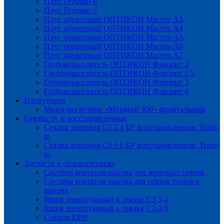
Плуг Гетьман-6
Плуг Гетьман-7
Плуг оборотный ОПТИКОН Мастер А3
Плуг оборотный ОПТИКОН Мастер А4
Плуг оборотный ОПТИКОН Мастер А5
Плуг оборотный ОПТИКОН Мастер А6
Плуг оборотный ОПТИКОН Мастер А7
Глубокорыхлитель ОПТИКОН Фаворит 2
Глубокорыхлитель ОПТИКОН Фаворит 2,5
Глубокорыхлитель ОПТИКОН Фаворит 3
Глубокорыхлитель ОПТИКОН Фаворит 4
Погрузчики
Мини-погрузчик «Муравей 300» фронтальный
Сеялки бу и восстановленные
Сеялка зерновая СЗ 5.4 БУ восстановленная, Trade-
in
Сеялка зерновая СЗ 3.6 БУ восстановленная, Trade-
in
Запчасти к сельхозтехнике
Система контроля высева для зерновых сеялок
Система контроля высева для сеялок точного
высева
Ящик зернотуковый к сеялке СЗ-5,4
Ящик зернотуковый к сеялке СЗ-3,6
Секция КРН