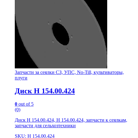
Запчасти за сеялки СЗ, УПС, No-Till, культиваторы,
плуги
Диск Н 154.00.424
0
out of 5
(0)
Диск Н 154.00.424, Н 154.00.424, запчасти к сеялкам,
запчасти для сельхозтехники
SKU: Н 154.00.424