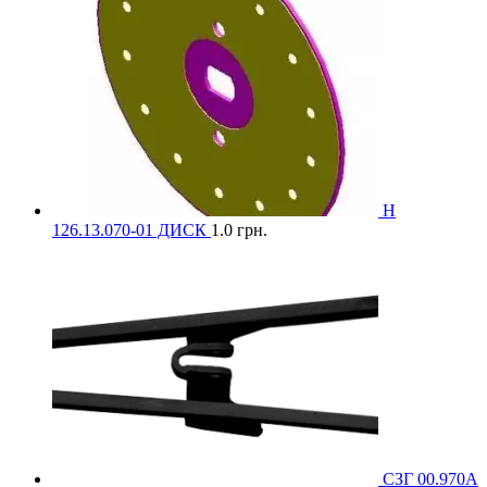
Н
126.13.070-01 ДИСК
1.0
грн.
СЗГ 00.970А