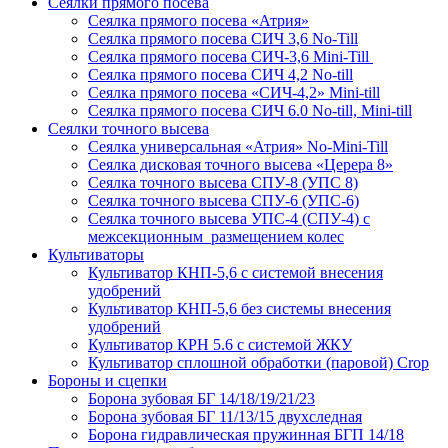
Сеялки прямого посева
Сеялка прямого посева «Атрия»
Сеялка прямого посева СИЧ 3,6 No-Till
Сеялка прямого посева СИЧ-3,6 Mini-Till
Сеялка прямого посева СИЧ 4,2 No-till
Сеялка прямого посева «СИЧ-4,2» Mini-till
Сеялка прямого посева СИЧ 6.0 No-till, Mini-till
Сеялки точного высева
Сеялка универсальная «Атрия» No-Mini-Till
Сеялка дисковая точного высева «Церера 8»
Сеялка точного высева СПУ-8 (УПС 8)
Сеялка точного высева СПУ-6 (УПС-6)
Сеялка точного высева УПС-4 (СПУ-4) с
межсекционным размещением колес
Культиваторы
Культиватор КНП-5,6 с системой внесения
удобрений
Культиватор КНП-5,6 без системы внесения
удобрений
Культиватор КРН 5.6 с системой ЖКУ
Культиватор сплошной обработки (паровой) Crop
Бороны и сцепки
Борона зубовая БГ 14/18/19/21/23
Борона зубовая БГ 11/13/15 двухследная
Борона гидравлическая пружинная БГП 14/18