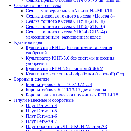
Сеялка прямого посева СИЧ 6.0 No-till, Mini-till
Сеялки точного высева
Сеялка универсальная «Атрия» No-Mini-Till
Сеялка дисковая точного высева «Церера 8»
Сеялка точного высева СПУ-8 (УПС 8)
Сеялка точного высева СПУ-6 (УПС-6)
Сеялка точного высева УПС-4 (СПУ-4) с
межсекционным размещением колес
Культиваторы
Культиватор КНП-5,6 с системой внесения
удобрений
Культиватор КНП-5,6 без системы внесения
удобрений
Культиватор КРН 5.6 с системой ЖКУ
Культиватор сплошной обработки (паровой) Crop
Бороны и сцепки
Борона зубовая БГ 14/18/19/21/23
Борона зубовая БГ 11/13/15 двухследная
Борона гидравлическая пружинная БГП 14/18
Плуги навесные и оборотные
Плуг Гетьман-4
Плуг Гетьман-5
Плуг Гетьман-6
Плуг Гетьман-7
Плуг оборотный ОПТИКОН Мастер А3