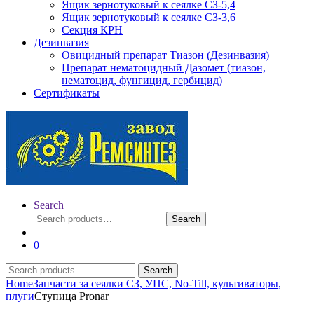
Ящик зернотуковый к сеялке СЗ-5,4
Ящик зернотуковый к сеялке СЗ-3,6
Секция КРН
Дезинвазия
Овицидный препарат Тиазон (Дезинвазия)
Препарат нематоцидный Дазомет (тиазон,
нематоцид, фунгицид, гербицид)
Сертификаты
Search
Search
Search
for:
0
Search
Search
for:
Home
Запчасти за сеялки СЗ, УПС, No-Till, культиваторы,
плуги
Ступица Pronar