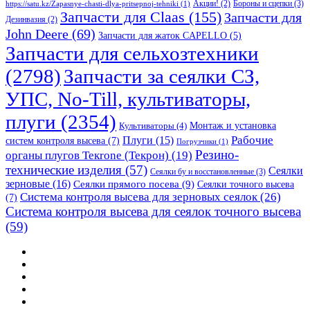
Бороны и сцепки
(3)
Акции!
(2)
https://satu.kz/Zapasnye-chasti-dlya-pritsepnoj-tehniki
(1)
Запчасти для Claas
(155)
Запчасти для
Дезинвазия
(2)
John Deere
(69)
Запчасти для жаток CAPELLO
(5)
Запчасти для сельхозтехники
(2798)
Запчасти за сеялки СЗ,
УПС, No-Till, культиваторы,
плуги
(2354)
Монтаж и установка
Культиваторы
(4)
Рабочие
Плуги
(15)
систем контроля высева
(7)
Погрузчики
(1)
Резино-
органы плугов Текrоne (Текрон)
(19)
технические изделия
(57)
Сеялки
Сеялки бу и восстановленные
(3)
зерновые
(16)
Сеялки прямого посева
(9)
Сеялки точного высева
Система контроля высева для зерновых сеялок
(26)
(7)
Система контроля высева для сеялок точного высева
(59)