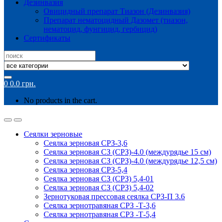
Дезинвазия
Овицидный препарат Тиазон (Дезинвазия)
Препарат нематоцидный Дазомет (тиазон,
нематоцид, фунгицид, гербицид)
Сертификаты
Search
for:
0
0.0
грн.
No products in the cart.
Сеялки зерновые
Сеялка зерновая СРЗ-3,6
Сеялка зерновая СЗ (СРЗ)-4.0 (междурядье 15 см)
Сеялка зерновая СЗ (СРЗ)-4.0 (междурядье 12,5 см)
Сеялка зерновая СРЗ-5,4
Сеялка зерновая СЗ (СРЗ) 5,4-01
Сеялка зерновая СЗ (СРЗ) 5,4-02
Зернотуковая прессовая сеялка СРЗ-П 3.6
Сеялка зернотравяная СРЗ -Т-3,6
Сеялка зернотравяная СРЗ -Т-5,4