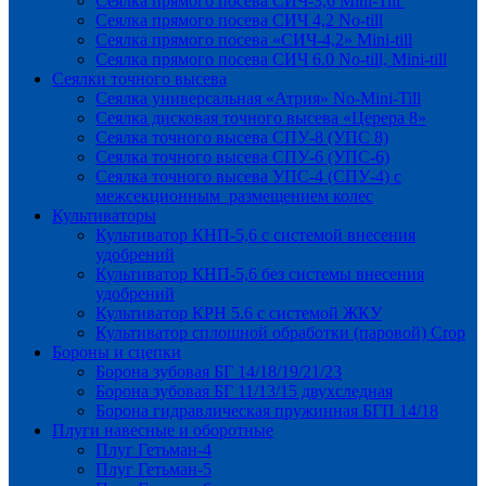
Сеялка прямого посева СИЧ-3,6 Mini-Till
Сеялка прямого посева СИЧ 4,2 No-till
Сеялка прямого посева «СИЧ-4,2» Mini-till
Сеялка прямого посева СИЧ 6.0 No-till, Mini-till
Сеялки точного высева
Сеялка универсальная «Атрия» No-Mini-Till
Сеялка дисковая точного высева «Церера 8»
Сеялка точного высева СПУ-8 (УПС 8)
Сеялка точного высева СПУ-6 (УПС-6)
Сеялка точного высева УПС-4 (СПУ-4) с
межсекционным размещением колес
Культиваторы
Культиватор КНП-5,6 с системой внесения
удобрений
Культиватор КНП-5,6 без системы внесения
удобрений
Культиватор КРН 5.6 с системой ЖКУ
Культиватор сплошной обработки (паровой) Crop
Бороны и сцепки
Борона зубовая БГ 14/18/19/21/23
Борона зубовая БГ 11/13/15 двухследная
Борона гидравлическая пружинная БГП 14/18
Плуги навесные и оборотные
Плуг Гетьман-4
Плуг Гетьман-5