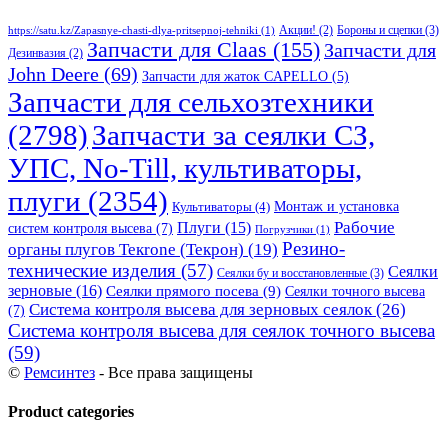
Бороны и сцепки
(3)
Акции!
(2)
https://satu.kz/Zapasnye-chasti-dlya-pritsepnoj-tehniki
(1)
Запчасти для Claas
(155)
Запчасти для
Дезинвазия
(2)
John Deere
(69)
Запчасти для жаток CAPELLO
(5)
Запчасти для сельхозтехники
(2798)
Запчасти за сеялки СЗ,
УПС, No-Till, культиваторы,
плуги
(2354)
Монтаж и установка
Культиваторы
(4)
Рабочие
Плуги
(15)
систем контроля высева
(7)
Погрузчики
(1)
Резино-
органы плугов Текrоne (Текрон)
(19)
технические изделия
(57)
Сеялки
Сеялки бу и восстановленные
(3)
зерновые
(16)
Сеялки прямого посева
(9)
Сеялки точного высева
Система контроля высева для зерновых сеялок
(26)
(7)
Система контроля высева для сеялок точного высева
(59)
©
Ремсинтез
- Все права защищены
Product categories