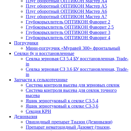
Плуг оборотный ОПТИКОН Мастер А4
Плуг оборотный ОПТИКОН Мастер А5
Плуг оборотный ОПТИКОН Мастер А6
Плуг оборотный ОПТИКОН Мастер А7
Глубокорыхлитель ОПТИКОН Фаворит 2
Глубокорыхлитель ОПТИКОН Фаворит 2,5
Глубокорыхлитель ОПТИКОН Фаворит 3
Глубокорыхлитель ОПТИКОН Фаворит 4
Погрузчики
Мини-погрузчик «Муравей 300» фронтальный
Сеялки бу и восстановленные
Сеялка зерновая СЗ 5.4 БУ восстановленная, Trade-
in
Сеялка зерновая СЗ 3.6 БУ восстановленная, Trade-
in
Запчасти к сельхозтехнике
Система контроля высева для зерновых сеялок
Система контроля высева для сеялок точного
высева
Ящик зернотуковый к сеялке СЗ-5,4
Ящик зернотуковый к сеялке СЗ-3,6
Секция КРН
Дезинвазия
Овицидный препарат Тиазон (Дезинвазия)
Препарат нематоцидный Дазомет (тиазон,