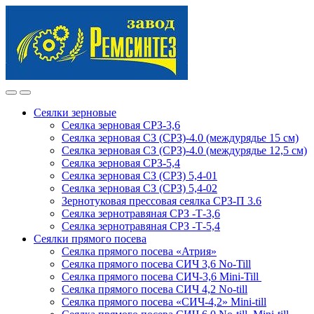
Skip
Skip
to
to
navigation
content
Сеялки зерновые
Сеялка зерновая СРЗ-3,6
Сеялка зерновая СЗ (СРЗ)-4.0 (междурядье 15 см)
Сеялка зерновая СЗ (СРЗ)-4.0 (междурядье 12,5 см)
Сеялка зерновая СРЗ-5,4
Сеялка зерновая СЗ (СРЗ) 5,4-01
Сеялка зерновая СЗ (СРЗ) 5,4-02
Зернотуковая прессовая сеялка СРЗ-П 3.6
Сеялка зернотравяная СРЗ -Т-3,6
Сеялка зернотравяная СРЗ -Т-5,4
Сеялки прямого посева
Сеялка прямого посева «Атрия»
Сеялка прямого посева СИЧ 3,6 No-Till
Сеялка прямого посева СИЧ-3,6 Mini-Till
Сеялка прямого посева СИЧ 4,2 No-till
Сеялка прямого посева «СИЧ-4,2» Mini-till