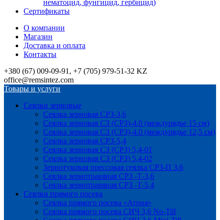
нематоцид, фунгицид, гербицид)
Сертификаты
О компании
Магазин
Доставка и оплата
Контакты
+380 (67) 009-09-91, +7 (705) 979-51-32 KZ
office@remsintez.com
Товары и услуги
Сеялки зерновые
Сеялка зерновая СРЗ-3,6
Сеялка зерновая СЗ (СРЗ)-4.0 (междурядье 15 см)
Сеялка зерновая СЗ (СРЗ)-4.0 (междурядье 12,5 см)
Сеялка зерновая СРЗ-5,4
Сеялка зерновая СЗ (СРЗ) 5,4-01
Сеялка зерновая СЗ (СРЗ) 5,4-02
Зернотуковая прессовая сеялка СРЗ-П 3.6
Сеялка зернотравяная СРЗ -Т-3,6
Сеялка зернотравяная СРЗ -Т-5,4
Сеялки прямого посева
Сеялка прямого посева «Атрия»
Сеялка прямого посева СИЧ 3,6 No-Till