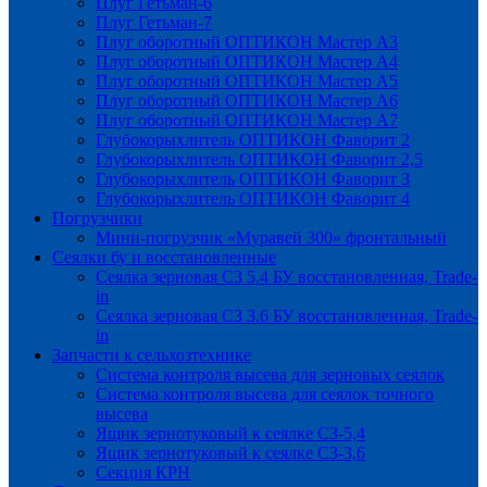
Плуг Гетьман-6
Плуг Гетьман-7
Плуг оборотный ОПТИКОН Мастер А3
Плуг оборотный ОПТИКОН Мастер А4
Плуг оборотный ОПТИКОН Мастер А5
Плуг оборотный ОПТИКОН Мастер А6
Плуг оборотный ОПТИКОН Мастер А7
Глубокорыхлитель ОПТИКОН Фаворит 2
Глубокорыхлитель ОПТИКОН Фаворит 2,5
Глубокорыхлитель ОПТИКОН Фаворит 3
Глубокорыхлитель ОПТИКОН Фаворит 4
Погрузчики
Мини-погрузчик «Муравей 300» фронтальный
Сеялки бу и восстановленные
Сеялка зерновая СЗ 5.4 БУ восстановленная, Trade-
in
Сеялка зерновая СЗ 3.6 БУ восстановленная, Trade-
in
Запчасти к сельхозтехнике
Система контроля высева для зерновых сеялок
Система контроля высева для сеялок точного
высева
Ящик зернотуковый к сеялке СЗ-5,4
Ящик зернотуковый к сеялке СЗ-3,6
Секция КРН